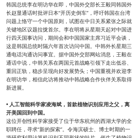
韩国总统李在明访华在即，中国外交部长王毅同韩国外
长赵显通话时批评日本“开历史倒车”，呼吁韩国在台湾
问题上恪守一个中国原则，试图在中日关系紧张之际就
关键地区议题拉拢首尔。李在明将从星期天起对中国进
行四天国事访问，期间会和中国国家主席习近平会谈，
这是韩国总统时隔六年首次访问中国。中韩外长星期三
通电话沟通访问事宜。据中国外交部网站消息，王毅在
通话中说，中韩关系在两国元首战略引领下走出低谷、
重回正轨，稳步呈现向好发展势头；中国重视并欢迎李
在明访华，相信此访将推动中韩战略合作伙伴关系取得
新进展。
• 人工智能科学家凌海斌，首款植物识别应用之父，离
开美国回到中国。
这位开创性科学家接受了位于华东杭州的西湖大学的全
职聘任，寻求“新的探索”。令海滨硕士、博士时期的一
项研究利用计算机识别不同形状的叶片，催生了植物识