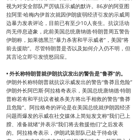
视为对安全部队严厉镇压示威的默许。86岁的阿亚图
拉阿里·哈梅内伊首次就因伊朗疲弱经济引发的示威周
边暴力发表评论，目前已有至少10人丧生。抗议活动
尚无停息迹象，此前美国总统唐纳德·特朗普周五警告
伊朗称，如果德黑兰“暴力杀害和平示威者”，美国“将
前去援助”。尽管特朗普是否以及如何介入仍不明，但
其言论立即引发愤怒回应。
• 外长称特朗普就伊朗抗议发出的警告是“鲁莽”的。
伊朗外长称特朗普就抗议示威发出的警告“鲁莽且危险”
伊朗外长阿巴斯·阿拉格奇表示，美国总统唐纳德·特朗
普称若有和平抗议者被杀美方将出手相救的警告“鲁莽
且危险”。阿拉格奇的评论是在美国总统就伊朗因经济
问题而爆发的示威在社交媒体上简短发文称“我们已上
膛、准备就绪”并表示“我们将去救援他们”之后发表
的。阿拉格奇表示，伊朗武装部队已处于待命状