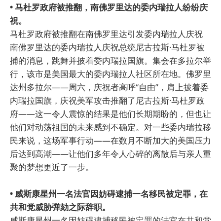
• 马杜罗政府被推翻，南佛罗里达的委内瑞拉人纷纷庆
祝。
马杜罗政府被推翻在南佛罗里达引发委内瑞拉人庆祝
南佛罗里达的委内瑞拉人庆祝总统尼古拉斯·马杜罗被
捕的消息，跳舞并披着委内瑞拉国旗。集会在多拉尔举
行，该市是美国最大的委内瑞拉人社区所在地。佛罗里
达州多拉尔——周六，庆祝者高呼“自由”，肩上披着委
内瑞拉国旗，庆祝美军攻击推翻了尼古拉斯·马杜罗政
府——这一令人震惊的结果是他们长期期盼的，但也让
他们对动荡祖国的未来感到不确定。对一些委内瑞拉移
民来说，这场军事行动——在数月不断加大的美国压力
后达到高潮——让他们多年令人心碎的离散后与亲人重
聚的梦想更近了一步。
• 威斯康星州一名法官因妨碍逮捕一名移民被定罪，在
共和党威胁弹劾之际辞职。
威斯康星州一名因妨碍逮捕移民被定罪的法官在共和党