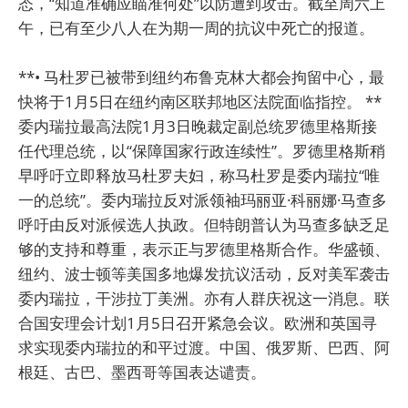
态，“知道准确应瞄准何处”以防遭到攻击。截至周六上
午，已有至少八人在为期一周的抗议中死亡的报道。
**• 马杜罗已被带到纽约布鲁克林大都会拘留中心，最
快将于1月5日在纽约南区联邦地区法院面临指控。 **
委内瑞拉最高法院1月3日晚裁定副总统罗德里格斯接
任代理总统，以“保障国家行政连续性”。罗德里格斯稍
早呼吁立即释放马杜罗夫妇，称马杜罗是委内瑞拉“唯
一的总统”。委内瑞拉反对派领袖玛丽亚·科丽娜·马查多
呼吁由反对派候选人执政。但特朗普认为马查多缺乏足
够的支持和尊重，表示正与罗德里格斯合作。华盛顿、
纽约、波士顿等美国多地爆发抗议活动，反对美军袭击
委内瑞拉，干涉拉丁美洲。亦有人群庆祝这一消息。联
合国安理会计划1月5日召开紧急会议。欧洲和英国寻
求实现委内瑞拉的和平过渡。中国、俄罗斯、巴西、阿
根廷、古巴、墨西哥等国表达谴责。