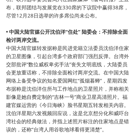
布，联邦团结与发展党在330席的下议院中赢得38席，
尽管12月28日选举的许多席位尚未公布。
• 中国大陆官媒公开沈伯洋“住处” 陆委会：不排除全面
检讨两岸交流。
中国大陆官媒转发据称是民进党籍立法委员沈伯洋住家
的卫星图像，引起台湾多个政府部门强烈反弹。台湾外
交部批评“数位威权卑劣手法”丧失文明底线，大陆委员
会更放重话称，不排除全面检讨两岸交流。在中国大陆
网络上备受争议的知名爱国网红“孤烟暮蝉”，星期四发
布据称是沈伯洋住所与工作地点的卫星照片，并称相关
影像是她自费定制的“吉林一号”商业卫星高清照片。福
建官媒运营的《今日海峡》脸书星期五转发相关内容。
沈伯洋星期六发视频回应说，这是北京想分化和威吓台
湾社会的经典做法，并指上述照片标注的住家地点是错
误的，还称“台湾人用谷歌地球看得更清楚”。