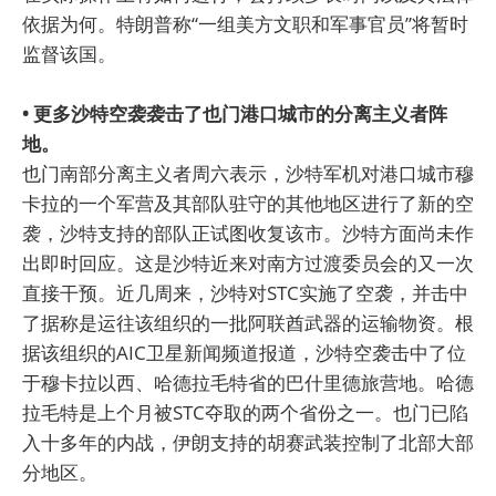
依据为何。特朗普称“一组美方文职和军事官员”将暂时
监督该国。
• 更多沙特空袭袭击了也门港口城市的分离主义者阵
地。
也门南部分离主义者周六表示，沙特军机对港口城市穆
卡拉的一个军营及其部队驻守的其他地区进行了新的空
袭，沙特支持的部队正试图收复该市。沙特方面尚未作
出即时回应。这是沙特近来对南方过渡委员会的又一次
直接干预。近几周来，沙特对STC实施了空袭，并击中
了据称是运往该组织的一批阿联酋武器的运输物资。根
据该组织的AIC卫星新闻频道报道，沙特空袭击中了位
于穆卡拉以西、哈德拉毛特省的巴什里德旅营地。哈德
拉毛特是上个月被STC夺取的两个省份之一。也门已陷
入十多年的内战，伊朗支持的胡赛武装控制了北部大部
分地区。