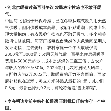
• 河北供暖费过高再引争议 农民称宁挨冻也不敢开暖
气。
中国河北省出于环保考虑，已在冬季从煤气改为用天然
气供暖，但因供暖成本高昂、政府补贴退潮，网络上出
现大量抱怨，有农民称宁挨冻也不敢开暖气，多个相关
微博话题被禁。河南广播电视台新媒体大象新闻星期六
发评论指，过去烧煤，农村家庭一个冬天取暖仅需
2000元至3000元；改用天然气后，百平米住房采暖季
费用从5000元起步，成本是烧煤的二至三倍，占农户
年收入的30%至50%。2024年河北农村居民人均年可
支配收入为2万2022元，取暖费的压力不言而喻。而政
府补贴也在退潮，每立方米补贴从最初的1元，减少到
0.8元，最新已降到0.2元，评论称这是“雪上加霜”。
• 李在明访华前中韩外长通话 王毅批日吁韩恪守一个中
国。