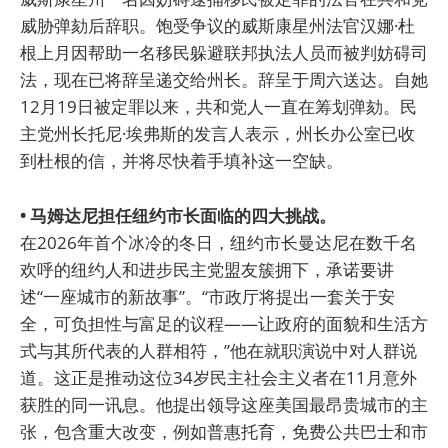
威胁弹劾后辞职。饱受争议的威斯康星州法官汉娜·杜
根上月因帮助一名移民躲避联邦执法人员而被判妨碍司
法，现在已将辞呈递交给州长。辞呈于周六送达。自她
12月19日被定罪以来，共和党人一直在筹划弹劾。民
主党州长托尼·埃弗斯的发言人表示，州长办公室已收
到杜根的信，并将尽快着手填补这一空缺。
• 马姆达尼担任纽约市长面临的四大挑战。
在2026年首个冰冷的冬日，纽约市长曼达尼在数千名
欢呼的纽约人和进步民主党盟友簇拥下，承诺要讲
述“一座城市的新故事”。“市政厅将提出一套关于安
全，可负担性与富足的议程——让政府的面貌和生活方
式与其所代表的人群相符，”他在就职演说中对人群说
道。这正是推动这位34岁民主社会主义者在11月意外
获胜的同一讯息。他提出领导这座美国最昂贵城市的主
张，包含重大改变，例如普惠托育，免费公共巴士和市