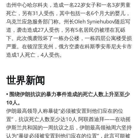
击州中心哈尔科夫，造成一名22岁女子和一名3岁男童
死亡，另有31人受伤，其中包括一名6个月大的婴儿，
乌克兰应急服务部门称。州长Oleh Syniehubov随后写
道，袭击造成27人受伤，另有5名居民仍被埋在瓦砾
下。此次俄袭毁坏了一栋办公楼，一栋四层公寓楼受损
严重。在顿涅茨克州，俄方空袭在科斯季安蒂尼夫卡市
造成1人死亡，4人受伤。
世界新闻
• 围绕伊朗抗议的暴力事件造成的死亡人数上升至至少
10人。
伊朗最高领导人称暴徒“必须被安置到他们应在的位
置”，抗议死亡人数至少达10人 阿联酋迪拜——在动摇
伊斯兰共和国的一周抗议之后，伊朗最高领袖周六坚持
认为“暴徒必须被安置到他们应在的位置”，此言可能被