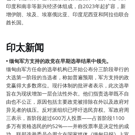
印度和南非等新兴经济体组成，自2023年起扩容，新
增伊朗、埃及、埃塞俄比亚、印度尼西亚和阿拉伯联合
酋长国。
印太新闻
• 缅甸军方支持的政党在早期选举结果中领先。
缅甸由军方任命的选举机构已开始公布分三阶段举行的
大选第一阶段的当选者，称如普遍预期，军方支持的政
党赢得大多数席位。现行体制的批评者表示，此次选举
旨在为现状增加一层合法性外衣。他们指责选举既不自
由也不公正，原因包括主要政党被排除在外以及政府对
异见者的镇压。反对派组织已呼吁选民弃权。军政府周
三表示，首阶段超过600万人投票——占首阶段1100
多万有资格选民的约52%——并称投票率是决定性的成
功。联邦选举委员会周六在国家媒体《缅甸日报》上宣