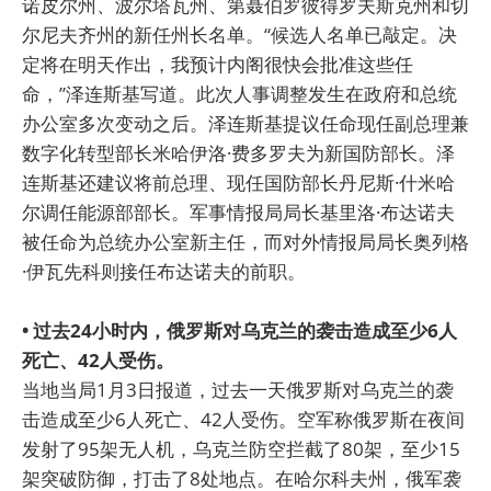
诺皮尔州、波尔塔瓦州、第聂伯罗彼得罗夫斯克州和切
尔尼夫齐州的新任州长名单。“候选人名单已敲定。决
定将在明天作出，我预计内阁很快会批准这些任
命，”泽连斯基写道。此次人事调整发生在政府和总统
办公室多次变动之后。泽连斯基提议任命现任副总理兼
数字化转型部长米哈伊洛·费多罗夫为新国防部长。泽
连斯基还建议将前总理、现任国防部长丹尼斯·什米哈
尔调任能源部部长。军事情报局局长基里洛·布达诺夫
被任命为总统办公室新主任，而对外情报局局长奥列格
·伊瓦先科则接任布达诺夫的前职。
• 过去24小时内，俄罗斯对乌克兰的袭击造成至少6人
死亡、42人受伤。
当地当局1月3日报道，过去一天俄罗斯对乌克兰的袭
击造成至少6人死亡、42人受伤。空军称俄罗斯在夜间
发射了95架无人机，乌克兰防空拦截了80架，至少15
架突破防御，打击了8处地点。在哈尔科夫州，俄军袭