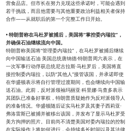
营食品店。但市长在努力兑现这些承诺时，可能会遇到
若干挑战，而且他需要与其他重要政治利益相关者保持
合作——从就职后的第一个完整工作日开始。
• 特朗普称在马杜罗被捕后，美国将“掌控委内瑞拉”，
并确保石油继续流向中国。
特朗普称美国将“管理委内瑞拉”，在马杜罗被捕后继续
向中国输送石油 美国总统唐纳德·特朗普周六表示，在
一次军事行动俘获总统尼古拉斯·马杜罗后，美国将直
接控制委内瑞拉，以防“其他人”接管该国，并承诺即使
在华盛顿表示将自行管理过渡期间，也会继续向中国输
送石油。此前，反对派领袖玛丽亚·科里娜·马查多表示
其团队已准备好掌权，特朗普质疑她作为反对派领导人
的准备情况。华盛顿随后证实马杜罗及其妻子西莉亚·
弗洛雷斯已被捕并被移出该国，并发布了显示马杜罗受
美方拘押的照片。目前尚不清楚美国对委内瑞拉的控制
在实际操作上将如何进行，会持续多长时间以及其法律