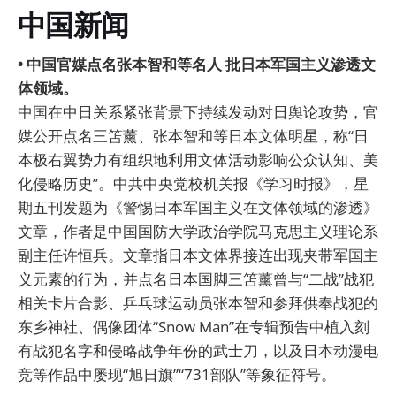
中国新闻
• 中国官媒点名张本智和等名人 批日本军国主义渗透文
体领域。
中国在中日关系紧张背景下持续发动对日舆论攻势，官
媒公开点名三笘薰、张本智和等日本文体明星，称“日
本极右翼势力有组织地利用文体活动影响公众认知、美
化侵略历史”。中共中央党校机关报《学习时报》，星
期五刊发题为《警惕日本军国主义在文体领域的渗透》
文章，作者是中国国防大学政治学院马克思主义理论系
副主任许恒兵。文章指日本文体界接连出现夹带军国主
义元素的行为，并点名日本国脚三笘薰曾与“二战”战犯
相关卡片合影、乒乓球运动员张本智和参拜供奉战犯的
东乡神社、偶像团体“Snow Man”在专辑预告中植入刻
有战犯名字和侵略战争年份的武士刀，以及日本动漫电
竞等作品中屡现“旭日旗”“731部队”等象征符号。