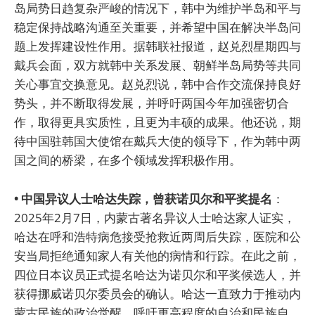
岛局势日趋复杂严峻的情况下，韩中为维护半岛和平与
稳定保持战略沟通至关重要，并希望中国在解决半岛问
题上发挥建设性作用。据韩联社报道，赵兑烈星期四与
戴兵会面，双方就韩中关系发展、朝鲜半岛局势等共同
关心事宜交换意见。赵兑烈说，韩中合作交流保持良好
势头，并不断取得发展，并呼吁两国今年加强密切合
作，取得更具实质性，且更为丰硕的成果。他还说，期
待中国驻韩国大使馆在戴兵大使的领导下，作为韩中两
国之间的桥梁，在多个领域发挥积极作用。
• 中国异议人士哈达失踪，曾获诺贝尔和平奖提名
：
2025年2月7日，内蒙古著名异议人士哈达家人证实，
哈达在呼和浩特病危接受抢救近两周后失踪，医院和公
安当局拒绝通知家人有关他的病情和行踪。在此之前，
四位日本议员正式提名哈达为诺贝尔和平奖候选人，并
获得挪威诺贝尔委员会的确认。哈达一直致力于推动内
蒙古民族的政治觉醒，呼吁更高程度的自治和民族自