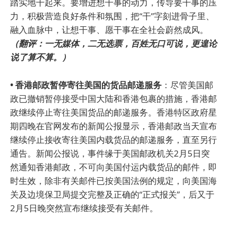
踏实地干起来。要增进想干事的动力，传导要干事的压
力，积极营造良好条件和氛围，把“干”字刻进骨子里、
融入血脉中，让想干事、愿干事在全社会蔚然成风。
（翻评：一无媒体，二无选票，百姓无口可说，更遑论
说了算不算。）
• 香港邮政暂停寄往美国的货品邮递服务
：尽管美国邮
政已撤销暂停接受中国大陆和香港包裹的措施，香港邮
政继续停止寄往美国货品的邮递服务。香港特区政府星
期四晚在官网发布的新闻公报显示，香港邮政当天宣布
继续停止接收寄往美国内载货品的邮递服务，直至另行
通告。新闻公报说，事件缘于美国邮政机关2月5日突
然通知香港邮政，不可向美国付运内载货品的邮件，即
时生效，除非有关邮件已按美国法例的规定，向美国海
关及边境保卫局提交完整及正确的“正式报关”，后又于
2月5日晚突然宣布继续接受有关邮件。