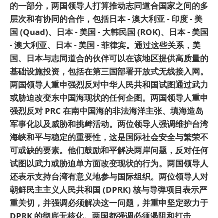
的一部分，两国领导人打算推动志同道合国家之间的多
层次和有协同的合作，包括日本 - 澳大利亚 - 印度 - 美
国 (Quad)、日本 - 美国 - 大韩民国 (ROK)、日本 - 美国
- 澳大利亚、日本 - 美国 - 菲律宾。通过这些关系，美
国、日本与志同道合的伙伴可以在该地区提供高质量的
基础设施投资，包括在第三国部署开放式无线接入网。
两国领导人重申强烈反对中华人民共和国试图通过武力
或胁迫改变东中国海现状的任何企图。两国领导人重申
强烈反对 PRC 在南中国海的非法海洋主张、填海造岛
军事化以及威胁和挑衅活动。两位领导人强调维护台湾
海峡和平与稳定的重要性，这是国际社会安全与繁荣不
可或缺的要素。他们鼓励和平解决两岸问题，反对任何
试图以武力或胁迫单方面改变现状的行为。两国领导人
还表示支持台湾有意义地参与国际组织。两位领导人对
朝鲜民主主义人民共和国 (DPRK) 核与导弹项目表示严
重关切，并强调必须解决这一问题，并重申坚定致力于
DPRK 的彻底无核化。两国都强调必须遏阻和打击