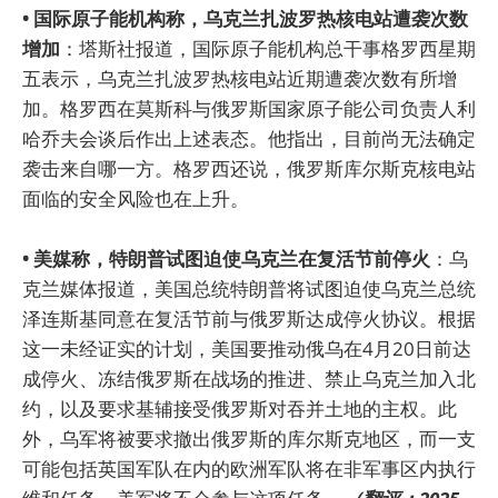
• 国际原子能机构称，乌克兰扎波罗热核电站遭袭次数
增加
：塔斯社报道，国际原子能机构总干事格罗西星期
五表示，乌克兰扎波罗热核电站近期遭袭次数有所增
加。格罗西在莫斯科与俄罗斯国家原子能公司负责人利
哈乔夫会谈后作出上述表态。他指出，目前尚无法确定
袭击来自哪一方。格罗西还说，俄罗斯库尔斯克核电站
面临的安全风险也在上升。
• 美媒称，特朗普试图迫使乌克兰在复活节前停火
：乌
克兰媒体报道，美国总统特朗普将试图迫使乌克兰总统
泽连斯基同意在复活节前与俄罗斯达成停火协议。根据
这一未经证实的计划，美国要推动俄乌在4月20日前达
成停火、冻结俄罗斯在战场的推进、禁止乌克兰加入北
约，以及要求基辅接受俄罗斯对吞并土地的主权。此
外，乌军将被要求撤出俄罗斯的库尔斯克地区，而一支
可能包括英国军队在内的欧洲军队将在非军事区内执行