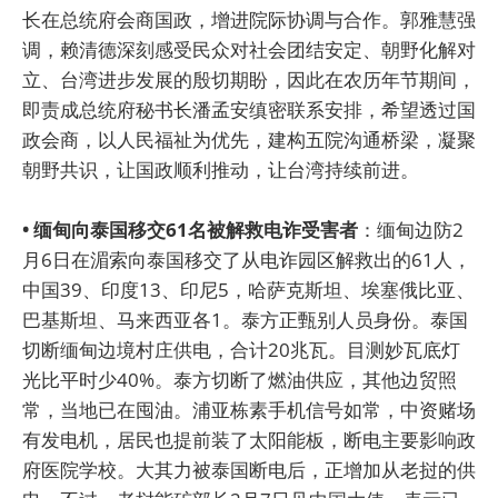
长在总统府会商国政，增进院际协调与合作。郭雅慧强
调，赖清德深刻感受民众对社会团结安定、朝野化解对
立、台湾进步发展的殷切期盼，因此在农历年节期间，
即责成总统府秘书长潘孟安缜密联系安排，希望透过国
政会商，以人民福祉为优先，建构五院沟通桥梁，凝聚
朝野共识，让国政顺利推动，让台湾持续前进。
• 缅甸向泰国移交61名被解救电诈受害者
：缅甸边防2
月6日在湄索向泰国移交了从电诈园区解救出的61人，
中国39、印度13、印尼5，哈萨克斯坦、埃塞俄比亚、
巴基斯坦、马来西亚各1。泰方正甄别人员身份。泰国
切断缅甸边境村庄供电，合计20兆瓦。目测妙瓦底灯
光比平时少40%。泰方切断了燃油供应，其他边贸照
常，当地已在囤油。浦亚栋素手机信号如常，中资赌场
有发电机，居民也提前装了太阳能板，断电主要影响政
府医院学校。大其力被泰国断电后，正增加从老挝的供