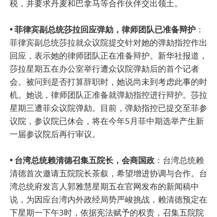
税，并要求丹麦和巴拿马等合作伙伴交出领土。
• 菲律宾副总统莎拉回应弹劾，律师团队已准备辩护
：
菲律宾副总统莎拉就众议院提交针对她的弹劾指控作出
回应，表示她的律师团队正在准备辩护。新华社报道，
莎拉星期五在办公室举行遭众议院弹劾后的首个记者
会。被问到是否打算辞职时，她说尚未到考虑此事的时
机。她说，律师团队正准备就弹劾指控进行辩护。莎拉
星期三遭菲众议院弹劾。目前，弹劾指控已提交至菲参
议院，参议院已休会，将在今年5月菲中期选举产生新
一届参议院后再行审议。
• 台湾总统赖清德召集五院长，会商国政
：台湾总统赖
清德首次邀请五院院长茶叙，希望增进协调与合作。台
湾总统府发言人郭雅慧星期五在官网发布的新闻稿中
说，为因应台湾内外政经局势严峻挑战，赖清德预定在
下星期一下午3时，依据宪法赋予的权责，召集五院院