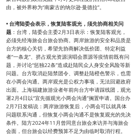
由，被外界称为“南蒙古的纳尔逊·曼德拉”。
• 台湾陆委会表示，恢复陆客观光，须先协商相关问
题
：台湾，陆委会主委2月3日表示：恢复陆客观光，
必须先经海旅会台旅会协商。两岸旅游的安全和品质是
台方的核心关切，希望先协商解决低价团、特定利益
者“一条龙”、挤占观光资源演唱会票源等疫情前既有问
题，并讨论“惩独22条”造成赴陆民众人身安全风险等新
问题。台方取消赴陆禁团令、调整赴陆橙色警示，也需
在小两会沟通。两岸观光是公权力事项，无法回避政府
出面。上海福建旅游业者年前向台方申请踩线团，观光
署2月4日以“宜先循观光小两会沟通”搁置申请。国台办
2月7日发稿说：两岸旅游恢复后，小两会可以就具体
问题联系沟通，但恢复小两会沟通不是恢复观光的先决
条件。陆方2024年11月曾同意台旅会来访并与海旅会
会面，但台旅会以经费预算不足为由临时取消行程。