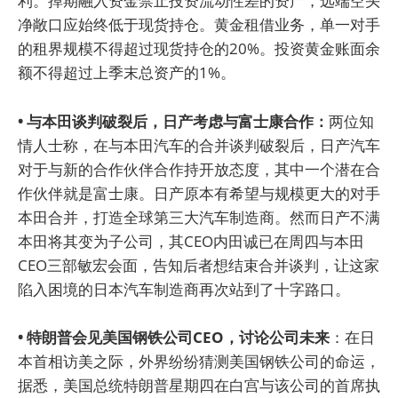
利。掉期融入资金禁止投资流动性差的资产，远端空头
净敞口应始终低于现货持仓。黄金租借业务，单一对手
的租界规模不得超过现货持仓的20%。投资黄金账面余
额不得超过上季末总资产的1%。
• 与本田谈判破裂后，日产考虑与富士康合作：
两位知
情人士称，在与本田汽车的合并谈判破裂后，日产汽车
对于与新的合作伙伴合作持开放态度，其中一个潜在合
作伙伴就是富士康。日产原本有希望与规模更大的对手
本田合并，打造全球第三大汽车制造商。然而日产不满
本田将其变为子公司，其CEO内田诚已在周四与本田
CEO三部敏宏会面，告知后者想结束合并谈判，让这家
陷入困境的日本汽车制造商再次站到了十字路口。
• 特朗普会见美国钢铁公司CEO，讨论公司未来
：在日
本首相访美之际，外界纷纷猜测美国钢铁公司的命运，
据悉，美国总统特朗普星期四在白宫与该公司的首席执