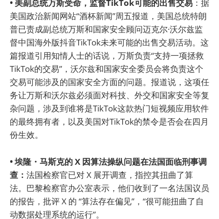
• 美副总统万斯受命，监督TikTok可能的出售交易
：据
美国政治新闻网站“酒杯新闻”周五报道，美国总统特朗
普已责成副总统万斯和国家安全顾问迈克尔·沃尔兹监
督中国海外版抖音TikTok未来可能的出售交易活动。这
篇报道引用知情人士的话说，万斯负责“支持一项拯救
TikTok的交易”，沃尔兹和国家安全委员会将负责这个
交易可能涉及的国家安全方面的问题。报道说，这项任
务让万斯和沃尔兹必须面对科技、外交和国家安全等复
杂问题，涉及到谁将是TikTok这款热门短视频应用软件
的最终拥有者，以及美国对TikTok的禁令是否会在四月
份生效。
• 埃隆・马斯克的 X 因算法操纵问题在法国面临刑事调
查：
法国检察官已对 X 展开调查，指控其扭曲了算
法。巴黎检察官办公室表示，他们收到了一名法国议员
的报告，批评 X 的 “算法存在偏见”，“很可能扭曲了自
动数据处理系统的运行”。