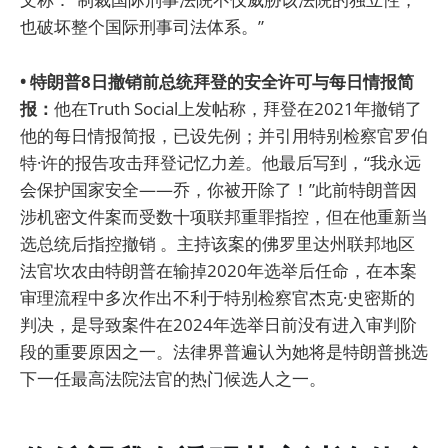
也破坏整个国际刑事司法体系。”
• 特朗普8日撤销前总统拜登的安全许可与每日情报简
报：
他在Truth Social上发帖称，拜登在2021年撤销了
他的每日情报简报，已设先例；并引用特别检察官罗伯
特·许的报告攻击拜登记忆力差。他最后写到，“我永远
会保护国家安全——乔，你被开除了！”此前特朗普因
涉机密文件案而受数十项联邦重罪指控，但在他重新当
选总统后指控撤销 。主持该案的佛罗里达州联邦地区
法官坎农由特朗普在输掉2020年选举后任命，在本案
审理流程中多次作出不利于特别检察官杰克·史密斯的
判决，是导致案件在2024年选举日前没有进入审判阶
段的重要原因之一。法律界普遍认为她将是特朗普挑选
下一任最高法院法官的热门候选人之一。