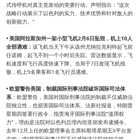
式传呼机对真主党发动的突袭行动。声明指出：“这次
战略行动展示了以色列的实力、技术优势和针对敌人的
创新能力。”
• 美国阿拉斯加州一架小型飞机2月6日坠毁，机上10人
全部遇难：
该飞机当天下午从该州尤纳拉克利特起飞前
往诺姆，起飞不到一个小时后失踪。雷达数据显示，飞
机速度和飞行高度快速下降。当局于7日发现飞机残
骸，机上9名乘客和1名飞行员遇难。
• 欧盟警告美国，制裁国际刑事法院破坏国际司法体
系
：欧盟警告，美国对国际刑事法院的制裁不仅威胁法
院独立性，也损害国际司法体系。法新社报道，特朗普
星期四签署行政令，指责海牙国际刑事法院“滥用权
力”，理由是法院对以色列总理内坦亚胡发布逮捕令。
去年12月上任的欧盟理事会主席科斯塔星期五X平台发
文称：“制裁国际刑事法院不仅威胁该法院的独立性，