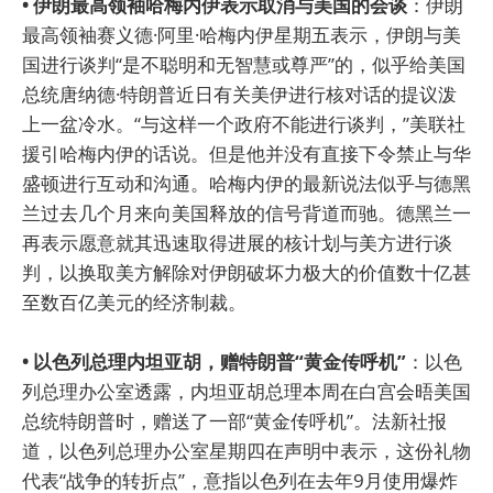
• 伊朗最高领袖哈梅内伊表示取消与美国的会谈
：伊朗
最高领袖赛义德·阿里·哈梅内伊星期五表示，伊朗与美
国进行谈判“是不聪明和无智慧或尊严”的，似乎给美国
总统唐纳德·特朗普近日有关美伊进行核对话的提议泼
上一盆冷水。“与这样一个政府不能进行谈判，”美联社
援引哈梅内伊的话说。但是他并没有直接下令禁止与华
盛顿进行互动和沟通。哈梅内伊的最新说法似乎与德黑
兰过去几个月来向美国释放的信号背道而驰。德黑兰一
再表示愿意就其迅速取得进展的核计划与美方进行谈
判，以换取美方解除对伊朗破坏力极大的价值数十亿甚
至数百亿美元的经济制裁。
• 以色列总理内坦亚胡，赠特朗普“黄金传呼机”
：以色
列总理办公室透露，内坦亚胡总理本周在白宫会晤美国
总统特朗普时，赠送了一部“黄金传呼机”。法新社报
道，以色列总理办公室星期四在声明中表示，这份礼物
代表“战争的转折点”，意指以色列在去年9月使用爆炸