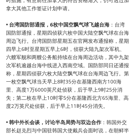
时措施，有意前往加拿大的符合资格港人，仍可透过加
拿大其他工作签证计划申请。
• 台湾国防部通报，6枚中国空飘气球飞越台海
：台湾
国防部通报，星期四侦获六枚中国大陆空飘气球在台海
周边飞行。台湾国防部星期五在官网发布通报称，星期
四早上6时至星期五早上6时，侦获大陆九架次军机、
六艘军舰和两艘公务船持续在台海周边活动，其中九架
次军机逾越台海中线进入西南空域。国防部同日还通报
称，星期四侦获六枚大陆空飘气球在台海周边飞行。第
一枚空飘气球当天早上8时35分在基隆西南方100海
里、高度1万6000英尺处侦获，后于早上9时25分消
失；第二枚在早上10时零5分在基隆西北方65海里、高
度2万英尺处侦获，后于早上11时45分消失。
• 韩中外长会谈，讨论半岛局势与双边合作
：韩国外交
部长赵兑烈与中国驻韩国大使戴兵会面时说，在朝鲜半