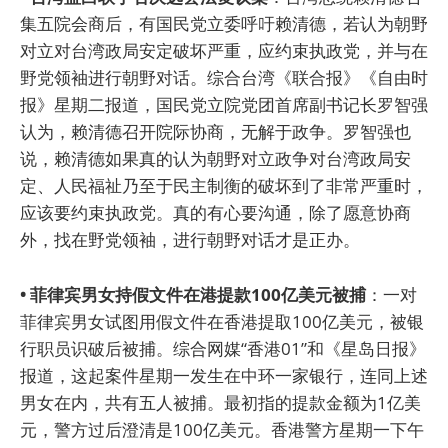
集五院会商后，有国民党立委呼吁赖清德，若认为朝野
对立对台湾政局安定破坏严重，应约束执政党，并与在
野党领袖进行朝野对话。综合台湾《联合报》《自由时
报》星期二报道，国民党立院党团首席副书记长罗智强
认为，赖清德召开院际协商，无解于政争。罗智强也
说，赖清德如果真的认为朝野对立政争对台湾政局安
定、人民福祉乃至于民主制衡的破坏到了非常严重时，
应该要约束执政党。真的有心要沟通，除了愿意协商
外，找在野党领袖，进行朝野对话才是正办。
• 菲律宾男女持假文件在港提款100亿美元被捕
：一对
菲律宾男女试图用假文件在香港提取100亿美元，被银
行职员识破后被捕。综合网媒“香港01”和《星岛日报》
报道，这起案件星期一发生在中环一家银行，连同上述
男女在内，共有五人被捕。最初指的提款金额为1亿美
元，警方过后澄清是100亿美元。香港警方星期一下午