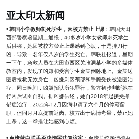
亚太印太新闻
• 韩国小学教师刺死学生，因校方禁止上课
：韩国大田
西部警察署星期二通报，40多岁小学女教师刺死学生
后供称，她因被校方禁止上课感到心烦，于是持刀行
凶，导致一名年仅八岁的学生死亡。韩联社报道，星期
一下午，急救人员在大田市西区关雎洞某小学的多媒体
教室内，发现了凶嫌和受害学生金某倒卧地上。金某送
医后抢救无效身亡，凶嫌则因颈部和手腕受伤被送医治
疗。同日晚间，凶嫌招认所犯罪行，警方初步判断她在
行凶后试图自残。据凶嫌供述，她自2018年起接受抑
郁症治疗，2022年12月因病申请了六个月的停薪留
职，但同月月底提前返岗。校方出于病情考量，禁止她
上课，这一举措让她感到心烦。
• 台湾蓝白联手否决选罢法复议案
：台湾总统赖清德召