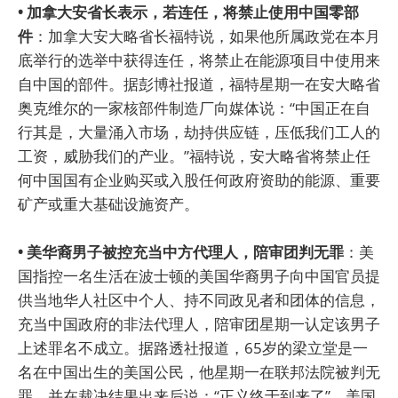
• 加拿大安省长表示，若连任，将禁止使用中国零部
件
：加拿大安大略省长福特说，如果他所属政党在本月
底举行的选举中获得连任，将禁止在能源项目中使用来
自中国的部件。据彭博社报道，福特星期一在安大略省
奥克维尔的一家核部件制造厂向媒体说：“中国正在自
行其是，大量涌入市场，劫持供应链，压低我们工人的
工资，威胁我们的产业。”福特说，安大略省将禁止任
何中国国有企业购买或入股任何政府资助的能源、重要
矿产或重大基础设施资产。
• 美华裔男子被控充当中方代理人，陪审团判无罪
：美
国指控一名生活在波士顿的美国华裔男子向中国官员提
供当地华人社区中个人、持不同政见者和团体的信息，
充当中国政府的非法代理人，陪审团星期一认定该男子
上述罪名不成立。据路透社报道，65岁的梁立堂是一
名在中国出生的美国公民，他星期一在联邦法院被判无
罪，并在裁决结果出来后说：“正义终于到来了”。美国