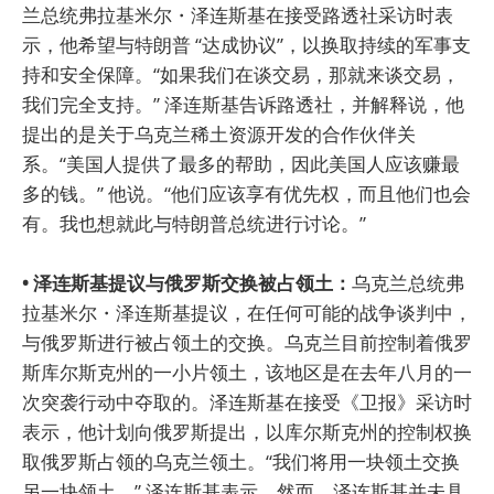
兰总统弗拉基米尔・泽连斯基在接受路透社采访时表
示，他希望与特朗普 “达成协议”，以换取持续的军事支
持和安全保障。“如果我们在谈交易，那就来谈交易，
我们完全支持。” 泽连斯基告诉路透社，并解释说，他
提出的是关于乌克兰稀土资源开发的合作伙伴关
系。“美国人提供了最多的帮助，因此美国人应该赚最
多的钱。” 他说。“他们应该享有优先权，而且他们也会
有。我也想就此与特朗普总统进行讨论。”
• 泽连斯基提议与俄罗斯交换被占领土：
乌克兰总统弗
拉基米尔・泽连斯基提议，在任何可能的战争谈判中，
与俄罗斯进行被占领土的交换。乌克兰目前控制着俄罗
斯库尔斯克州的一小片领土，该地区是在去年八月的一
次突袭行动中夺取的。泽连斯基在接受《卫报》采访时
表示，他计划向俄罗斯提出，以库尔斯克州的控制权换
取俄罗斯占领的乌克兰领土。“我们将用一块领土交换
另一块领土。” 泽连斯基表示。然而，泽连斯基并未具