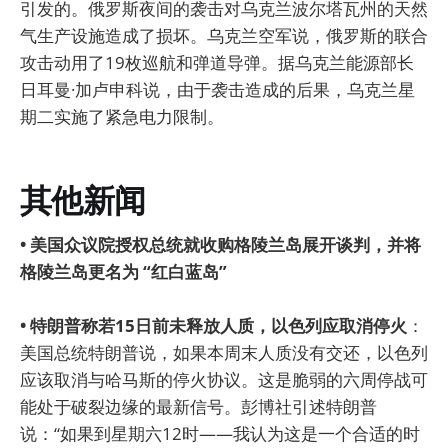
引发的。俄罗斯夜间的袭击对乌克兰波尔塔瓦州的天然
气生产设施造成了损坏。乌克兰空军说，俄罗斯的联合
攻击动用了19枚巡航和弹道导弹。据乌克兰能源部长
日耳曼·加卢申科说，由于袭击造成的后果，乌克兰星
期二实施了紧急电力限制。
其他新闻
• 美国众议院授权总统就收购格陵兰岛展开谈判，并将
格陵兰岛更名为 “红白蓝岛”
• 特朗普称若15日前未释放人质，以色列应取消停火
：
美国总统特朗普说，如果本周末人质没有交还，以色列
应该取消与哈马斯的停火协议。这是脆弱的六周停战可
能处于破裂边缘的最新信号。彭博社引述特朗普
说：“如果到星期六12时——我认为这是一个合适的时