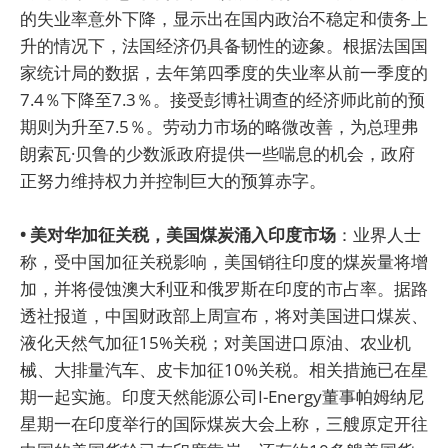
的失业率意外下降，显示出在国内政治不稳定和债务上
升的情况下，法国经济仍具备韧性的迹象。根据法国国
家统计局的数据，去年第四季度的失业率从前一季度的
7.4％下降至7.3％。接受彭博社调查的经济师此前的预
期则为升至7.5％。劳动力市场的略微改善，为总理弗
朗索瓦·贝鲁的少数派政府提供一些喘息的机会，政府
正努力维持权力并控制巨大的预算赤字。
• 美对华加征关税，美国煤炭涌入印度市场
：业界人士
称，受中国加征关税影响，美国销往印度的煤炭量将增
加，并将侵蚀澳大利亚和俄罗斯在印度的市占率。据路
透社报道，中国财政部上周宣布，将对美国进口煤炭、
液化天然气加征15%关税；对美国进口原油、农业机
械、大排量汽车、皮卡加征10%关税。相关措施已在星
期一起实施。印度天然能源公司I-Energy董事帕姆纳尼
星期一在印度举行的国际煤炭大会上称，三艘原定开往