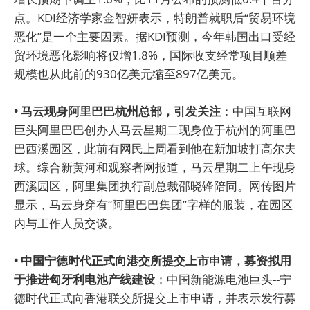
点。KDI经济学家金智妍表示，特朗普就职后“贸易环境
恶化”是一个主要因素。据KDI预测，今年韩国出口受经
贸环境恶化影响将仅增1.8%，国际收支经常项目顺差
规模也从此前的930亿美元缩至897亿美元。
• 马云现身阿里巴巴杭州总部，引发关注
：中国互联网
巨头阿里巴巴创办人马云星期二现身位于杭州的阿里巴
巴西溪园区，此前有网民上周看到他在新加坡打高尔夫
球。综合新黄河和观察者网报道，马云星期二上午现身
西溪园区，阿里集团执行副总裁邵晓锋陪同。网传图片
显示，马云身穿有“阿里巴巴集团”字样的服装，在园区
内与工作人员交谈。
• 中国宁德时代正式向港交所提交上市申请，募资拟用
于推进匈牙利电池产线建设
：中国新能源电池巨头--宁
德时代正式向香港联交所提交上市申请，并表示发行募