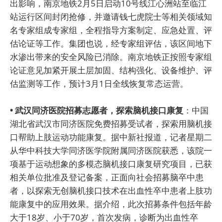
出影响，南京地铁2月5日启动10号线江心洲站至临江
站运行区间封闭抢修，并邀请钱七虎院士等相关领域知
名专家组成专家组，全程指导方案制定、应急处置、评
估论证等工作。集团也说，经专家组评估，该区间地下
水渗出带来的安全风险已消除。南京地铁正按照专家组
论证意见加紧开展土层加固、结构强化、设备维护、评
估监测等工作，预计3月1日全线恢复常态运营。
• 武汉同济医院招募志愿者，探索脑机接口康复
：中国
湖北省武汉市同济医院免费招募受试者，探索用脑机接
口帮助上肢运动功能康复。据中新社报道，记者星期二
从华中科技大学同济医学院附属同济医院获悉，该院一
项基于运动想象的多模态脑机接口康复研究项目，已获
相关单位批准及登记备案，正面向社会招募脑卒中患
者，以探索无创脑机接口技术在出血性卒中患者上肢功
能康复中的应用效果。据介绍，此次招募条件包括年龄
大于18岁、小于70岁，首次发病，诊断为出血性卒