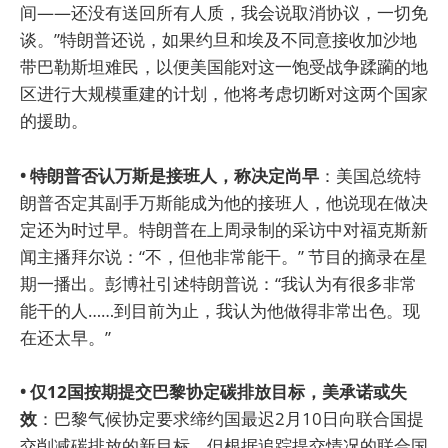
间——还没有送回所有人质，我会说取消协议，一切免
谈。”特朗普还说，如果约旦和埃及不同意接收加沙地
带巴勒斯坦难民，以便美国能对这一饱受战争蹂躏的地
区进行大规模重建的计划，他将考虑切断对这两个国家
的援助。
• 特朗普否认万斯是接班人，称决定尚早
：美国总统特
朗普否定其副手万斯能成为他的接班人，他说现在做决
定还为时过早。特朗普在上周录制的采访中对福克斯新
闻主播拜尔说：“不，但他非常能干。” 节目的摘录在星
期一播出。彭博社引述特朗普说：“我认为有很多非常
能干的人……到目前为止，我认为他做得非常出色。现
在还太早。”
• 仅12国按期提交巴黎协定碳排放目标，美承诺或失
效
：巴黎气候协定要求缔约国最迟2月10日向联合国提
交削减碳排放的新目标，但根据追踪提交情况的联合国