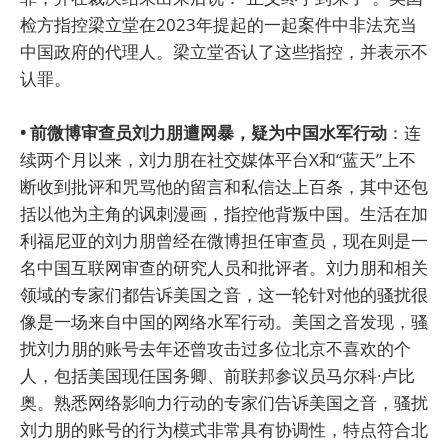
检方指控梁立堂在2023年提起的一起案件中非法充当
中国政府的代理人。梁立堂否认了这些指控，并表示不
认罪。
• 前微博审查员刘力朋遭网暴，疑为中国水军行动
：连
续两个月以来，刘力朋在社交媒体平台X和“蓝天”上不
断收到批评和咒骂他的留言和私信达上百条，其中还包
括以他为主角的讽刺漫画，指控他背叛中国。生活在加
利福尼亚的刘力朋曾经在微博担任审查员，现在则是一
名中国互联网审查的研究人员和批评者。刘力朋和相关
领域的专家们都告诉美国之音，这一轮针对他的骚扰很
像是一场来自中国的网络水军行动。美国之音发现，骚
扰刘力朋的账号去年还曾攻击过多位北京不喜欢的个
人，包括美国现任国务卿、前联邦参议员马尔科·卢比
奥。熟悉网络影响力行动的专家们告诉美国之音，骚扰
刘力朋的账号的行为模式非常具有协调性，特点符合北