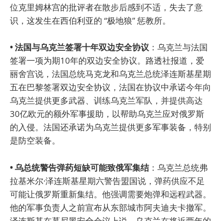
位克里姆林宫的批评者在散步后感到不适，失去了意
识，这发生在西伯利亚的 “极地狼” 惩教所。
• 法国与乌克兰签署十年双边安全协议
：乌克兰与法国
签署一项为期10年的双边安全协议。路透社报道，爱
丽舍宫说，法国总统马克龙和乌克兰总统泽连斯基星期
五在巴黎签署双边安全协议，法国在协议中承诺今年向
乌克兰提供更多武器、训练乌克兰军队，并提供高达
30亿欧元的额外军事援助，以帮助乌克兰应对俄罗斯
的入侵。法国还承诺为乌克兰提供更多军事装备，特别
是防空装备。
• 乌总统警告弹药短缺可能致俄军集结
：乌克兰总统弗
拉基米尔·泽连斯基星期六警告盟国说，弹药供应不足
可能让俄罗斯重新集结。他强调需要炮弹和远程武器。
他的军事负责人之前宣布从东部城市阿夫迪夫卡撤军。
泽连斯基在慕尼黑安全会议上说，乌克兰在将近两年的