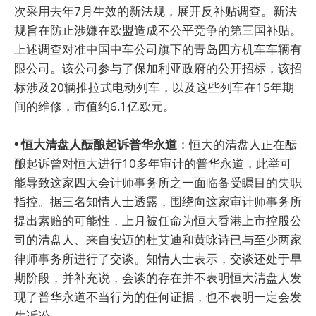
次采用去年7月生效的新法规，展开反补贴调查。新法
规旨在防止涉嫌在欧盟造成不公平竞争的第三国补贴。
上述调查对准中国中车公司旗下的青岛四方机车车辆有
限公司。该公司参与了保加利亚政府的公开招标，该招
标涉及20辆推拉式电动列车，以及这些列车在15年期
间的维修，市值约6.1亿欧元。
• 恒大清盘人酝酿起诉普华永道
：恒大的清盘人正在酝
酿起诉曾对恒大进行10多年审计的普华永道，此举可
能导致这家四大会计师事务所之一面临备受瞩目的失职
指控。据三名知情人士透露，围绕向这家审计师事务所
提出索赔的可能性，上月被任命为恒大香港上市控股公
司的清盘人、来自安迈的杜艾迪和黄咏诗已与至少两家
律师事务所进行了交谈。知情人士表示，交谈还处于早
期阶段，并补充说，会谈的存在并不表明恒大清盘人发
现了普华永道不当行为的任何证据，也不表明一定会发
生诉讼。