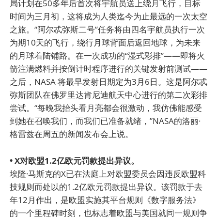
局计划在50多年后首次将宇航员送上绕月飞行，目标
时间为三月初，这将成为人类迄今为止最远的一次太空
之旅。“阿尔忒弥斯二号”任务将由四名宇航员执行一次
为期10天的飞行，绕行月球背面后返回地球，为未来
的月球着陆铺路。在一次成功的“湿式彩排”——即将火
箭注满燃料并按倒计时程序进行的关键发射前测试——
之后，NASA 将最早发射日期定为3月6日。这是阿尔忒
弥斯团队在佛罗里达肯尼迪航天中心进行的第二次彩排
尝试。“每晚我抬头看月亮都会很激动，我仿佛能感受
到她在召唤我们，而我们已准备就绪，”NASA的洛丽·
格雷兹在周五的新闻发布会上说。
• X对欧盟1.2亿欧元罚款提出异议。
埃隆·马斯克的X已在法庭上对欧盟委员会因违反欧盟科
技规则而处以的1.2亿欧元罚款提出异议。该罚款于去
年12月作出，是欧盟实施其平台规则《数字服务法》
的一个里程碑时刻，也标志着欧盟与美国就同一规则争