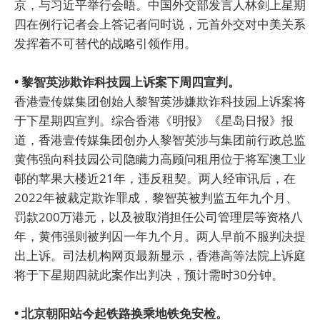
京，与习近平举行会晤。中国外交部发言人林剑上星期
四在例行记者会上答记者问时说，元首外交对中美关系
发挥着不可替代的战略引领作用。
• 黎智英涉欺诈科技园上诉案下周四宣判。
香港壹传媒集团创始人黎智英涉嫌欺诈科技园上诉案将
于下星期四宣判。综合香港《明报》《星岛日报》报
道，香港壹传媒集团创办人黎智英涉与集团前行政总监
黄伟强向科技园公司隐瞒力高顾问租用位于将军澳工业
邨的苹果大楼近21年，违反租契。两人经审讯后，在
2022年被裁定欺诈罪成，黎智英被判监五年九个月、
罚款200万港元，以及被取消担任公司管理层等资格八
年，黄伟强则被判囚一年九个月。两人早前不服判决提
出上诉。司法机构网页最新显示，香港高等法院上诉庭
将于下星期四就此案作出判决，预计需时30分钟。
• 北京朝阳站今起铁路换乘地铁免安检。