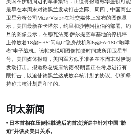
美国在伊朗周边的军事集结，正值有报道称华盛顿可能
最早在本周末对德黑兰发动打击之际。周四，中国商业
卫星分析公司MizarVision在社交媒体上发布的图像显
示，美国最新在卡塔尔，约旦和沙特阿拉伯的部署。约
旦的图像显示，在穆瓦法克·萨尔提空军基地的停机坪
上停放着18架F-35“闪电II”隐身战机和6架EA-18G“咆哮
者”电子战机。该帖未说明图像拍摄时间或所用卫星型
号。美国媒体报道，美国军方似乎准备在本周末对伊朗
发动打击。报道称总统唐纳德·特朗普正在考虑进行有
限打击，以迫使德黑兰达成放弃核计划的协议。伊朗坚
持称其核计划是和平的。
印太新闻
• 日本首相在压倒性胜选后的首次演讲中针对中国“胁
迫”并谈及美日关系。