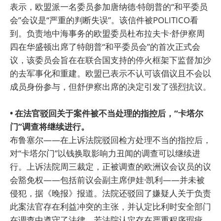
表示，欧盟派一名委员参加唐纳德·特朗普的“和平委员
会”会议是“严重的判断失误”。该信件被POLITICO看
到。负责地中海事务的欧盟委员杜布拉夫卡·舒伊察周
四在华盛顿出席了特朗普“和平委员会”的首次正式会
议，该委员会旨在在联合国支持的停火框架下监督加沙
的去军事化和重建。欧盟已表示不认可该倡议且不会以
成员身份参与，但舒伊察出席的决定引发了强烈抗议。
• 在法官驳回关于案件被不当处理的指控后，“卡塔尔
门”调查将继续进行。
布鲁塞尔——在上诉法院驳回检方处理不当的指控后，
对“卡塔尔门”以钱换取影响力丑闻的调查可以继续进
行。上诉法院周三裁定，正被调查的欧洲议会议员的议
会豁免权——包括前议会副主席伊娃·凯利——并未被
侵犯，据《晚报》报道。法院还驳回了嫌疑人关于负责
此案法官存在利益冲突的主张，并认定比利时安全部门
在调查中遵守了法律。若法院认定存在严重程序瑕疵，