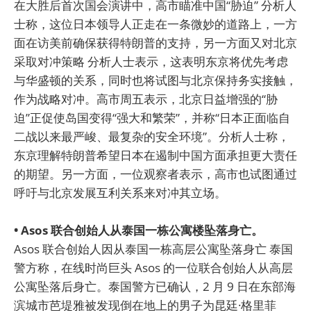
在大胜后首次国会演讲中，高市瞄准中国“胁迫” 分析人
士称，这位日本领导人正走在一条微妙的道路上，一方
面在访美前确保获得特朗普的支持，另一方面又对北京
采取对冲策略 分析人士表示，这表明东京将优先考虑
与华盛顿的关系，同时也将试图与北京保持务实接触，
作为战略对冲。高市周五表示，北京日益增强的“胁
迫”正促使岛国变得“强大和繁荣”，并称“日本正面临自
二战以来最严峻、最复杂的安全环境”。分析人士称，
东京理解特朗普希望日本在遏制中国方面承担更大责任
的期望。另一方面，一位观察者表示，高市也试图通过
呼吁与北京发展互利关系来对冲其立场。
• Asos 联合创始人从泰国一栋公寓楼坠落身亡。
Asos 联合创始人因从泰国一栋高层公寓坠落身亡 泰国
警方称，在线时尚巨头 Asos 的一位联合创始人从高层
公寓坠落后身亡。泰国警方已确认，2 月 9 日在东部海
滨城市芭堤雅被发现倒在地上的男子为昆廷·格里菲