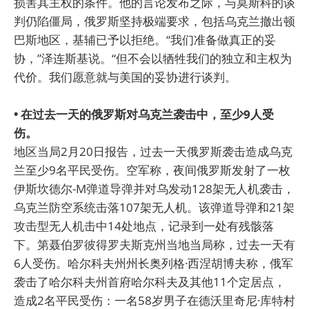
损害其主权的条件。他的言论发布之际，与莫斯科的谈
判仍陷僵局，俄罗斯坚持极端要求，包括乌克兰撤出顿
巴斯地区，基辅已予以拒绝。“我们准备做真正的妥
协，”泽连斯基说。“但不会以牺牲我们的独立和主权为
代价。我们愿意就与美国的妥协进行谈判。
• 在过去一天的俄罗斯对乌克兰袭击中，至少9人受
伤。
地区当局2月20日报告，过去一天俄罗斯袭击造成乌克
兰至少9名平民受伤。空军称，夜间俄罗斯发射了一枚
伊斯坎德尔-M弹道导弹并对乌发动128架无人机袭击，
乌克兰防空系统击落107架无人机。该弹道导弹和21架
攻击型无人机击中14处地点，记录到一处有残骸落
下。第聂伯罗彼得罗夫斯克州当地当局称，过去一天有
6人受伤。哈尔科夫州州长奥列格·西涅胡博夫称，俄军
袭击了哈尔科夫州首府哈尔科夫及其他11个定居点，
造成2名平民受伤：一名58岁男子在德沃里奇尼·库特村