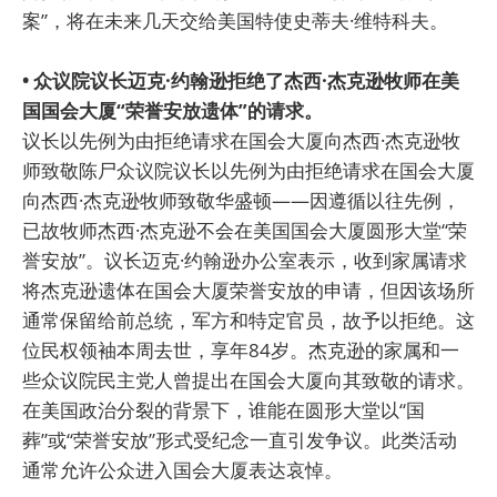
案”，将在未来几天交给美国特使史蒂夫·维特科夫。
• 众议院议长迈克·约翰逊拒绝了杰西·杰克逊牧师在美
国国会大厦“荣誉安放遗体”的请求。
议长以先例为由拒绝请求在国会大厦向杰西·杰克逊牧
师致敬陈尸众议院议长以先例为由拒绝请求在国会大厦
向杰西·杰克逊牧师致敬华盛顿——因遵循以往先例，
已故牧师杰西·杰克逊不会在美国国会大厦圆形大堂“荣
誉安放”。议长迈克·约翰逊办公室表示，收到家属请求
将杰克逊遗体在国会大厦荣誉安放的申请，但因该场所
通常保留给前总统，军方和特定官员，故予以拒绝。这
位民权领袖本周去世，享年84岁。杰克逊的家属和一
些众议院民主党人曾提出在国会大厦向其致敬的请求。
在美国政治分裂的背景下，谁能在圆形大堂以“国
葬”或“荣誉安放”形式受纪念一直引发争议。此类活动
通常允许公众进入国会大厦表达哀悼。