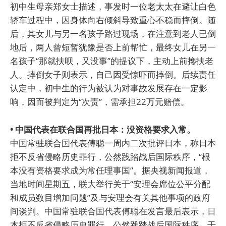
初中生母亲郑女士描述，事发时一位老太太在避让白色
轿车过程中，因身体向右倾斜导致重心不稳而摔倒。随
后，其女儿与另一名孩子路过现场，在注意到老人已倒
地后，两人曾短暂犹豫是否上前帮忙，最终女儿在另一
名孩子“那就扶呗，又没事”的提议下，主动上前搀扶老
人。摔倒女子则表示，自己因受惊吓而摔倒。后续责任
认定中，初中生的行为被认为对事故发展存在一定影
响，因而被判定为“次责”，需承担22万元赔偿。
• 中国代表在联合国再批日本：没资格要求入常。
中国常驻联合国代表傅聪一周内二次批评日本，称日本
拒不反省侵略历史罪行，公然践踏战后国际秩序，“根
本没有资格要求成为常任理事国”。据央视新闻报道，
当地时间星期五，联大举行关于“安理会席位公平分配
和成员数目增加问题”及与安理会有关其他事项的政府
间谈判。中国常驻联合国代表傅聪在发言最后表示，日
本拒不反省侵略历史罪行，公然践踏战后国际秩序，干