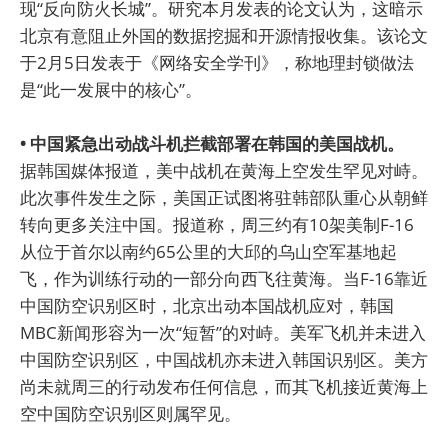
现“反向防火长城”。研究本月发表的论文认为，这暗示
北京有意阻止外国的数据挖掘和开源情报收集。该论文
于2月5日发表于《网络安全学刊》，称地理封锁做法
是“此一发展中的核心”。
• 中国紧急出动战斗机拦截部署在韩国的美国战机。
据韩国媒体报道，美中战机在黄海上空发生罕见对峙。
此次事件发生之际，美国正试图将驻韩部队重心从朝鲜
转向更多关注中国。报道称，周三约有10架美制F-16
从位于首尔以南约65公里的大邱的乌山空军基地起
飞，作为训练行动的一部分向西飞往黄海。当F-16靠近
中国防空识别区时，北京出动本国战机应对，韩国
MBC新闻形容为一次“短暂”的对峙。美军飞机并未进入
中国防空识别区，中国战机亦未进入韩国识别区。美方
尚未就周三的行动发布任何信息，而其飞机接近黄海上
空中国防空识别区则属罕见。