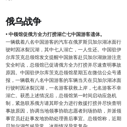
俄乌战争
• 中领馆促俄方全力打捞溺亡七中国游客遗体。
一辆载着八名中国游客的汽车在俄罗斯贝加尔湖冰面行
驶时因冰裂沉湖，其中七人溺亡，一人生还。中国驻伊
尔库茨克总领馆发文提醒中国旅客赴贝加尔湖旅游注意
安全时说，总领馆已促请俄方全力打捞并尽速查明事故
原因。中国驻伊尔库茨克总领馆星期五在微信公众号通
报，一辆载有八名中国游客的车辆当天在贝加尔湖冰面
行驶时因冰裂沉湖，一名游客获救上岸，七名游客不幸
溺亡。获悉上述情况后，总领馆第一时间启动应急机
制，紧急联系俄方请其即全力进行救援打捞并尽快查明
事故原因，协调当地领事协助志愿者到场协助，并派领
事官员赶赴事发地协助处理善后事宜。总领馆称，近期
贝加尔湖气候异常，冰面情况异常复杂。