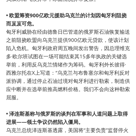
• 欧盟筹资900亿欧元援助乌克兰的计划因匈牙利阻挠
而岌岌可危。
匈牙利威胁在经由德鲁日巴管道的俄罗斯石油恢复输送
之前阻挠欧盟向乌克兰提供900亿欧元贷款，使该计划
陷入危机。匈牙利政府周五晚间发出警告，因总理维克
多·欧尔班试图在一场可能结束其15多年执政的关键选
举前，利用反乌克兰情绪作为筹码。匈牙利外长彼得·
西雅尔托在X上写道：“乌克兰与布鲁塞尔和匈牙利反对
派协调，通过停止石油过境对匈牙利进行勒索，制造供
应中断并在选举前推高燃料价格。我们不会向这种勒索
屈服。
• 泽连斯基称与俄罗斯的谈判在军事和人道问题上取得
进展——领土争议仍然陷入僵局。
乌克兰总统泽连斯基透露，美国将“主要负责”监督停火