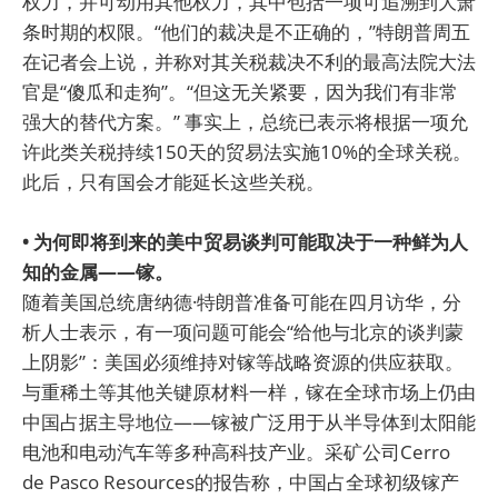
权力，并可动用其他权力，其中包括一项可追溯到大萧
条时期的权限。“他们的裁决是不正确的，”特朗普周五
在记者会上说，并称对其关税裁决不利的最高法院大法
官是“傻瓜和走狗”。“但这无关紧要，因为我们有非常
强大的替代方案。” 事实上，总统已表示将根据一项允
许此类关税持续150天的贸易法实施10%的全球关税。
此后，只有国会才能延长这些关税。
• 为何即将到来的美中贸易谈判可能取决于一种鲜为人
知的金属——镓。
随着美国总统唐纳德·特朗普准备可能在四月访华，分
析人士表示，有一项问题可能会“给他与北京的谈判蒙
上阴影”：美国必须维持对镓等战略资源的供应获取。
与重稀土等其他关键原材料一样，镓在全球市场上仍由
中国占据主导地位——镓被广泛用于从半导体到太阳能
电池和电动汽车等多种高科技产业。采矿公司Cerro
de Pasco Resources的报告称，中国占全球初级镓产