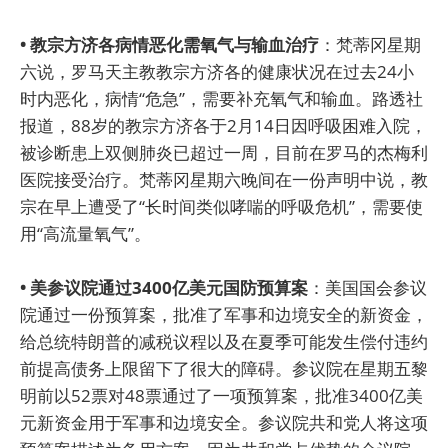
• 教宗方济各病情恶化需氧气与输血治疗
：梵蒂冈星期
六说，罗马天主教教宗方济各的健康状况在过去24小
时内恶化，病情“危急”，需要补充氧气和输血。路透社
报道，88岁的教宗方济各于2月14日因呼吸困难入院，
被诊断患上双侧肺炎已超过一周，目前在罗马的杰梅利
医院接受治疗。梵蒂冈星期六晚间在一份声明中说，教
宗在早上遭受了“长时间类似哮喘的呼吸危机”，需要使
用“高流量氧气”。
• 美参议院通过3400亿美元国防预算案
：美国国会参议
院通过一份预算案，批准了军事和边境安全的新资金，
给总统特朗普的减税议程以及在夏季可能发生偿付违约
前提高债务上限留下了很大的障碍。参议院在星期五黎
明前以52票对48票通过了一项预算案，批准3400亿美
元新资金用于军事和边境安全。参议院共和党人将这项