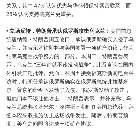
关系，其中 47% 认为优先与华盛顿保持紧密联系，而
28% 认为支持乌克兰更重要。
• 立场反转，特朗普承认俄罗斯攻击乌克兰：
美国前总
统唐纳德・特朗普周五改口，承认俄罗斯确实入侵了乌
克兰，并表示基辅即将与美国签署一项矿产协议，作为
结束乌克兰战争努力的一部分。本周二，特朗普曾表
示，乌克兰 “三年前就不该发动战争”，此番言论在国内
外引发广泛批评。然而，在周五接受福克斯新闻电台采
访时，特朗普承认俄罗斯确实在俄罗斯总统弗拉基米
尔・普京的命令下发动了入侵。“俄罗斯发动了攻击，
但他们本不该让他攻击。” 特朗普表示，并补充称，乌
克兰总统弗拉基米尔・泽连斯基和时任美国总统乔・拜
登本应采取措施防止这场战争发生。随后，特朗普预
测，美乌之间即将达成一项矿产协议。