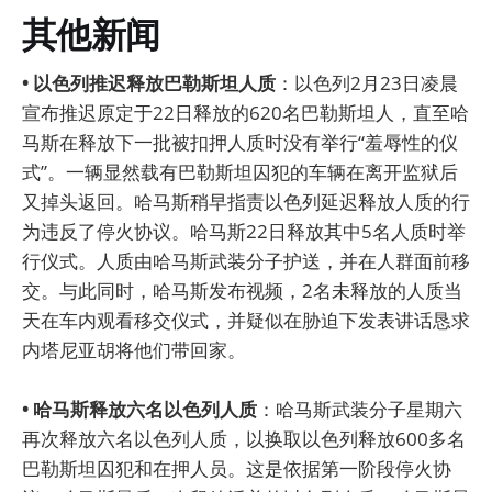
其他新闻
• 以色列推迟释放巴勒斯坦人质
：以色列2月23日凌晨
宣布推迟原定于22日释放的620名巴勒斯坦人，直至哈
马斯在释放下一批被扣押人质时没有举行“羞辱性的仪
式”。一辆显然载有巴勒斯坦囚犯的车辆在离开监狱后
又掉头返回。哈马斯稍早指责以色列延迟释放人质的行
为违反了停火协议。哈马斯22日释放其中5名人质时举
行仪式。人质由哈马斯武装分子护送，并在人群面前移
交。与此同时，哈马斯发布视频，2名未释放的人质当
天在车内观看移交仪式，并疑似在胁迫下发表讲话恳求
内塔尼亚胡将他们带回家。
• 哈马斯释放六名以色列人质
：哈马斯武装分子星期六
再次释放六名以色列人质，以换取以色列释放600多名
巴勒斯坦囚犯和在押人员。这是依据第一阶段停火协