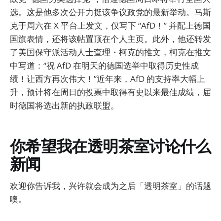
选。这是他多次公开力挺该争议政党的最新举动。马斯
克于周六在 X 平台上发文，仅写下 “AfD！” 并配上德国
国旗表情，还将该帖置顶在个人主页。此外，他还转发
了美国保守派活动人士查理・柯克的推文，柯克在推文
中写道：“祝 AfD 在明天的德国选举中取得历史性成
绩！让西方再次伟大！”近年来，AfD 的支持率大幅上
升，预计将在周日的投票中取得有史以来最佳成绩，届
时德国将选出新的执政联盟。
你希望我在透明茶室讨论什么
新闻
欢迎你告诉我，兴许就会成为之后「透明茶室」的话题
噢。