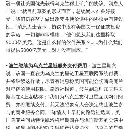
署一项让美国优先获得乌克兰稀土矿产的协议。消息人
士说：“就目前草案的形式而言，总统尚未准备好接
受，我们仍在努力做出改变并使洽谈中的协议更有建设
性。”消息人士表示，协议中没有美国关于保证或投资
的承诺，一切都非常模糊，“他们想从我们这里榨取
5000亿美元。这是什么样的伙伴关系？……为什么我们
得提供5000亿美元，对方没有回应。”
• 波兰继续为乌克兰星链服务支付费用
：波兰星期六
说，该国一直在为乌克兰的星链卫星互联网系统付费，
并将继续这样做，尽管有消息称美国可能会切断乌克兰
对星链的使用权限。路透社报道，波兰副总理加夫科夫
斯基在X上发帖称：“我们为乌克兰支付卫星互联网订阅
费，并将继续支付。我无法想象有人会决定终止波兰参
与的商业服务合同。”知情人士早前向路透社透露，美
国乌克兰问题特使凯洛格星期四在与泽连斯基的会谈中
说，如果两国不能就关键矿产达成协议，乌克兰的星链