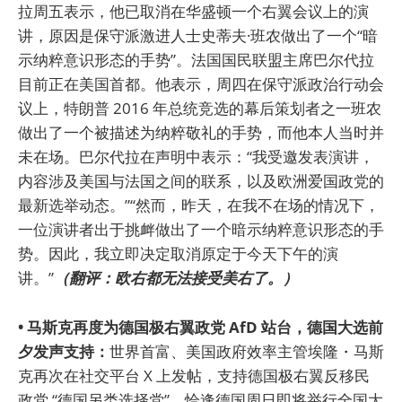
拉周五表示，他已取消在华盛顿一个右翼会议上的演
讲，原因是保守派激进人士史蒂夫·班农做出了一个“暗
示纳粹意识形态的手势”。法国国民联盟主席巴尔代拉
目前正在美国首都。他表示，周四在保守派政治行动会
议上，特朗普 2016 年总统竞选的幕后策划者之一班农
做出了一个被描述为纳粹敬礼的手势，而他本人当时并
未在场。巴尔代拉在声明中表示：“我受邀发表演讲，
内容涉及美国与法国之间的联系，以及欧洲爱国政党的
最新选举动态。”“然而，昨天，在我不在场的情况下，
一位演讲者出于挑衅做出了一个暗示纳粹意识形态的手
势。因此，我立即决定取消原定于今天下午的演
讲。”
（翻评：欧右都无法接受美右了。）
• 马斯克再度为德国极右翼政党 AfD 站台，德国大选前
夕发声支持：
世界首富、美国政府效率主管埃隆・马斯
克再次在社交平台 X 上发帖，支持德国极右翼反移民
政党 “德国另类选择党”，恰逢德国周日即将举行全国大