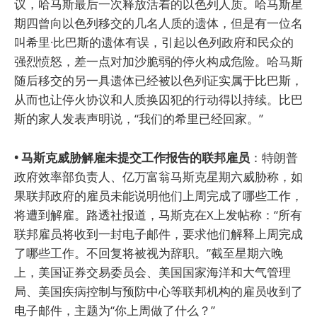
议，哈马斯最后一次释放活着的以色列人质。哈马斯星
期四曾向以色列移交的几名人质的遗体，但是有一位名
叫希里·比巴斯的遗体有误，引起以色列政府和民众的
强烈愤怒，差一点对加沙脆弱的停火构成危险。哈马斯
随后移交的另一具遗体已经被以色列证实属于比巴斯，
从而也让停火协议和人质换囚犯的行动得以持续。比巴
斯的家人发表声明说，“我们的希里已经回家。”
• 马斯克威胁解雇未提交工作报告的联邦雇员
：特朗普
政府效率部负责人、亿万富翁马斯克星期六威胁称，如
果联邦政府的雇员未能说明他们上周完成了哪些工作，
将遭到解雇。路透社报道，马斯克在X上发帖称：“所有
联邦雇员将收到一封电子邮件，要求他们解释上周完成
了哪些工作。不回复将被视为辞职。”截至星期六晚
上，美国证券交易委员会、美国国家海洋和大气管理
局、美国疾病控制与预防中心等联邦机构的雇员收到了
电子邮件，主题为“你上周做了什么？”