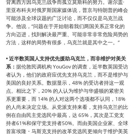
背离西方因乌克兰战争而孤立莫斯科的努力。谢尔盖·
里亚布科夫对俄罗斯国家媒体说，普京与特朗普的峰会
可能涉及全球议题的广泛讨论，而不仅仅是乌克兰战
争。他说，“问题在于开始朝着我们两国关系正常化的
方向迈进，找到解决最严重、可能非常非常危险局势的
方法，这样的局势有很多，乌克兰就是其中之一。”
• 近半数英国人支持优先援助乌克兰，而非维护对美关
系：
据伦敦民调机构 YouGov 的调查，近半数英国受访
者认为，他们的政府应优先支持乌克兰，而不是维护与
美国的良好关系。数据显示，48% 的受访者持这一观
点。相比之下，20% 的人认为维护与华盛顿的紧密关
系更重要，而 14% 的人对这两个选项都不认同，18%
的人尚未决定立场。从党派支持来看，支持乌克兰的比
例在自由民主党选民中最高，达 65%，其次是工党支
持者61%和保守党支持者50%。而由美国企业家、全球
首富埃隆・马斯克支持的改革党选民更倾向于维护美英