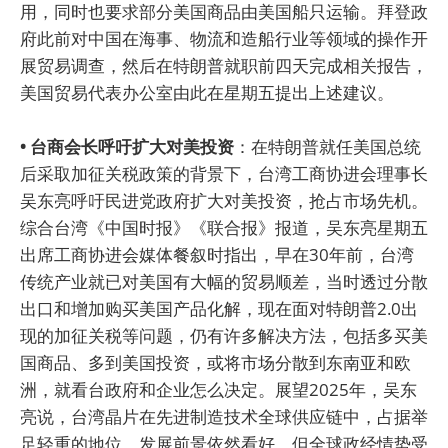
用，同时也要求部分美国商品由美国船只运输。拜登政
府此前对中国在海事、物流和造船行业等领域的操作开
展贸易调查，然后在特朗普就职前四天完成相关报告，
美国贸易代表办公室由此在星期五提出上述建议。
• 台商会长呼吁扩大对美投资
：在特朗普就任美国总统
后采取加征关税政策的背景下，台湾工商协进会理事长
吴东亮呼吁民进党政府扩大对美投资，抢占市场先机。
综合台湾《中国时报》《联合报》报道，吴东亮星期五
出席工商协进会媒体餐叙时指出，早在30年前，台湾
传统产业就已对美国有大幅的贸易顺差，当时透过分散
出口和增加购买美国产品化解，现在面对特朗普2.0出
现的加征关税等问题，仍有许多解决方法，包括多买美
国商品、多到美国投资，或将市场分散到东南亚和欧
洲，就看台政府和企业怎么决定。展望2025年，吴东
亮说，台湾晶片在先进制造技术全球供应链中，占据举
足轻重的地位，发展前景依然看好。但全球政经情势受