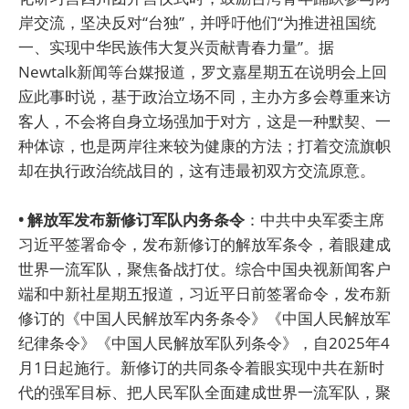
岸交流，坚决反对“台独”，并呼吁他们“为推进祖国统
一、实现中华民族伟大复兴贡献青春力量”。据
Newtalk新闻等台媒报道，罗文嘉星期五在说明会上回
应此事时说，基于政治立场不同，主办方多会尊重来访
客人，不会将自身立场强加于对方，这是一种默契、一
种体谅，也是两岸往来较为健康的方法；打着交流旗帜
却在执行政治统战目的，这有违最初双方交流原意。
• 解放军发布新修订军队内务条令
：中共中央军委主席
习近平签署命令，发布新修订的解放军条令，着眼建成
世界一流军队，聚焦备战打仗。综合中国央视新闻客户
端和中新社星期五报道，习近平日前签署命令，发布新
修订的《中国人民解放军内务条令》《中国人民解放军
纪律条令》《中国人民解放军队列条令》，自2025年4
月1日起施行。新修订的共同条令着眼实现中共在新时
代的强军目标、把人民军队全面建成世界一流军队，聚