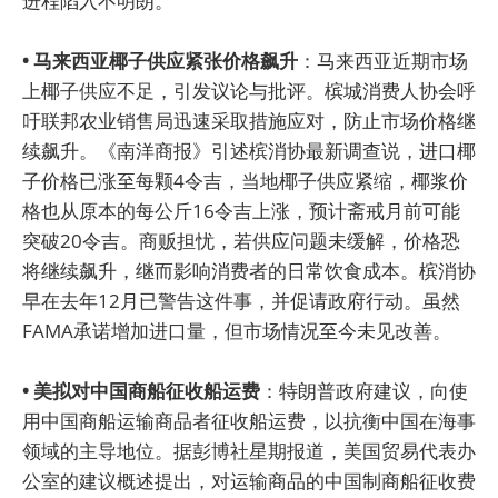
进程陷入不明朗。
• 马来西亚椰子供应紧张价格飙升
：马来西亚近期市场
上椰子供应不足，引发议论与批评。槟城消费人协会呼
吁联邦农业销售局迅速采取措施应对，防止市场价格继
续飙升。《南洋商报》引述槟消协最新调查说，进口椰
子价格已涨至每颗4令吉，当地椰子供应紧缩，椰浆价
格也从原本的每公斤16令吉上涨，预计斋戒月前可能
突破20令吉。商贩担忧，若供应问题未缓解，价格恐
将继续飙升，继而影响消费者的日常饮食成本。槟消协
早在去年12月已警告这件事，并促请政府行动。虽然
FAMA承诺增加进口量，但市场情况至今未见改善。
• 美拟对中国商船征收船运费
：特朗普政府建议，向使
用中国商船运输商品者征收船运费，以抗衡中国在海事
领域的主导地位。据彭博社星期报道，美国贸易代表办
公室的建议概述提出，对运输商品的中国制商船征收费