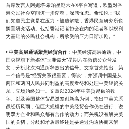
首席发言人阿妮塔·希珀星期六在X平台写道，欧盟对香
港公民社会空间进一步缩窄，深感忧虑。希珀说：“我
们知道民主党是在压力下被迫解散，香港民意研究所也
搁置研究活动。包括香港记者协会在内的记者和以权利
为基础的公民社会机构，所承受的压力日渐加剧。”
• 中美高层通话聚焦经贸合作
：中美经济高层通话，中
国央视旗下新媒体“玉渊谭天”星期六在微信公众号发
文，分析此次沟通所释放出的信号。文章首先指出，第
一个信号是“经贸关系很重要，得谈”，并强调中国是从
两国和两国人民共同利益的高度看待和处理中美经贸关
系，立场始终如一。文章以2024年中美贸易额的数
字、以及美国整体贸易逆差创新高为例，指出中美关系
虽经历风雨，但巨大规模的中美经贸合作仍在进行，说
明双方企业和民众都有合作的动力；而关税没有解决美
国的关切，分歧和矛盾最终还是要通过沟通协商来解