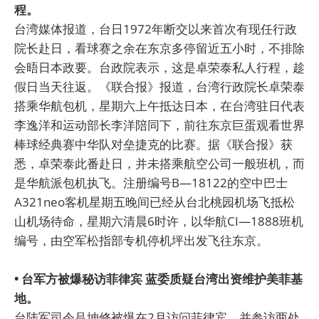
程。
台湾媒体报道，台日1972年断交以来首次有现任行政
院长赴日，看球赛之余在东京多停留近五小时，不排除
会晤日本政要。台政院表示，这是卓荣泰私人行程，趁
假日当天往返。《联合报》报道，台湾行政院长卓荣泰
搭乘华航包机，星期六上午抵达日本，在台湾驻日代表
李逸洋和运动部长李洋陪同下，前往东京巨蛋观看世界
棒球经典赛中华队对垒捷克的比赛。据《联合报》获
悉，卓荣泰此番赴日，并未搭乘航空公司一般班机，而
是华航派包机执飞。注册编号B—18122的空中巴士
A321neo客机星期五晚间已经从台北桃园机场飞抵松
山机场待命，星期六清晨6时许，以华航CI—1888班机
编号，由空军松指部专机停机坪出发飞往东京。
• 台军方被爆秘访菲律宾 蓝委质疑台湾出资维护美菲基
地。
台陆军司令吕坤修被爆在2月访问菲律宾，并参访两处