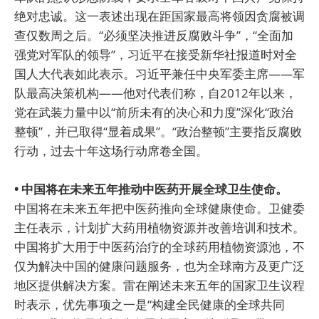
绝对忠诚。这一表述出现在距国家最高将领因贪腐被调
查仅数周之后。“必须坚决推进反腐败斗争”，“全面加
强党对军队的领导”，习近平在接受新华社报道时对全
国人大代表如此表示。习近平兼任中央军委主席——军
队最高决策机构——他对代表们称，自2012年以来，
党在武装力量中以“前所未有的决心和力度”深化“政治
整顿”，并已取得“显着成果”。“政治整顿”主要指反腐败
行动，过去十年这场行动席卷全国。
• 中国将在未来五年推动中医药开展全球卫生使命。
中国将在未来五年把中医药推向全球健康使命。卫健委
主任表示，计划扩大药用植物资源并改善培训和技术。
中国将扩大用于中医药治疗的全球药用植物资源池，不
仅为解决中国的健康问题服务，也为全球南方及更广泛
地区提供解决方案。雷在阐述未来五年的国家卫生议程
时表示，优先事项之一是“构建全民健康的全球共同