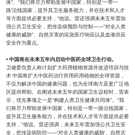
体”。“我们将尽力帮助发展中国家，特别是‘一带一
路’沿线国家，提升其卫生服务能力，并在技术和人才
等方面提供必要支持，”他说。雷还强调未来五年需加
强公共卫生安全，把传染病预防与控制——“对全人类
健康的威胁”、自然灾害的应急医疗响应以及血液供应
安全作为重点。
• 中国将在未来五年内启动中医药全球卫生行动。
卫健委负责人称计划扩大药用植物资源并改进培训与技
术 中国将扩大中医药治疗所用药用植物的全球资源，
不仅为解决中国的健康问题，也为全球南方及更广泛地
区提供帮助。在阐述未来五年的国家卫生议程时，雷表
示，优先事项之一是“构建人类卫生健康共同体”。“我
们将尽力帮助发展中国家，特别是一带一路沿线国家，
提升其卫生服务能力，并在技术和人才等方面提供必要
支持，”他说。雷还强调，未来五年需加强公共卫生安
全，把传染病防控——‘对全人类健康的威胁’、自然灾