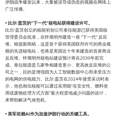
伊朗战争爆发以来，大量被误导或伪造的视频在网络上
广泛传播。
• 比尔·盖茨的“下一代”核电站获得建设许可。
比尔·盖茨创立的核能初创公司泰拉能源已获得美国核
管理委员会批准，在怀俄明州建造一座 “下一代” 反应
堆。根据新闻稿，这是首个获得美国联邦许可的商业规
模的先进核电站，也将是美国近十年来建造的首座商业
反应堆。怀俄明州核电站建设预计将在2030年前完
成。泰拉能源是几家争相建造更小、更高效反应堆的公
司之一，目的是增强因为人工智能数据中心而承受压力
的电网的供电能力。比尔·盖茨在2024年接受采访时表
示，他也相信核能可以通过采用能“在安全性、燃料使
用或废物处理方式方面”最大程度地减少问题的设计，
来帮助解决气候危机。
• 美军依赖AI作为加速伊朗行动的关键工具。