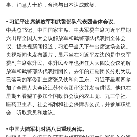
事。消息人士称，台湾与日本达成默契。
• 习近平出席解放军和武警部队代表团全体会议。
中共总书记、中国国家主席、中央军委主席习近平星期
六出席全国人大会议解放军和武警部队代表团全体会
议。据央视新闻报道，习近平当天下午出席这场会议。
央视新闻也发布照片，显示坐在习近平左边的是中央军
委副主席张升民。张升民今年也担任人大四次会议的解
放军和武警部队代表团团长。去年的正副团长分别为现
已落马的军委副主席张又侠和何卫东。习近平星期四参
加了全国人大会议江苏代表团审议并发表讲话。他也在
星期五看望了参加全国政协会议的农工党、九三学社、
医药卫生界、社会福利和社会保障界委员，并参加联组
会，听取意见和建议。
• 中国大陆军机时隔八日重现台海。