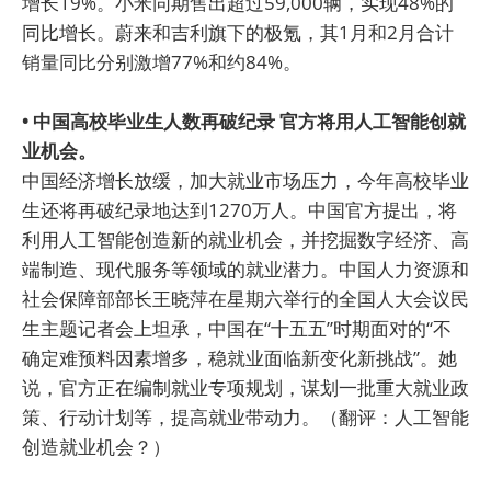
增长19%。小米同期售出超过59,000辆，实现48%的
同比增长。蔚来和吉利旗下的极氪，其1月和2月合计
销量同比分别激增77%和约84%。
• 中国高校毕业生人数再破纪录 官方将用人工智能创就
业机会。
中国经济增长放缓，加大就业市场压力，今年高校毕业
生还将再破纪录地达到1270万人。中国官方提出，将
利用人工智能创造新的就业机会，并挖掘数字经济、高
端制造、现代服务等领域的就业潜力。中国人力资源和
社会保障部部长王晓萍在星期六举行的全国人大会议民
生主题记者会上坦承，中国在“十五五”时期面对的“不
确定难预料因素增多，稳就业面临新变化新挑战”。她
说，官方正在编制就业专项规划，谋划一批重大就业政
策、行动计划等，提高就业带动力。（翻评：人工智能
创造就业机会？）