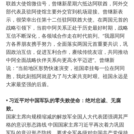
联酋大使馆微信号，曾继新星期六抵达阿联酋，阿外交
部代表及驻阿使馆主要外交官到机场迎接。曾继新表
示，很荣幸出任第十二任驻阿联酋大使。在两国元首的
战略引领下，当前中阿关系正处于历史最好时期，战略
互信不断深化，各领域合作走在时代前列。“我愿同阿
方各界朋友携手努力，全面落实两国元首重要共识，巩
固政治互信，促进互利合作，赓续传统友谊，共同推动
中阿全面战略伙伴关系向更高水平迈进”。曾继新
说：“当前地区形势快速演变，祖国牵挂每一位在阿同
胞，我此刻抵阿就是为了与大家共克时艰。祖国永远是
大家最坚强的后盾。
• 习近平对中国军队的零失败使命：绝对忠诚、无腐
败。
国家主席向规模缩减的解放军全国人大代表团强调其严
格的意识形态路线 中国国家主席习近平再次着力巩固
军队的意识形态防线，要求全军各级对中国共产党保持