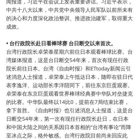
闻报道，习近平在会议上发表重要讲话。习近平表示，
中共十八大以来，中共党中央领导人民军队以前所未有
的决心和力度深化政治整训、推进政治建军，取得重大
成效。
• 台行政院长赴日看棒球赛 台日断交以来首次。
台湾行政院长卓荣泰星期六前往日本观看棒球比赛。台
湾媒体报道，这是台日断交54年来，首次有现任行政
院长前往日本。台湾《自由时报》和ETtoday新闻云引
述消息人士报道，卓荣泰上午抵达日本，随即在驻日代
表李逸洋、运动部长李洋陪同下，前往东京巨蛋观赛。
卓荣泰在东京巨蛋观看世界棒球经典赛中华队对垒捷克
的比赛。中华队最终以14比0，提前在7局结束比赛，
拿下首胜。《自由时报》也引述消息人士报道，这是台
日断交54年来，第一次有现任行政院长赴日，在日本
和中国大陆之间的关系因日本首相的“台湾有事论”而降
至冰点之际，格外敏感。台湾行政院目前尚未回应此