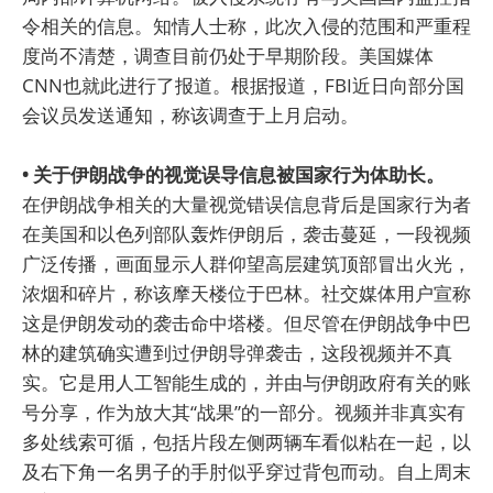
令相关的信息。知情人士称，此次入侵的范围和严重程
度尚不清楚，调查目前仍处于早期阶段。美国媒体
CNN也就此进行了报道。根据报道，FBI近日向部分国
会议员发送通知，称该调查于上月启动。
• 关于伊朗战争的视觉误导信息被国家行为体助长。
在伊朗战争相关的大量视觉错误信息背后是国家行为者
在美国和以色列部队轰炸伊朗后，袭击蔓延，一段视频
广泛传播，画面显示人群仰望高层建筑顶部冒出火光，
浓烟和碎片，称该摩天楼位于巴林。社交媒体用户宣称
这是伊朗发动的袭击命中塔楼。但尽管在伊朗战争中巴
林的建筑确实遭到过伊朗导弹袭击，这段视频并不真
实。它是用人工智能生成的，并由与伊朗政府有关的账
号分享，作为放大其“战果”的一部分。视频并非真实有
多处线索可循，包括片段左侧两辆车看似粘在一起，以
及右下角一名男子的手肘似乎穿过背包而动。自上周末