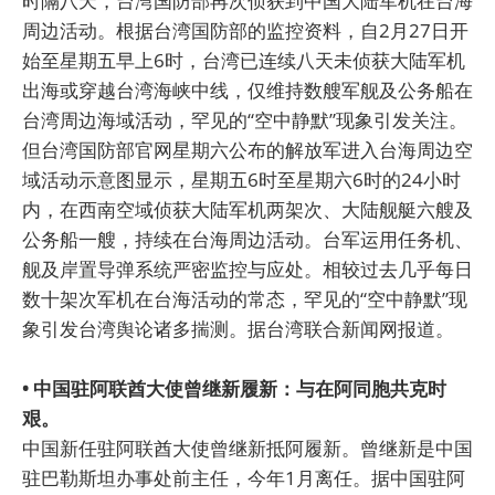
时隔八天，台湾国防部再次侦获到中国大陆军机在台海
周边活动。根据台湾国防部的监控资料，自2月27日开
始至星期五早上6时，台湾已连续八天未侦获大陆军机
出海或穿越台湾海峡中线，仅维持数艘军舰及公务船在
台湾周边海域活动，罕见的“空中静默”现象引发关注。
但台湾国防部官网星期六公布的解放军进入台海周边空
域活动示意图显示，星期五6时至星期六6时的24小时
内，在西南空域侦获大陆军机两架次、大陆舰艇六艘及
公务船一艘，持续在台海周边活动。台军运用任务机、
舰及岸置导弹系统严密监控与应处。相较过去几乎每日
数十架次军机在台海活动的常态，罕见的“空中静默”现
象引发台湾舆论诸多揣测。据台湾联合新闻网报道。
• 中国驻阿联酋大使曾继新履新：与在阿同胞共克时
艰。
中国新任驻阿联酋大使曾继新抵阿履新。曾继新是中国
驻巴勒斯坦办事处前主任，今年1月离任。据中国驻阿