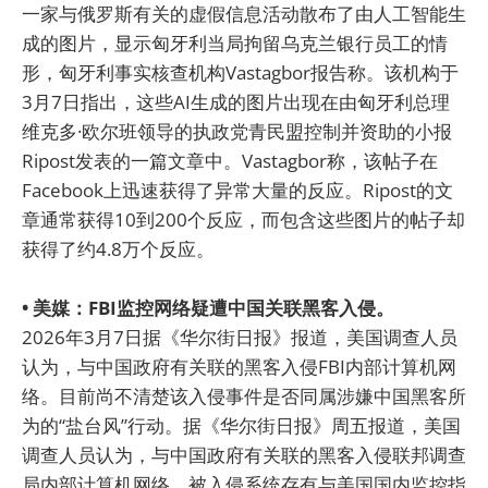
一家与俄罗斯有关的虚假信息活动散布了由人工智能生
成的图片，显示匈牙利当局拘留乌克兰银行员工的情
形，匈牙利事实核查机构Vastagbor报告称。该机构于
3月7日指出，这些AI生成的图片出现在由匈牙利总理
维克多·欧尔班领导的执政党青民盟控制并资助的小报
Ripost发表的一篇文章中。Vastagbor称，该帖子在
Facebook上迅速获得了异常大量的反应。Ripost的文
章通常获得10到200个反应，而包含这些图片的帖子却
获得了约4.8万个反应。
• 美媒：FBI监控网络疑遭中国关联黑客入侵。
2026年3月7日据《华尔街日报》报道，美国调查人员
认为，与中国政府有关联的黑客入侵FBI内部计算机网
络。目前尚不清楚该入侵事件是否同属涉嫌中国黑客所
为的“盐台风”行动。据《华尔街日报》周五报道，美国
调查人员认为，与中国政府有关联的黑客入侵联邦调查
局内部计算机网络。被入侵系统存有与美国国内监控指