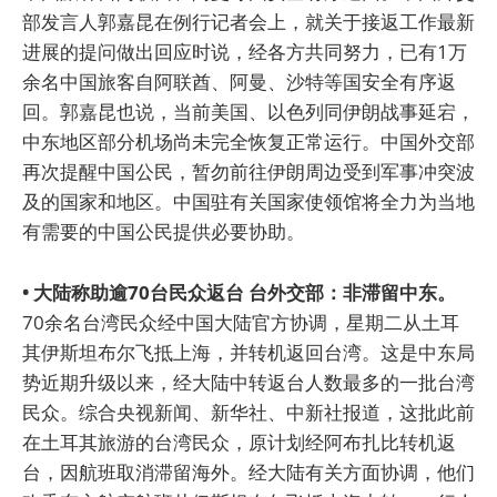
部发言人郭嘉昆在例行记者会上，就关于接返工作最新
进展的提问做出回应时说，经各方共同努力，已有1万
余名中国旅客自阿联酋、阿曼、沙特等国安全有序返
回。郭嘉昆也说，当前美国、以色列同伊朗战事延宕，
中东地区部分机场尚未完全恢复正常运行。中国外交部
再次提醒中国公民，暂勿前往伊朗周边受到军事冲突波
及的国家和地区。中国驻有关国家使领馆将全力为当地
有需要的中国公民提供必要协助。
• 大陆称助逾70台民众返台 台外交部：非滞留中东。
70余名台湾民众经中国大陆官方协调，星期二从土耳
其伊斯坦布尔飞抵上海，并转机返回台湾。这是中东局
势近期升级以来，经大陆中转返台人数最多的一批台湾
民众。综合央视新闻、新华社、中新社报道，这批此前
在土耳其旅游的台湾民众，原计划经阿布扎比转机返
台，因航班取消滞留海外。经大陆有关方面协调，他们