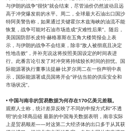
与伊朗的战争“很快”就会结束，尽管油价仍然波动且远
高于冲突爆发前的水平。周二，全球最大石油出口国沙
特阿美警告称，如果通过关键霍尔木兹海峡的油流不能
恢复，战争可能对石油市场造成“灾难性后果”。随后，
美国国防部长皮特·赫格塞斯在五角大楼简报会上表
示，与伊朗的战争不会结束，除非“敌人被彻底且决定
性地击败”，并补充说这将按照美国设定的时间表进
行。此番言论引发了对冲突将持续较长时间的担忧。国
际能源署执行董事法提赫·比罗尔周二在一份声明中表
示，国际能源署成员国将开会“评估当前的供应安全和
市场状况”。
• 中国与南非的贸易数据为何存在170亿美元差额。
观察人士称，统计差异反映了不同的申报方式和“不透
明”的全球商品链 最新的中国海关数据表明，南非实际
上是贸易顺差——对这第二大经济体的出口多于从其获