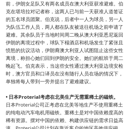
前，伊朗女足队又有两名成员在澳大利亚获准避难。伯
克在堪培拉对记者称，这两人已与前一天获准人道签证
的五名球员团聚。伯克说，后者中一人为球员，另一人
为队伍工作人员，两人都在队友被送往机场之前申请了
避难。其余队员于当地时间周二晚从澳大利亚悉尼返回
伊朗的离境过程中，球队下榻酒店和机场发生了紧张且
愤怒的抗议活动，伊朗裔澳大利亚人试图阻止这些女性
离境，称担心她们回到伊朗的安全。她们的航班于周二
晚起飞。伯克表示，当这些女性通过澳大利亚边境安检
时，澳方官员和口译员在没有随行人员在场的情况下，
单独将每人带到一旁并提出了避难建议。
• 日本Proterial考虑在北美生产无需重稀土的磁铁。
日本Proterial公司正考虑在北美等地生产不使用重稀土
的纯电动汽车电机用磁铁。重稀土是对中国依赖度高的
稀有资源。摆对中国的依赖、构建供应链的需求日益高
涨，Proterial公司计划在靠近客户的地区高效供应磁