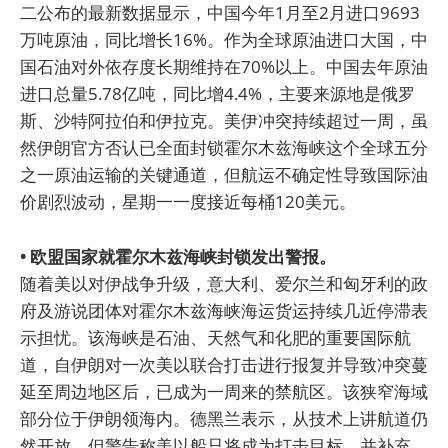
二公布的最新数据显示，中国今年1月至2月进口9693
万吨原油，同比增长16%。作为全球原油进口大国，中
国石油对外依存度长期维持在70%以上。中国去年原油
进口总量5.78亿吨，同比增4.4%，主要来源地是俄罗
斯、沙特阿拉伯和伊拉克。美伊冲突持续超过一周，虽
然伊朗官方否认已全面封锁霍尔木兹海峡这个全球五分
之一原油运输的关键通道，但航运不确定性导致国际油
价剧烈波动，星期一一度接近每桶120美元。
• 欧盟国家就霍尔木兹海峡封锁发出警报。
随着美以对伊战争升级，意大利、爱尔兰和匈牙利的政
府及游说团体对霍尔木兹海峡海运货运持续几近停滞表
示担忧。该海峡是石油、天然气和化肥的重要国际航
道，自伊朗对一次美以联合打击进行报复并导致冲突蔓
延至周边地区后，已成为一周来的禁航区。该狭窄海域
部分位于伊朗领海内。德黑兰表示，从技术上讲航道仍
然开放，但警告称美以船只将成为打击目标，并补充