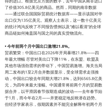
得的进口。根据北京方面的数字，去年中国从南非进口
了价值305.8亿美元的商品。然而，同期的南非数据
——通过联合国国际贸易统计数据库——显示该国对华
出口仅为135亿美元。观察人士表示，这一数十亿美元
的统计鸿沟反映了不同报告惯例以及“难以看清”的全球
商品链如何掩盖国与国之间的真实货物流向。
• 今年前两个月中国出口激增21.8%。
贸易繁荣：中国出口在2026年开局暴增21.8%——四
年最大增幅 尽管对美出口下降11%，在东盟、欧盟及
其他市场强劲需求的带动下，中国贸易激增。海关当局
周二发布的1至2月合并数据显示，受全球需求走强推
动，中国出口较去年同期大增21.8%，达到6565.8亿美
元，为四年来最大涨幅。中国通常将前两个月的贸易数
据合并，以平滑因春节假期造成的波动——去年春节始
于1月，而今年在2月——并更稳定地反映潜在趋势。
但经济学家表示，假期因素并不能完全解释年初两个月