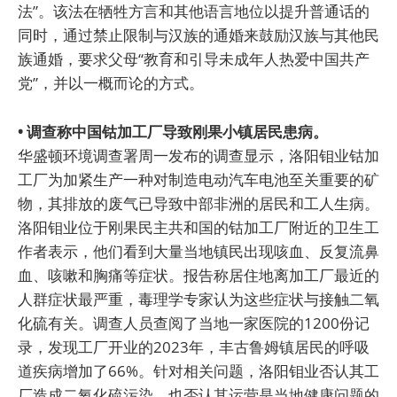
法”。该法在牺牲方言和其他语言地位以提升普通话的
同时，通过禁止限制与汉族的通婚来鼓励汉族与其他民
族通婚，要求父母“教育和引导未成年人热爱中国共产
党”，并以一概而论的方式。
• 调查称中国钴加工厂导致刚果小镇居民患病。
华盛顿环境调查署周一发布的调查显示，洛阳钼业钴加
工厂为加紧生产一种对制造电动汽车电池至关重要的矿
物，其排放的废气已导致中部非洲的居民和工人生病。
洛阳钼业位于刚果民主共和国的钴加工厂附近的卫生工
作者表示，他们看到大量当地镇民出现咳血、反复流鼻
血、咳嗽和胸痛等症状。报告称居住地离加工厂最近的
人群症状最严重，毒理学专家认为这些症状与接触二氧
化硫有关。调查人员查阅了当地一家医院的1200份记
录，发现工厂开业的2023年，丰古鲁姆镇居民的呼吸
道疾病增加了66%。针对相关问题，洛阳钼业否认其工
厂造成二氧化硫污染，也否认其运营是当地健康问题的