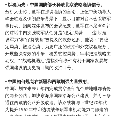
• 以稳为先：中国国防部长释放北京战略谨慎信号。
分析人士称，董军在强调谨慎的言论，正值中美领导人
峰会临近及伊朗战争背景下，显示目前对台不会采取军
事行动。据向媒体发布的会议纪要，董军在不足400字
的讲话中四次强调军队任务是“稳定”局势——这比“建
设军力”和“保持战备”被提及的次数还多。他说：“要稳
定局势、塑造态势，为更广泛的政治和外交议程服务，
开展坚决有效的斗争，稳妥管控局势，牢牢把握战略主
动权。” “战略机遇期”是指外部条件有利于国家发展与
强国建设的历史窗口期的政治口号。
• 中国如何规划在新疆和西藏增强力量投射。
中国计划在未来五年内完成贯穿全部九个陆地毗邻省份
的两条公路，加快东海岸国家沿海公路建设，并将三条
通往西藏的公路升级改造。该路线将与上世纪70年代
为提升1962年中印边境战争后军事机动能力而修建的