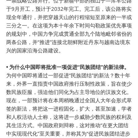
一条战略公路并行。位于新疆中部的独山子—库车公路
于9月开工，预计于2032年完工。完工后，该公路将实
现全年通行，并把穿越天山的行程缩短至原来的一半或
三分之一。在这项为本十年余下时间勾勒政策优先事项
的规划中，中国力争完成贯通全部九个陆地毗邻省份的
两条公路，并“推进”连接北朝鲜附近丹东与越南边境东
兴的国家沿海公路建设。
• 为什么中国即将批准一项促进“民族团结”的新法律。
为何中国即将通过一部促进“民族团结”的新法？数十年
来，外界一直指责中国政府推行压制性政策，旨在使少
数民族臣服，强迫他们同化为占主导地位的汉族文化。
现在，一部预计将在本周稍晚通过全国人大年会形式草
签的新法，将把这一进程固化，扩大，甚至加速，学者
和人权活动人士称，这将进一步威胁少数民族的权利及
其生活方式。中国政府则辩称，这对推动“在更大团结
中实现现代化”至关重要，并称其为“促进民族团结进步