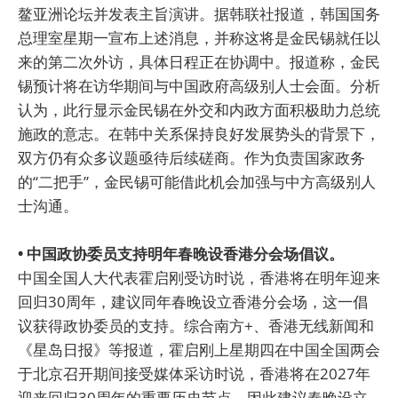
鳌亚洲论坛并发表主旨演讲。据韩联社报道，韩国国务
总理室星期一宣布上述消息，并称这将是金民锡就任以
来的第二次外访，具体日程正在协调中。报道称，金民
锡预计将在访华期间与中国政府高级别人士会面。分析
认为，此行显示金民锡在外交和内政方面积极助力总统
施政的意志。在韩中关系保持良好发展势头的背景下，
双方仍有众多议题亟待后续磋商。作为负责国家政务
的“二把手”，金民锡可能借此机会加强与中方高级别人
士沟通。
• 中国政协委员支持明年春晚设香港分会场倡议。
中国全国人大代表霍启刚受访时说，香港将在明年迎来
回归30周年，建议同年春晚设立香港分会场，这一倡
议获得政协委员的支持。综合南方+、香港无线新闻和
《星岛日报》等报道，霍启刚上星期四在中国全国两会
于北京召开期间接受媒体采访时说，香港将在2027年
迎来回归30周年的重要历史节点，因此建议春晚设立