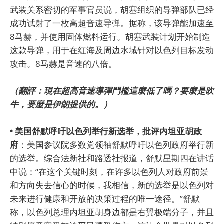
武装关系密切的军事官员说，胡塞组织的导弹部队已经
成功试射了一枚高超音速导弹。据称，该导弹能加速至
8马赫，并使用固体燃料运行。胡塞武装计划开始制造
这款导弹，用于在红海及周边水域针对以色列目标发动
攻击。8马赫是音速的八倍。
（翻評：現在超高音速導彈門檻這麼低了嗎？要麼是吹
牛，要麼是伊朗提供的。）
• 美国舒默呼吁以色列举行新选举，批评内坦亚胡政
府
：美国参议院多数党领袖舒默呼吁以色列政府举行新
的选举。综合法新社和路透社报道，舒默星期四在讲话
中说：“在这个关键时刻，在许多以色列人对政府前景
和方向失去信心的时候，我相信，新的选举是以色列对
未来进行健康和开放的决策过程的唯一途径。”舒默
称，以色列总理内坦亚胡身边都是右翼极端分子，并且