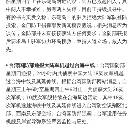
船星期四早上在东碇岛附近沉没，陆方已救起四人，其
中两人不幸罹难，另有两人失踪，目前正持续搜寻中。
有脸书专页发文称，东碇岛上的驻兵拒绝大陆军队登陆
搜索。金门防卫指挥部发新闻稿反驳说，相关消息应为
误传，金防部并未直接接获陆方任何要求，金防部获报
后要求岛上驻军协力环岛搜救，秉持人道立场，救人为
先。
• 台湾国防部通报大陆军机越过台海中线
：台湾国防部
星期四通报，24小时内共侦察中国大陆18架次军机越
过台海中线及其延伸线。根据台湾国防部网站消息，自
星期三上午6时至星期四上午6时止，共侦获大陆26架
次军机，10艘次军舰持续在台海周边活动，其中18架
次军机逾越海峡中线及其延伸线进入台湾防空识别区北
部、西南及东部空域。台湾国防部强调，台军运用任务
机舰及岸置导弹系统严密监控与应处。