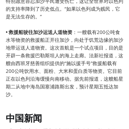
特别愿意容忍加沙平民遭受伤亡，这让全世界对以色列
的支持率降到了历史低点。“如果以色列成为贱民，它
是无法生存的。”
• 救援船驶往加沙运送人道物资
：一艘载有200公吨食
水等物资的救援船正开往加沙，向处于饥荒边缘的加沙
地带运送人道物资。这次首航是一个试点项目，目的是
开辟一条救援巴勒斯坦人的海上走廊。法新社报道，这
艘由西班牙慈善组织提供的“施以援手号”救援船载有
200公吨饮用水、面粉、大米和蛋白质等物资。它目前
正在以色列沿海缓慢向南移动。据先前报道，这艘船星
期二从地中海岛国塞浦路斯出发，预计星期五抵达加
沙。
中国新闻