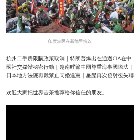
印度农民在新德里抗议
杭州二手房限購政策取消 | 特朗普爆出在通過CIA在中
國社交媒體秘密行動 | 越南呼籲中國尊重海事國際法 |
日本地方法院再裁禁止同婚違憲 | 星艦再次發射後失聯
欢迎大家把世界苦茶推荐给你信任的朋友。