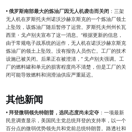
• 俄罗斯南部最大的炼油厂因无人机袭击而关闭
：三架
无人机在罗斯托夫州诺沃沙赫京斯克的一个炼油厂领土
上坠毁，该炼油厂随后暂停了运营。罗斯托夫州州长瓦
西里・戈卢别夫宣布了这一消息。“根据更新的信息，
由于常规电子战系统的运作，无人机在诺沃沙赫京斯克
炼油厂的领土上坠毁。没有报告人员伤亡。工厂的技术
设施已被关闭。后果正在被澄清，” 戈卢别夫强调。工
厂的燃料罐和单元的损害程度尚不清楚，但是工厂的关
闭可能导致燃料和润滑油供应严重延迟。
其他新闻
• 拜登微弱领先特朗普，选民态度尚未定夺
：一项最新
民意调查显示，美国民主党总统拜登的支持率，以一个
百分点的微弱优势领先共和党前总统特朗普。路透社和