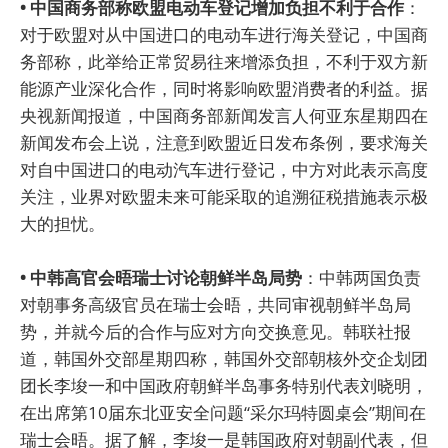
• 中国商务部称欧盟电动车登记增加负担不利于合作
：
对于欧盟对从中国进口的电动车进行海关登记，中国商
务部称，此举给正常贸易往来增添负担，不利于双方新
能源产业深化合作，同时将影响欧盟消费者的利益。据
央视新闻报道，中国商务部新闻发言人何亚东星期四在
新闻发布会上说，注意到欧盟近日发布条例，要求海关
对自中国进口的电动汽车进行登记，中方对此表示高度
关注，业界对欧盟未来可能采取的追溯征税措施表示极
大的担忧。
• 中韩高官会晤瑞士讨论朝鲜半岛局势
：中韩两国负责
对朝事务高级官员在瑞士会晤，共同审视朝鲜半岛局
势，并就今后的合作与应对方向交换意见。韩联社报
道，韩国外交部星期四称，韩国外交部朝核外交企划团
团长李埈一和中国政府朝鲜半岛事务特别代表刘晓明，
在出席第10届东北亚安全问题“采尔玛特圆桌会”期间在
瑞士会晤。据了解，李埈一是韩国政府对朝副代表，但