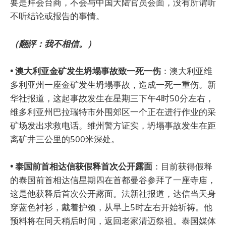
要是拜会台商，不会与中国大陆官员会面，没有所谓听
不听结论或报告的事情。
（翻評：我不相信。）
• 澳大利亚金矿发生坍塌事故致一死一伤
：澳大利亚维
多利亚州一座金矿发生坍塌事故，造成一死一重伤。新
华社报道，这起事故发生在星期三下午4时50分左右，
维多利亚州巴拉瑞特市外围郊区一个正在进行作业的采
矿场发出求救电话。维州警方证实，坍塌事故发生在距
离矿井三公里的500米深处。
• 泰国前首相达信获假释首次公开露面
：目前获得假释
的泰国前首相达信星期四在首都曼谷参拜了一座寺庙，
这是他获释后首次公开露面。法新社报道，达信当天身
穿蓝色衬衫，戴着护颈，从早上5时左右开始祈祷。他
预料将在同天稍后时间，返回老家清迈祭祖。泰国媒体