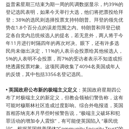
益普索星期三结束为期一周的民调数据显示，约39%的
登记选民表明，如果今天举行大选，他们将把票投给拜
登；38%的选民则选择投票支持特朗普。拜登的领先优
势在1.8个百分点的误差范围之内。特朗普和拜登已锁
定各自党内总统候选人的提名，若无意外，两人将于今
年11月进行时隔四年的再次对决。眼下，还有许多选
民尚未做出决定，11%的人表示会投票给其他候选人，
5%的人表明不会投票，而7%的受访者表示不知道或拒
绝透露投票对象。这项民调收集了4094名美国成年人
的反馈，其中包括3356名登记选民。
• 英国政府公布新的极端主义定义
：英国政府星期四公
布了对极端主义的新定义，但教会领袖们警告称，这有
可能对穆斯林社区造成过度影响。综合外电报道，英国
首相苏纳克本月早些时候警告说，“极端主义破坏和犯
罪活动的增加令人震惊”，有可能使英国陷入 “暴民统
治”。根据英国慈善团体“Community Security Trust”的