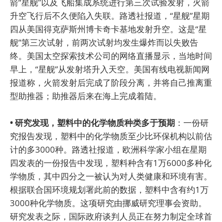
箭“星舰”以及飞船集成系统进行第三次试验发射，火箭
升空飞行后不久便陷入失联。路透社报道，“星舰”星期
四从美国得克萨斯州博卡奇卡基地发射升空。这是“星
舰”第三次试射，前两次试射均发生爆炸而以失败告
终。美国太空探索技术公司的网络直播显示，当地时间
早上，“星舰”从发射塔升入天空。美国有线电视新闻网
报道称，火箭发射后完成了阶段分离，并将自己推离重
型助推器；助推器后来在海上完成着陆。
• 研究发现，塑料中的化学物质种类多于预期
：一份研
究报告发现，塑料中的化学物质至少比环保机构以前估
计的多3000种。路透社报道，欧洲科学家小组在星期
四发表的一份报告中发现，塑料种含有1万6000多种化
学物质，其中四分之一被认为对人类健康和环境有害。
根据联合国环境规划署此前的数据，塑料中含有约1万
3000种化学物质。这项研究由挪威研究理事会资助。
研究发表之际，国际政府谈判人员正在努力制定全球首