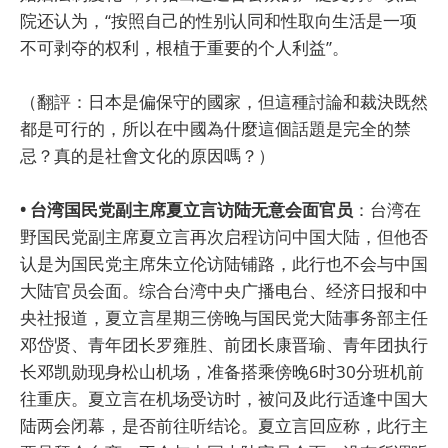
院还认为，“按照自己的性别认同和性取向生活是一项
不可剥夺的权利，根植于重要的个人利益”。
（翻評：日本是偏保守的國家，但這種討論和裁決既然
都是可行的，所以在中國為什麼這個話題是完全的禁
忌？真的是社會文化的原因嗎？）
• 台湾国民党副主席夏立言访陆无意会面官员
：台湾在
野国民党副主席夏立言再次启程访问中国大陆，但他否
认是为国民党主席朱立伦访陆铺路，此行也不会与中国
大陆官员会面。综合台湾中央广播电台、经济日报和中
央社报道，夏立言星期三傍晚与国民党大陆事务部主任
邓岱贤、青年团长罗雍胜、前团长康晋瑜、青年团执行
长邓凯勋现身松山机场，准备搭乘傍晚6时30分班机前
往重庆。夏立言在机场受访时，被问及此行适逢中国大
陆两会闭幕，是否前往听结论。夏立言回应称，此行主