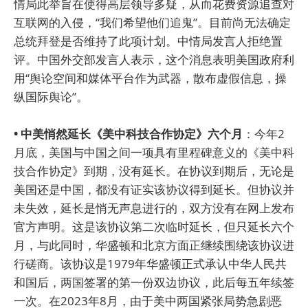
情局此举旨在使得高层领导多疑，从而花费资源追查对
互联网的入侵，“我们希望他们追鬼”。目前尚无法确定
总统拜登是否维持了此项计划。中情局发言人拒绝置
评。中国外交部发言人表示，这个消息表明美国政府利
用“舆论空间和媒体平台作为武器，散布虚假信息，操
纵国际舆论”。
• 中美悄然延长《美中科技合作协定》六个月
：今年2
月底，美国与中国之间一项具有里程碑意义的《美中科
技合作协定》到期，没有延长。在协议到期后，无论是
美国还是中国，都没有证实该协议得到延长。但协议并
未失效，延长是悄无声息进行的，双方没有在网上发布
官方声明。这是该协议第二次临时延长，但只延长六个
月，与此同时，华盛顿和北京方面正继续围绕该协议进
行磋商。该协议是1979年华盛顿正式承认中华人民共
和国后，两国签署的第一份双边协议，此后每五年续签
一次。在2023年8月，由于美中两国紧张局势急剧恶