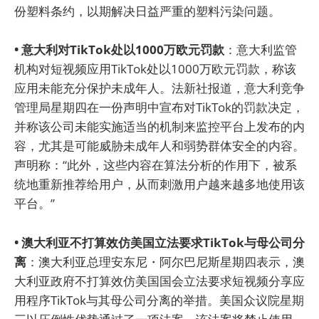
份塑料条约，以期解决日益严重的塑料污染问题。
• 意大利对TikTok处以1000万欧元罚款
：意大利监管
机构对短视频应用TikTok处以1000万欧元罚款，称该
应用未能充分保护未成年人。法新社报道，意大利竞争
管理局星期四在一份声明中宣布对TikTok的罚款决定，
并称该公司未能实施适当的机制来监控平台上发布的内
容，尤其是可能威胁未成年人和弱势群体安全的内容。
声明称：“此外，这些内容在算法分析的作用下，被系
统地重新推荐给用户，从而刺激用户越来越多地使用该
平台。”
• 澳大利亚不打算效仿美国立法要求TikTok与母公司分
离
：澳大利亚总理安东尼・阿尔巴尼斯星期四表示，澳
大利亚政府不打算效仿美国国会立法要求短视频分享应
用程序TikTok与其母公司分离的举措。美国众议院星期