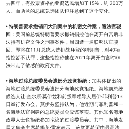
去四年，有投票资格的亚裔选民增加了15%，约 200万
人。而两党的总统竞选团队也注意到了这个变化。
• 特朗普要求撤销四大刑案中的机密文件案，遭法官驳
回
：美国前总统特朗普要求撤销指控他在离开白宫后非
法持有机密文件之刑事案件，周四遭一名联邦法官驳
回。即将在11月总统大选挑战拜登的特朗普，对40项
指控皆不认罪，这些指控称他在2021年离开白宫时非
法带走了敏感的政府文件。
• 海地过渡总统委员会遭部分政党拒绝
：加共体提出的
海地过渡总统委员会遭部分海地政党拒绝。海地前总统
候选人让·查尔斯·莫伊兹和前叛军领导人居伊·菲利普13
日举行发布会。莫伊兹坚持认为，他近期与菲利普和一
名海地法官创建的总统委员会应该落实。其他知名海地
政界人士也拒绝参加拟议的过渡委员会。其中，海地发
展大集会主席希姆莱·雷布表示，该党更希望由最高法