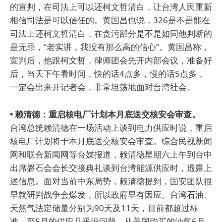
的宣判，在司法上可以还柯文哲清白，让台湾人民重新
相信司法是可以信任的。黄国昌也说，326是不是能在
司法上还柯文哲清白，在贪污部分是不是如同他判断的
是无罪，“老实讲，我没有那么高的信心”。黄国昌称，
宣判后，他跟柯文哲，律师团会先开内部会议，准备好
后，当天下午看时间，快的话4点多，慢的话5点多，
一定会出来开记者会，非常坦荡地面对台湾社会。
• 赖清德：重启核电厂计划本月底送交核安会审查。
台湾总统赖清德在一场活动上谈到电力供应时说，重启
核电厂计划将于本月底送交核安会审查。综合民视新闻
网和联合新闻网等台媒报道，赖清德星期六上午到台中
出席磐石会会长交接典礼谈到台湾能源供应时，透露上
述信息。面对当前中东局势，赖清德提到，国安团队很
早就研判战争会爆发，所以政府早有因应。台湾石油、
天然气法定储量分别为90天及11天，目前都超过标
准，至5月的供应几乎没问题，从美国购买的油气6月