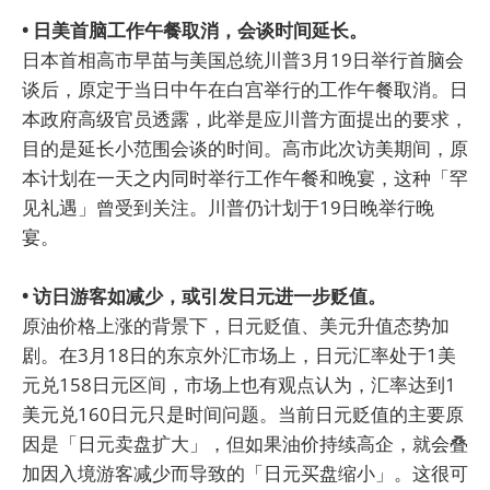
• 日美首脑工作午餐取消，会谈时间延长。
日本首相高市早苗与美国总统川普3月19日举行首脑会
谈后，原定于当日中午在白宫举行的工作午餐取消。日
本政府高级官员透露，此举是应川普方面提出的要求，
目的是延长小范围会谈的时间。高市此次访美期间，原
本计划在一天之内同时举行工作午餐和晚宴，这种「罕
见礼遇」曾受到关注。川普仍计划于19日晚举行晚
宴。
• 访日游客如减少，或引发日元进一步贬值。
原油价格上涨的背景下，日元贬值、美元升值态势加
剧。在3月18日的东京外汇市场上，日元汇率处于1美
元兑158日元区间，市场上也有观点认为，汇率达到1
美元兑160日元只是时间问题。当前日元贬值的主要原
因是「日元卖盘扩大」，但如果油价持续高企，就会叠
加因入境游客减少而导致的「日元买盘缩小」。这很可