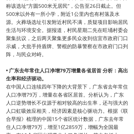
称该选址“方圆500米无居民”，公告至26日截止。但
500米以外有一所小学，附近1公里内也有村落及水
源。火葬场选址引发附近村民不满，质疑项目影响居民
生活与环境安全。据报道，村民星期二先在旺埇村委会
聚集抗议，之后两天聚集更多民众改到信宜市政府门口
示威，大批手持盾牌、警棍的防暴警察在市政府门口列
阵，与民众对峙。
• 广东去年常住人口净增79万增量各省居首 分析：高出
生率和经济驱动。
在中国人口连续四年下降的大背景下，广东省去年常住
人口净增79万，增量在各省区居首。分析认为，广东
人口逆势增长不仅源于相对较高的出生率，还与强大的
人口虹吸效应相关，经济因素是核心驱动力。根据《联
合早报》梳理的中国15个省区统计数据，广东去年常
住人口净增79万，增至1亿2859万，增幅为全国最