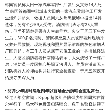
韩国官员称大田一家汽车零部件厂发生火灾致14人死
亡 韩国首都圈中部城市大田的一家汽车零部件工厂发
生爆炸并起火，救援人员周六从焦黑废墟中搜出14具
遗体，另有至少59人受伤。消防部门表示有25人重
伤，但尚不清楚是否有人生命垂危。火灾于周五下午发
生后，500多名消防、警察和应急人员被部署到现场扑
火并开展救援。现场视频和照片显示浓厚的灰色浓烟从
厂区升起，有工作人员从属于安俊工业的一栋楼跳楼逃
生。大德区消防署署长南德祐表示，大火烧毁了一栋厂
房，消防员一度因担心坍塌无法进入。官员在派遣无人
消防机器人冷却结构并进行安全检查后，于周五深夜开
始搜寻失踪人员。
• 防弹少年团时隔近四年以首场全员演唱会重返舞台。
经过四年空窗期，K-pop 超级组合防弹少年团周六在首
尔举行了一场大型免费回归演唱会。数千名警察封锁了