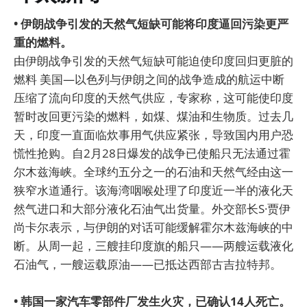
• 伊朗战争引发的天然气短缺可能将印度逼回污染更严
重的燃料。
由伊朗战争引发的天然气短缺可能迫使印度回归更脏的
燃料 美国—以色列与伊朗之间的战争造成的航运中断
压缩了流向印度的天然气供应，专家称，这可能使印度
暂时改回更污染的燃料，如煤、煤油和生物质。过去几
天，印度一直面临炊事用气供应紧张，导致国内用户恐
慌性抢购。自2月28日爆发的战争已使船只无法通过霍
尔木兹海峡。全球约五分之一的石油和天然气经由这一
狭窄水道通行。该海湾咽喉处理了印度近一半的液化天
然气进口和大部分液化石油气出货量。外交部长S·贾伊
尚卡尔表示，与伊朗的对话可能缓解霍尔木兹海峡的中
断。从周一起，三艘挂印度旗的船只——两艘运载液化
石油气，一艘运载原油——已抵达西部古吉拉特邦。
• 韩国一家汽车零部件厂发生火灾，已确认14人死亡。