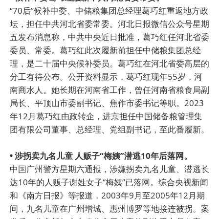
“70后”候补中委、中储粮集团总经理葛巧红重返地方政
坛，担任中共河北省委常委。河北日报微信公众号星期
五发布消息称，中共中央近日批准，葛巧红任河北省委
委员、常委。葛巧红此次履新前担任中储粮集团总经
理，是二十届中央候补委员。葛巧红在河北省委高层的
分工有待公布。公开资料显示，葛巧红现年55岁，河
南商水人。她长期在河南省工作，曾任河南省粮食局副
局长、平顶山市委副书记、焦作市委书记等职。2023
年12月葛巧红由政转企，进京担任中国储备粮管理集
团有限公司董事、总经理、党组副书记，至此番履新。
• 涉拐卖九名儿童 人贩子“梅姨”潜逃10年后落网。
中国广州警方星期六通报，涉嫌拐卖九名儿童、潜逃长
达10年的人贩子谢姓女子“梅姨”已落网。综合央视新闻
和《南方日报》等报道，2003年9月至2005年12月期
间，九名儿童在广州增城、惠州博罗等地接连被拐。案