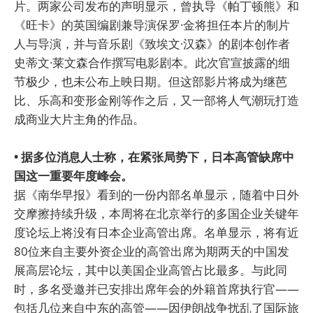
片。两家公司发布的声明显示，曾执导《帕丁顿熊》和
《旺卡》的英国编剧兼导演保罗·金将担任本片的制片
人与导演，并与音乐剧《致埃文·汉森》的剧本创作者
史蒂文·莱文森合作撰写电影剧本。此次官宣披露的细
节极少，也未公布上映日期。但这部影片将成为继芭
比、乐高和变形金刚等作之后，又一部将人气潮玩打造
成商业大片主角的作品。
• 据多位消息人士称，在紧张局势下，日本高管缺席中
国这一重要年度峰会。
据《南华早报》看到的一份内部名单显示，随着中日外
交摩擦持续升级，本周将在北京举行的多国企业关键年
度论坛上将没有日本企业高管出席。名单显示，将有近
80位来自主要外资企业的高管出席为期两天的中国发
展高层论坛，其中以美国企业高管占比最多。与此同
时，多名受邀并已安排出席年会的外籍首席执行官——
包括几位来自中东的高管——因伊朗战争扰乱了国际旅