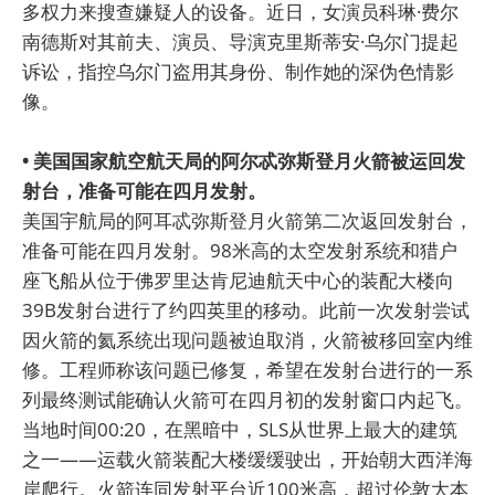
多权力来搜查嫌疑人的设备。近日，女演员科琳·费尔
南德斯对其前夫、演员、导演克里斯蒂安·乌尔门提起
诉讼，指控乌尔门盗用其身份、制作她的深伪色情影
像。
• 美国国家航空航天局的阿尔忒弥斯登月火箭被运回发
射台，准备可能在四月发射。
美国宇航局的阿耳忒弥斯登月火箭第二次返回发射台，
准备可能在四月发射。98米高的太空发射系统和猎户
座飞船从位于佛罗里达肯尼迪航天中心的装配大楼向
39B发射台进行了约四英里的移动。此前一次发射尝试
因火箭的氦系统出现问题被迫取消，火箭被移回室内维
修。工程师称该问题已修复，希望在发射台进行的一系
列最终测试能确认火箭可在四月初的发射窗口内起飞。
当地时间00:20，在黑暗中，SLS从世界上最大的建筑
之一——运载火箭装配大楼缓缓驶出，开始朝大西洋海
岸爬行。火箭连同发射平台近100米高，超过伦敦大本