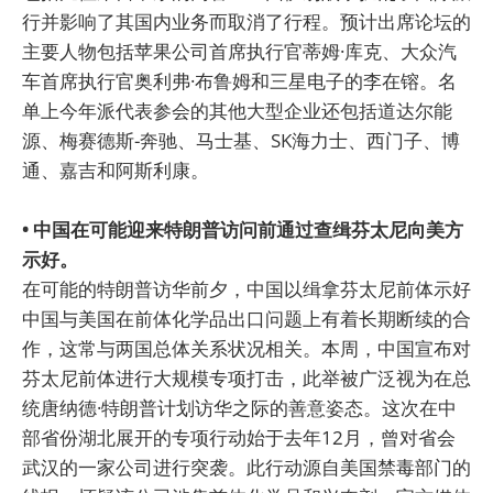
行并影响了其国内业务而取消了行程。预计出席论坛的
主要人物包括苹果公司首席执行官蒂姆·库克、大众汽
车首席执行官奥利弗·布鲁姆和三星电子的李在镕。名
单上今年派代表参会的其他大型企业还包括道达尔能
源、梅赛德斯-奔驰、马士基、SK海力士、西门子、博
通、嘉吉和阿斯利康。
• 中国在可能迎来特朗普访问前通过查缉芬太尼向美方
示好。
在可能的特朗普访华前夕，中国以缉拿芬太尼前体示好
中国与美国在前体化学品出口问题上有着长期断续的合
作，这常与两国总体关系状况相关。本周，中国宣布对
芬太尼前体进行大规模专项打击，此举被广泛视为在总
统唐纳德·特朗普计划访华之际的善意姿态。这次在中
部省份湖北展开的专项行动始于去年12月，曾对省会
武汉的一家公司进行突袭。此行动源自美国禁毒部门的