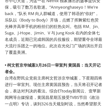
市中心大道，为这一在 Netflix 独家播出的盛事提供安
保，吸引了数万名歌迷。“Annyeonghaseyo！We’re
back，”队长 RM 向人群喊道，使用了韩语的“你好”，
乐队以《Body to Body》开场，点燃了挥舞紫红色荧
光棒并高举手机的粉丝们的狂热尖叫。包括 RM、Jin、
Suga、J-Hope、Jimin、V 与 Jung Kook 在内的全体七
名成员，近期已完成韩国的兵役服役，期望重夺全球最
大流行乐团之一的地位。此次在光化门广场的演出开启
了覆盖美洲。
• 柯文哲京华城案3月26日一审宣判 黄国昌：当天开记
者会。
台湾在野民众党前主席柯文哲涉京华城案，下星期四将
进行一审宣判。现任主席黄国昌预告，当天将召开记者
会，表达对判决的看法。综合ETtoday新闻云、壹苹新
闻网等台媒报道，黄国昌星期五接受TVBS节目《政治
一点明》专访，谈到326当天规划时说，当然希望那天