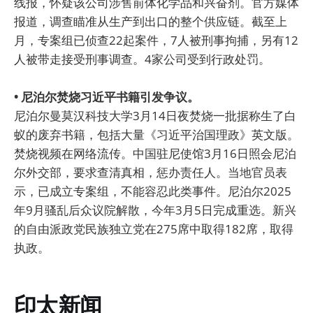
线报，怀疑该公司涉售前体化学品和兴奋剂。官方媒体
报道，调查瞄准从生产到出口的整个供应链。截至上
月，专案组已侦查22起案件，7人被刑事拘捕，另有12
人被带走接受刑事调查。4家公司受到行政处罚。
• 尼泊尔焚烧习近平书籍引发争议。
尼泊尔曼莫汉科技大学3月14日夜焚烧一批据称生了白
蚁的废弃书籍，包括大量《习近平治国理政》英文版。
焚烧视频在网络流传。中国驻尼使馆3月16日照会尼泊
尔外交部，要求查清真相，惩办责任人。当地官员表
示，已成立专案组，不能容忍此类事件。尼泊尔2025
年9月骚乱后众议院解散，今年3月5日完成重选。新兴
的自由派政党民族独立党在275席中取得182席，取得
执政。
印太新闻