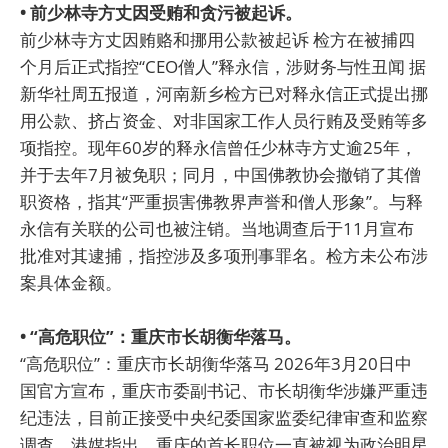
• 前少林寺方丈因受贿和贪污被起诉。
前少林寺方丈因贿赂和挪用公款被起诉 检方在被捕四
个月后正式指控“CEO僧人”释永信，涉财务与性丑闻 据
新华社周五报道，河南新乡检方已对释永信正式提出挪
用公款、挤占资金、对非国家工作人员行贿及受贿等多
项指控。现年60岁的释永信曾任少林寺方丈逾25年，
并于去年7月被免职；同月，中国佛教协会撤销了其僧
职资格，指其“严重损害佛教界声誉和僧人形象”。与释
永信有关联的公司也被注销。当地调查后于11月宣布
批准对其逮捕，指控涉及多项刑事罪名。检方未公布涉
案具体金额。
• “高危职位”：重庆市长胡衡华落马。
“高危职位”：重庆市长胡衡华落马 2026年3月20日中
国官方宣布，重庆市委副书记、市长胡衡华涉嫌严重违
纪违法，目前正接受中央纪委国家监委纪律审查和监察
调查。港媒指出，重庆的首长职位一直被视为政治明星