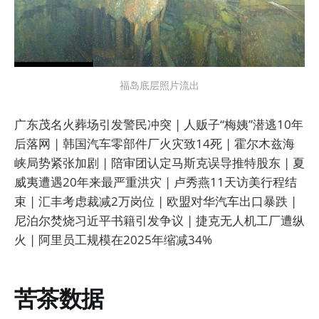
福岛底层照片流出
广东茂名火葬场引发警民冲突 | 人贩子“梅姨”潜逃10年
后落网 | 韩国汽车零部件厂火灾致14死 | 霍尔木兹海
峡局势紧张加剧 | 陪审团认定马斯克误导推特股东 | 夏
威夷遭遇20年来最严重洪灾 | 卢秀燕11天访美行程结
束 | 汇丰考虑裁减2万岗位 | 欧盟对华汽车出口暴跌 |
尼泊尔焚烧习近平书籍引发争议 | 捷克无人机工厂遭纵
火 | 阿里员工规模在2025年缩减34%
苦茶数据