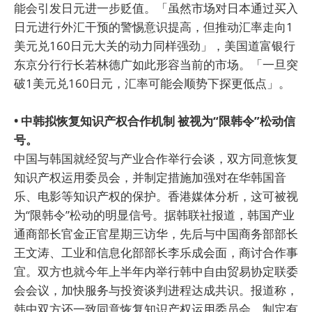
能会引发日元进一步贬值。「虽然市场对日本通过买入
日元进行外汇干预的警惕意识提高，但推动汇率走向1
美元兑160日元大关的动力同样强劲」，美国道富银行
东京分行行长若林德广如此形容当前的市场。「一旦突
破1美元兑160日元，汇率可能会顺势下探更低点」。
• 中韩拟恢复知识产权合作机制 被视为“限韩令”松动信
号。
中国与韩国就经贸与产业合作举行会谈，双方同意恢复
知识产权运用委员会，并制定措施加强对在华韩国音
乐、电影等知识产权的保护。香港媒体分析，这可被视
为“限韩令”松动的明显信号。据韩联社报道，韩国产业
通商部长官金正官星期三访华，先后与中国商务部部长
王文涛、工业和信息化部部长李乐成会面，商讨合作事
宜。双方也就今年上半年内举行韩中自由贸易协定联委
会会议，加快服务与投资谈判进程达成共识。报道称，
韩中双方还一致同意恢复知识产权运用委员会，制定有