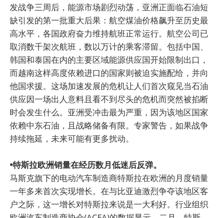
发战争三周后，能源市场剧烈动荡，亚洲正面临石油短
缺引发的第一批重大后果：航空煤油价格飙升至历史最
高水平，各国政府奋力维持航班正常运行。航空公司已
取消数千架次航班，数以万计的乘客滞留。包括中国、
韩国和泰国在内的主要区域能源供应国开始限制出口，
而越南这样高度依赖进口的国家则被迫实施配给，并向
他国求援。这场加速发展的危机让人们首次窥见当石油
供应因一场出人意料且看不到尽头的危机而突然被掐断
时会发生什么。亚洲受冲击最为严重，因为该地区国家
依赖中东石油，且战略储备有限。专家警告，如果战争
持续拖延，未来可能有更多扰动。
•特斯拉欧洲销量在经历数月低迷后反弹。
马斯克旗下的电动汽车制造商特斯拉在欧洲的月度销量
一年多来首次实现增长。在与比亚迪激烈争夺该地区客
户之际，这一增长对特斯拉来说是一大利好。行业组织
欧洲汽车制造商协会(ACEA)的数据显示，二月，特斯