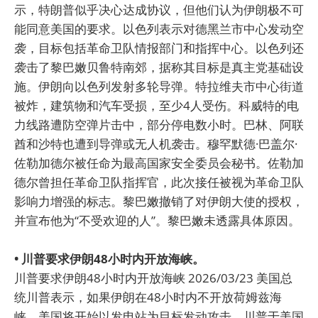
示，特朗普似乎决心达成协议，但他们认为伊朗极不可
能同意美国的要求。以色列表示对德黑兰市中心发动空
袭，目标包括革命卫队情报部门和指挥中心。以色列还
袭击了黎巴嫩贝鲁特南郊，据称其目标是真主党基础设
施。伊朗向以色列发射多轮导弹。特拉维夫市中心街道
被炸，建筑物和汽车受损，至少4人受伤。科威特的电
力线路遭防空弹片击中，部分停电数小时。巴林、阿联
酋和沙特也遭到导弹或无人机袭击。穆罕默德·巴盖尔·
佐勒加德尔被任命为最高国家安全委员会秘书。佐勒加
德尔曾担任革命卫队指挥官，此次接任被视为革命卫队
影响力增强的标志。黎巴嫩撤销了对伊朗大使的授权，
并宣布他为“不受欢迎的人”。黎巴嫩未透露具体原因。
• 川普要求伊朗48小时内开放海峡。
川普要求伊朗48小时内开放海峡 2026/03/23 美国总
统川普表示，如果伊朗在48小时内不开放荷姆兹海
峡，美国将开始以发电站为目标发动攻击。川普于美国