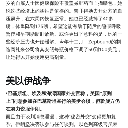
岁的自雇人士因健康保险不覆盖减肥药而自掏腰包，她
说这些经济上的牺牲是值得的。曾吓得她去开处方的血
压飙升，在六周内恢复正常。她也已经减掉了40多
磅，体重降到175磅，希望这能有助于随后的睡眠呼吸
暂停和早期脂肪肝诊断。或许更出乎意料的是，她的一
些经济压力也开始缓解。今年十二月，Zepbound的制
造商礼来公司将其安瓿每瓶价格下调了50到100美元，
让她得以开始使用更高剂量。
美以伊战争
•巴基斯坦、埃及和海湾国家外交官称，美国“原则
上”同意参加在巴基斯坦举行的美伊会谈，但斡旋方仍
在努力说服伊朗。
而且由于谈判消息泄漏，这种“秘密外交”变得更加复
杂。伊朗坚决否认参与任何谈判。以色列高级官员表