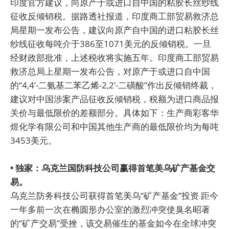
印度官方建议，向原产于或进口自中国的粘胶长丝纱线
征收反倾销税。据路透社报道，印度商工部贸易救济总
局星期一发布公告，建议向原产自中国的进口粘胶长丝
纱线征收每吨介于386至1071美元的反倾销税。一旦
经财政部批准，上述税收将实施五年。印度商工部贸易
救济总局上星期一发布公告，对原产于或进口自中国
的“4,4’-二氨基二苯乙烯-2,2’-二磺酸”作出反倾销终裁，
建议对中国涉案产品征收反倾销税，税额为进口商品报
关价与最低限价的差额部分。具体如下：生产商彩客华
煜化学有限公司和中国其他生产商的最低限价均为每吨
3453美元。
• 独家：乌克兰国防科技公司赢得首笔美乌矿产基金交
易。
乌克兰防务科技公司获得首笔美乌“矿产基金”投资 距今
一年多前一次在椭圆形办公室的激烈冲突使臭名昭著
的“矿产交易”受挫，该交易催生的基金如今在全球冲突