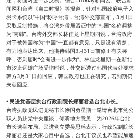
注，将面对进一步反制。综合ETtoday新闻云、联合新
闻网和台湾《自由时报》等报道，针对韩国政府电子入
境卡系统以“中国”称呼台湾，台湾外交部宣布，3月1日
采取反制措施，将台湾外侨居留证中的“韩国”名称调整
为“南韩”。台湾外交部长林佳龙上星期四说，台湾政府
对于被韩国称为“中国”一直都有意见，只是没有清楚、
有力地表达出来。他期待韩国3月31日前修正有关称
呼，否则届时“会有进一步作为”。林佳龙星期一在新北
市汐止远雄广场受访时说，外交部透过韩国代表处要求
韩方3月31日前回应，韩国政府也正在研究，若到期仍
未获回应。
• 民进党基层拱台行政副院长郑丽君选台北市长。
台湾执政党民进党秘书长徐国勇星期一邀请台北市党公
职人员赴党中央座谈，倾听地方意见，为2026年台北
市长选举布局。民进党立委吴思瑶表示，行政院副院长
郑丽君还是大家心目中首选，台北市议员也希望能加速