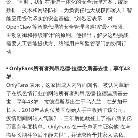
说。“同时，我们在推进一体化的安全治理方案，统筹
数据、技术和网络防护，为负责任地大规模部署人工智
能应用提供坚实的安全基础。”刘烈宏表示，对
OpenClaw 等智能代理的安全管理将遵循“最小权限、
主动防御和持续审计”的原则。他指出，解决这些挑战
需要人工智能提供方、终端用户和监管部门的协同行
动。
• OnlyFans所有者列昂尼德·拉德文斯基去世，享年43
岁。
OnlyFans 表示，这家因成人内容而闻名、被认为革新
了在线色情行业的网站所有者列昂尼德·拉德温斯基去
世，享年43岁。拉德温斯基出生于乌克兰，在芝加哥
长大，2018年从两位英国创始人手中收购了该公司。
疫情期间网站人气飙升，三年后他就登上了福布斯的亿
万富翁年度榜单。OnlyFans 在一份声明中证实他“在与
癌症长期斗争后平静去世”，并请求给予其家人隐私。