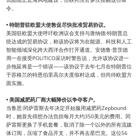
令。
• 特朗普驻欧盟大使敦促尽快批准贸易协议。
美国驻欧盟大使呼吁欧洲议会支持与唐纳德·特朗普总
统达成的贸易协议，称该协议将为在能源、科技和人工
智能领域深化跨大西洋合作打开通道。安德鲁·普茨德
周一在接受POLITICO采访时警告说，允许该协议进一
步拖延将是一个错误——该协议于去年七月在特朗普位
于苏格兰的特恩伯里高尔夫度假村达成，但尚待欧盟方
面实施。
• 美国减肥药厂商大幅降价以争夺客户。
当鲁思·冈萨雷斯去年决定开始服用减肥药Zepbound
时，她首先得想办法负担每月大约350美元的费用。冈
萨雷斯更换了手机套餐，取消了除一个以外的所有流媒
体订阅，压缩了食品开支，并不再去星巴克。这位56