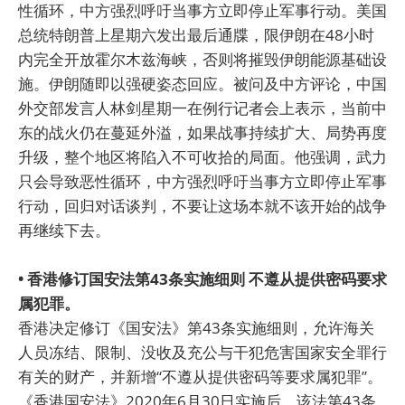
性循环，中方强烈呼吁当事方立即停止军事行动。美国
总统特朗普上星期六发出最后通牒，限伊朗在48小时
内完全开放霍尔木兹海峡，否则将摧毁伊朗能源基础设
施。伊朗随即以强硬姿态回应。被问及中方评论，中国
外交部发言人林剑星期一在例行记者会上表示，当前中
东的战火仍在蔓延外溢，如果战事持续扩大、局势再度
升级，整个地区将陷入不可收拾的局面。他强调，武力
只会导致恶性循环，中方强烈呼吁当事方立即停止军事
行动，回归对话谈判，不要让这场本就不该开始的战争
再继续下去。
• 香港修订国安法第43条实施细则 不遵从提供密码要求
属犯罪。
香港决定修订《国安法》第43条实施细则，允许海关
人员冻结、限制、没收及充公与干犯危害国家安全罪行
有关的财产，并新增“不遵从提供密码等要求属犯罪”。
《香港国安法》2020年6月30日实施后，该法第43条