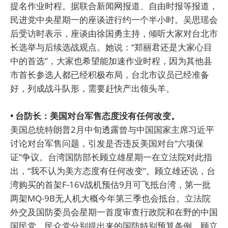
提名作业时程。据联合新闻网报道、自由时报等报道，
民进党中央星期一的座谈进行约一个半小时。吴思瑶会
后受访时表示，座谈由徐国勇主持，倾听大家对台北市
长选举与后续选战观点。她说：“郑丽君还是大家心目
中的首选”，大家也希望能加速作业时程，因为其他县
市首长参选人都已经积极布局，台北市议员已经准备
好，列成战斗队形，需要赶快产出领头羊。
• 台防长：美国对台军售态度没有任何改变。
美国总统特朗普2月中旬透露曾与中国国家主席习近平
讨论对台军售问题，引发是否违反美国对台“六项保
证”争议。台湾国防部长顾立雄星期一在立法院对此指
出，“我不认为美方态度有任何改变”。顾立雄还说，台
湾购买的首架F-16V战机预估9月可飞抵台湾，第一批
两架MQ-9B无人机大概今年第三季也会抵台。立法院
外交及国防委员会星期一首度审查行政院和在野的中国
国民党、民众党分别提出来的国防特别预算条例，顾立