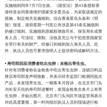
实施细则同年7月7日生效。《国安法》第43条授权香
港特首会同香港维护国家安全委员会，为采取该规定的
措施，制定相关实施细则。综合香港星岛头条和《明
报》报道，港府星期一刊宪公布涉及第43条实施细则
的修订细则。实施细则原赋权律政司长、保安局长或警
务人员，可冻结、限制、没收及充公与干犯危害国家安
全罪行有关的财产。经修订的细则加入海关人员。此
外，执法人员也可要求指明人士提供密码或解码方法。
• 寿司郎回应消费者吃出虫卵：未检出寄生虫。
针对有消费者称在金枪鱼中吃出寄生虫卵，连锁日料品
牌店寿司郎发声明致歉，并表示经市监部门检测同批次
产品，未发现寄生虫。一顾客本月投诉，在北京市门头
沟长安天街的寿司郎进餐时，发现金枪鱼生鱼片上有寄
生虫卵，并贴出图片。北京市门头沟区市场监管局表示
对此高度重视，第一时间组织执法人员到现场进行检