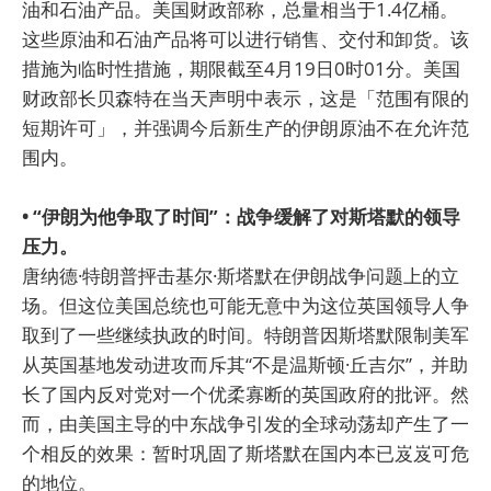
油和石油产品。美国财政部称，总量相当于1.4亿桶。
这些原油和石油产品将可以进行销售、交付和卸货。该
措施为临时性措施，期限截至4月19日0时01分。美国
财政部长贝森特在当天声明中表示，这是「范围有限的
短期许可」，并强调今后新生产的伊朗原油不在允许范
围内。
• “伊朗为他争取了时间”：战争缓解了对斯塔默的领导
压力。
唐纳德·特朗普抨击基尔·斯塔默在伊朗战争问题上的立
场。但这位美国总统也可能无意中为这位英国领导人争
取到了一些继续执政的时间。特朗普因斯塔默限制美军
从英国基地发动进攻而斥其“不是温斯顿·丘吉尔”，并助
长了国内反对党对一个优柔寡断的英国政府的批评。然
而，由美国主导的中东战争引发的全球动荡却产生了一
个相反的效果：暂时巩固了斯塔默在国内本已岌岌可危
的地位。