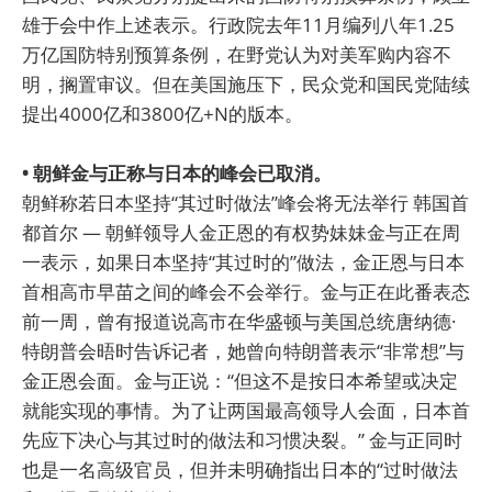
雄于会中作上述表示。行政院去年11月编列八年1.25
万亿国防特别预算条例，在野党认为对美军购内容不
明，搁置审议。但在美国施压下，民众党和国民党陆续
提出4000亿和3800亿+N的版本。
• 朝鲜金与正称与日本的峰会已取消。
朝鲜称若日本坚持“其过时做法”峰会将无法举行 韩国首
都首尔 — 朝鲜领导人金正恩的有权势妹妹金与正在周
一表示，如果日本坚持“其过时的”做法，金正恩与日本
首相高市早苗之间的峰会不会举行。金与正在此番表态
前一周，曾有报道说高市在华盛顿与美国总统唐纳德·
特朗普会晤时告诉记者，她曾向特朗普表示“非常想”与
金正恩会面。金与正说：“但这不是按日本希望或决定
就能实现的事情。为了让两国最高领导人会面，日本首
先应下决心与其过时的做法和习惯决裂。” 金与正同时
也是一名高级官员，但并未明确指出日本的“过时做法