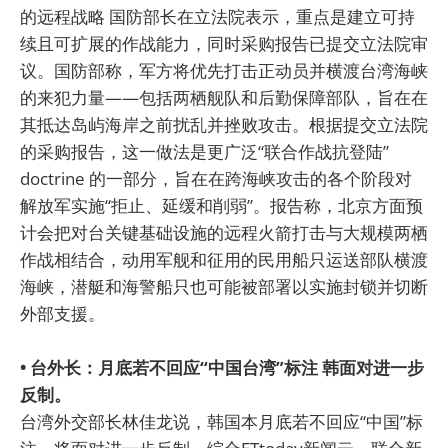
的远程战略 国防部长在立法院表示，重点是建立可持
续且可扩展的作战能力，同时采购报告已提交立法院审
议。国防部称，军方将优先打击正动员并横渡台湾海峡
的来犯力量——包括两栖舰队和后勤保障部队，旨在在
其抵达岛屿海岸之前扰乱并挫败攻击。根据提交立法院
的采购报告，这一做法是更广泛“联合作战抗登陆”
doctrine 的一部分，旨在在跨海峡攻击的各个阶段对
解放军实施“拒止、延缓和削弱”。报告称，北京方面预
计会把对台关键基础设施的远程火箭打击与大规模两栖
作战相结合，动用军舰和征用的民用船只运送部队横渡
海峡，潜艇和海警船只也可能被部署以实施封锁并切断
外部支援。
• 台外长：月底若不回应“中国台湾”标注 韩面对进一步
反制。
台湾外交部长林佳龙说，韩国本月底若不回应“中国”标