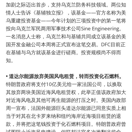
加剧之际迈出首步，支持乌克兰防务科技领域。两位知
情人士告诉《基辅独立报》，该基金——官方名称为美
乌重建投资基金——今年计划的三项投资中的第一笔将
投向乌克兰军民两用军事技术公司Sine Engineering。
一名消息人士称，乌克兰和与基辅共同成立该基金的美
国开发金融公司本周将正式宣布这笔交易。DFC目前正
在基辅与乌方就该基金进行磋商。投资规模尚不得而
知。
• 道达尔能源放弃美国风电租赁，转而投资化石燃料。
特朗普政府将支付10亿美元给一家法国公司，以换取
其放弃两块美国近海风电租赁权，此举正值该政府加大
对近海风电及其他可再生能源的打压之时。美国内政部
周一宣布，法国外能源巨头道达尔能源已同意实质上相
当于对其在北卡罗来纳和纽约海岸近海项目租赁的退
款，并将把这笔钱投资于化石燃料项目。特朗普政府曾
试图阻止近海风电建设，但联邦法官多次推翻这些命