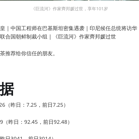
《巨流河》作家齊邦媛过世，享年101岁
 | 中国工程师在巴基斯坦密集遇袭 | 印尼候任总统将访华 
决联合国朝鲜制裁小组 | 《巨流河》作家齊邦媛过世
茶推荐给你信任的朋友。
据
6（昨日：7.25，前日7.25）
9（昨日：92.45，前日92.48）
日3041，前日3014）