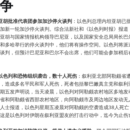
争
坦亚胡批准代表团参加加沙停火谈判
：以色列总理内坦亚胡已
加新一轮加沙停火谈判。综合法新社和《以色列时报》报道
亚胡与国家情报机构领导巴尼亚，以及国家安全总局局长巴
和多哈举行的停火谈判中，他们将有操作空间。以色列将派
谈判，但预计巴尼亚和巴尔不会出席，他们可能会参加稍后
遭以色列和恐怖组织袭击，数十人死伤
：叙利亚北部阿勒颇省
，造成多名平民和军人死伤，死者包括黎巴嫩真主党和叙利
期五发声明说，当天凌晨，以色列对阿勒颇农村地区多地发
省和阿勒颇省西部农村地区，向阿勒颇市及周边地区发动无
人士报道，以色列星期五凌晨对阿勒颇的空袭造成38人死亡
这是以色列对伊朗在叙利亚盟友的打击行动中，迄今为止伤