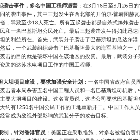
五起袭击事件，多名中国工程师遇害
：在3月16日至3月26日
同的袭击事件，其中三起发生在西北部的开伯尔-普赫图赫
省，导致至少18人死亡。所有五起袭击都是自杀式爆炸袭击
民和一名巴基斯坦公民死亡。最后三起袭击发生得如此迅速
坦的利益所在。首先，武装分子袭击了巴基斯坦的瓜达尔港
然后，一个武装组织袭击了巴基斯坦最大的海军基地之一，
袭击的目的就是破坏中国在该地区的投资。最后，武装分子
资助的达苏水电项目工作的中国工程师。
斯坦大坝项目建设，要求加强安全计划
：一名中国省政府官员
袭击者本周杀害五名中国工程人员和一名巴基斯坦司机后，
主要大坝项目的建设。这名官员说，这些公司要求巴基斯坦
大约有1250名中国公民工作的工地重新开工。中国工作人
经常成为敌视外部影响的武装分子的攻击目标。
证限制，针对香港官员
：美国正在采取措施，对多名被指负责