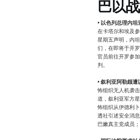
巴以战
• 以色列总理内
在卡塔尔和埃及参
星期五声明，内坦
们，在即将于开罗
官员前往开罗参加
判。
• 叙利亚阿勒颇
怖组织无人机袭击
道，叙利亚军方星
怖组织从伊德利卜
透社引述安全消息
巴嫩真主党成员；