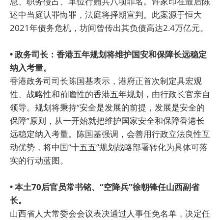
息、职务侵占、单位行贿共八项罪名。许家印在最后陈
述中当庭认罪悔罪，法庭将择期宣判。此案源于恒大
2021年债务危机，坊间曾传出其负债高达2.4万亿元。
• 政务司长：香港五年规划将维护国安和保障长远稳定
纳入考量。
香港政务司司长陈国基表示，港府正首次制定具宏观
性、战略性和前瞻性的香港五年规划，由行政长官亲自
领导。规划将秉持“安全是发展的前提，发展是安全的
保障”原则，从一开始就把维护国家安全和保障香港长
远稳定纳入考量。陈国基强调，会善用行政立法良性互
动优势，将中国“十五五”规划战略部署转化为具体可落
实的行动蓝图。
• 本土70后官员常书铭、“空降兵”徐朝锋任山西副省
长。
山西省人大常委会会议表决通过人事任免名单，决定任