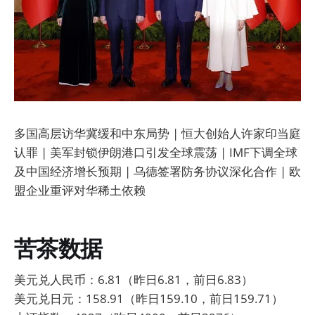
多国高层访华冀缓和中东局势 | 恒大创始人许家印当庭
认罪 | 美军封锁伊朗港口引发全球震荡 | IMF下调全球
及中国经济增长预期 | 乌德签署防务协议深化合作 | 欧
盟企业重评对华稀土依赖
苦茶数据
美元兑人民币：6.81（昨日6.81，前日6.83）
美元兑日元：158.91（昨日159.10，前日159.71）