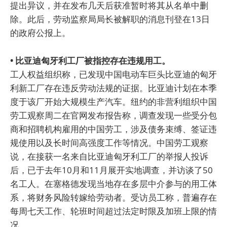
提出异议，并在发布几天后获准暂时将其从名单中删
除。此后，劳动监察局局长被解职的消息刊登在13日
的政府公报上。
• 比亚迪匈牙利工厂被指控存在违规用工。
工人权益组织称，已发现中国电动车巨头比亚迪的匈牙
利新工厂存在违反劳动法规的证据。比亚迪计划在本季
度于该厂开始大规模生产汽车。纽约的非营利组织中国
劳工观察周二在官网发布报告称，调查发现一些受分包
商和招聘机构雇用的中国劳工，涉及债务束缚、签证违
规使用以及长时间高强度工作等情况。中国劳工观察
说，在接获一名来自比亚迪匈牙利工厂的举报人投诉
后，已于去年10月和11月展开实地调查，并访谈了50
名工人。在塞格德发现当地存在多层中介参与的用工体
系，将财务风险转嫁给劳动者。受访员工称，普遍存在
每周七天工作、轮班时间超过法定时限及加班上限的情
况。