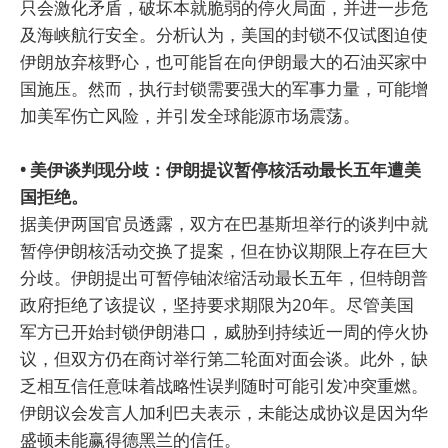
只会激化矛盾，破坏本就脆弱的停火局面，并进一步危
及海峡航行安全。分析认为，美国的封锁不仅试图迫使
伊朗放弃核野心，也可能旨在向伊朗最大的石油买家中
国施压。然而，执行封锁需要强大的军事力量，可能增
加美军伤亡风险，并引发全球能源市场震荡。
• 美伊谈判现分歧：伊朗提议暂停核活动最长五年遭美
国拒绝。
据美伊两国官员透露，双方在巴基斯坦举行的谈判中就
暂停伊朗核活动交换了提案，但在协议期限上存在巨大
分歧。伊朗提出可暂停铀浓缩活动最长五年，但特朗普
政府拒绝了该提议，坚持要求期限为20年。尽管美国
军方已开始封锁伊朗港口，威胁到持续近一周的停火协
议，但双方仍在商讨举行第二轮面对面会谈。此外，缺
乏相互信任意味着战略性误判随时可能引发冲突重燃。
伊朗议会发言人加利巴夫表示，未能达成协议是因为华
盛顿未能赢得德黑兰的信任。