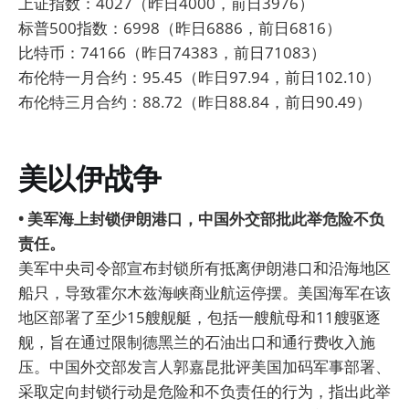
上证指数：4027（昨日4000，前日3976）
标普500指数：6998（昨日6886，前日6816）
比特币：74166（昨日74383，前日71083）
布伦特一月合约：95.45（昨日97.94，前日102.10）
布伦特三月合约：88.72（昨日88.84，前日90.49）
美以伊战争
• 美军海上封锁伊朗港口，中国外交部批此举危险不负
责任。
美军中央司令部宣布封锁所有抵离伊朗港口和沿海地区
船只，导致霍尔木兹海峡商业航运停摆。美国海军在该
地区部署了至少15艘舰艇，包括一艘航母和11艘驱逐
舰，旨在通过限制德黑兰的石油出口和通行费收入施
压。中国外交部发言人郭嘉昆批评美国加码军事部署、
采取定向封锁行动是危险和不负责任的行为，指出此举