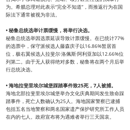
为。希腊总理对此表示“完全不知道”，而推返行为在国
际法下通常被视为非法。
• 秘鲁总统选举计票缓慢，将举行决选。
秘鲁总统选举因选票延误导致计票缓慢。在已统计77%
的选票中，保守派候选人藤森庆子以16.86%暂居首
位，极右翼候选人拉斐尔·洛佩斯·阿利亚加以12.66%位
列第二。由于无人获得绝对多数，秘鲁将在两个月后举
行总统决选。
• 海地拉斐里埃尔城堡踩踏事件致25死，7人被捕。
海地北部拉斐里埃尔城堡举办文化庆典期间发生致命踩
踏事件，死亡人数确认为25人。海地国家警察已逮捕
包括五名当地警察和两名国家遗产保护研究所工作人员
在内的七人。政府宣布将为遇难者举行三天国哀。