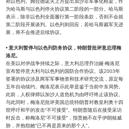
袒以色列。姆拉德诺夫上月提出加沙非军事化框架，作
为哈马斯与以色列停火协议第二阶段的一部分。哈马斯
表示，除非以色列全面履行第一阶段条款，否则不会就
第二阶段开展谈判。以色列则回应，若哈马斯裁军无进
展，将不会推进后续协议。
• 意大利暂停与以色列防务协议，特朗普批评意总理梅
洛尼。
在美以对伊战争持续之际，意大利总理乔治娅·梅洛尼
宣布暂停意大利与以色列的国防合作协议。该2003年
签署的协议涉及两军军事物资和技术研究交流，原定每
五年自动续约。梅洛尼表示此举是鉴于当前中东局势。
此前，人权律师以加沙人道危机为由呼吁终止该协议。
与此同时，梅洛尼批评美国总统特朗普对教皇利奥十四
世呼吁和平的攻击“不可接受”。特朗普随后在接受采访
时反击，称梅洛尼“不可接受”，指责她不在乎伊朗核威
胁，并抱怨她“已不再是原来的那个人”。