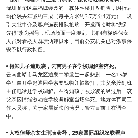
深圳龙华区幸福城臻园的三栋住宅楼开盘销售，因折后
均价较去年减约三成（每平方米约3.7万至4万元），吸
引大批中介及客户连夜排队抢购。开发商临时将“先到
先得”改为摇号，现场场面一度混乱。期间有杨姓保安
人员对看楼人群喷洒辣椒水，目前公安机关已对涉事保
安予以行政拘留。
• 得知儿子遭欺凌，云南男子在学校调解室猝死。
云南曲靖市马龙区通泉中学发生一起悲剧。一名15岁
学生自开学起遭同学索要钱物并被殴打，其父亲接到班
主任电话赴学校调解。在得知孩子被欺凌的经过后，该
父亲因情绪激动在学校调解室当场猝死。地方体育局工
作人员称，关于家属反映的情况，警方目前正在调查
中。
• 人权律师余文生刑满获释，25家国际组织发联署声