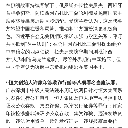
在伊朗战事持续背景下，俄罗斯外长拉夫罗夫、西班牙
首相桑切斯、阿联酋阿布扎比王储哈利德及越南国家主
席苏林等高层近期同步访华。受访学者认为，这反映各
方希望中国在缓和局势、推动和平方面扮演更积极角
色。习近平在会见桑切斯时承诺加强与欧盟关系，呼吁
共同抵制“丛林法则”；在会见阿布扎比王储时提出维护
中东稳定的四点倡议。拉夫罗夫访华期间则批评西
方“人为制造乌克兰危机”。尽管外界期待中国施压，但
中国学者认为缓解中东危机的钥匙在美国手里。
• 恒大创始人许家印涉欺诈行贿等八项罪名当庭认罪。
广东深圳市中级人民法院本周连续两日针对恒大集团系
列案件进行公开审理。恒大集团及恒大地产被指控非法
吸收公众存款、集资诈骗、欺诈发行证券等罪行；许家
印被控涉嫌非法吸收公众存款、集资诈骗、违法发放贷
款、违法运用资金、欺诈发行证券、违规披露重要信