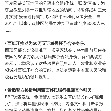
喀麦隆讲英语地区的分离主义组织“统一联盟”宣布，为
尊重教皇列奥十四世对该地区的访问，将暂停战斗三天
并实施“安全通行期”，以保障平民和朝圣者安全。自
2017年以来，该地区的暴力冲突已造成至少6000人死
亡。
• 西班牙推动为50万无证移民授予合法身份。
西班牙部长会议批准了一项皇家法令，将为目前居住在
该国的50多万名无证移民赋予合法身份。首相桑切斯
表示，此举承认了这些移民在照料老人、农业和商业等
领域对西班牙社会的贡献。该法令遭到中右翼人民党和
极右翼组织的强烈反对。
• 希腊警方被指利用蒙面移民强行推回其他移民。
BBC调查发现，希腊警方招募戴面罩的移民作为“雇佣
兵”，强行将其他移民推回跨境。内部文件和目击者报
告揭示了移民遭脱光、抢劫、殴打甚至性侵的残暴行