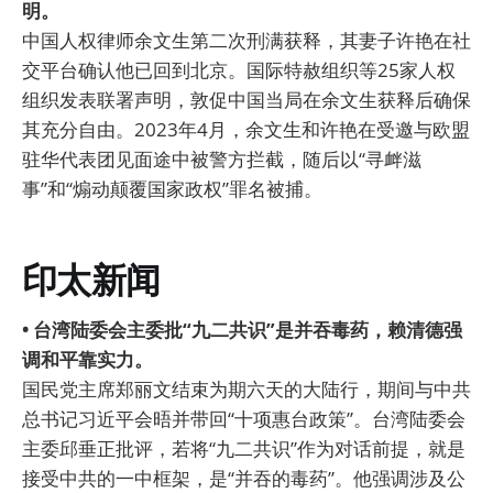
明。
中国人权律师余文生第二次刑满获释，其妻子许艳在社
交平台确认他已回到北京。国际特赦组织等25家人权
组织发表联署声明，敦促中国当局在余文生获释后确保
其充分自由。2023年4月，余文生和许艳在受邀与欧盟
驻华代表团见面途中被警方拦截，随后以“寻衅滋
事”和“煽动颠覆国家政权”罪名被捕。
印太新闻
• 台湾陆委会主委批“九二共识”是并吞毒药，赖清德强
调和平靠实力。
国民党主席郑丽文结束为期六天的大陆行，期间与中共
总书记习近平会晤并带回“十项惠台政策”。台湾陆委会
主委邱垂正批评，若将“九二共识”作为对话前提，就是
接受中共的一中框架，是“并吞的毒药”。他强调涉及公