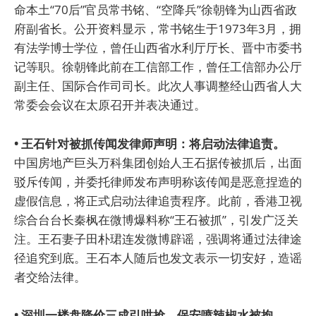
命本土“70后”官员常书铭、“空降兵”徐朝锋为山西省政
府副省长。公开资料显示，常书铭生于1973年3月，拥
有法学博士学位，曾任山西省水利厅厅长、晋中市委书
记等职。徐朝锋此前在工信部工作，曾任工信部办公厅
副主任、国际合作司司长。此次人事调整经山西省人大
常委会会议在太原召开并表决通过。
• 王石针对被抓传闻发律师声明：将启动法律追责。
中国房地产巨头万科集团创始人王石据传被抓后，出面
驳斥传闻，并委托律师发布声明称该传闻是恶意捏造的
虚假信息，将正式启动法律追责程序。此前，香港卫视
综合台台长秦枫在微博爆料称“王石被抓”，引发广泛关
注。王石妻子田朴珺连发微博辟谣，强调将通过法律途
径追究到底。王石本人随后也发文表示一切安好，造谣
者交给法律。
• 深圳一楼盘降价三成引哄抢，保安喷辣椒水被拘。