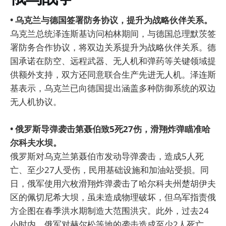
• 乌克兰与德国签署防务协议，提升为战略伙伴关系。
乌克兰总统泽连斯基访问柏林期间，与德国总理默茨签
署防务合作协议，将双边关系提升为战略伙伴关系。德
国承诺在防空、远程武器、无人机和弹药等关键领域提
供额外支持，双方还同意联合生产先进无人机。泽连斯
基表示，乌克兰已向德国提出涵盖多种防御系统的双边
无人机协议。
• 俄罗斯导弹袭击第聂伯致5死27伤，滑翔炸弹瞄准哈
尔科夫水坝。
俄罗斯对乌克兰第聂伯市发动导弹袭击，造成5人死
亡、至少27人受伤，民用基础设施和加油站受损。同
日，俄军使用六枚滑翔炸弹袭击了哈尔科夫州楚胡伊夫
区的佩切尼希大坝，虽未造成物理破坏，但乌军指责俄
方企图在春季洪水期制造大范围洪灾。此外，过去24
小时内，俄军对赫尔松等地的袭击造成至少2人死亡、