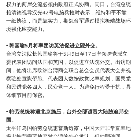
权力的两岸交流必须由政府正式协商。同日，台湾总统
赖清德视导汉光42号电脑兵推时表示，维持和平不靠
一纸协议，而是靠实力，期勉台军通过模拟极端战场环
境强化应变能力。
• 韩国瑜5月将率团访英法促进立院外交。
台湾立法院长韩国瑜将于5月9日至17日率领跨党派立
委代表团访问法国和英国，以促进立法院外交。出访期
间，他将出席欧洲台湾商会联合总会会员代表大会并视
察驻处宣慰侨胞。代表团人数按政党比率规划，国民党
和民进党各四人，民众党一人。为避免行程受干扰，具
体细节目前保密。
• 帕劳总统称遭北京施压，台外交部谴责大陆胁迫邦交
国。
太平洋岛国帕劳总统惠普斯透露，中国大陆非常直率地
提出帕劳需要放弃对台湾的外交承认，但他明确回