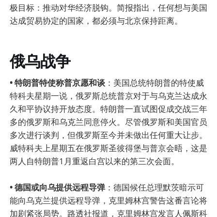
极目标：推动对华经济脱钩。简报指出，任何想与美国
达成贸易协定的国家，都必须与北京保持距离。
俄乌战争
• 特朗普特使称普京愿和谈
：美国总统特朗普的特使威
特科夫星期一说，俄罗斯总统普京对于与乌克兰达成永
久和平协议持开放态度。特朗普一直试图促成交战三年
多的俄罗斯和乌克兰同意停火。尽管俄罗斯和美国官员
多次进行谈判，但俄罗斯至今并未做出任何重大让步。
威特科夫上星期五在俄罗斯圣彼得堡与普京会晤，这是
两人自特朗普1月重返白宫以来的第三次会面。
• 德国或向乌提供远程导弹
：德国候任总理默茨暗示可
能向乌克兰提供远程导弹，克里姆林宫警告这番言论将
加剧紧张局势。路透社报道，克里姆林宫发言人佩斯科