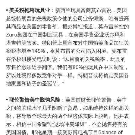
• 美关税拖垮玩具业
：新西兰玩具富商莫布雷说，美国
总统特朗普的关税政策令他的公司业务瘫痪，唯有提高
其商品在美国的零售价。据彭博社报道，莫布雷掌控的
Zuru集团在中国制造玩具，在美国零售企业沃尔玛和
塔吉特等售卖。特朗普上周宣布对中国输美商品加征关
税税率增至145%，令莫布雷的公司陷入困境。莫布雷
在洛杉矶接受电访时说：“以目前的关税税率，玩具的
零售价必须近乎翻倍。我们有80%的玩具在中国制造，
所以处境跟多数竞争对手一样。特朗普或将偷走美国各
地家庭和孩子的圣诞节。”
• 耶伦警告美中脱钩风险
：美国前财长耶伦警告，美中
之间的关税水平几乎阻断了贸易，如果维持这样的高关
税，将导致全球最大的两个经济体实际上脱钩。她并表
示，相信中国希望“让这场冲突降级”，不会抛售持有的
美国国债。耶伦星期一接受彭博电视节目Balance of