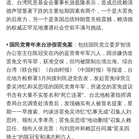
道。台湾民意基金会董事长游盈隆表示，造成总统赖清
德声望显著下跌的主要短期因素有两个，一个是大罢免
的后座力，另一个是美国总统特朗普关税震撼，赖清德
的权威正罕见地遭遇社会空前不满与挑战。
• 国民党青年来台涉假罢免案
：包括国民党立委罗智强
办公室主任陈冠安在内的蓝营青年军六人，因涉嫌伪造
罢免文书等罪，获准交保，但均被限制出境出海。综合
台湾《联合报》《自由时报》《中国时报》等报道，台
北地方检察署3月间接到民进党告发，发起罢免绿营立
委吴沛忆和吴思瑶的国民党青年军，所递交的罢免提议
书含有大量不实签名和“死亡连署”。台北地检署指挥调
查局台北调查处清查后，发现确实有人被冒名提案，星
期一一早搜索、约谈涉罢免吴沛忆“忆事无成”召集人刘
思吟、领衔人李孝亮；罢免吴思瑶“地动删瑶”召集人赖
苡任、领衔人张克晋；与刘思吟和赖苡任同属“罢吴四
骑士”的陈冠安和满志刚六人。