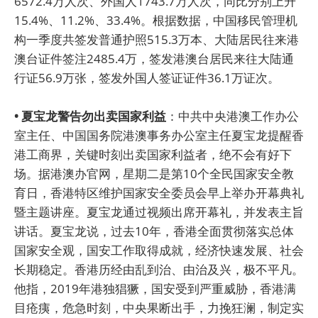
6572.4万人次、外国人1743.7万人次，同比分别上升
15.4%、11.2%、33.4%。根据数据，中国移民管理机
构一季度共签发普通护照515.3万本、大陆居民往来港
澳台证件签注2485.4万，签发港澳台居民来往大陆通
行证56.9万张，签发外国人签证证件36.1万证次。
• 夏宝龙警告勿出卖国家利益
：中共中央港澳工作办公
室主任、中国国务院港澳事务办公室主任夏宝龙提醒香
港工商界，关键时刻出卖国家利益者，绝不会有好下
场。据港澳办官网，星期二是第10个全民国家安全教
育日，香港特区维护国家安全委员会早上举办开幕典礼
暨主题讲座。夏宝龙通过视频出席开幕礼，并发表主旨
讲话。夏宝龙说，过去10年，香港全面贯彻落实总体
国家安全观，国安工作取得成就，经济快速发展、社会
长期稳定。香港历经由乱到治、由治及兴，极不平凡。
他指，2019年港独猖獗，国安受到严重威胁，香港满
目疮痍，危急时刻，中央果断出手，力挽狂澜，制定实