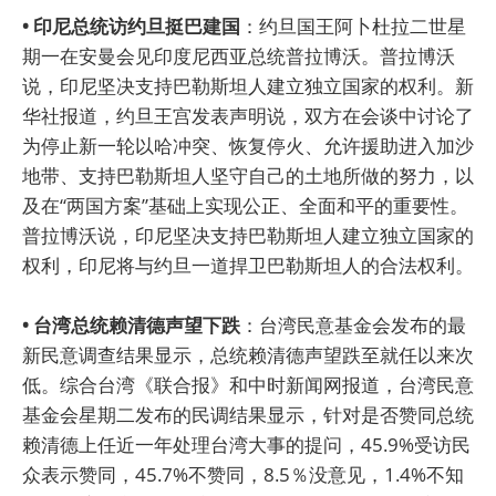
• 印尼总统访约旦挺巴建国
：约旦国王阿卜杜拉二世星
期一在安曼会见印度尼西亚总统普拉博沃。普拉博沃
说，印尼坚决支持巴勒斯坦人建立独立国家的权利。新
华社报道，约旦王宫发表声明说，双方在会谈中讨论了
为停止新一轮以哈冲突、恢复停火、允许援助进入加沙
地带、支持巴勒斯坦人坚守自己的土地所做的努力，以
及在“两国方案”基础上实现公正、全面和平的重要性。
普拉博沃说，印尼坚决支持巴勒斯坦人建立独立国家的
权利，印尼将与约旦一道捍卫巴勒斯坦人的合法权利。
• 台湾总统赖清德声望下跌
：台湾民意基金会发布的最
新民意调查结果显示，总统赖清德声望跌至就任以来次
低。综合台湾《联合报》和中时新闻网报道，台湾民意
基金会星期二发布的民调结果显示，针对是否赞同总统
赖清德上任近一年处理台湾大事的提问，45.9%受访民
众表示赞同，45.7%不赞同，8.5％没意见，1.4%不知