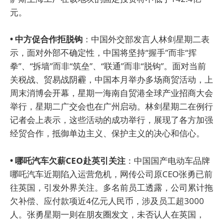
元。
• 中方促合作拒脱钩
：中国外交部发言人林剑星期二表
示，面对外部不确定性，中国将坚持“握手”而非“挥
拳”、“拆墙”而非“筑垒”、“联通”而非“脱钩”。面对当前
关税战、贸易战阴霾，中国本月举办多场商贸活动，上
周末消博会开幕，星期一海南自贸港全球产业招商大会
举行，星期二广交会也在广州启动。林剑星期二在例行
记者会上表示，这些活动的成功举行，展现了各方加强
经贸合作，抵御单边主义、保护主义的决心和信心。
• 哪吒汽车欠薪CEO赴英引关注
：中国国产电动车品牌
哪吒汽车近期陷入运营危机，网传公司原CEO张勇已前
往英国，引发外界关注。多名前员工透露，公司累计拖
欠补偿、应付款项近4亿元人民币，涉及员工超3000
人。张勇星期一则在朋友圈发文，未否认人在英国，