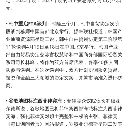
定，2023年度至2027年度的防卫费总额约为43万亿日
元。
• 韩中重启FTA谈判
：时隔三个月，韩中自贸协定次阶
段谈判移师中国首都北京举行。据韩联社报道，韩国产
业通商资源部星期二说，韩中自由贸易协定第二阶段第
11轮谈判4月15日至18日在中国北京举行。韩国产业
部自由贸易协定交涉官权慧珍和中国商务部国际经贸关
系司司长林峰，将作为双方首席代表，各率40多人团
队参与谈判。在这次谈判中，双方计划协调服务贸易、
投资和金融三大领域的协定文案，并就市场准入进行磋
商。
• 谷歌地图标注西菲律宾海
：菲律宾众议院议长罗穆亚
尔德斯说，谷歌地图已将菲律宾西部海域标注为西菲律
宾海，强化菲律宾对领土完整和主权的主张。菲律宾
《每日询问者报》网站报道，罗穆亚尔德斯星期二发表