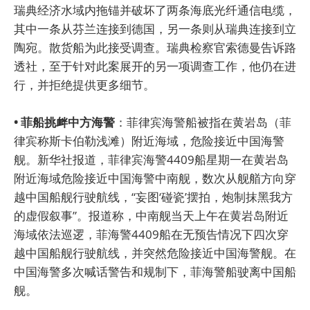
瑞典经济水域内拖锚并破坏了两条海底光纤通信电缆，
其中一条从芬兰连接到德国，另一条则从瑞典连接到立
陶宛。散货船为此接受调查。瑞典检察官索德曼告诉路
透社，至于针对此案展开的另一项调查工作，他仍在进
行，并拒绝提供更多细节。
• 菲船挑衅中方海警
：菲律宾海警船被指在黄岩岛（菲
律宾称斯卡伯勒浅滩）附近海域，危险接近中国海警
舰。新华社报道，菲律宾海警4409船星期一在黄岩岛
附近海域危险接近中国海警中南舰，数次从舰艏方向穿
越中国船舰行驶航线，“妄图‘碰瓷’摆拍，炮制抹黑我方
的虚假叙事”。报道称，中南舰当天上午在黄岩岛附近
海域依法巡逻，菲海警4409船在无预告情况下四次穿
越中国船舰行驶航线，并突然危险接近中国海警舰。在
中国海警多次喊话警告和规制下，菲海警船驶离中国船
舰。