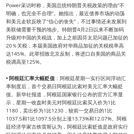
Power采访时称，美国总统特朗普关税政策的理由“不
明确，也完全不合理”。她指出，最近债券市场的动荡
和美元走软反映了“信心的丧失”，不过事情还未发展到
美联储需要干预的地步。特朗普4月2日以来不断加码
升级对中国的关税战，加上之前因芬太尼问题已加征的
20％关税，本届美国政府对华商品加征的关税税率高
达145%。此举招致北京反制，将进口自美国的商品关
税调高至125%。
• 阿根廷汇率大幅贬值
：阿根廷星期一实行区间浮动汇
率制度后，首个交易日阿根廷比索对美元汇率大幅贬
值。新华社报道，阿根廷国家银行公布的官方汇率显
示，星期一收盘时美元对阿根廷比索买入价为1比
1180，卖出价为1比1230，较前一交易日的1比
1037.5和1比1097.5分别上涨13.73%和12.07%。阿根
廷经济学家古铁雷斯认为，阿根廷比索贬值是政府实行