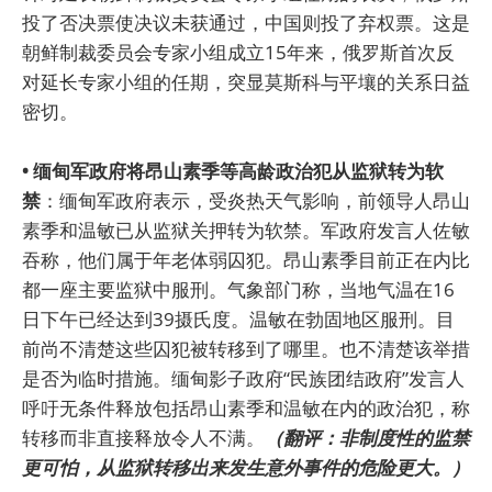
投了否决票使决议未获通过，中国则投了弃权票。这是
朝鲜制裁委员会专家小组成立15年来，俄罗斯首次反
对延长专家小组的任期，突显莫斯科与平壤的关系日益
密切。
• 缅甸军政府将昂山素季等高龄政治犯从监狱转为软
禁
：缅甸军政府表示，受炎热天气影响，前领导人昂山
素季和温敏已从监狱关押转为软禁。军政府发言人佐敏
吞称，他们属于年老体弱囚犯。昂山素季目前正在内比
都一座主要监狱中服刑。气象部门称，当地气温在16
日下午已经达到39摄氏度。温敏在勃固地区服刑。目
前尚不清楚这些囚犯被转移到了哪里。也不清楚该举措
是否为临时措施。缅甸影子政府“民族团结政府”发言人
呼吁无条件释放包括昂山素季和温敏在内的政治犯，称
转移而非直接释放令人不满。
（翻评：非制度性的监禁
更可怕，从监狱转移出来发生意外事件的危险更大。）