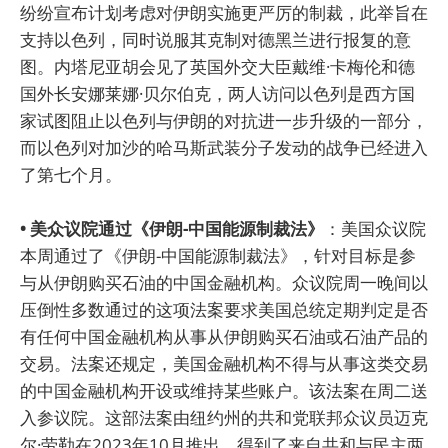
纷纷宣布计划考虑对伊朗实施更严厉的制裁，此举旨在
支持以色列，同时说服其克制对德黑兰进行报复的意
图。内塔尼亚胡会见了英国外交大臣戴维·卡梅伦和德
国外长安娜莱娜·贝尔伯克，两人访问以色列是西方国
家试图阻止以色列与伊朗的对抗进一步升级的一部分，
而以色列对加沙的哈马斯武装分子发动的战争已经进入
了第七个月。
• 美众议院通过《伊朗-中国能源制裁法》
：美国众议院
本周通过了《伊朗-中国能源制裁法》，针对目标是参
与从伊朗购买石油的中国金融机构。众议院周一晚间以
压倒性多数通过的这项法案要求美国总统定期判定是否
有任何中国金融机构从事从伊朗购买石油或石油产品的
交易。法案还规定，美国金融机构不得与从事这类交易
的中国金融机构开设或维持某些账户。该法案在周二送
入参议院。这部法案由纽约州的共和党联邦众议员迈克
尔·劳勒在2023年10月推出，得到了来自共和与民主两