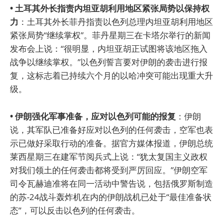
• 土耳其外长指责内坦亚胡利用地区紧张局势以保持权
力
：土耳其外长菲丹指责以色列总理内坦亚胡利用地区
紧张局势“继续掌权”。菲丹星期三在卡塔尔举行的新闻
发布会上说：“很明显，内坦亚胡正试图将该地区拖入
战争以继续掌权。”以色列誓言要对伊朗的袭击进行报
复，这标志着已持续六个月的以哈冲突可能出现重大升
级。
• 伊朗强化军事准备，应对以色列可能的报复
：伊朗
说，其军队已准备好应对以色列的任何袭击，空军也表
示已做好采取行动的准备。据官方媒体报道，伊朗总统
莱西星期三在建军节阅兵式上说：“犹太复国主义政权
对我们领土的任何袭击都将受到严厉回应。”伊朗空军
司令瓦赫迪准将在同一活动中警告说，包括俄罗斯制造
的苏-24战斗轰炸机在内的伊朗战机已处于“最佳准备状
态”，可以反击以色列的任何袭击。