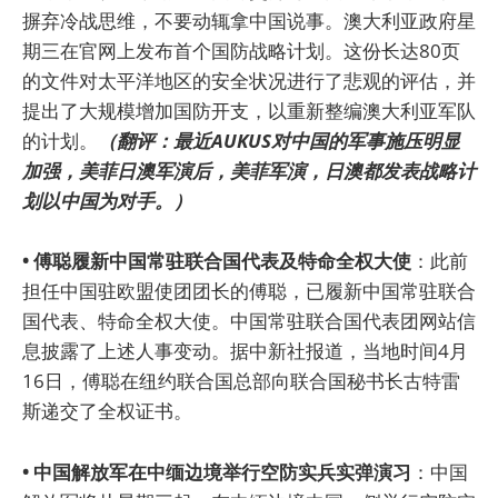
摒弃冷战思维，不要动辄拿中国说事。澳大利亚政府星
期三在官网上发布首个国防战略计划。这份长达80页
的文件对太平洋地区的安全状况进行了悲观的评估，并
提出了大规模增加国防开支，以重新整编澳大利亚军队
的计划。
（翻评：最近AUKUS对中国的军事施压明显
加强，美菲日澳军演后，美菲军演，日澳都发表战略计
划以中国为对手。）
• 傅聪履新中国常驻联合国代表及特命全权大使
：此前
担任中国驻欧盟使团团长的傅聪，已履新中国常驻联合
国代表、特命全权大使。中国常驻联合国代表团网站信
息披露了上述人事变动。据中新社报道，当地时间4月
16日，傅聪在纽约联合国总部向联合国秘书长古特雷
斯递交了全权证书。
• 中国解放军在中缅边境举行空防实兵实弹演习
：中国