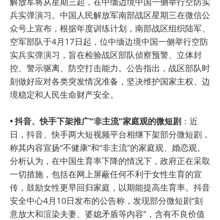
解放军将从星期三起，在中缅边境中国一侧举行空防实
兵实弹演习。中国人民解放军南部战区星期三在微信公
众号上宣布，根据年度训练计划，南部战区组织陆军、
空军部队于4月17日起，位中缅边境中国一侧举行空防
实兵实弹演习，旨在检验战区部队侦察预警、立体封
控、警示驱离、防空打击能力。公告指出，战区部队时
刻做好应对各类突发情况准备，坚决维护国家主权、边
境稳定和人民生命财产安全。
• 抖音、快手下架推广“非主流”家庭观的微短剧
：近
日，抖音、快手两大短视频平台相继下架部分微短剧，
称其内容宣扬“不健康”和“非主流”的家庭观、婚恋观。
分析认为，在中国生育率下降的情况下，政府正在采取
一切措施，包括在网上屏蔽任何不利于女性生育的宣
传，鼓励女性更早回归家庭，以期能提高生育率。抖音
安全中心4月10日发布的公告称，发现部分微短剧“刻
意放大和渲染夫妻、婆媳矛盾等内容”，含有不良价值