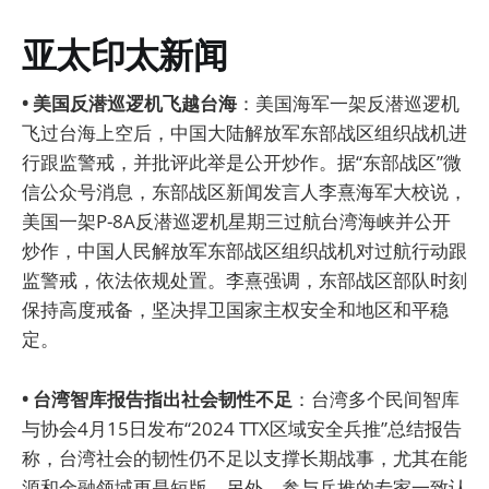
亚太印太新闻
• 美国反潜巡逻机飞越台海
：美国海军一架反潜巡逻机
飞过台海上空后，中国大陆解放军东部战区组织战机进
行跟监警戒，并批评此举是公开炒作。据“东部战区”微
信公众号消息，东部战区新闻发言人李熹海军大校说，
美国一架P-8A反潜巡逻机星期三过航台湾海峡并公开
炒作，中国人民解放军东部战区组织战机对过航行动跟
监警戒，依法依规处置。李熹强调，东部战区部队时刻
保持高度戒备，坚决捍卫国家主权安全和地区和平稳
定。
• 台湾智库报告指出社会韧性不足
：台湾多个民间智库
与协会4月15日发布“2024 TTX区域安全兵推”总结报告
称，台湾社会的韧性仍不足以支撑长期战事，尤其在能
源和金融领域更是短版。另外，参与兵推的专家一致认