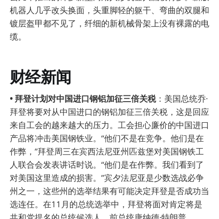
机器人几乎改头换面，头重脚轻的躯干、弯曲的双腿和
镀层盔甲都不见了，纤细的新机械骨架上没有裸露的电
缆。
财经新闻
• 拜登计划对中国进口钢铝加征三倍关税
：美国总统乔·
拜登将要对从中国进口的钢铝加征三倍关税，这是回应
来自工会的越来越大的压力。工会担心廉价的中国进口
产品将冲击美国钢铁业。“他们不是在竞争。他们是在
作弊，”拜登周三在宾西法尼亚州匹兹堡对美国钢铁工
人联合会发表讲话时说。“他们是在作弊。我们看到了
对美国这里造成的损害。”宾夕法尼亚是少数选战必争
州之一，这些州的选举结果有可能决定拜登是否成功当
选连任。在11月的总统选举中，拜登将面对肯定将是
共和党提名的总统候选人、前总统唐纳德·特朗普。