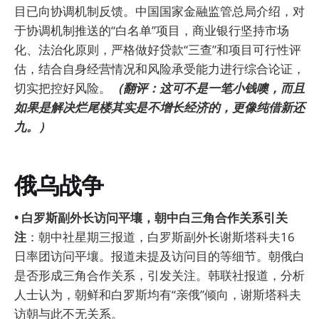
目已向协调机制反馈。中国国家金融监管总局介绍，对
于协调机制推送的“白名单”项目，商业银行坚持市场
化、法治化原则，严格做好贷款“三查”和项目可行性评
估，结合自身经营情况和风险承受能力进行综合论证，
切实把控好风险。
（翻评：这可不是一笔小钱噢，而且
如果是解决烂尾楼其实是不增长经济的，更像纯借新还
九。）
俄乌战争
• 白罗斯副外长访问平壤，朝中白三角合作关系引关
注
：朝中社星期三报道，白罗斯副外长谢斯塔科夫16
日率团访问平壤。报道未提及访问目的等细节。朝俄白
是否形成三角合作关系，引发关注。韩联社报道，分析
人士认为，朝鲜和白罗斯均有“亲俄”倾向，谢斯塔科夫
访朝与此不无关系。