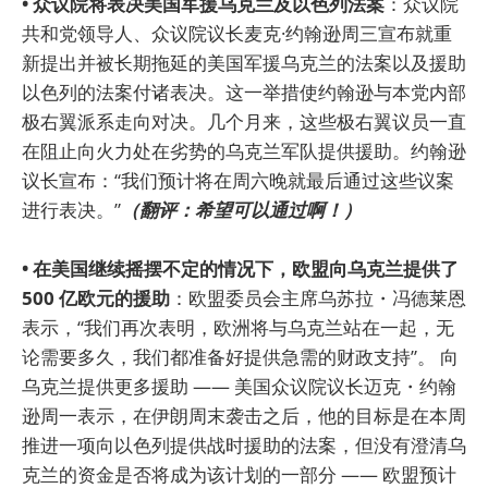
• 众议院将表决美国军援乌克兰及以色列法案
：众议院
共和党领导人、众议院议长麦克·约翰逊周三宣布就重
新提出并被长期拖延的美国军援乌克兰的法案以及援助
以色列的法案付诸表决。这一举措使约翰逊与本党内部
极右翼派系走向对决。几个月来，这些极右翼议员一直
在阻止向火力处在劣势的乌克兰军队提供援助。约翰逊
议长宣布：“我们预计将在周六晚就最后通过这些议案
进行表决。”
（翻评：希望可以通过啊！）
• 在美国继续摇摆不定的情况下，欧盟向乌克兰提供了
500 亿欧元的援助
：欧盟委员会主席乌苏拉・冯德莱恩
表示，“我们再次表明，欧洲将与乌克兰站在一起，无
论需要多久，我们都准备好提供急需的财政支持”。 向
乌克兰提供更多援助 —— 美国众议院议长迈克・约翰
逊周一表示，在伊朗周末袭击之后，他的目标是在本周
推进一项向以色列提供战时援助的法案，但没有澄清乌
克兰的资金是否将成为该计划的一部分 —— 欧盟预计