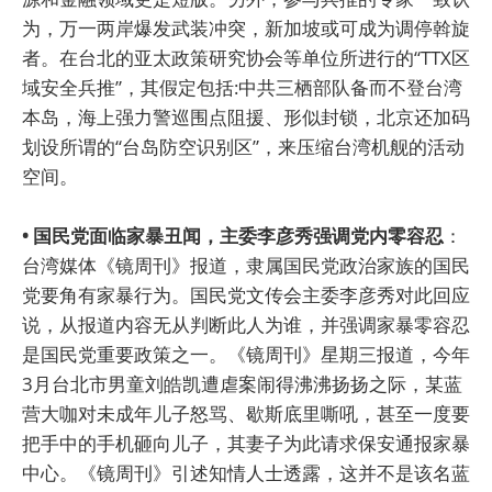
为，万一两岸爆发武装冲突，新加坡或可成为调停斡旋
者。在台北的亚太政策研究协会等单位所进行的“TTX区
域安全兵推”，其假定包括:中共三栖部队备而不登台湾
本岛，海上强力警巡围点阻援、形似封锁，北京还加码
划设所谓的“台岛防空识别区”，来压缩台湾机舰的活动
空间。
• 国民党面临家暴丑闻，主委李彦秀强调党内零容忍
：
台湾媒体《镜周刊》报道，隶属国民党政治家族的国民
党要角有家暴行为。国民党文传会主委李彦秀对此回应
说，从报道内容无从判断此人为谁，并强调家暴零容忍
是国民党重要政策之一。《镜周刊》星期三报道，今年
3月台北市男童刘皓凯遭虐案闹得沸沸扬扬之际，某蓝
营大咖对未成年儿子怒骂、歇斯底里嘶吼，甚至一度要
把手中的手机砸向儿子，其妻子为此请求保安通报家暴
中心。《镜周刊》引述知情人士透露，这并不是该名蓝