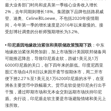
最大业务部门时尚和皮具第一季核心业务收入增长
2%，去年同期则增长18%。集团旗下品牌包括路易威
登、迪奥、Celine和Loewe。不包括2020年疫情期
间，今年第一季的增长速度是2016年以来最慢的。接
受彭博社调查的分析师预期增长为3.2%。
• 印尼盾因地缘政治紧张和美联储政策预期下跌
：中东
地缘政治紧张局势加剧，加上市场预计美国联邦储备局
可能推迟降息，导致印尼盾走软，跌破1美元兑1万
6000印尼盾的关口，创下四年来的新低。印度尼西亚
股汇市场自4月8日以来因开斋节假期休市，周二开市
便下挫2.27％至1美元兑1万6200印尼盾的水平，在亚
洲各主要货币中跌幅最大。货币走软促使印尼央行出手
干预，通过即期市场和无本金交割远期市场扶持印尼
盾。央行说，印尼盾走软主要是市场避险情绪和美元上
涨所致。