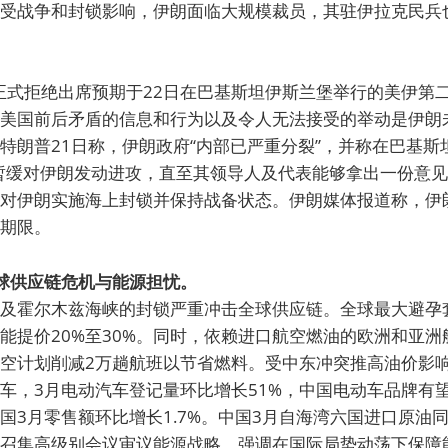
受战争和封锁影响，伊朗面临大规模裁员，其驻伊拉克民兵
1日正式拒绝出席预期于22日在巴基斯坦伊斯兰堡举行的美伊第二
美国前后矛盾的信息和行为以及令人无法接受的举动是伊朗
特朗普21日称，伊朗政府“内部已严重分裂”，并称在巴基斯
暂缓对伊朗发动进攻，直至其领导人及代表能够拿出一份意见
对伊朗实施海上封锁并保持战备状态。伊朗媒体报道称，伊
期限。
全球供应链危机与能源担忧。
及霍尔木兹海峡的封锁严重冲击全球供应链。全球最大避孕套制
能提价20%至30%。同时，依赖进口航空燃油的欧洲和亚
空计划削减2万趟航班以节省燃料。受中东冲突推高油价影
车，3月电动汽车登记量环比增长51%，中国电动车品牌有
国3月零售额环比增长1.7%。中国3月自海湾六国进口原油同
召集高级别会议审议能源战略，强调在国际局势动荡下保障