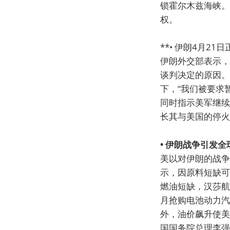
锁霍尔木兹海峡。
权。
**• 伊朗4月2
伊朗外交部表示，
谈判决定的原因。
下，“我们被要求
同时指示美军继续
长其与美国的停火
• 伊朗战争引发
美以对伊朗的战争
示，因原料短缺可
燃油短缺，汉莎航
月抢购电池动力汽
外，油价飙升使美
国国务院总理李强