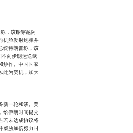
明称，该船穿越阿
向机舱发射炮弹并
总统特朗普称，该
国不向伊朗运送武
和炒作。中国国家
以此为契机，加大
备新一轮和谈。美
，给伊朗时间提交
告若未达成协议将
并威胁加倍努力封