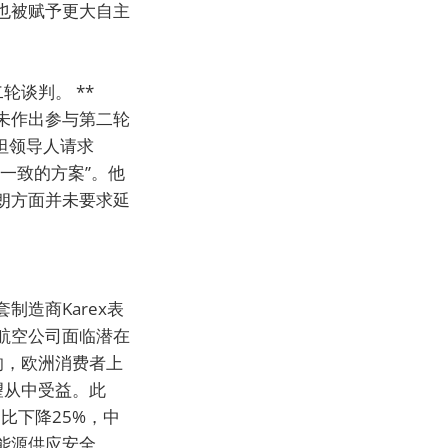
也被赋予更大自主
轮谈判。 **
未作出参与第二轮
坦领导人请求
一致的方案”。他
朗方面并未要求延
造商Karex表
洲航空公司面临潜在
响，欧洲消费者上
望从中受益。此
比下降25%，中
能源供应安全。