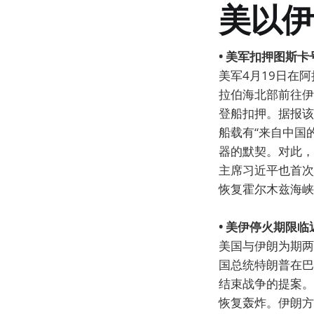
美以伊
• 美军扣押图斯
美军4月19日在
拉伯海北部前往伊
登船扣押。据报该
船载有“来自中国
器的默契。对此，
主席习近平也首次
恢复霍尔木兹海峡
• 美伊停火期限
美国与伊朗为期两
国总统特朗普在巴
结束战争的提案。
恢复轰炸。伊朗方