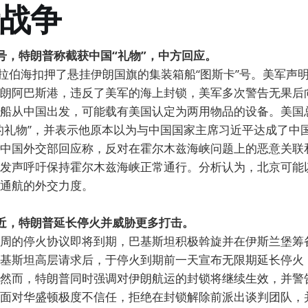
战争
卡号，特朗普称截获中国“礼物”，中方回应。
阿拉伯海扣押了悬挂伊朗国旗的集装箱船“图斯卡”号。美军声
朗阿巴斯港，违反了美军的海上封锁，美军多次警告无果后
船从中国出发，可能载有美国认定为两用物品的设备。美国
的礼物”，并表示他原本以为与中国国家主席习近平达成了中
中国外交部回应称，反对在霍尔木兹海峡问题上的恶意关联
发声呼吁保持霍尔木兹海峡正常通行。分析认为，北京可能
通航的外交力度。
临近，特朗普延长停火并威胁更多打击。
周的停火协议即将到期，巴基斯坦积极斡旋并在伊斯兰堡筹
基斯坦高层请求后，于停火到期前一天宣布无限期延长停火
然而，特朗普同时强调对伊朗航运的封锁将继续生效，并警
面对华盛顿极度不信任，拒绝在封锁解除前派出谈判团队，