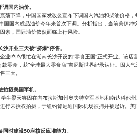
次下调国内油价。
震荡下降，中国国家发改委宣布下调国内汽油和柴油价格，每
是中国国内成品油价今年来首次下调。分析指出，当前美伊冲
因素，国际油价依然面临上行风险。
店长沙开业三天被“挤爆”停售。
企业鸣鸣很忙在湖南长沙开设的“零食王国”正式开业。该店营
5万款零食，获“全球最大零食店”吉尼斯世界纪录认证。因人
售三天。
非法拍摄美国军机。
留学生梁天睿因在内布拉斯加州奥夫特空军基地和南达科他州
进行未授权拍摄，于纽约肯尼迪国际机场被捕并被起诉。美
具备同时建设50座核反应堆能力。