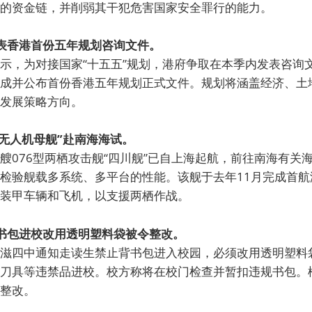
的资金链，并削弱其干犯危害国家安全罪行的能力。
发表香港首份五年规划咨询文件。
示，为对接国家“十五五”规划，港府争取在本季内发表咨询
成并公布首份香港五年规划正式文件。规划将涵盖经济、土
发展策略方向。
型“无人机母舰”赴南海海试。
艘076型两栖攻击舰“四川舰”已自上海起航，前往南海有关
检验舰载多系统、多平台的性能。该舰于去年11月完成首航
装甲车辆和飞机，以支援两栖作战。
背书包进校改用透明塑料袋被令整改。
滋四中通知走读生禁止背书包进入校园，必须改用透明塑料
刀具等违禁品进校。校方称将在校门检查并暂扣违规书包。
整改。