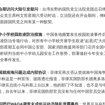
会会期访问大陆引发疑问
：台湾在野的国民党立法院党团总召
众党主席柯文哲星期六受访时说，立法院还在开会期间，傅
面跟国民党之间有某一种默契。
化中小学校园欺凌防治措施
：中国各地频繁发生校园欺凌事件
凌防治专项行动，对所有中小学校开展学生欺凌“起底式”大
部星期五会同中国公安部、国家消防救援局等部门召开全国
析研判当前中小学幼儿园安全工作形势，部署做好今年安全
全事件发生。
中国就南海问题达成内部协议
：菲律宾再次否认曾就南中国海争
并称这是一种宣传。据路透社报道，菲律宾国防部长德奥多
年菲律宾总统小马科斯上台以来，他的部门“不知道，也不是与
说，自去年以来，菲律宾国防部官员没有与任何中国官员交
组织呼吁WADA调查未成年运动员隐私泄露事件
：世界反兴奋