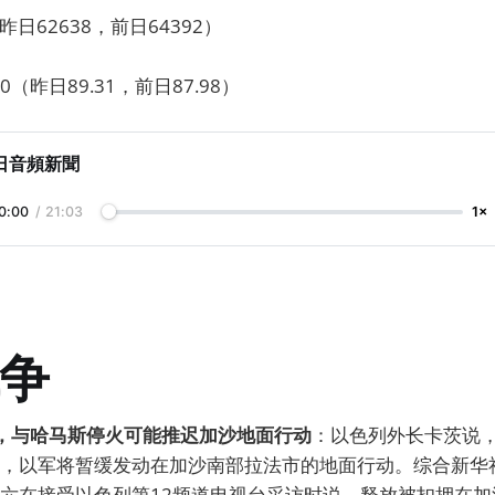
昨日62638，前日64392）
0（昨日89.31，前日87.98）
日音頻新聞
0:00
/
21:03
1×
争
布，与哈马斯停火可能推迟加沙地面行动
：以色列外长卡茨说
，以军将暂缓发动在加沙南部拉法市的地面行动。综合新华
六在接受以色列第12频道电视台采访时说，释放被扣押在加