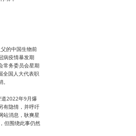
之父的中国生物前
冠病疫情暴发期
会常务委员会星期
届全国人大代表职
销。
2022年9月爆
另有隐情，并呼吁
网站消息，耿爽星
，但围绕此事仍然