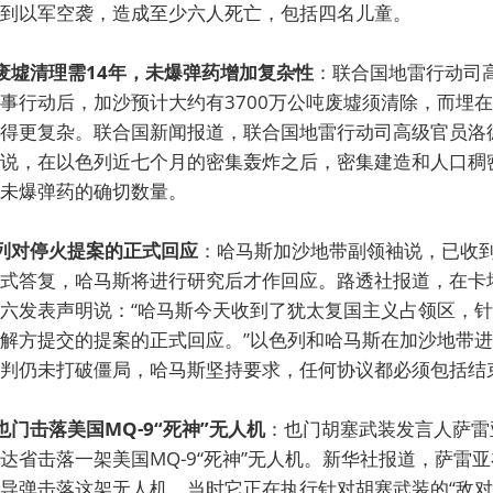
到以军空袭，造成至少六人死亡，包括四名儿童。
沙废墟清理需14年，未爆弹药增加复杂性
：联合国地雷行动司
事行动后，加沙预计大约有3700万公吨废墟须清除，而埋
得更复杂。联合国新闻报道，联合国地雷行动司高级官员洛
说，在以色列近七个月的密集轰炸之后，密集建造和人口稠
未爆弹药的确切数量。
色列对停火提案的正式回应
：哈马斯加沙地带副领袖说，已收
式答复，哈马斯将进行研究后才作回应。路透社报道，在卡
六发表声明说：“哈马斯今天收到了犹太复国主义占领区，针
解方提交的提案的正式回应。”以色列和哈马斯在加沙地带
判仍未打破僵局，哈马斯坚持要求，任何协议都必须包括结
也门击落美国MQ-9“死神”无人机
：也门胡塞武装发言人萨雷
达省击落一架美国MQ-9“死神”无人机。新华社报道，萨雷
导弹击落这架无人机，当时它正在执行针对胡塞武装的“敌对