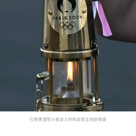
巴黎奧運聖火被放入特殊裝置走海路傳遞