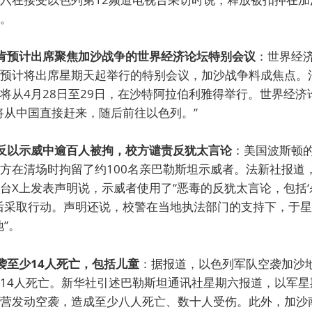
。
林肯预计出席聚焦加沙战争的世界经济论坛特别会议
：世界经
预计将出席星期天起举行的特别会议，加沙战争料成焦点。
将从4月28日至29日，在沙特阿拉伯利雅得举行。世界经济
将从中国直接赶来，随后前往以色列。”
学反以示威中逾百人被拘，校方谴责反犹太言论
：美国波斯顿
方在清场时拘留了约100名亲巴勒斯坦示威者。法新社报道
台X上发表声明说，示威者使用了“恶毒的反犹太言论，包括‘
后采取行动。声明还说，校警在当地执法部门的支持下，于
”。
空袭至少14人死亡，包括儿童
：据报道，以色列军队空袭加沙
14人死亡。新华社引述巴勒斯坦通讯社星期六报道，以军星
营发动空袭，造成至少八人死亡、数十人受伤。此外，加沙