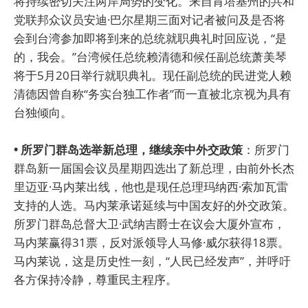
将持续密切关注两岸局势的变化。来自肯塔基州的共和
党联邦众议员安迪·巴尔星期三面对记者被问及是否将
会到台湾参加即将到来的总统就职典礼时回应说，“是
的，我会。”台湾候任总统赖清德和候任副总统萧美琴
将于5月20日举行就职典礼。现任副总统的民进党人赖
清德因曾自称“务实台独工作者”而一直被北京视为具有
台独倾向。
• 所罗门群岛选举新总理，继续亲中外交政策
：所罗门
群岛新一届国会议员星期四选出了新总理，由前外长杰
里迈亚·马内莱出线，他也是现任总理玛纳西·索加瓦雷
支持的人选。马内莱承诺延续与中国友好的外交政策。
所罗门群岛总督大卫·武纳吉爵士在议会大厦外宣布，
马内莱赢得31票，反对派领导人马修·威尔获得18票。
马内莱说，这是历史性一刻，“人民已经发声”，并呼吁
各方保持冷静，尊重民主程序。