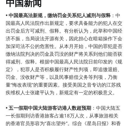
中国新闻
• 中国最高法新规，缴纳罚金关系犯人减刑与假释
：中
国最高人民法院作出新规定，要求具备能力的犯人在交
出罚金后方可减刑、假释。有分析认为，此举和中国经
济不振，当局设法开源有关，因此担心在暗箱操作下会
加深司法不公的危害性。从本月开始，中国的罪犯是否
缴纳法院判决的罚金及罚没的财产将关系到他们能否获
得减刑、假释。根据中国最高人民法院日前印发的《规
定》，犯罪人是否积极履行财产性判项，即追缴退赔、
罚金、没收财产等，以及民事赔偿义务等判项，乃衡
量“悔改表现”的重要因素。接受美国之音专访的江苏残
疾维权人士张建平认为，新规定有一定的积极意义。
• 五一假期中国大陆游客访港人数超预期
：中国大陆五
一长假期到访香港旅客占逾18万人次，从事旅游相关
的香港官员形容为“喜出望外”。综合《星岛日报》和香