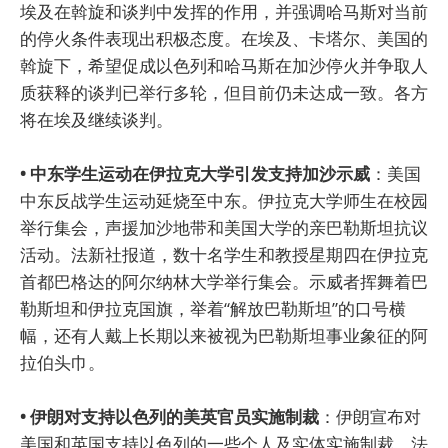
埃及在斡旋和谈判中发挥的作用，并强调哈马斯对当前
的停火条件表现出积极态度。在埃及、卡塔尔、美国的
斡旋下，希望促成以色列和哈马斯在加沙停火并争取人
质获释的谈判已举行多轮，但目前仍未达成一致。各方
将在埃及继续谈判。
• 中东学生运动在伊拉克大学引发支持加沙示威
：美国
中东反战学生运动延烧至中东。伊拉克大学师生在校园
举行集会，声援加沙地带和美国大学的亲巴勒斯坦抗议
活动。法新社报道，数十名学生和教授星期四在伊拉克
首都巴格达的阿尔纳林大学举行集会。示威者挥舞着巴
勒斯坦和伊拉克国旗，举着“解放巴勒斯坦”的口号横
幅，还有人戴上长期以来被视为巴勒斯坦事业象征的阿
拉伯头巾。
• 伊朗对支持以色列的美英官员实施制裁
：伊朗宣布对
美国和英国支持以色列的一些个人及实体实施制裁。法