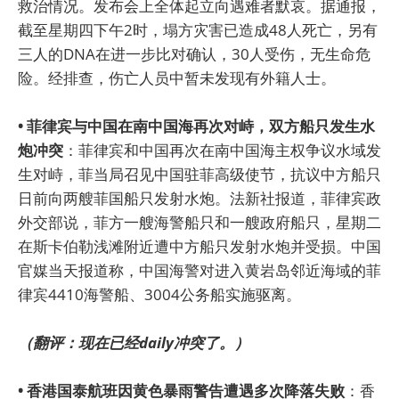
救治情况。发布会上全体起立向遇难者默哀。据通报，
截至星期四下午2时，塌方灾害已造成48人死亡，另有
三人的DNA在进一步比对确认，30人受伤，无生命危
险。经排查，伤亡人员中暂未发现有外籍人士。
• 菲律宾与中国在南中国海再次对峙，双方船只发生水
炮冲突
：菲律宾和中国再次在南中国海主权争议水域发
生对峙，菲当局召见中国驻菲高级使节，抗议中方船只
日前向两艘菲国船只发射水炮。法新社报道，菲律宾政
外交部说，菲方一艘海警船只和一艘政府船只，星期二
在斯卡伯勒浅滩附近遭中方船只发射水炮并受损。中国
官媒当天报道称，中国海警对进入黄岩岛邻近海域的菲
律宾4410海警船、3004公务船实施驱离。
（翻评：现在已经daily冲突了。）
• 香港国泰航班因黄色暴雨警告遭遇多次降落失败
：香