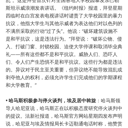
乱”。这是拜登首次针对全国各地大学校园暴发亲巴勒
斯坦示威浪潮发表讲话。《纽约时报》报道，拜登星期
四临时在白宫发表电视讲话时谴责了大学校园里的暴力
抗议，他指大学生与其他示威者为表达他们对以色列的
不满所采取的行动“过了头”。他说：“破坏建筑设施不
是和平抗议，这是违法行为。”拜登说： “破坏公物、侵
入、打破门窗、封锁校园、迫使大学停课和取消毕业典
礼——所有这些都不是和平抗议。威胁人们、恐吓人
们、令人们产生恐惧不是和平抗议。这些行为都是违法
的。异议对于民主至关重要，但异议绝不能导致混乱或
剥夺他人的权利，必须允许学生们完成他们的学期课程
和大学教育。”
• 哈马斯积极参与停火谈判，埃及居中斡旋
：哈马斯领
导人哈尼亚说，哈马斯正在以积极态度研究停火谈判中
的提议。法新社报道，哈马斯官方网站星期四发布声明
说，哈尼亚与埃及情报局长卡迈勒通电话时称，他赞赏