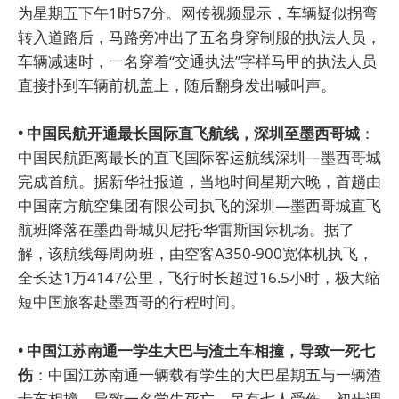
为星期五下午1时57分。网传视频显示，车辆疑似拐弯
转入道路后，马路旁冲出了五名身穿制服的执法人员，
车辆减速时，一名穿着“交通执法”字样马甲的执法人员
直接扑到车辆前机盖上，随后翻身发出喊叫声。
• 中国民航开通最长国际直飞航线，深圳至墨西哥城
：
中国民航距离最长的直飞国际客运航线深圳—墨西哥城
完成首航。据新华社报道，当地时间星期六晚，首趟由
中国南方航空集团有限公司执飞的深圳—墨西哥城直飞
航班降落在墨西哥城贝尼托·华雷斯国际机场。据了
解，该航线每周两班，由空客A350-900宽体机执飞，
全长达1万4147公里，飞行时长超过16.5小时，极大缩
短中国旅客赴墨西哥的行程时间。
• 中国江苏南通一学生大巴与渣土车相撞，导致一死七
伤
：中国江苏南通一辆载有学生的大巴星期五与一辆渣
卡车相撞，导致一名学生死亡，另有七人受伤。初步调