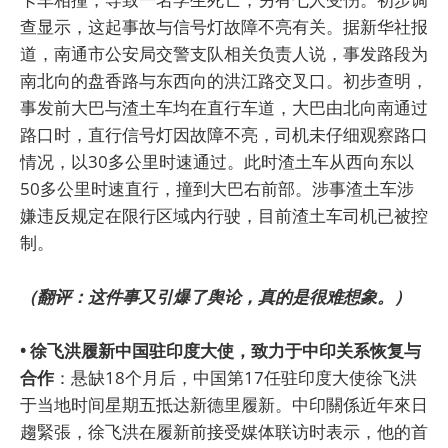
查显示，这起事故与信号灯故障不亮有关。据新华社报
道，南通市公安局交警支队相关负责人说，事发路段为
南北向的盘香路与东西向的洪江路交叉口。初步查明，
事发前大巴与渣土车均在直行车道，大巴由北向南通过
路口时，直行信号灯因故障不亮，司机未仔细观察路口
情况，以30多公里时速通过。此时渣土车从西向东以
50多公里时速直行，撞到大巴右前部。涉事渣土车涉
嫌违反规定在限行区域内行驶，目前渣土车司机已被控
制。
（翻评：这件事又引爆了舆论，真的是很难想象。）
• 徐飞洪履新中国驻印度大使，致力于中印关系恢复与
合作
：悬缺18个月后，中国第17任驻印度大使徐飞洪
于当地时间星期五抵达新德里履新。中印關係近年來日
趨緊張，徐飞洪在履新前接受媒体联访时表示，他的首