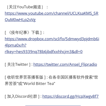
［关注YouTube频道］：
https://www.youtube.com/channel/UCLKsaKMS_5R
QuM0wHLp2vVg
[ 《疫年纪事》下载 ]：
https://www.dropbox.com/scl/fo/5dmwyd3pjdmb6i
4lpma0x/h?
rlkey=hes9339nq78b6jbdfxxhhcjm3&dl=0
[ 关注Twitter ] :
https://twitter.com/Ansel_Flipradio
[ 收听世界苦茶播客版 ] : 在各非国区播客软件搜索“世
界苦茶”或“World Bitter Tea”
[ 加入Discord社群 ] :
https://discord.gg/HcpXwgv8f7