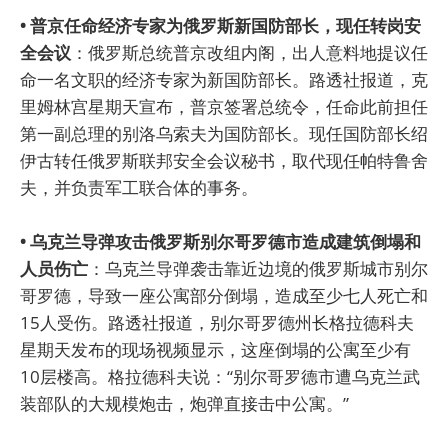
• 普京任命经济专家为俄罗斯新国防部长，现任转岗安
全会议
：俄罗斯总统普京改组内阁，出人意料地提议任
命一名文职的经济专家为新国防部长。路透社报道，克
里姆林宫星期天宣布，普京签署总统令，任命此前担任
第一副总理的别洛乌索夫为国防部长。现任国防部长绍
伊古转任俄罗斯联邦安全会议秘书，取代现任帕特鲁舍
夫，并负责军工联合体的事务。
• 乌克兰导弹攻击俄罗斯别尔哥罗德市造成建筑倒塌和
人员伤亡
：乌克兰导弹袭击靠近边境的俄罗斯城市别尔
哥罗德，导致一座公寓部分倒塌，造成至少七人死亡和
15人受伤。路透社报道，别尔哥罗德州长格拉德科夫
星期天发布的现场视频显示，这座倒塌的公寓至少有
10层楼高。格拉德科夫说：“别尔哥罗德市遭乌克兰武
装部队的大规模炮击，炮弹直接击中公寓。”