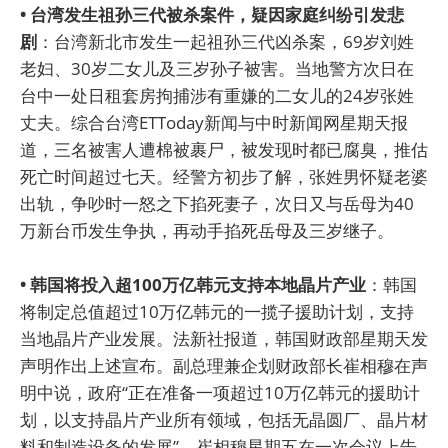
• 台湾发生祖孙三代被杀案件，疑因家庭纠纷引发悲
剧
：台湾新北市发生一起祖孙三代凶杀案，69岁刘姓
老妇、30岁二女儿及三岁孙子被害。当地警方次日在
台中一处日租套房拘捕涉有重嫌的二女儿的24岁张姓
丈夫。综合台湾ETToday新闻与中时新闻网星期天报
道，三名被害人遭棉被裹尸，被发现时都已腐臭，推估
死亡时间超过七天。经警方初步了解，张姓男怀疑老婆
出轨，争吵时一怒之下掐死妻子，次日又与岳母为40
万新台币发生争执，再动手掐死岳母及三岁继子。
• 韩国将投入超100万亿韩元支持本地晶片产业
：韩国
将制定总值超过10万亿韩元的一揽子援助计划，支持
当地晶片产业发展。法新社报道，韩国财政部星期天发
声明作出上述宣布。副总理兼企划财政部长崔相穆在声
明中说，政府“正在准备一项超过10万亿韩元的援助计
划，以支持晶片产业所有领域，包括无晶圆厂、晶片材
料和制造设备的发展”。崔相穆星期五在一次会议上告