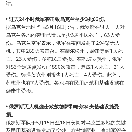
话。
• 过去24小时俄军袭击致乌克兰至少3死63伤。
据乌克兰地区当局5月16日报告，俄罗斯在过去一天对
乌克兰各地的袭击已造成至少3名平民死亡，63人受
伤。乌克兰空军表示，俄军在夜间发射了294架无人
机，其中269架被击落。在赫尔松州，袭击导致1人死
亡、23人受伤，多栋民居受损。在扎波罗热州，俄军
对53个定居点发动了850次攻击，造成1人死亡、21人
受伤。顿涅茨克州则报告1人死亡、4人受伤。此外，
苏梅州也有7人受伤。各地均有民用建筑和基础设施在
袭击中受损。
• 俄罗斯无人机袭击致敖德萨和哈尔科夫基础设施受
损。
俄罗斯军队于5月15日至16日夜间对乌克兰多地的关键
及民用基础设施发动了空袭。在敖德萨州，当地军管会