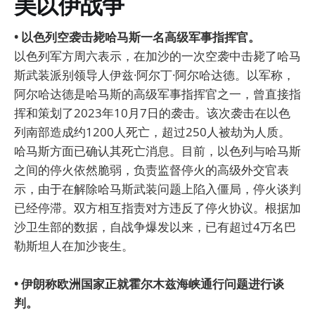
美以伊战争
• 以色列空袭击毙哈马斯一名高级军事指挥官。
以色列军方周六表示，在加沙的一次空袭中击毙了哈马
斯武装派别领导人伊兹·阿尔丁·阿尔哈达德。以军称，
阿尔哈达德是哈马斯的高级军事指挥官之一，曾直接指
挥和策划了2023年10月7日的袭击。该次袭击在以色
列南部造成约1200人死亡，超过250人被劫为人质。
哈马斯方面已确认其死亡消息。目前，以色列与哈马斯
之间的停火依然脆弱，负责监督停火的高级外交官表
示，由于在解除哈马斯武装问题上陷入僵局，停火谈判
已经停滞。双方相互指责对方违反了停火协议。根据加
沙卫生部的数据，自战争爆发以来，已有超过4万名巴
勒斯坦人在加沙丧生。
• 伊朗称欧洲国家正就霍尔木兹海峡通行问题进行谈
判。