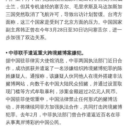
士兰，但其专机途经的塞舌尔、毛里求斯及马达加斯加
三国突然取消了飞航许可，导致出访计划暂缓。台湾方
面称，这三个国家是受到了北京方面的压力。中国国家
副主席韩正曾在今年3月28日至30日访问塞舌尔，进一
步加强了双边关系。
• 中菲联手遣返重大跨境赌博案嫌犯。
据中国驻菲律宾大使馆消息，中菲两国执法部门近日合
作，成功抓获并遣返了一名涉嫌组织跨境赌博犯罪的陈
姓嫌疑人。通报称，该嫌疑人伙同他人在境外搭建非法
赌博网站，向数千名中国大陆民众招赌，并通过设置取
现门槛等方式牟取暴利，涉案金额超过2亿元人民币。
中国驻菲使馆重申，中国法律禁止任何形式的赌博活
动，并将继续同菲方加强执法合作，共同打击跨境赌博
犯罪。去年2月，中菲执法部门曾合作遣返近百名在菲
从事离岸博彩的中国公民。