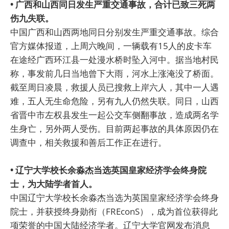
• 广西和山西同日发生严重交通事故，合计已致三死两
伤九失联。
中国广西和山西两地同日分别发生严重交通事故。综合
官方媒体报道，上周六晚间，一辆载有15人的皮卡车
在途经广西环江县一处漫水桥时坠入河中。据当地村民
称，事发前几日当地曾下大雨，河水上涨淹没了桥面。
截至周日凌晨，救援人员已搜救上岸六人，其中一人遇
难，五人无生命危险，另有九人仍然失联。同日，山西
省晋中市左权县发生一起公交车侧翻事故，造成两名学
生身亡，另外两人受伤。目前两起事故的具体原因仍在
调查中，相关救援和善后工作正在进行。
• 辽宁大学校长余淼杰当选英国皇家经济学会终身院
士，为大陆学者首人。
中国辽宁大学校长余淼杰当选为英国皇家经济学会终身
院士，并获授终身勋衔（FREconS），成为首位获得此
项荣誉的中国大陆经济学者。辽宁大学官网发布消息