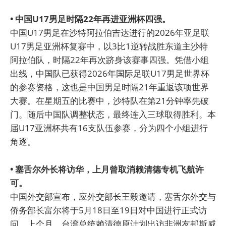
• 中国U17男足时隔22年再进亚洲杯四强。
中国U17男足在沙特阿拉伯吉达进行的2026年亚足联
U17男足亚洲杯复赛中，以3比1逆转战胜东道主沙特
阿拉伯队，时隔22年再次跻身该赛事四强。凭借小组
出线，中国队已获得2026年国际足联U17男足世界杯
的参赛资格，这也是中国男足时隔21年重返该项世界
大赛。在星期五的比赛中，沙特队在第21分钟率先破
门。随后中国队调整状态，最终连入三球取得胜利。本
届U17亚洲杯共有16支队伍参赛，分为四个小组进行
角逐。
• 塞舌尔外长将访华，上月曾取消赖清德专机飞航许
可。
中国外交部宣布，应外交部长王毅邀请，塞舌尔外交与
侨务部长富尔将于5月18日至19日对中国进行正式访
问。上个月，台湾总统赖清德原计划出访非洲友邦斯威