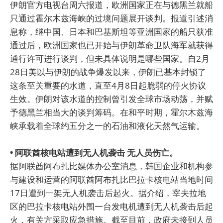
伊朗官方电视台周六报道，欧洲国家正在与德黑兰就船
只通过霍尔木兹海峡的过境问题展开谈判。报道引述消
息称，继中国、日本和巴基斯坦等亚洲国家的船只获准
通过后，欧洲国家也已开始与伊朗革命卫队海军就获得
通行许可进行谈判，但未具体说明是哪些国家。自2月
28日美以与伊朗的战争爆发以来，伊朗已基本封锁了
这条至关重要的水道，直至4月8日起脆弱的停火协议
生效。伊朗对该水道的控制曾引发全球市场动荡，并赋
予德黑兰相当大的谈判筹码。在和平时期，霍尔木兹海
峡承载着全球约五分之一的石油和液化天然气运输。
• 阿联酋核电站遭到无人机袭击 无人员伤亡。
据阿联酋阿布扎比媒体办公室消息，韩国企业和机构参
与建设和运营的阿联酋阿布扎比巴拉卡核电站当地时间
17日遭到一架无人机袭击后起火。据介绍，宰夫拉地
区的巴拉卡核电站外围一台发电机遭到无人机袭击后起
火，有关方采取应急措施。截至目前，政府未接到人员