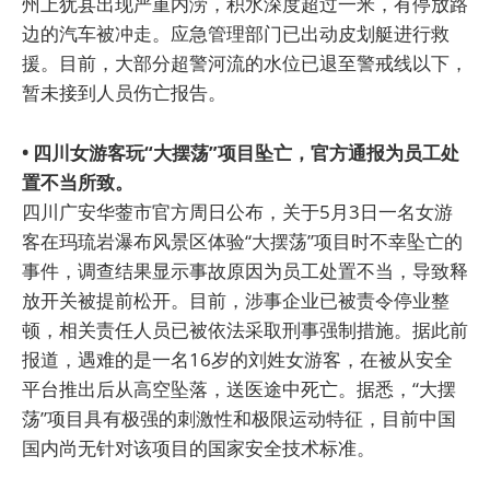
州上犹县出现严重内涝，积水深度超过一米，有停放路
边的汽车被冲走。应急管理部门已出动皮划艇进行救
援。目前，大部分超警河流的水位已退至警戒线以下，
暂未接到人员伤亡报告。
• 四川女游客玩“大摆荡”项目坠亡，官方通报为员工处
置不当所致。
四川广安华蓥市官方周日公布，关于5月3日一名女游
客在玛琉岩瀑布风景区体验“大摆荡”项目时不幸坠亡的
事件，调查结果显示事故原因为员工处置不当，导致释
放开关被提前松开。目前，涉事企业已被责令停业整
顿，相关责任人员已被依法采取刑事强制措施。据此前
报道，遇难的是一名16岁的刘姓女游客，在被从安全
平台推出后从高空坠落，送医途中死亡。据悉，“大摆
荡”项目具有极强的刺激性和极限运动特征，目前中国
国内尚无针对该项目的国家安全技术标准。