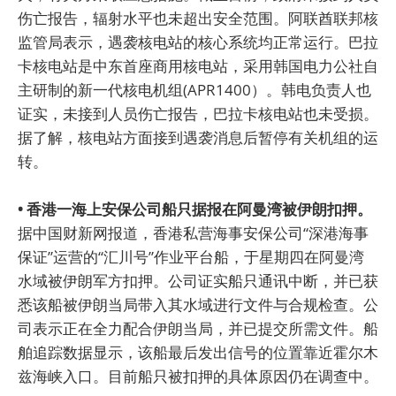
伤亡报告，辐射水平也未超出安全范围。阿联酋联邦核
监管局表示，遇袭核电站的核心系统均正常运行。巴拉
卡核电站是中东首座商用核电站，采用韩国电力公社自
主研制的新一代核电机组(APR1400）。韩电负责人也
证实，未接到人员伤亡报告，巴拉卡核电站也未受损。
据了解，核电站方面接到遇袭消息后暂停有关机组的运
转。
• 香港一海上安保公司船只据报在阿曼湾被伊朗扣押。
据中国财新网报道，香港私营海事安保公司“深港海事
保证”运营的“汇川号”作业平台船，于星期四在阿曼湾
水域被伊朗军方扣押。公司证实船只通讯中断，并已获
悉该船被伊朗当局带入其水域进行文件与合规检查。公
司表示正在全力配合伊朗当局，并已提交所需文件。船
舶追踪数据显示，该船最后发出信号的位置靠近霍尔木
兹海峡入口。目前船只被扣押的具体原因仍在调查中。