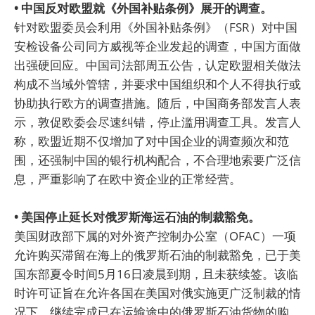
• 中国反对欧盟就《外国补贴条例》展开的调查。
针对欧盟委员会利用《外国补贴条例》（FSR）对中国
安检设备公司同方威视等企业发起的调查，中国方面做
出强硬回应。中国司法部周五公告，认定欧盟相关做法
构成不当域外管辖，并要求中国组织和个人不得执行或
协助执行欧方的调查措施。随后，中国商务部发言人表
示，敦促欧委会尽速纠错，停止滥用调查工具。发言人
称，欧盟近期不仅增加了对中国企业的调查频次和范
围，还强制中国的银行机构配合，不合理地索要广泛信
息，严重影响了在欧中资企业的正常经营。
• 美国停止延长对俄罗斯海运石油的制裁豁免。
美国财政部下属的对外资产控制办公室（OFAC）一项
允许购买滞留在海上的俄罗斯石油的制裁豁免，已于美
国东部夏令时间5月16日凌晨到期，且未获续签。该临
时许可证旨在允许各国在美国对俄实施更广泛制裁的情
况下，继续完成已在运输途中的俄罗斯石油货物的购