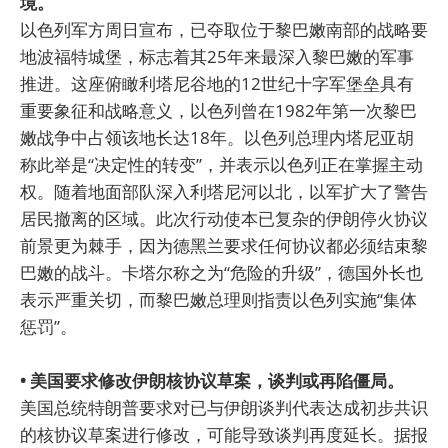
境。
以色列军方周日宣布，已夺取位于黎巴嫩南部的战略要
地波福特城堡，标志着其25年来最深入黎巴嫩的军事
推进。这座俯瞰利塔尼谷地的12世纪十字军堡垒具有
重要象征和战略意义，以色列曾在1982年第一次黎巴
嫩战争中占领该地长达18年。以色列总理内塔尼亚胡
称此举是“决定性的转变”，并表示以色列正在掌握主动
权。随着地面部队深入利塔尼河以北，以军扩大了警告
居民撤离的区域。此次行动使本已复杂的伊朗停火协议
前景更为棘手，因为德黑兰要求任何协议都必须结束黎
巴嫩的战斗。卡塔尔称之为“危险的升级”，德国外长也
表示严重关切，而黎巴嫩总理则指责以色列实施“集体
惩罚”。
• 美国要求修改伊朗核协议草案，谈判或再陷僵局。
美国总统特朗普要求对已与伊朗谈判代表达成初步共识
的核协议草案进行修改，可能导致谈判再度延长。据报