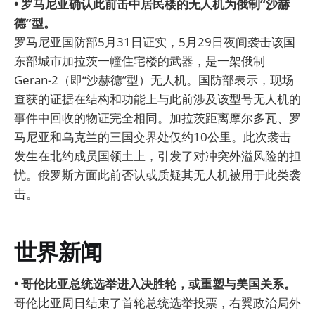
• 罗马尼亚确认此前击中居民楼的无人机为俄制“沙赫
德”型。
罗马尼亚国防部5月31日证实，5月29日夜间袭击该国
东部城市加拉茨一幢住宅楼的武器，是一架俄制
Geran-2（即“沙赫德”型）无人机。国防部表示，现场
查获的证据在结构和功能上与此前涉及该型号无人机的
事件中回收的物证完全相同。加拉茨距离摩尔多瓦、罗
马尼亚和乌克兰的三国交界处仅约10公里。此次袭击
发生在北约成员国领土上，引发了对冲突外溢风险的担
忧。俄罗斯方面此前否认或质疑其无人机被用于此类袭
击。
世界新闻
• 哥伦比亚总统选举进入决胜轮，或重塑与美国关系。
哥伦比亚周日结束了首轮总统选举投票，右翼政治局外