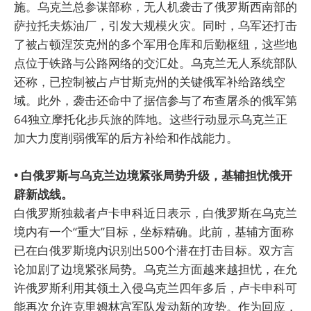
施。乌克兰总参谋部称，无人机袭击了俄罗斯西南部的
萨拉托夫炼油厂，引发大规模火灾。同时，乌军还打击
了被占顿涅茨克州的多个军用仓库和后勤枢纽，这些地
点位于铁路与公路网络的交汇处。乌克兰无人系统部队
还称，已控制被占卢甘斯克州的关键俄军补给路线空
域。此外，袭击还命中了据信参与了布查屠杀的俄军第
64独立摩托化步兵旅的阵地。这些行动显示乌克兰正
加大力度削弱俄军的后方补给和作战能力。
• 白俄罗斯与乌克兰边境紧张局势升级，基辅担忧俄开
辟新战线。
白俄罗斯独裁者卢卡申科近日表示，白俄罗斯在乌克兰
境内有一个“重大”目标，坐标精确。此前，基辅方面称
已在白俄罗斯境内识别出500个潜在打击目标。双方言
论加剧了边境紧张局势。乌克兰方面越来越担忧，在允
许俄罗斯利用其领土入侵乌克兰四年多后，卢卡申科可
能再次允许克里姆林宫军队发动新的攻势。作为回应，