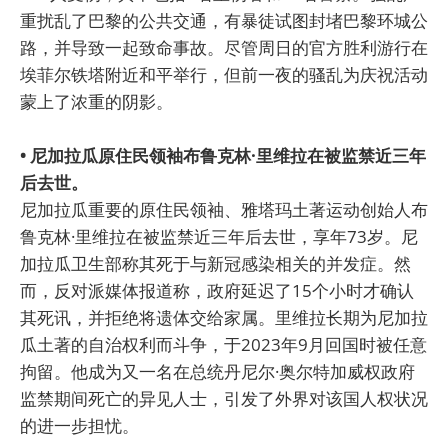
重扰乱了巴黎的公共交通，有暴徒试图封堵巴黎环城公
路，并导致一起致命事故。尽管周日的官方胜利游行在
埃菲尔铁塔附近和平举行，但前一夜的骚乱为庆祝活动
蒙上了浓重的阴影。
• 尼加拉瓜原住民领袖布鲁克林·里维拉在被监禁近三年
后去世。
尼加拉瓜重要的原住民领袖、雅塔玛土著运动创始人布
鲁克林·里维拉在被监禁近三年后去世，享年73岁。尼
加拉瓜卫生部称其死于与新冠感染相关的并发症。然
而，反对派媒体报道称，政府延迟了15个小时才确认
其死讯，并拒绝将遗体交给家属。里维拉长期为尼加拉
瓜土著的自治权利而斗争，于2023年9月回国时被任意
拘留。他成为又一名在总统丹尼尔·奥尔特加威权政府
监禁期间死亡的异见人士，引发了外界对该国人权状况
的进一步担忧。