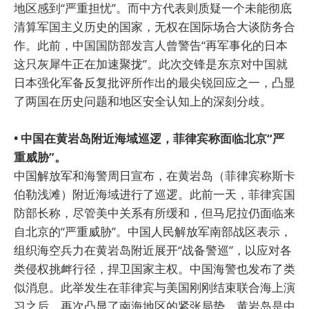
地区感到“严重担忧”。而中方代表则质疑一个未能彻底
清算军国主义历史的国家，无权在国际场合大谈防务合
作。此前，中国国防部发言人曾警告“再军事化的日本
这只灰犀牛正在加速聚拢”。此次交锋是东京对中国就
日本强化军备反复批评所作出的最尖锐回应之一，凸显
了两国在历史问题和地区安全认知上的深刻分歧。
• 中国在黄岩岛附近海域巡逻，菲律宾称面临北京“严
重威胁”。
中国解放军和海警周日宣布，在黄岩岛（菲律宾称斯卡
伯勒浅滩）附近海域进行了巡逻。此前一天，菲律宾国
防部长称，尽管美中关系有所缓和，但马尼拉仍面临来
自北京的“严重威胁”。中国人民解放军南部战区表示，
组织海空兵力在黄岩岛附近展开“战备警巡”，以应对各
类侵权挑衅行径，捍卫国家主权。中国海警也发布了类
似消息。此举发生在菲律宾与美国刚刚结束联合海上演
习之后，再次凸显了南海地区的紧张局势。黄岩岛是中