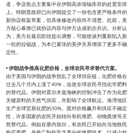
道，争议焦点主要集中在伊朗高浓缩铀库存的处置安排
上。特朗普政府已向伊朗提交了一份包含更严格条件的
新协议框架草案，但具体修改内容尚不清楚。此前，美
方核心幕僚已就协议内容与伊方达成初步共识。分析认
为，美方在最后阶段提出调整，可能使谈判重新陷入新
一轮的拉锯战，为本已紧张的美伊关系增添了更多不确
定性。
• 伊朗战争推高化肥价格，全球农民寻求替代方案。
由于美国与伊朗的战争扰乱了全球供应链，化肥价格在
过去几个月内上涨了40%，迫使全球农民寻找化学肥料
的替代品。伊朗对霍尔木兹海峡的控制冲击了作为化肥
关键原料的天然气供应，并影响了全球航运。海湾地区
生产全球贸易化肥的30%。面对价格飙升和供应不确定
性，许多国家的农民开始转向有机堆肥、动物粪便等天
然替代品。例如在塞内加尔，有农民已开始向当地牧民
购买粪肥，并推广制作富含养分的堆肥技术，以减少对