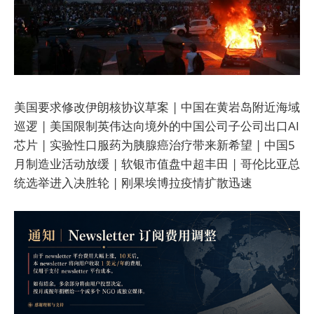
美国要求修改伊朗核协议草案 | 中国在黄岩岛附近海域
巡逻 | 美国限制英伟达向境外的中国公司子公司出口AI
芯片 | 实验性口服药为胰腺癌治疗带来新希望 | 中国5
月制造业活动放缓 | 软银市值盘中超丰田 | 哥伦比亚总
统选举进入决胜轮 | 刚果埃博拉疫情扩散迅速