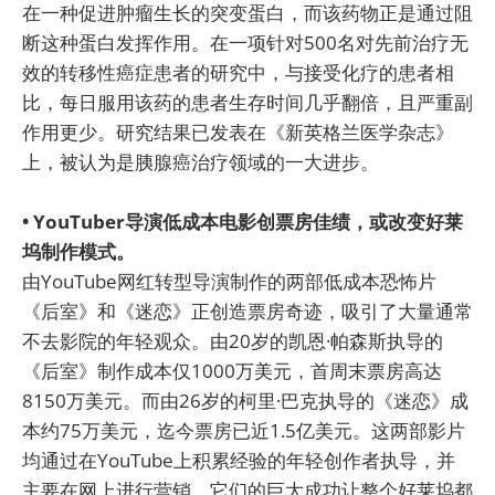
在一种促进肿瘤生长的突变蛋白，而该药物正是通过阻
断这种蛋白发挥作用。在一项针对500名对先前治疗无
效的转移性癌症患者的研究中，与接受化疗的患者相
比，每日服用该药的患者生存时间几乎翻倍，且严重副
作用更少。研究结果已发表在《新英格兰医学杂志》
上，被认为是胰腺癌治疗领域的一大进步。
• YouTuber导演低成本电影创票房佳绩，或改变好莱
坞制作模式。
由YouTube网红转型导演制作的两部低成本恐怖片
《后室》和《迷恋》正创造票房奇迹，吸引了大量通常
不去影院的年轻观众。由20岁的凯恩·帕森斯执导的
《后室》制作成本仅1000万美元，首周末票房高达
8150万美元。而由26岁的柯里·巴克执导的《迷恋》成
本约75万美元，迄今票房已近1.5亿美元。这两部影片
均通过在YouTube上积累经验的年轻创作者执导，并
主要在网上进行营销。它们的巨大成功让整个好莱坞都