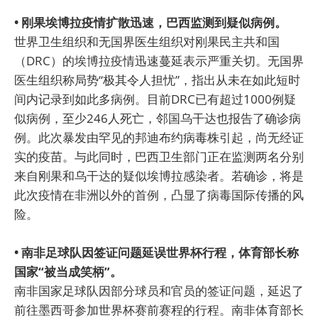
• 刚果埃博拉疫情扩散迅速，巴西监测到疑似病例。
世界卫生组织和无国界医生组织对刚果民主共和国
（DRC）的埃博拉疫情迅速蔓延表示严重关切。无国界
医生组织称局势“极其令人担忧”，指出从未在如此短时
间内记录到如此多病例。目前DRC已有超过1000例疑
似病例，至少246人死亡，邻国乌干达也报告了确诊病
例。此次暴发由罕见的邦迪布约病毒株引起，尚无经证
实的疫苗。与此同时，巴西卫生部门正在监测两名分别
来自刚果和乌干达的疑似埃博拉感染者。若确诊，将是
此次疫情在非洲以外的首例，凸显了病毒国际传播的风
险。
• 南非足球队因签证问题延误世界杯行程，体育部长称
国家“被当成笑柄”。
南非国家足球队因部分球员和官员的签证问题，延迟了
前往墨西哥参加世界杯赛前赛程的行程。南非体育部长