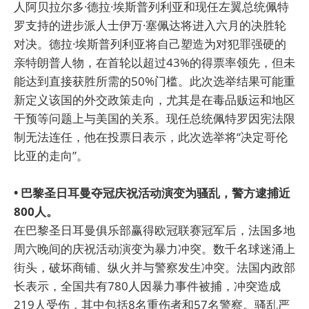
人阿贝拉尔多·德拉·埃斯普列利亚和现任左翼总统佩特
罗支持的进步派人士伊万·塞佩达将进入六月的决胜轮
对决。德拉·埃斯普列利亚将自己塑造为对犯罪强硬的
亲特朗普人物，在首轮以超过43%的得票率领先，但未
能达到直接获胜所需的50%门槛。此次选举结果可能重
新定义该国的外交政策走向，尤其是在毒品贩运和地区
干预等问题上与美国的关系。现任总统佩特罗因宪法限
制无法连任，他在投票日表示，此次选举将“决定哥伦
比亚的走向”。
• 巴黎圣日耳曼夺冠庆祝活动演变为骚乱，警方逮捕近
800人。
在巴黎圣日耳曼俱乐部赢得欧冠联赛冠军后，法国多地
周六晚间的庆祝活动演变为暴力冲突。数千名球迷涌上
街头，破坏商铺、纵火并与警察发生冲突。法国内政部
长表示，全国共有780人因暴力事件被捕，冲突造成
219人受伤，其中包括8名重伤者和57名警察。骚乱严