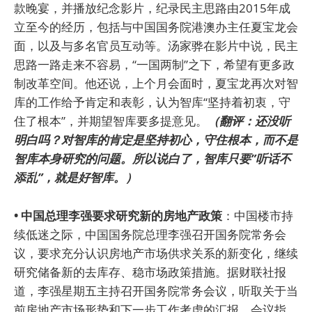
款晚宴，并播放纪念影片，纪录民主思路由2015年成
立至今的经历，包括与中国国务院港澳办主任夏宝龙会
面，以及与多名官员互动等。汤家骅在影片中说，民主
思路一路走来不容易，“一国两制”之下，希望有更多政
制改革空间。他还说，上个月会面时，夏宝龙再次对智
库的工作给予肯定和表彰，认为智库“坚持着初衷，守
住了根本”，并期望智库要多提意见。
（翻评：还没听
明白吗？对智库的肯定是坚持初心，守住根本，而不是
智库本身研究的问题。所以说白了，智库只要”听话不
添乱”，就是好智库。）
• 中国总理李强要求研究新的房地产政策
：中国楼市持
续低迷之际，中国国务院总理李强召开国务院常务会
议，要求充分认识房地产市场供求关系的新变化，继续
研究储备新的去库存、稳市场政策措施。据财联社报
道，李强星期五主持召开国务院常务会议，听取关于当
前房地产市场形势和下一步工作考虑的汇报。会议指