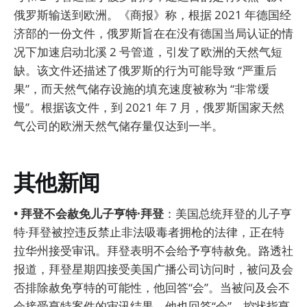
俄罗斯输送到欧洲。《商报》称，根据 2021 年德国经
济部的一份文件，俄罗斯旨在在没有德国当局认证的情
况下加速启动北溪 2 号管道，引发了欧洲的天然气短
缺。该文件还描述了俄罗斯的行为可能导致 “严重后
果”，而天然气储存设施的填充速度被称为 “非常缓
慢”。根据该文件，到 2021 年 7 月，俄罗斯国家天然
气公司的欧洲天然气储存量仅达到一半。
其他新闻
• 拜登不会赦免儿子亨特·拜登
：美国总统拜登的儿子亨
特·拜登被控违反禁止非法吸毒者拥枪的法律，正在特
拉华州接受审讯。拜登表明不会给予亨特赦免。路透社
报道，拜登星期四接受美国广播公司访问时，被问及会
否排除赦免亨特的可能性，他回答“会”。当被问及会不
会接受亨特案件的审讯结果，他也回答“会”。控状指亨