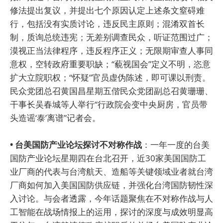
修法提出复议，并提出七个原因认定上述条文窒碍难
行，包括没有实质讨论，违反民主原则；混淆双首长
制，质询总统违宪；无差别调查民众，听证范围过广；
漠视正当法律程序，违反程序正义；无限期审查人事同
意权，空转政府重要职缺；“藐视国会”定义不明，恣意
扩大立院职权；“怀疑”官员虚伪陈述，即可课以刑责。
民众党团总召黄国昌星期五偕民众党团副总召黄珊珊、
干事长吴春城等人举行“行政院会变中央厨房，官员带
头造谣‘泰’离谱”记者会。
• 台美国防产业论坛探讨不对称作战
：一年一度的台美
国防产业论坛星期四在台北召开，近30家美国国防工
业厂商的代表与台湾航天、造船等关键领域业者就台湾
厂商如何加入美国国防供应链，并强化台湾国防韧性深
入讨论。与会者透露，今年话题聚焦在不对称作战与人
工智能在战场情报上的运用，探讨的深度与成效明显高