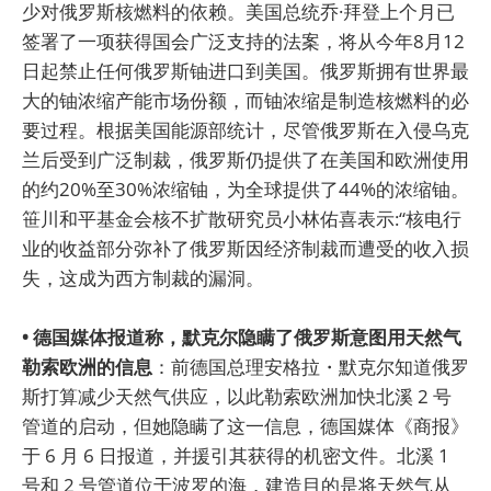
少对俄罗斯核燃料的依赖。美国总统乔·拜登上个月已
签署了一项获得国会广泛支持的法案，将从今年8月12
日起禁止任何俄罗斯铀进口到美国。俄罗斯拥有世界最
大的铀浓缩产能市场份额，而铀浓缩是制造核燃料的必
要过程。根据美国能源部统计，尽管俄罗斯在入侵乌克
兰后受到广泛制裁，俄罗斯仍提供了在美国和欧洲使用
的约20%至30%浓缩铀，为全球提供了44%的浓缩铀。
笹川和平基金会核不扩散研究员小林佑喜表示:“核电行
业的收益部分弥补了俄罗斯因经济制裁而遭受的收入损
失，这成为西方制裁的漏洞。
• 德国媒体报道称，默克尔隐瞒了俄罗斯意图用天然气
勒索欧洲的信息
：前德国总理安格拉・默克尔知道俄罗
斯打算减少天然气供应，以此勒索欧洲加快北溪 2 号
管道的启动，但她隐瞒了这一信息，德国媒体《商报》
于 6 月 6 日报道，并援引其获得的机密文件。北溪 1
号和 2 号管道位于波罗的海，建造目的是将天然气从