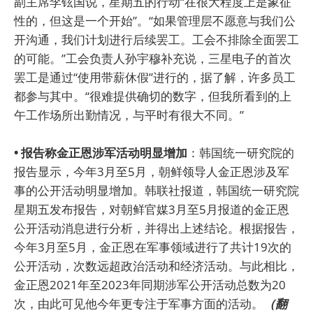
副主席李铉国说，星期五的行动“在很大程度上是象征
性的，但这是一个开始”。“如果管理层不愿意与我们公
开沟通，我们计划进行后续罢工。工会不排除全面罢工
的可能。”工会负责人孙宇穆补充说，三星电子的首次
罢工是通过“使用带薪休假”进行的，据了解，许多员工
都参与其中。“很难提供确切的数字，但我所看到的上
午工作场所出勤情况，与平时有很大不同。”
• 报告称金正恩涉军活动明显增加
：韩国统一研究院的
报告显示，今年3月至5月，朝鲜领导人金正恩涉及军
事的公开活动明显增加。韩联社报道，韩国统一研究院
星期五发布报告，对朝鲜官媒3月至5月报道的金正恩
公开活动消息进行分析，并得出上述结论。根据报告，
今年3月至5月，金正恩在军事领域进行了共计19次的
公开活动，次数远超政治活动和经济活动。与此相比，
金正恩2021年至2023年同期涉军公开活动总数为20
次，由此可见他今年更专注于军事方面的活动。
（翻