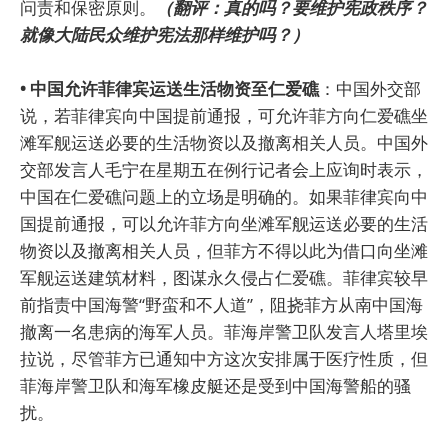
问责和保密原则。
（翻评：真的吗？要维护宪政秩序？
就像大陆民众维护宪法那样维护吗？）
• 中国允许菲律宾运送生活物资至仁爱礁
：中国外交部
说，若菲律宾向中国提前通报，可允许菲方向仁爱礁坐
滩军舰运送必要的生活物资以及撤离相关人员。中国外
交部发言人毛宁在星期五在例行记者会上应询时表示，
中国在仁爱礁问题上的立场是明确的。如果菲律宾向中
国提前通报，可以允许菲方向坐滩军舰运送必要的生活
物资以及撤离相关人员，但菲方不得以此为借口向坐滩
军舰运送建筑材料，图谋永久侵占仁爱礁。菲律宾较早
前指责中国海警“野蛮和不人道”，阻挠菲方从南中国海
撤离一名患病的海军人员。菲海岸警卫队发言人塔里埃
拉说，尽管菲方已通知中方这次安排属于医疗性质，但
菲海岸警卫队和海军橡皮艇还是受到中国海警船的骚
扰。