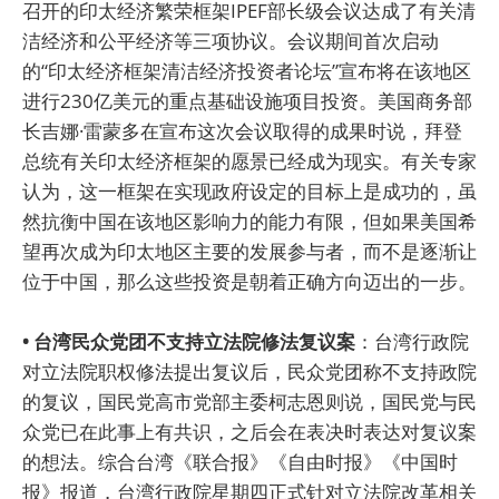
召开的印太经济繁荣框架IPEF部长级会议达成了有关清
洁经济和公平经济等三项协议。会议期间首次启动
的“印太经济框架清洁经济投资者论坛”宣布将在该地区
进行230亿美元的重点基础设施项目投资。美国商务部
长吉娜·雷蒙多在宣布这次会议取得的成果时说，拜登
总统有关印太经济框架的愿景已经成为现实。有关专家
认为，这一框架在实现政府设定的目标上是成功的，虽
然抗衡中国在该地区影响力的能力有限，但如果美国希
望再次成为印太地区主要的发展参与者，而不是逐渐让
位于中国，那么这些投资是朝着正确方向迈出的一步。
• 台湾民众党团不支持立法院修法复议案
：台湾行政院
对立法院职权修法提出复议后，民众党团称不支持政院
的复议，国民党高市党部主委柯志恩则说，国民党与民
众党已在此事上有共识，之后会在表决时表达对复议案
的想法。综合台湾《联合报》《自由时报》《中国时
报》报道，台湾行政院星期四正式针对立法院改革相关