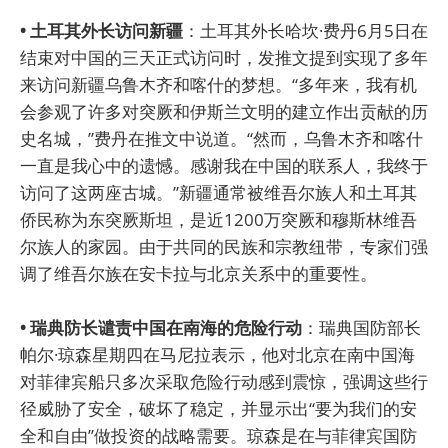
• 土耳其外长访问新疆
：土耳其外长哈坎·费丹6月5日在
结束对中国的三天正式访问时，发推文提到实现了多年
来访问新疆乌鲁木齐和喀什的梦想。“多年来，我有机
会参观了许多对突厥和伊斯兰文明的建立作出贡献的历
史名城，”费丹在推文中说道。“然而，乌鲁木齐和喀什
一直是我心中的遗憾。感谢我在中国的联系人，我终于
访问了这两座古城。”新疆通常被维吾尔族人和土耳其
侨民称为东突厥斯坦，是近1200万突厥和穆斯林维吾
尔族人的家园。由于共同的民族和宗教纽带，专家们强
调了维吾尔族在安卡拉与北京关系中的重要性。
• 瑞典防长谴责中国在南海的危险行动
：瑞典国防部长
帕尔·琼森星期四在马尼拉表示，他对北京在南中国海
对菲律宾船只多次采取危险行动感到震惊，强调这些行
径威胁了安全，破坏了稳定，并显示出“要为我们的安
全和自由”做投资的战略需要。琼森是在与菲律宾国防