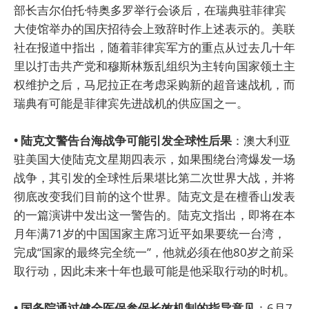
部长吉尔伯托·特奥多罗举行会谈后，在瑞典驻菲律宾
大使馆举办的国庆招待会上致辞时作上述表示的。美联
社在报道中指出，随着菲律宾军方的重点从过去几十年
里以打击共产党和穆斯林叛乱组织为主转向国家领土主
权维护之后，马尼拉正在考虑采购新的超音速战机，而
瑞典有可能是菲律宾先进战机的供应国之一。
• 陆克文警告台海战争可能引发全球性后果
：澳大利亚
驻美国大使陆克文星期四表示，如果围绕台湾爆发一场
战争，其引发的全球性后果堪比第二次世界大战，并将
彻底改变我们目前的这个世界。陆克文是在檀香山发表
的一篇演讲中发出这一警告的。陆克文指出，即将在本
月年满71岁的中国国家主席习近平如果要统一台湾，
完成“国家的最终完全统一”，他就必须在他80岁之前采
取行动，因此未来十年也最可能是他采取行动的时机。
• 国务院通过健全医保参保长效机制的指导意见
：6月7