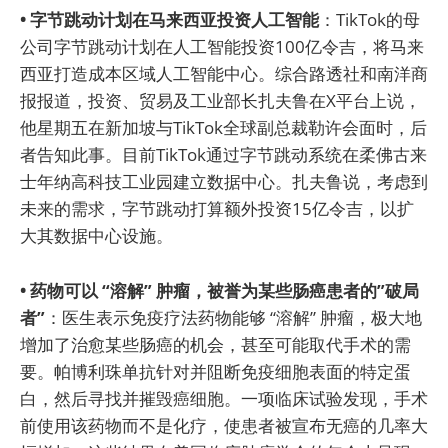
• 字节跳动计划在马来西亚投资人工智能
：TikTok的母
公司字节跳动计划在人工智能投资100亿令吉，将马来
西亚打造成本区域人工智能中心。综合路透社和南洋商
报报道，投资、贸易及工业部长扎夫鲁在X平台上说，
他星期五在新加坡与TikTok全球副总裁勒许会面时，后
者告知此事。目前TikTok通过字节跳动系统在柔佛古来
士年纳高科技工业园建立数据中心。扎夫鲁说，考虑到
未来的需求，字节跳动打算额外投资15亿令吉，以扩
大其数据中心设施。
• 药物可以 “溶解” 肿瘤，被誉为某些肠癌患者的”破局
者”
：医生表示免疫疗法药物能够 “溶解” 肿瘤，极大地
增加了治愈某些肠癌的机会，甚至可能取代手术的需
要。帕博利珠单抗针对并阻断免疫细胞表面的特定蛋
白，然后寻找并摧毁癌细胞。一项临床试验发现，手术
前使用该药物而不是化疗，使患者被宣布无癌的几率大