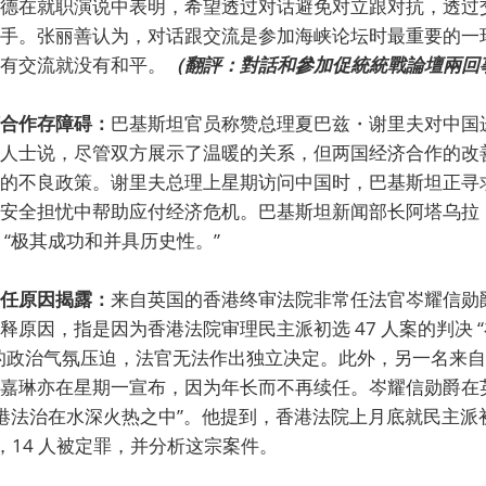
德在就职演说中表明，希望透过对话避免对立跟对抗，透过
手。张丽善认为，对话跟交流是参加海峡论坛时最重要的一
有交流就没有和平。
（翻評：對話和參加促統統戰論壇兩回
合作存障碍：
巴基斯坦官员称赞总理夏巴兹・谢里夫对中国
人士说，尽管双方展示了温暖的关系，但两国经济合作的改
的不良政策。谢里夫总理上星期访问中国时，巴基斯坦正寻
安全担忧中帮助应付经济危机。巴基斯坦新闻部长阿塔乌拉
 “极其成功和并具历史性。”
任原因揭露：
来自英国的香港终审法院非常任法官岑耀信勋
释原因，指是因为香港法院审理民主派初选 47 人案的判决 
的政治气氛压迫，法官无法作出独立决定。此外，另一名来
嘉琳亦在星期一宣布，因为年长而不再续任。岑耀信勋爵在
香港法治在水深火热之中”。他提到，香港法院上月底就民主派初
决，14 人被定罪，并分析这宗案件。