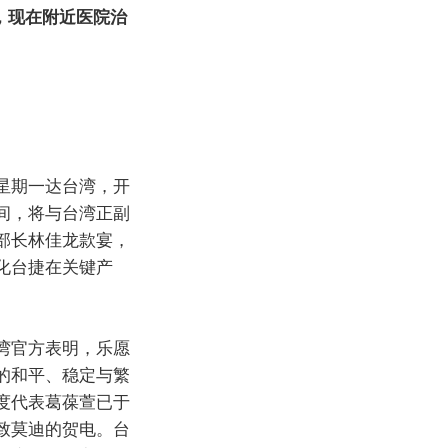
，现在附近医院治
星期一达台湾，开
间，将与台湾正副
部长林佳龙款宴，
化台捷在关键产
湾官方表明，乐愿
的和平、稳定与繁
度代表葛葆萱已于
致莫迪的贺电。台