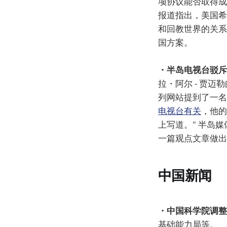
项协议能否取得成
报道指出，美国希
和回教世界的关系
国方案。
・半岛电视台驳斥
拉・阿尔 - 贾迈
列网站提到了一名
电视台有关
，他的
上写道。" 半岛媒
一篇观点文章做出
中国新闻
・中国科学院调整
基础能力局等。