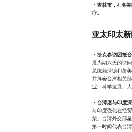
・吉林市，4 名
疗。
亚太印太新
・捷克参访团抵台
展为期六天的访问
总统赖清德和萧美
并拜会台湾相关部
业、科学发展、人
・台湾愿与印度深
与印度强化在经贸
荣。台湾外交部星
第一时间代表台湾