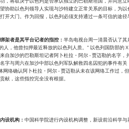
功，将取决于以色列是否承认独立的巴勒斯坦国，并同意立
望协助以色列领导人实现与沙特建立正常关系的目标，为以
打开大门。作为回报，以色列必须支持通过一条可信的途径
绑架者是其平台记者的指控：
半岛电视台周一清晨否认了其
勒的人，他曾扣押最近释放的以色列人质。" 以色列国防部的 
来自加沙的巴勒斯坦记者阿卜杜拉・阿尔 - 贾迈勒的名字，
名字与周六在加沙中部以色列军队解救四名囚犯的事件有关，
体网络确认阿卜杜拉・阿尔 - 贾迈勒从未在该网络工作过，但他
贡献，这些指控完全没有根据。
内设机构：
中国科学院进行内设机构调整，新设前沿科学与