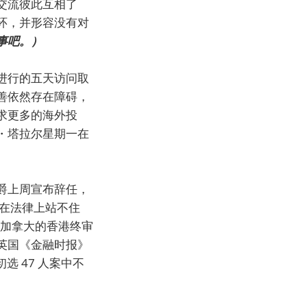
交流彼此互相了
环，并形容没有对
事吧。）
进行的五天访问取
善依然存在障碍，
求更多的海外投
・塔拉尔星期一在
爵上周宣布辞任，
“在法律上站不住
自加拿大的香港终审
英国《金融时报》
选 47 人案中不