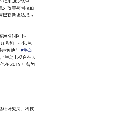
即结束加沙战争。
色列改善与阿拉伯
与巴勒斯坦达成两
雇用名叫阿卜杜
X 账号和一些以色
并声称他与
#半岛
"半岛电视台在 X
在 2019 年曾为
基础研究局、科技