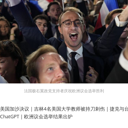
法国极右翼政党支持者庆祝欧洲议会选举胜利
国加沙决议 | 吉林4名美国大学教师被持刀刺伤 | 捷克与台
hatGPT | 欧洲议会选举结果出炉