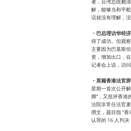
者，台湾总统赖清
解，能够当和平舵
话就没有理解，没
・巴总理访华经济
得了成功。但观察
主要因为巴基斯坦
资，增加出口，在
记者会上说，访问
・英籍香港法官辞
星期一首次公开解
脚”，又批评香港
法院非常任法官麦
撰文，题目指 “
认罪的 16 人判