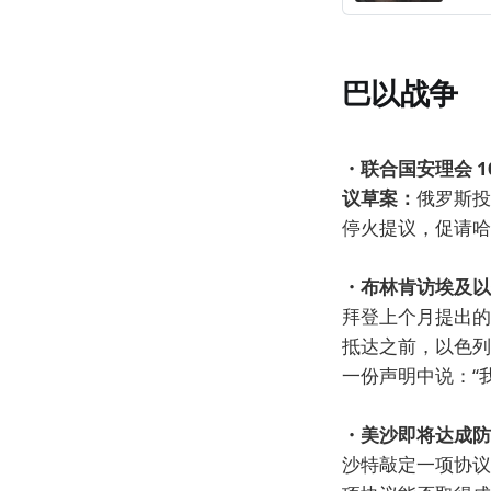
巴以战争
・联合国安理会 1
议草案：
俄罗斯投
停火提议，促请哈
・布林肯访埃及以
拜登上个月提出的
抵达之前，以色列
一份声明中说：“
・美沙即将达成防
沙特敲定一项协议