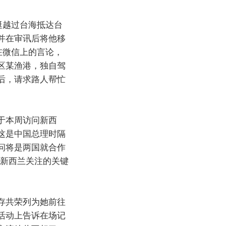
艇越过台海抵达台
并在审讯后将他移
在微信上的言论，
区某渔港，独自驾
后，请求路人帮忙
于本周访问新西
这是中国总理时隔
问将是两国就合作
就新西兰关注的关键
存共荣列为她前往
活动上告诉在场记