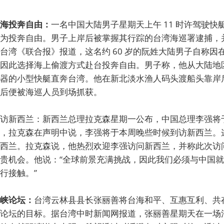
海投奔自由：
一名中国大陆男子星期天上午 11 时许驾驶快
为投奔自由。男子上岸后被掌握其行踪的台湾海巡署逮捕，
台湾《联合报》报道，这名约 60 岁的阮姓大陆男子自称因
因此选择海上偷渡方式赴台投奔自由。男子称，他从大陆地
器的小型快艇直奔台湾。他在新北淡水渔人码头渡船头靠岸
后便被海巡人员到场抓获。
访新西兰：新西兰总理拉克森星期一公布，中国总理李强将
，拉克森在声明中说，李强将于本周晚些时候到访新西兰。
西兰。拉克森说，他热烈欢迎李强访问新西兰，并称此次访
贵机会。他说：“全球前景充满挑战，因此我们必须与中国
行接触。”
峡论坛：
台湾云林县县长张丽善将台海和平、互惠互利、共
论坛的目标。据台湾中时新闻网报道，张丽善星期天在一场