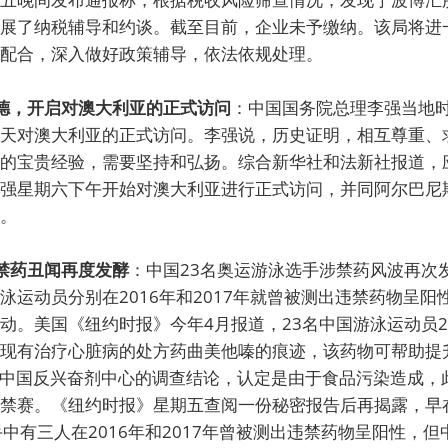
展了纳税辅导和约谈。截至目前，企业未予缴纳。该局将进
配合，深入做好政策辅导，依法依规处理。
莱德，开启对澳大利亚的正式访问
：中国国务院总理李强当地
天对澳大利亚的正式访问。李强说，历史证明，相互尊重、
的宝贵经验，需要坚持和弘扬。综合新华社和法新社报道，
强星期六下午开始对澳大利亚进行正式访问，并同阿尔巴尼
。
涉禁药丑闻再度发酵
：中国23名奥运游泳选手涉禁药风波再次
泳运动员分别在2016年和2017年就曾被测出违禁药物呈阳
动。美国《纽约时报》今年4月报道，23名中国游泳运动员2
现有治疗心脏病的处方药曲美他嗪的痕迹，该药物可帮助提
了中国反兴奋剂中心的调查结论，认定是由于食品污染造成，
禁赛。《纽约时报》星期五查阅一份秘密报告后再揭露，早
手中有三人在2016年和2017年曾被测出违禁药物呈阳性，