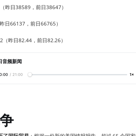
昨日38589，前日38647）
昨日66137，前日66765）
2（昨日82.44，前日82.26）
日音频新闻
0:00
/
21:00
1×
争
挤压了国际贸易
：根据一份新的美国情报报告，超过 65 个国