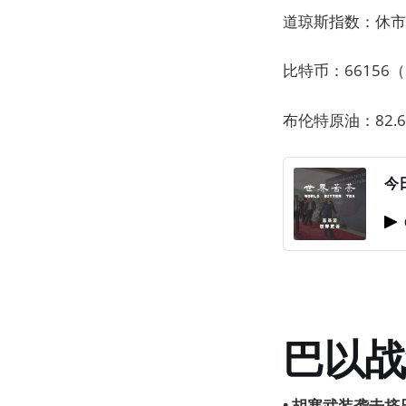
道琼斯指数：休市（
比特币：66156（
布伦特原油：82.6
今
巴以战
• 胡塞武装袭击