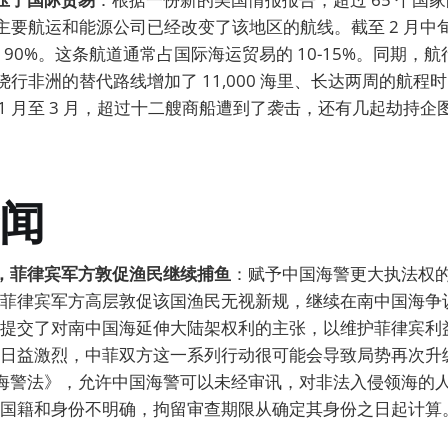
 家主要航运和能源公司已经改变了该地区的航线。截至 2 月
 90%。这条航道通常占国际海运贸易的 10-15%。同期，
绕行非洲的替代路线增加了 11,000 海里、长达两周的航程时间
11 月至 3 月，超过十二艘商船遭到了袭击，还有几起劫持企
闻
效，菲律宾军方敦促渔民继续捕鱼
：赋予中国海警更大执法权
菲律宾军方高层敦促该国渔民无视新规，继续在南中国海争
提交了对南中国海延伸大陆架权利的主张，以维护菲律宾利
日益激烈，中菲双方这一系列行动很可能会导致局势再次升级
海警法》，允许中国海警可以未经审讯，对非法入侵领海的人
国籍和身份不明确，拘留审查期限从确定其身份之日起计算