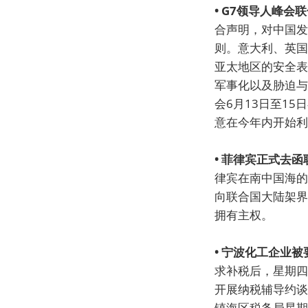
• G7领导人峰
合声明，对中国发
则。意大利、英国
亚太地区的安全表
军事化以及胁迫与
会6月13日至1
意在今年内开始利
• 菲律宾正式去
律宾在南中国海的
向联合国大陆架界
拥有主权。
• 宁波化工企业
求补税后，星期四
开展纳税辅导约谈
镇海区税务局星期