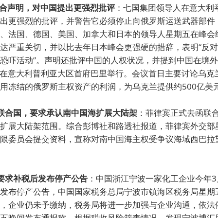
会联合声明，对中国提出更强烈批评
：七国集团领导人在意大利
出更强烈的批评，并警告它必须停止向俄罗斯运送武器部件
、法国、德国、美国、加拿大和日本的领导人星期五在峰会
达严重关切，并以比去年日本峰会更强硬的措辞，表明“反
恐吓活动”。声明还批评中国的人权状况，并提到中国在境外
5日在意大利普利亚大区首府巴里举行。会议首日主要讨论乌克
用冻结的俄罗斯主权资产的利润，为乌克兰提供约500亿美
函联合国，要求承认南中国海扩展大陆架
：菲律宾正式去函联
扩展大陆架范围。综合彭博社和路透社报道，菲律宾外交部
限委员会提交资料，宣称对南中国海主权受争议海域西巴拉
被要求补税后发布停产公告
：中国浙江宁波一家化工企业今年3
发布停产公告，中国国家税务总局宁波市镇海区税务局星期
，企业仍未予缴纳，税务局将进一步加强与企业沟通，依法
五晚间发布通报称，根据税收风险筛查情况，发现宁波博汇