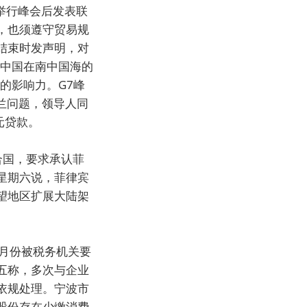
举行峰会后发表联
，也须遵守贸易规
结束时发声明，对
对中国在南中国海的
的影响力。G7峰
兰问题，领导人同
元贷款。
合国，要求承认菲
星期六说，菲律宾
望地区扩展大陆架
月份被税务机关要
五称，多次与企业
依规处理。宁波市
股份存在少缴消费