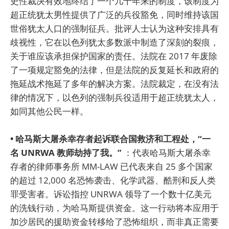
史性裁决有效地终结了一个几十年来的制度，该制度为
超正统犹太男性提供了广泛的兵役豁免，同时维持该国
世俗犹太人口的强制征兵。批评人士认为这种安排具有
歧视性，它在以色列犹太多数派中制造了深刻的裂痕，
关于谁应该承担保护国家的责任。法院在 2017 年废除
了一项规定豁免的法律，但是法院的反复延长和政府的
拖延战术拖延了多年的解决方案。法院裁定，在没有法
律的情况下，以色列的强制兵役适用于超正统犹太人，
如同其他公民一样。
• 哈马斯大屠杀幸存者起诉联合国救济和工程处，“一
名 UNRWA 教师劫持了我。”
：代表哈马斯大屠杀幸
存者的律师事务所 MM-LAW 已代表来自 25 多个国家
的超过 12,000 名恐怖袭击、化学武器、酷刑和反人类
罪受害者。诉讼指控 UNRWA 领导了一个数十亿美元
的洗钱行动，为哈马斯提供资金。这一行动将本应用于
加沙居民的援助资金转移给了恐怖组织，而非真正需要