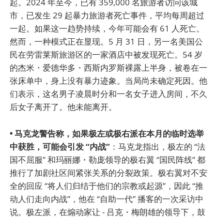
起。2024 年至今，已有 359,000 名旅游者访问该城
市，已发生 29 起暴力旅游者死亡事件，平均每周超过
一起。如果这一趋势持续，今年可能会有 61 人死亡。
然而，一种模式正在显现。5 月 31 日，另一名美国公
民在劳雷莱斯旅游区的一家酒店中被发现死亡。54 岁
的杰米・爱德华多・西斯内罗斯裸露上半身，被卷在一
张床单中，身上没有暴力迹象。当局尚未确定死因。他
们表示，这名男子凌晨时分和一名女子进入房间，不久
后女子离开了。他未能离开。
• 马克龙警告称，如果极左或极右派在本月的临时选举
中获胜，可能会引发 “内战”
：马克龙指出，极左的 “法
国不屈服” 和玛丽娜・勒庞领导的极右翼 “国民阵线” 都
推行了加剧社区间紧张关系的分裂政策。极右翼对不安
全的回应 “将人们归结于他们的宗教或起源”，因此 “推
动人们走向内战”，他在 “自助一代” 播客的一次采访中
说。极左派，在煽动家让 - 吕克・梅朗雄的领导下，鼓