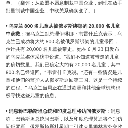
单。（翻评：从欧盟不愿意制裁中国企业，到现在放手
批量制裁中国企业，中欧关系确实变了。）
• 乌克兰 800 名儿童从被俄罗斯绑架的 20,000 名儿童
中获救
：据乌克兰副总理伊琳娜・韦雷什丘克表示，乌
克兰已成功将大约 800 名被俄罗斯绑架的儿童带回，
估计共有 20,000 名儿童被带走。她在 6 月 23 日发布
的乌克兰媒体采访中说道。“我们不知道被带走的儿童
的确切数量。我们已确定大约有 20,000 名儿童，其中
800 名已经返回。” 韦雷什丘克说。“还有一些情况是儿
童和他们的监护人从俄罗斯返回第三国。这是一个持续
的过程。” 乌克兰当局正在通过欧洲和其他全球机构积
极寻找这些儿童的信息。
• 消息称巴勒斯坦总统和印度总理将访问俄罗斯
：消息
称，巴勒斯坦总统阿巴斯，以及印度总理莫迪将个别访
问俄罗斯。俄罗斯塔斯社星期二引述克里姆林宫外交政