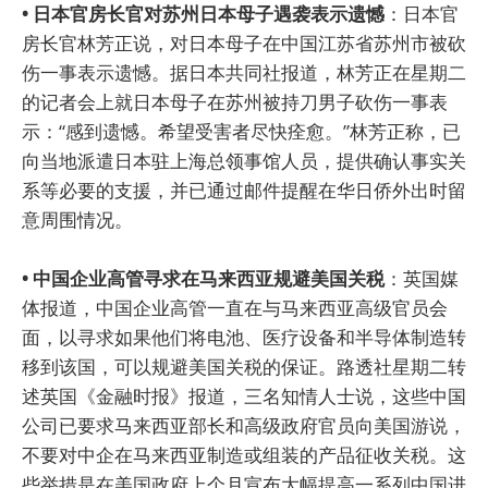
• 日本官房长官对苏州日本母子遇袭表示遗憾
：日本官
房长官林芳正说，对日本母子在中国江苏省苏州市被砍
伤一事表示遗憾。据日本共同社报道，林芳正在星期二
的记者会上就日本母子在苏州被持刀男子砍伤一事表
示：“感到遗憾。希望受害者尽快痊愈。”林芳正称，已
向当地派遣日本驻上海总领事馆人员，提供确认事实关
系等必要的支援，并已通过邮件提醒在华日侨外出时留
意周围情况。
• 中国企业高管寻求在马来西亚规避美国关税
：英国媒
体报道，中国企业高管一直在与马来西亚高级官员会
面，以寻求如果他们将电池、医疗设备和半导体制造转
移到该国，可以规避美国关税的保证。路透社星期二转
述英国《金融时报》报道，三名知情人士说，这些中国
公司已要求马来西亚部长和高级政府官员向美国游说，
不要对中企在马来西亚制造或组装的产品征收关税。这
些举措是在美国政府上个月宣布大幅提高一系列中国进