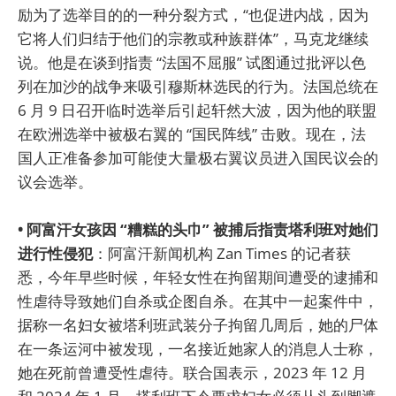
励为了选举目的的一种分裂方式，“也促进内战，因为
它将人们归结于他们的宗教或种族群体”，马克龙继续
说。他是在谈到指责 “法国不屈服” 试图通过批评以色
列在加沙的战争来吸引穆斯林选民的行为。法国总统在
6 月 9 日召开临时选举后引起轩然大波，因为他的联盟
在欧洲选举中被极右翼的 “国民阵线” 击败。现在，法
国人正准备参加可能使大量极右翼议员进入国民议会的
议会选举。
• 阿富汗女孩因 “糟糕的头巾” 被捕后指责塔利班对她们
进行性侵犯
：阿富汗新闻机构 Zan Times 的记者获
悉，今年早些时候，年轻女性在拘留期间遭受的逮捕和
性虐待导致她们自杀或企图自杀。在其中一起案件中，
据称一名妇女被塔利班武装分子拘留几周后，她的尸体
在一条运河中被发现，一名接近她家人的消息人士称，
她在死前曾遭受性虐待。联合国表示，2023 年 12 月