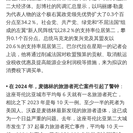
二大经济体。彭博社的民调汇总显示，以玛丽娜·勒庞
为代表人物的这个极右翼政党领先优势扩大了0.3个百
分点至34.2％。社会党、共产党、绿党和“不屈法国”组
成的左翼“新人民阵线”以28.2％的支持率位居第二，攀
升0.1个百分点。总统马克龙的复兴党及其盟友以
20.6％的支持率屈居第三。巴尔代拉在星期一的记者会
上说，他将通过削减法国对欧盟预算的贡献、取消航运
业税收优惠及提高能源企业利润税等措施，来为拟议的
消费税下调买单。
• 在 2024 年，麦德林的旅游者死亡案件引起了警钟
：
这座哥伦比亚城市平均每 6 天就有一名旅游者死亡，
相比之下 2023 年是每 10 天一例。至少一半的死者为
美国人。沃森是麦德林最新发现的旅游者遗体，这已成
为一个日益严重的问题。去年，这座哥伦比亚第二大城
市发生了 37 起暴力旅游者死亡事件，平均每 10 天一