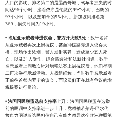
人口的影响。排名第二的是墨西哥城，驾车者损失的时
间达96个小时，接着依序是伦敦的99个小时、巴黎的
97个小时，以及芝加哥的96小时。新加坡则排名第
369，损失时间为19小时。
• 肯尼亚示威者冲进议会，警方开火致5死
：数千名肯
尼亚示威者再次上街抗议，甚至冲破路障进入议会大
楼，现场传出浓烟，警方发射实弹，造成至少五人死
亡，以及31人受伤。综合路透社和法新社报道，数千
名示威者上周数次针对增税法案上街抗议后，他们星期
二再次举行示威活动。人权组织称，当时数千名示威者
正前往首都内罗毕的议会，而议员们正在就有争议的增
税提案进行辩论。
• 法国国民联盟选前支持率上升
：法国国民联盟在选举
前的民调中支持率进一步上升，党领袖若尔丹·巴尔代
拉也力图说服选民相信自己有能力领导这个欧洲联盟第