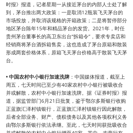
时报》报道，记者星期一从接近茅台的内部人士处了解
到，茅台推出两大政策：一是取消12瓶装飞天茅台的
市场投放，并取消该规格的开箱政策；二是将暂停部分
地区茅台陈年15年和精品茅台的发货。2021年，时任
贵州茅台董事长的高卫东出台“拆箱令”，要求专卖店和
经销商将茅台酒拆箱售卖，这也造成了茅台原箱和散装
形成两套价格体系，原箱飞天茅台价格高于散装飞天茅
台。
• 中国农村中小银行加速洗牌
：中国媒体报道，截至上
周五，七天时间已至少有40家农村中小银行被吸收合
并或解散，农村中小银行加速洗牌。据《证券时报》报
道，据监管部门6月21日批复，鉴于鄂尔多斯银行收购
正蓝旗汇泽村镇银行，正蓝旗汇泽村镇银行因此解散，
后者全部业务、财产、债权债务以及其他各项权利义务
由鄂尔多斯银行依法承继。至此，七天时间获批吸收合
并或解散的农村中小银行增至40家，其中，农商行有