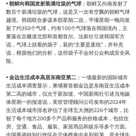
• 朝鲜向韩国发射装满垃圾的气球
：朝鲜又向南发射了
数百个装满垃圾的气球，这是又一次有空飘的朝鲜气球
越境。韩国联合参谋本部星期二说，平壤星期一晚间发
射了约350个气球，约有100个气球落在韩国境内，主
要落在京畿道北部和首都首尔。法新社引述韩国军方
说，气球上挂着的袋子，装的“主要是废纸”，并补充
说，根据他们的分析，这些袋子不会对公众构成安全风
险。
• 金边生活成本高居东南亚第二
：一项最新的国际城市
生活成本调查显示，柬埔寨首都金边是东南亚生活成本
第二高的城市，仅次于新加坡。中国新闻社引述当地媒
体星期一的报道说，美世管理顾问公司发布的2024年
生活成本城市排名评估了全球五大洲的226个城市，比
较了每个地方200多个产品和服务的价格成本，包括住
房、交通、食品、服装、家居用品和娱乐等多个方面。
中国香港特别行政区在总体榜单中名列前茅，是全球生