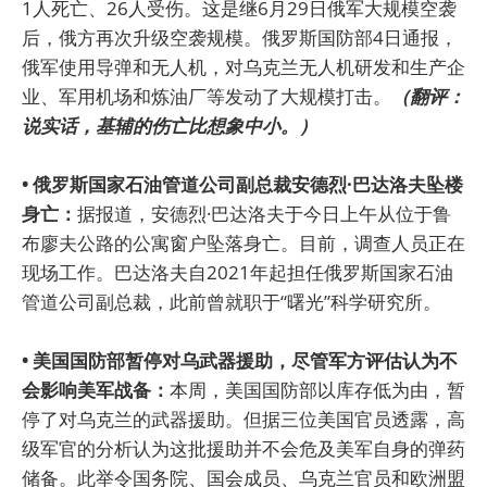
1人死亡、26人受伤。这是继6月29日俄军大规模空袭
后，俄方再次升级空袭规模。俄罗斯国防部4日通报，
俄军使用导弹和无人机，对乌克兰无人机研发和生产企
业、军用机场和炼油厂等发动了大规模打击。
（翻评：
说实话，基辅的伤亡比想象中小。）
• 俄罗斯国家石油管道公司副总裁安德烈·巴达洛夫坠楼
身亡：
据报道，安德烈·巴达洛夫于今日上午从位于鲁
布廖夫公路的公寓窗户坠落身亡。目前，调查人员正在
现场工作。巴达洛夫自2021年起担任俄罗斯国家石油
管道公司副总裁，此前曾就职于“曙光”科学研究所。
• 美国国防部暂停对乌武器援助，尽管军方评估认为不
会影响美军战备：
本周，美国国防部以库存低为由，暂
停了对乌克兰的武器援助。但据三位美国官员透露，高
级军官的分析认为这批援助并不会危及美军自身的弹药
储备。此举令国务院、国会成员、乌克兰官员和欧洲盟