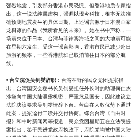
强烈地震，引发部分香港市民恐慌。但香港地质专家指
出，这一说法纯属虚构，强调以现今科技，根本无法准
确预测地震发生的具体日期。上述谣言源于日本漫画家
龙树谅的作品《我所看见的未来》。她在书中声称，一
场震央位于日本、台湾与菲律宾海域之间的大地震可能
在星期六发生。受这一谣言影响，香港市民已减少赴日
旅游的频率，一些香港航班已取消前往日本的部分航
线。
• 台立院促吴钊燮辞职
：台湾在野的民众党团提案指
出，台湾国安会秘书长吴钊燮担任外长时的助理何仁杰
涉嫌向中国大陆泄露机密，严重危及国安，因此建议立
法院决议要求吴钊燮请辞下台。蓝白在人数优势下通过
此案，提案迳付二读并交付协商。综合台湾《自由时
报》和中时新闻网等报道，民众党团星期五在立法院提
案指出，鉴于民进党政府执政下，府院党均被中国大陆