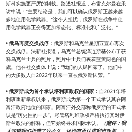
斯科实施更严厉的制裁。路透社报道，布雷克尔曼在采
访中说：“主要结论是，我们可以确认俄罗斯正越来越
多地使用化学武器。“这令人担忧，俄罗斯在战争中使
用化学武器正变得更加常态化、标准化和广泛化。”
• 俄乌再度交换战俘
：俄罗斯和乌克兰星期五宣布再次
交换战俘。法新社报道，乌克兰总统泽连斯基公布了获
释乌克兰士兵的照片，照片中士兵们裹着蓝黄两色的国
旗。他在社交媒体上说：“我们的人民回家了。他们中
的大多数人自2022年以来一直被俄罗斯囚禁。”
• 俄罗斯成为首个承认塔利班政权的国家：
自2021年塔
利班重新掌权以来，俄罗斯成为第一个正式承认其在阿
富汗政府地位的国家。阿富汗外交部称俄罗斯的正式承
认是“历史性的一步”。尽管塔利班政权严格执行其对伊
斯兰教法的解释，但它始终寻求国际承认。
（翻评：我
才知道我们折腾了这么久，还没有承认塔利班政权。）