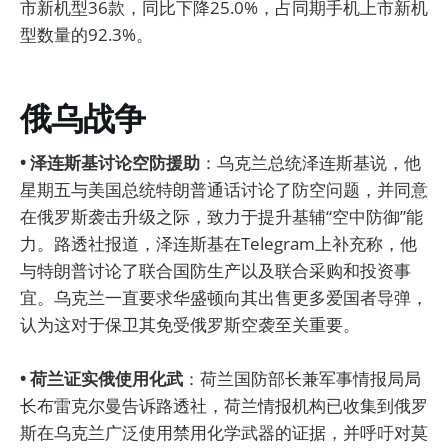
市新机型36款，同比下降25.0%，占同期手机上市新机
型数量的92.3%。
俄乌战争
• 泽连斯基讨论空防援助
：乌克兰总统泽连斯基说，他
星期五与美国总统特朗普通话讨论了防空问题，并同意
在俄罗斯袭击升级之际，致力于提升基辅“空中防御”能
力。路透社报道，泽连斯基在Telegram上补充称，他
与特朗普讨论了联合国防生产以及联合采购和投资事
宜。乌克兰一直要求华盛顿向其出售更多爱国者导弹，
认为这对于保卫其免受俄罗斯空袭至关重要。
• 荷兰证实俄使用化武
：荷兰国防部长兼军事情报局局
长布雷克尔曼告诉路透社，荷兰情报机构已收集到俄罗
斯在乌克兰广泛使用禁用化学武器的证据，并呼吁对莫