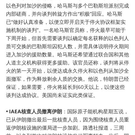
以色列对加沙的侵略，哈马斯与多个巴勒斯坦派别完成
内部磋商，并向谈判斡旋方作出“积极”回应。哈马斯
已“做好认真准备，以便立即开启关于停火协议框架实
施机制的谈判”。一名哈马斯官员称，停火最早可能于
下周开始，但首先需要谈判以确定每名获释的以色列人
质可交换的巴勒斯坦囚犯人数，并需具体说明停火期间
进入加沙的援助数量。哈马斯还希望通过联合国和其他
人道主义机构获得更多援助。该官员还称，谈判将从停
火的第一天开始，以便达成永久停火和以色列从加沙全
面撤军，作为释放剩余人质的交换。他说，特朗普已经
保证，如果需要，停火将延长到60天以上，以便这些
谈判达成协议。美国尚未证实此类保证。
• IAEA核查人员撤离伊朗
：国际原子能机构星期五说，
已从伊朗撤出最后一批核查人员，因为围绕核查人员重
返伊朗核设施的僵局进一步加剧。路透社报道，三周