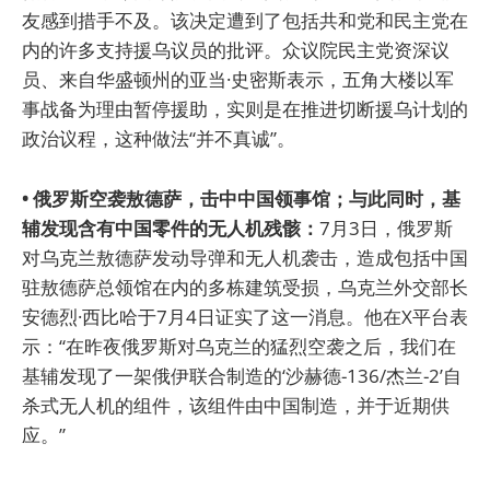
友感到措手不及。该决定遭到了包括共和党和民主党在
内的许多支持援乌议员的批评。众议院民主党资深议
员、来自华盛顿州的亚当·史密斯表示，五角大楼以军
事战备为理由暂停援助，实则是在推进切断援乌计划的
政治议程，这种做法“并不真诚”。
• 俄罗斯空袭敖德萨，击中中国领事馆；与此同时，基
辅发现含有中国零件的无人机残骸：
7月3日，俄罗斯
对乌克兰敖德萨发动导弹和无人机袭击，造成包括中国
驻敖德萨总领馆在内的多栋建筑受损，乌克兰外交部长
安德烈·西比哈于7月4日证实了这一消息。他在X平台表
示：“在昨夜俄罗斯对乌克兰的猛烈空袭之后，我们在
基辅发现了一架俄伊联合制造的‘沙赫德-136/杰兰-2’自
杀式无人机的组件，该组件由中国制造，并于近期供
应。”