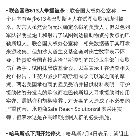
• 联合国称613人争援被杀
：联合国人权办公室称，一
个月内有至少613名巴勒斯坦人在试图获取援助时被
杀。发言人虽然说尚无法确定杀戮的负责人，但以色列
军队很明显炮击和射击了试图到达援助物资分发点的巴
勒斯坦人。联合国人权办公室称，相关数据基于其可靠
来源收集。但加沙人道主义基金会对伤亡数字表示怀
疑，指责联合国直接从哈马斯控制的加沙卫生部门获取
伤亡数字，试图抹黑该基金会。以军表示正在调查相关
死亡报告，正努力减少巴勒斯坦民众与以军之间的摩
擦。两名美国承包商的雇员受访并提供材料表明，守护
援助物资分发点的承包商在巴勒斯坦人寻求援助时使用
实弹、震撼弹和胡椒喷雾，对无辜的人造成了不必要的
严重伤害。承包商Safe Reach Solutions证实采用实
弹，但表示这是在高峰期控制人群的必要措施。
• 哈马斯或下周开始停火
：哈马斯7月4日表示，就阻止