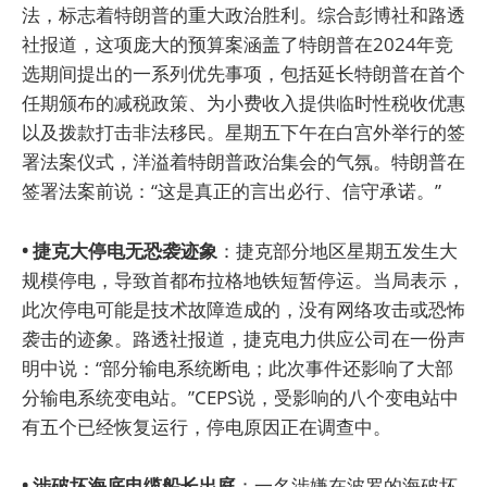
法，标志着特朗普的重大政治胜利。综合彭博社和路透
社报道，这项庞大的预算案涵盖了特朗普在2024年竞
选期间提出的一系列优先事项，包括延长特朗普在首个
任期颁布的减税政策、为小费收入提供临时性税收优惠
以及拨款打击非法移民。星期五下午在白宫外举行的签
署法案仪式，洋溢着特朗普政治集会的气氛。特朗普在
签署法案前说：“这是真正的言出必行、信守承诺。”
• 捷克大停电无恐袭迹象
：捷克部分地区星期五发生大
规模停电，导致首都布拉格地铁短暂停运。当局表示，
此次停电可能是技术故障造成的，没有网络攻击或恐怖
袭击的迹象。路透社报道，捷克电力供应公司在一份声
明中说：“部分输电系统断电；此次事件还影响了大部
分输电系统变电站。”CEPS说，受影响的八个变电站中
有五个已经恢复运行，停电原因正在调查中。
• 涉破坏海底电缆船长出庭
：一名涉嫌在波罗的海破坏