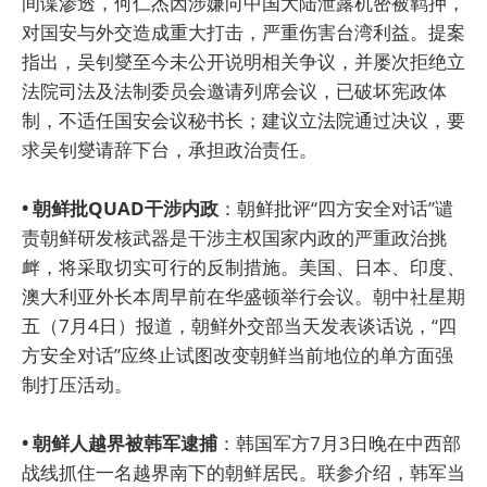
间谍渗透，何仁杰因涉嫌向中国大陆泄露机密被羁押，
对国安与外交造成重大打击，严重伤害台湾利益。提案
指出，吴钊燮至今未公开说明相关争议，并屡次拒绝立
法院司法及法制委员会邀请列席会议，已破坏宪政体
制，不适任国安会议秘书长；建议立法院通过决议，要
求吴钊燮请辞下台，承担政治责任。
• 朝鲜批QUAD干涉内政
：朝鲜批评“四方安全对话”谴
责朝鲜研发核武器是干涉主权国家内政的严重政治挑
衅，将采取切实可行的反制措施。美国、日本、印度、
澳大利亚外长本周早前在华盛顿举行会议。朝中社星期
五（7月4日）报道，朝鲜外交部当天发表谈话说，“四
方安全对话”应终止试图改变朝鲜当前地位的单方面强
制打压活动。
• 朝鲜人越界被韩军逮捕
：韩国军方7月3日晚在中西部
战线抓住一名越界南下的朝鲜居民。联参介绍，韩军当