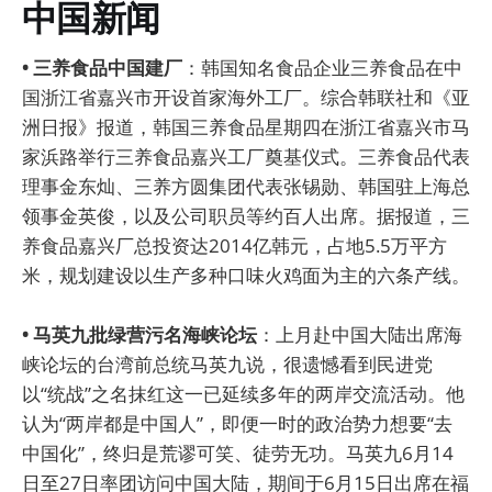
中国新闻
• 三养食品中国建厂
：韩国知名食品企业三养食品在中
国浙江省嘉兴市开设首家海外工厂。综合韩联社和《亚
洲日报》报道，韩国三养食品星期四在浙江省嘉兴市马
家浜路举行三养食品嘉兴工厂奠基仪式。三养食品代表
理事金东灿、三养方圆集团代表张锡勋、韩国驻上海总
领事金英俊，以及公司职员等约百人出席。据报道，三
养食品嘉兴厂总投资达2014亿韩元，占地5.5万平方
米，规划建设以生产多种口味火鸡面为主的六条产线。
• 马英九批绿营污名海峡论坛
：上月赴中国大陆出席海
峡论坛的台湾前总统马英九说，很遗憾看到民进党
以“统战”之名抹红这一已延续多年的两岸交流活动。他
认为“两岸都是中国人”，即便一时的政治势力想要“去
中国化”，终归是荒谬可笑、徒劳无功。马英九6月14
日至27日率团访问中国大陆，期间于6月15日出席在福