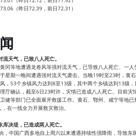
.01（昨日72.12，前日71.92）
.06（昨日72.39，前日72.31）
闻
强对流天气，已致八人死亡。
黄冈等地遭遇龙卷风等强对流天气，已导致八人死亡、一人
于星期一晚间遭遇强对流天气袭击。当晚19时至23时，黄
风，53个乡镇风力达到8至13级，其中两个乡镇达到13级
理厅确认，截至6日23时许，灾情已造成八人死亡。目前灾
卫健等部门已全面展开救援工作。黄石、鄂州、咸宁等地已
0人，在一线全力开展救灾救治。
致水库决堤，已造成两人死亡。
影响，中国广西多地自上周六以来遭遇持续性强降雨，导致东斑