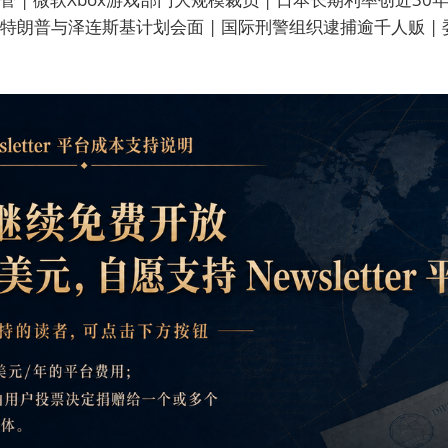
 特朗普与泽连斯基计划会面 | 国际刑警组织逮捕逾千人贩 |