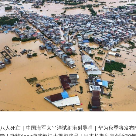
人死亡 | 中国海军太平洋试射潜射导弹 | 华为秋季将发布Mat
管 | 微软Xbox游戏部门大规模裁员 | 日本长期利率创近30年