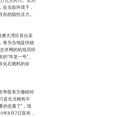
0万元人民币。众邦
，在当前环境下，
存在的隐性压力。
港澳大湾区首台采
，将为当地提供稳
此次并网的机组历经
的“华龙一号”。
等化石燃料的依
意争取美方撤销对
只是生活稍有不
看的也看了”，现
0年8月7日宣布，