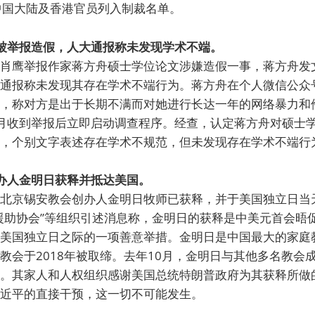
中国大陆及香港官员列入制裁名单。
文被举报造假，人大通报称未发现学术不端。
肖鹰举报作家蒋方舟硕士学位论文涉嫌造假一事，蒋方舟发
通报称未发现其存在学术不端行为。蒋方舟在个人微信公众
，称对方是出于长期不满而对她进行长达一年的网络暴力和
月收到举报后立即启动调查程序。经查，认定蒋方舟对硕士
，个别文字表述存在学术不规范，但未发现存在学术不端行
创办人金明日获释并抵达美国。
北京锡安教会创办人金明日牧师已获释，并于美国独立日当
援助协会”等组织引述消息称，金明日的获释是中美元首会晤
美国独立日之际的一项善意举措。金明日是中国最大的家庭
教会于2018年被取缔。去年10月，金明日与其他多名教会
。其家人和人权组织感谢美国总统特朗普政府为其获释所做
近平的直接干预，这一切不可能发生。