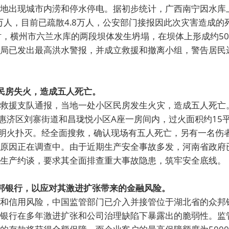
地出现城市内涝和停水停电。据初步统计，广西南宁因水库
5万人，目前已疏散4.8万人，公安部门接报因此次灾害造成
时，横州市六兰水库的两段坝体发生坍塌，在坝体上形成约5
局已发出最高洪水警报，并成立救援和撤离小组，警告居民
区民房失火，造成五人死亡。
救援支队通报，当地一处小区民房发生火灾，造成五人死亡
在惠济区刘寨街道和昌珑悦小区A座一房间内，过火面积约15
场明火扑灭。经全面搜救，确认现场有五人死亡，另有一名伤
原因正在调查中。由于近期生产安全事故多发，河南省政府已
生产约谈，要求其全面排查重大事故隐患，筑牢安全底线。
众邦银行，以应对其激进扩张带来的金融风险。
和信用风险，中国监管部门已介入并接管位于湖北省的众邦
银行在多年激进扩张和公司治理缺陷下暴露出的脆弱性。监