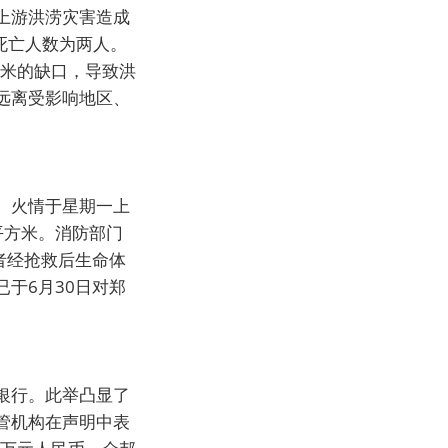
上游洪涝灾害造成
的死亡人数为两人。
0米的缺口，导致洪
远离受影响地区、
。火情于星期一上
平方米。消防部门
者经抢救后生命体
于6月30日对郑
银行。此举凸显了
管机构在声明中表