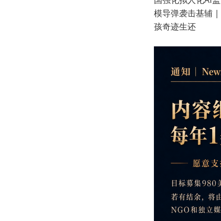
模导弹袭击基辅 |
孩奇迹生还