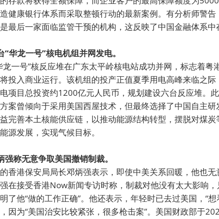
的存款将获得全额保障，而企业客户的最高保障额度为500
造健康银行体系而采取整顿行动的最新案例。有分析师警告
是最后一家面临监管干预的机构，这反映了中国金融体系中
首台“华龙一号”核电机组并网发电。
华龙一号”核反应堆在广东太平岭核电站成功并网，标志着粤
将投入商业运行。该机组的投产正值夏季用电高峰来临之际
电项目总投资约1200亿元人民币，规划建设六台反应堆。
方案曾倾向于采用美国西屋技术，但最终选择了中国自主研发
益完善本土核能供应链，以推动能源结构转型，摆脱对煤炭
能源发展，实现气候目标。
邓炳强称无意争取美国撤销制裁。
的香港保安局局长邓炳强表示，即使中美关系回暖，他也无
强在接受香港Now新闻专访时称，制裁对他没有太大影响，
明了他“做的工作正确”。他还表示，年轻时已去过美国，“想
，因为“美国治安比较紧张，很多枪击案”。美国财政部于202