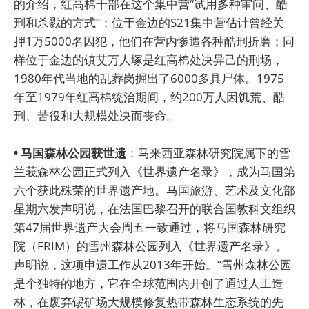
的介绍，红高棉干部在这个集中营“试用多种审问、酷
刑和杀戮的方式”；位于金边的S21集中营估计曾经关
押1万5000名囚犯，他们在营内惨遭各种酷刑折磨；同
样位于金边的镇艾万人塚是红高棉处决异己的刑场，
1980年代当地的乱葬岗掘出了6000多具尸体。1975
年至1979年红高棉统治期间，约200万人因饥荒、酷
刑、苦役和大规模处决而丧命。
• 马国森林公园获世遗
：马来西亚森林研究院属下的雪
兰莪森林公园正式列入《世界遗产名录》，成为马国第
六个获此殊荣的世界遗产地。马国旅游、艺术及文化部
星期六发声明说，在法国巴黎召开的联合国教科文组织
第47届世界遗产大会周五一致通过，将马国森林研究
院（FRIM）的雪州森林公园列入《世界遗产名录》。
声明说，这项申遗工作从2013年开始。“雪州森林公园
是个独特的地方，它在全球范围内开创了通过人工造
林，在废弃锡矿场大规模修复热带森林生态系统的先