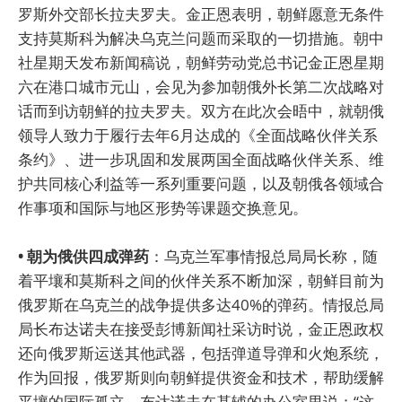
罗斯外交部长拉夫罗夫。金正恩表明，朝鲜愿意无条件
支持莫斯科为解决乌克兰问题而采取的一切措施。朝中
社星期天发布新闻稿说，朝鲜劳动党总书记金正恩星期
六在港口城市元山，会见为参加朝俄外长第二次战略对
话而到访朝鲜的拉夫罗夫。双方在此次会晤中，就朝俄
领导人致力于履行去年6月达成的《全面战略伙伴关系
条约》、进一步巩固和发展两国全面战略伙伴关系、维
护共同核心利益等一系列重要问题，以及朝俄各领域合
作事项和国际与地区形势等课题交换意见。
• 朝为俄供四成弹药
：乌克兰军事情报总局局长称，随
着平壤和莫斯科之间的伙伴关系不断加深，朝鲜目前为
俄罗斯在乌克兰的战争提供多达40%的弹药。情报总局
局长布达诺夫在接受彭博新闻社采访时说，金正恩政权
还向俄罗斯运送其他武器，包括弹道导弹和火炮系统，
作为回报，俄罗斯则向朝鲜提供资金和技术，帮助缓解
平壤的国际孤立。布达诺夫在基辅的办公室里说：“这