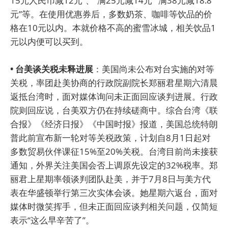
15元人民币减12元”、“满25元减14元”“满38元减18.8
元”等。在使用优惠券后，多数奶茶、咖啡等饮品的价
格在10元以内。本就价格不高的蜜雪冰城，相关饮品1
元以内便可以买到。
• 台美谈关税未释进展
：美国尚未公布对台实施的对等
关税，率团赴美协商的行政院副院长郑丽君星期六清晨
返抵台湾时，面对媒体询问未正面回应谈判进展。行政
院则回应说，台美双方仍在持续磋商中。综合台湾《联
合报》《经济日报》《中国时报》报道，美国总统特朗
普此前宣布新一轮对等关税政策，计划自8月1日起对
多数贸易伙伴课征15%至20%关税。台湾目前尚未接获
通知，外界关注美国会否上调原先设定的32%税率。郑
丽君上星期率领谈判团队赴美，并于7月8日与美方代
表在华盛顿举行第三次实体会谈。她星期六返台，面对
媒体时微笑挥手，但未正面回应谈判相关问题，仅简短
表示“这么早辛苦了”。