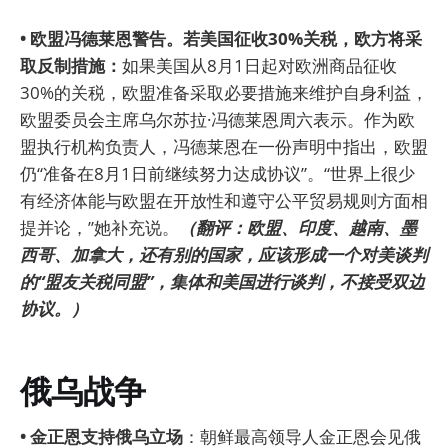
• 欧盟冯德莱恩警告。若美国征收30%关税，欧方将采
取反制措施：
如果美国从8月1日起对欧洲商品征收
30%的关税，欧盟准备采取必要措施来维护自身利益，
欧盟委员会主席乌尔苏拉·冯德莱恩周六表示。作为欧
盟执行机构负责人，冯德莱恩在一份声明中指出，欧盟
仍“准备在8月1日前继续努力达成协议”。“世界上很少
有经济体能与欧盟在开放性和遵守公平贸易规则方面相
提并论，”她补充说。
（翻评：欧盟、印度、越南、墨
西哥、加拿大，还有别的国家，应该形成一个对美谈判
的“盟友关税同盟”，集体和美国进行谈判，不接受双边
协议。）
俄乌战争
• 金正恩支持俄乌立场
：朝鲜最高领导人金正恩会见俄