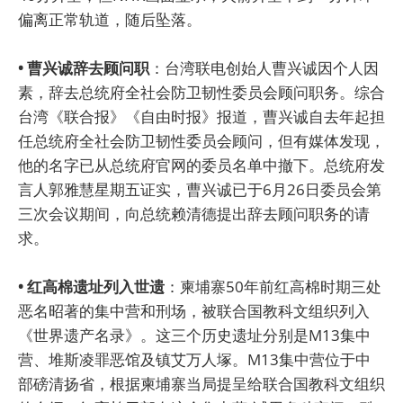
偏离正常轨道，随后坠落。
• 曹兴诚辞去顾问职
：台湾联电创始人曹兴诚因个人因
素，辞去总统府全社会防卫韧性委员会顾问职务。综合
台湾《联合报》《自由时报》报道，曹兴诚自去年起担
任总统府全社会防卫韧性委员会顾问，但有媒体发现，
他的名字已从总统府官网的委员名单中撤下。总统府发
言人郭雅慧星期五证实，曹兴诚已于6月26日委员会第
三次会议期间，向总统赖清德提出辞去顾问职务的请
求。
• 红高棉遗址列入世遗
：柬埔寨50年前红高棉时期三处
恶名昭著的集中营和刑场，被联合国教科文组织列入
《世界遗产名录》。这三个历史遗址分别是M13集中
营、堆斯凌罪恶馆及镇艾万人塚。M13集中营位于中
部磅清扬省，根据柬埔寨当局提呈给联合国教科文组织