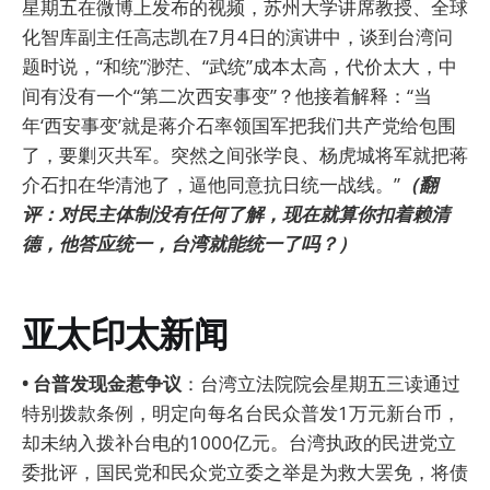
星期五在微博上发布的视频，苏州大学讲席教授、全球
化智库副主任高志凯在7月4日的演讲中，谈到台湾问
题时说，“和统”渺茫、“武统”成本太高，代价太大，中
间有没有一个“第二次西安事变”？他接着解释：“当
年‘西安事变’就是蒋介石率领国军把我们共产党给包围
了，要剿灭共军。突然之间张学良、杨虎城将军就把蒋
介石扣在华清池了，逼他同意抗日统一战线。”
（翻
评：对民主体制没有任何了解，现在就算你扣着赖清
德，他答应统一，台湾就能统一了吗？）
亚太印太新闻
• 台普发现金惹争议
：台湾立法院院会星期五三读通过
特别拨款条例，明定向每名台民众普发1万元新台币，
却未纳入拨补台电的1000亿元。台湾执政的民进党立
委批评，国民党和民众党立委之举是为救大罢免，将债