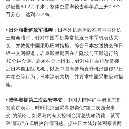
供应量30.2万平米，整体空置率较去年年底上升0.3个
百分点，达到22.4%。
• 日外相批解放军挑衅
：日本外长岩屋毅在与中国外长
王毅会晤时，针对中国军机异常接近日本军机表达关
切，并敦促中国采取应对措施。综合日本放送协会和日
经中文网报道，岩屋毅星期四在吉隆坡与王毅进行约
40分钟会谈。岩屋在会上指出，针对中国军机异常接
近日本自卫队飞机，以及中国海警局直升机涉嫌侵犯日
本领空等行为，日本深表关切，并要求中国采取应对措
施。
• 陆学者提第二次西安事变
：中国大陆网红学者高志凯
发演讲表示，呼吁北京当局考虑类似“第二次西安事
变”的策略，如果岛内有人控制台湾总统赖清德，就可
采“智取”方式解决台湾问题。据中国大陆媒体观察者网