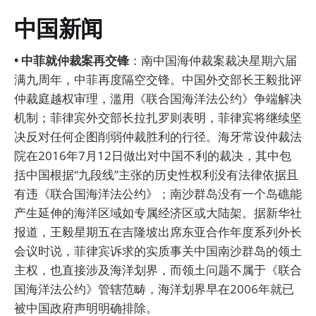
中国新闻
• 中菲就仲裁案再交锋
：南中国海仲裁案裁决星期六届
满九周年，中菲再度隔空交锋。中国外交部长王毅批评
仲裁庭越权审理，滥用《联合国海洋法公约》争端解决
机制；菲律宾外交部长拉扎罗则表明，菲律宾将继续坚
决反对任何企图削弱仲裁胜利的行径。海牙常设仲裁法
院在2016年7月12日做出对中国不利的裁决，其中包
括中国根据“九段线”主张的历史性权利没有法律依据且
有违《联合国海洋法公约》；南沙群岛没有一个岛礁能
产生延伸的海洋区域如专属经济区或大陆架。据新华社
报道，王毅星期五在吉隆坡出席东亚合作年度系列外长
会议时说，菲律宾诉求的实质事关中国南沙群岛的领土
主权，也直接涉及海洋划界，而领土问题不属于《联合
国海洋法公约》管辖范畴，海洋划界早在2006年就已
被中国政府声明明确排除。