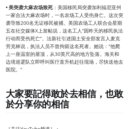
• 美突袭大麻农场致死
：美国移民局突袭加利福尼亚州
一家合法大麻农场时，一名农场工人受伤身亡。这次突
袭导致200名无证移民被捕。美国农场工人联合会星期
五在社交媒体X上发帖说，这名工人“因昨天的移民执法
行动而受伤死亡”。法新社引述国土安全部发言人麦克
劳克林说，执法人员不曾拘留这名死者。她说：“他爬
上一座温室的屋顶，从30英尺高的地方坠落。海关和
边境巡逻队立即呼叫医疗直升机赶往现场，尽快送他去
医院。”
大家要記得敢於去相信，也敢
於分享你的相信
［关注YouTube频道］：