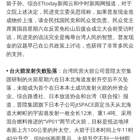
留子孙。综合ETtoday新闻云和中时新闻网报道，对于
立院上述决定，民进党立委吴思瑶称，如果普发现金造
成物价上涨，请全民找国民党和民众党负责。民众党主
席黄国昌星期六在反罢免松山后援会成立大会前受访时
说，民进党的说法完全是侮辱台湾人民的智慧。普发现
金的议题早已在公共政策上讨论，也获得了非常多民众
的支持。
• 台火箭发射失败坠落
：台湾民营火箭公司晋陞太空集
团研制的火箭星期六在日本北海道发射升空后不久坠
落，未能成为首个在日本本土成功发射火箭的外资企
业。综合路透社、日本放送协会和台湾《联合报》报
道，晋陞集团旗下日本子公司jtSPACE原定当天从北海
道大树町的宇宙港发射一枚全长12米、重1.4吨、采用
混合燃料推进的“VP01”两节式火箭，目标是抵达地球
表面上方100公里的外太空。火箭于日本时间上午11时
40分升空，但NHK画面显示，火箭升空不到一分钟即