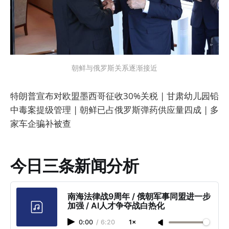
朝鲜与俄罗斯关系逐渐接近
特朗普宣布对欧盟墨西哥征收30%关税 | 甘肃幼儿园铅
中毒案提级管理 | 朝鲜已占俄罗斯弹药供应量四成 | 多
家车企骗补被查
今日三条新闻分析
南海法律战9周年 / 俄朝军事同盟进一步
加强 / AI人才争夺战白热化
0:00
/
6:20
1×