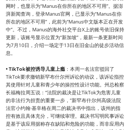
网时，也显示为“Manus在你所在的地区不可用”。据澎
湃新闻查询，登录Manus官网，已显示为“Manus在你
所在的地区不可用”，此前为“Manus中文版本正在开发
中”。不过，Manus的海外社交平台X上的账号依旧保持
更新，该账号显示位置为“新加坡”，最新一条更新时间
为7月10日，介绍一场定于13日在旧金山的徒步活动信
息。
• TikTok被控诱导儿童上瘾
：本周一名法官驳回了
TikTok要求撤销新罕布什尔州诉讼的动议，该诉讼指控
其使用针对儿童和青少年的操控性设计功能。州总检察
长福梅拉周五说：“法院的裁决是让TikTok为危害儿童
的非法行为担责的重要一步，”新罕布什尔州高级法院
法官小约翰·基辛格在周二的裁决书中指出，该州的指
控有效且具体充分，可继续审理。裁决书写明民事诉讼
是基于该应用据称存在缺陷和危险的功能，而非应用内