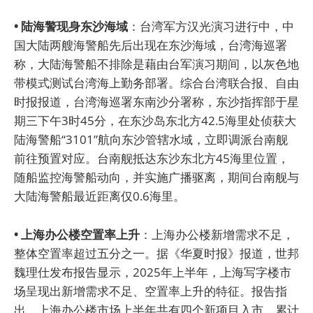
• 陆海警现身东沙海域
：台湾军方汉光演习进行中，中
国大陆两艘海警船先后出现在东沙海域，台湾海巡署
称，大陆海警船不排除是藉由台军演习期间，以灰色地
带模式测试台湾海上勤务部署。综合台湾联合报、自由
时报报道，台湾海巡署东南沙分署称，东沙指挥部于星
期三下午3时45分，在东沙岛东北方42.5海里处侦获大
陆海警船“3101”航向东沙管辖水域，立即调派台南舰
前往预置对应。台南舰抵达东沙东北方45海里位置，
随船监控海警船动向，并实施广播驱离，期间台南舰与
大陆海警船最近距离仅0.6海里。
• 上海办公楼空置率上升
：上海办公楼新增需求不足，
整体空置率超过五分之一。据《华夏时报》报道，世邦
魏理仕发布报告显示，2025年上半年，上海写字楼市
场呈现出新增需求不足、空置率上升的特征。报告指
出，上海办公楼市场上半年共有四个新项目入市，累计