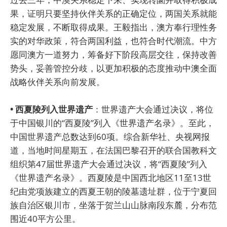
果，证明只要坚持伙伴关系的正确定位，两国关系就能
稳定发展，不断取得成果。王毅指出，澳方奉行理性务
实的对华政策，符合两国利益，也符合时代潮流。中方
愿同澳方一道努力，筹备好下阶段高层交往，保持改善
势头，妥善管控分歧，以更加积极的态度推动中澳全面
战略伙伴关系向前发展。
• 西夏陵列入世界遗产
：世界遗产大会通过决议，将位
于中国银川的“西夏陵”列入《世界遗产名录》。至此，
中国世界遗产总数达到60项。综合新华社、央视网报
道，当地时间星期五，在法国巴黎召开的联合国教科文
组织第47届世界遗产大会通过决议，将“西夏陵”列入
《世界遗产名录》。西夏陵是中国西北地区11至13世
纪由党项族建立的西夏王朝的陵墓遗址群，位于宁夏回
族自治区银川市，坐落于贺兰山山脉南段东麓，分布范
围近40平方公里。