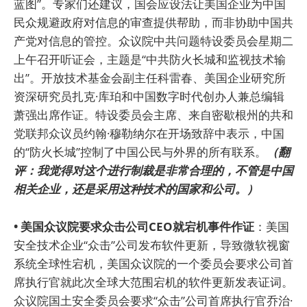
蓝图”。专家们还建议，国会应设法让美国企业为中国
民众规避政府对信息的审查提供帮助，而非协助中国共
产党对信息的管控。众议院中共问题特设委员会星期二
上午召开听证会，主题是“中共防火长城和监视技术输
出”。开放技术基金会副主任科雷春、美国企业研究所
资深研究员扎克·库珀和中国数字时代创办人兼总编辑
萧强出席作证。特设委员会主席、来自密歇根州的共和
党联邦众议员约翰·穆勒纳尔在开场致辞中表示，中国
的“防火长城”控制了中国公民与外界的所有联系。
（翻
评：我觉得对这个进行制裁是非常合理的，不管是中国
相关企业，还是采用这种技术的国家和公司。）
• 美国众议院要求众击公司CEO就宕机事件作证
：美国
安全技术企业“众击”公司发布软件更新，导致微软视窗
系统全球性宕机，美国众议院的一个委员会要求公司首
席执行官就此次全球大范围宕机的软件更新发表证词。
众议院国土安全委员会要求“众击”公司首席执行官乔治·