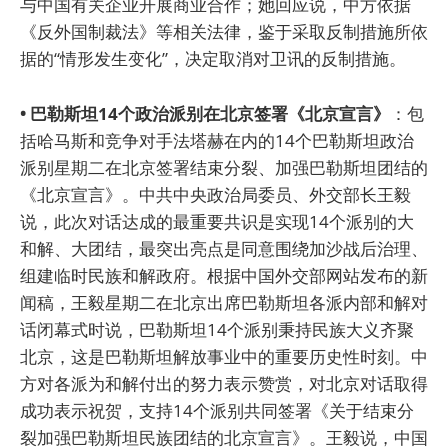
与中国有关企业开展商业合作；她回应说，中方依据
《反外国制裁法》等相关法律，鉴于采取反制措施所依
据的“情形发生变化”，决定取消对卫讯的反制措施。
• 巴勒斯坦14个政治派别在北京签署《北京宣言》
：包
括哈马斯和竞争对手法塔赫在内的14个巴勒斯坦政治
派别星期二在北京签署结束分裂、加强巴勒斯坦团结的
《北京宣言》。中共中央政治局委员、外交部长王毅
说，此次对话达成的最重要共识是实现14个派别的大
和解、大团结，最突出亮点是同意围绕加沙战后治理、
组建临时民族和解政府。根据中国外交部网站发布的新
闻稿，王毅星期二在北京出席巴勒斯坦各派内部和解对
话闭幕式时说，巴勒斯坦14个派别秉持民族大义齐聚
北京，这是巴勒斯坦解放事业中的重要历史性时刻。中
方对各派为和解付出的努力表示赞赏，对北京对话取得
成功表示祝贺，支持14个派别共同签署《关于结束分
裂加强巴勒斯坦民族团结的北京宣言》。王毅说，中国