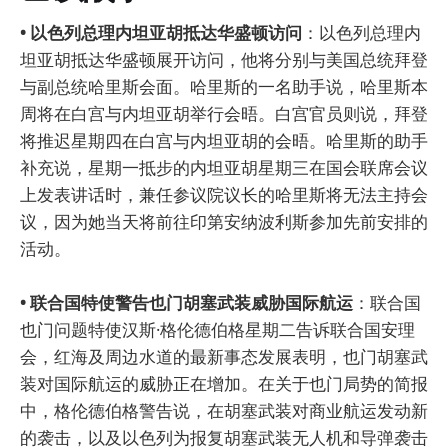
• 以色列总理内坦亚胡抵达华盛顿访问
：以色列总理内
坦亚胡抵达华盛顿展开访问，他将分别与美国总统拜登
与副总统哈里斯会面。哈里斯的一名助手说，哈里斯本
周将在白宫与内坦亚胡举行会晤。白宫官员则说，拜登
将推迟星期四在白宫与内坦亚胡的会晤。哈里斯的助手
补充说，星期一抵步的内坦亚胡星期三在国会联席会议
上发表讲话时，兼任参议院议长的哈里斯将无法主持会
议，因为她当天将前往印第安纳波利斯参加先前安排的
活动。
• 联合国特使警告也门胡塞武装威胁国际航运
：联合国
也门问题特使汉斯·格伦德伯格星期二告诉联合国安理
会，红海及周边水道的最新事态发展表明，也门胡塞武
装对国际航运的威胁正在增加。在关于也门局势的简报
中，格伦德伯格警告说，在胡塞武装对商业航运发动新
的袭击，以及以色列为报复胡塞武装无人机和导弹袭击