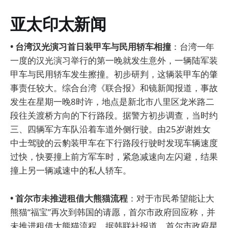
亚太印太新闻
• 台湾汉光演习首日装甲车与民用轿车相撞
：台湾一年
一度的汉光演习举行的第一晚就发生意外，一辆陆军装
甲车与民用轿车发生擦撞。初步研判，这辆装甲车的肇
事责任较大。综合台湾《联合报》和镜新闻报道，事故
发生在星期一晚8时许，地点是新北市八里区龙米路二
段往关渡桥方向的下行路段。据警方初步调查，当时约
三、四辆军方车队沿着车道外侧行驶。由25岁谢姓女
中士驾驶的云豹装甲车在下行路段行驶时发现车辆速度
过快，快要撞上前方军车时，紧急减速向左闪避，结果
撞上另一辆减速中的私人轿车。
• 首尔市未推进租借大熊猫流程
：对于市民希望能让大
熊猫“福宝”再次到韩国的请愿，首尔市政府回应称，并
未推进租借大熊猫流程。据韩联社报道，首尔市政府星