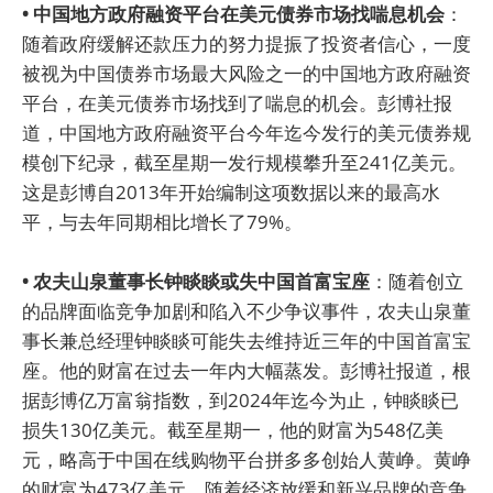
• 中国地方政府融资平台在美元债券市场找喘息机会
：
随着政府缓解还款压力的努力提振了投资者信心，一度
被视为中国债券市场最大风险之一的中国地方政府融资
平台，在美元债券市场找到了喘息的机会。彭博社报
道，中国地方政府融资平台今年迄今发行的美元债券规
模创下纪录，截至星期一发行规模攀升至241亿美元。
这是彭博自2013年开始编制这项数据以来的最高水
平，与去年同期相比增长了79%。
• 农夫山泉董事长钟睒睒或失中国首富宝座
：随着创立
的品牌面临竞争加剧和陷入不少争议事件，农夫山泉董
事长兼总经理钟睒睒可能失去维持近三年的中国首富宝
座。他的财富在过去一年内大幅蒸发。彭博社报道，根
据彭博亿万富翁指数，到2024年迄今为止，钟睒睒已
损失130亿美元。截至星期一，他的财富为548亿美
元，略高于中国在线购物平台拼多多创始人黄峥。黄峥
的财富为473亿美元。随着经济放缓和新兴品牌的竞争