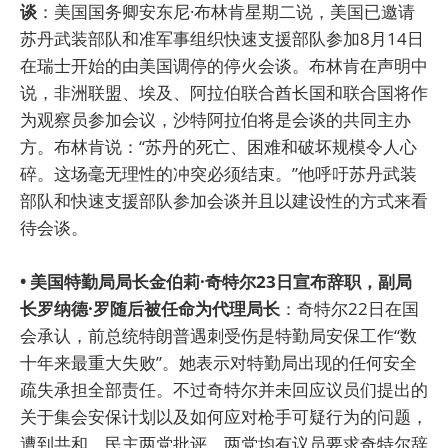
谈
：美国国务卿安东尼·布林肯星期二说，美国已邀请
苏丹武装部队和准军事组织快速支援部队参加8月14日
在瑞士开始的由美国调停的停火会谈。布林肯在声明中
说，非洲联盟、埃及、阿拉伯联合酋长国和联合国将作
为观察员参加会议，沙特阿拉伯将是会谈的共同主办
方。布林肯说：“苏丹的死亡、困难和破坏规模令人心
碎。这场毫无理性的冲突必须结束。”他呼吁苏丹武装
部队和快速支援部队参加会谈并且以建设性的方式来看
待会谈。
• 美国特勤局局长金伯莉·奇特尔23日宣布辞职，副局
长罗纳德·罗随后被任命为代理局长
：奇特尔22日在国
会承认，前总统特朗普遇刺受伤是特勤局安保工作“数
十年来最重大失败”。她表示对特勤局出现的任何安全
疏失承担全部责任。不过奇特尔并未回应议员们提出的
关于集会安保计划以及如何应对枪手可疑行为的问题，
遭到共和、民主两党批评。两党均有议员要求奇特尔辞