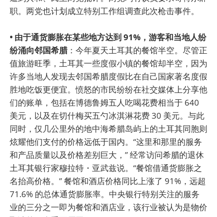
职。两党也计划成立特别工作组调查此次枪击事件。
• 由于通货膨胀在某些地方达到 91%，游客和当地人纷
纷涌向邻国希腊
：今年夏天土耳其的餐馆半空。尽管正
值旅游旺季，土耳其一些度假小镇的餐馆却半空，因为
许多当地人发现去邻国希腊度假比在自己国家著名度假
胜地吃饭更便宜。愤怒的市民纷纷在社交媒体上分享他
们的账单，包括在博德鲁姆五人吃喝花费相当于 640
美元，以及在切什梅买五勺冰淇淋花费 30 美元。与此
同时，仅几公里外的地中海希腊岛屿上的土耳其同胞则
炫耀他们支付的价格远低于国内。“这里和那里的服务
和产品质量以及价格差别巨大，” 经常访问希腊的退休
土耳其银行家穆拉特・亚武兹说。“餐馆借通货膨胀之
名抬高价格。” 餐馆和酒店价格同比上涨了 91%，远超
71.6% 的总体通货膨胀率。中央银行特别关注的服务
业的三分之一即为餐馆和酒店业，该行业被认为是物价