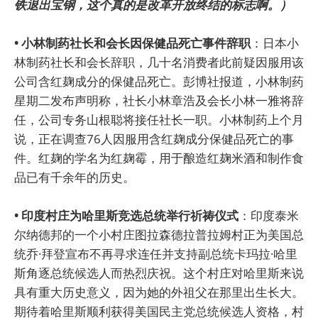
铁退出宝钢，这个真的是改革开放终结的标志啊。）
• 小林制药社长和会长因保健品死亡事件辞职
：日本小
林制药社长和会长辞职，几十名消费者此前疑因服用该
公司含红麹成分的保健品死亡。彭博社报道，小林制药
星期二发布声明称，社长小林章浩及会长小林一雅将辞
任，公司专务山根聪将接任社长一职。小林制药上个月
说，正在调查76人因服用含红麹成分保健品死亡的事
件。红麹的学名为红麹霉，用于酿造红麹米酒和制作食
品已有千余年的历史。
• 印度村庄为哈里斯竞选总统举行祈祷仪式
：印度泰米
尔纳德邦的一个小村庄图拉森德拉普拉姆村正为美国总
统乔·拜登宣布不再寻求连任并支持副总统卡玛拉·哈里
斯角逐总统候选人而热烈庆祝。这个村庄对哈里斯来说
具有重大历史意义，因为她的外祖父在那里出生长大。
期待着哈里斯顺利获得美国民主党总统候选人资格，村