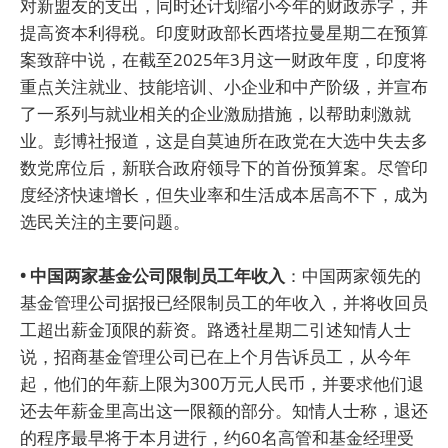
对新盟友的支出，同时还计划缩小今年的财政赤字，并
提高资本利得税。印度财政部长西塔拉曼星期二在预算
案致辞中说，在截至2025年3月这一财政年度，印度将
重点关注就业、技能培训、小企业和中产阶级，并宣布
了一系列与就业相关的企业激励措施，以帮助刺激就
业。彭博社报道，这是自莫迪所在政党在大选中失去多
数党席位后，新联合政府领导下的首份预算案。尽管印
度经济快速增长，但失业率和生活成本居高不下，成为
选民关注的主要问题。
• 中国两家基金公司限制员工年收入
：中国两家领先的
基金管理公司据报已经限制员工的年收入，并将收回员
工超出薪金顶限的薪资。路透社星期二引述知情人士
说，招商基金管理公司已在上个月告诉员工，从今年
起，他们的年薪上限为300万元人民币，并要求他们退
还去年薪金里高出这一限额的部分。知情人士称，退还
的程序最早将于本月进行，约60名高管和基金经理受