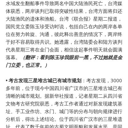
水域发生翻船事件导致两名中国大陆渔民死亡，台湾媒
体获悉，两岸谈判已取得突破性结果，台湾方面将归还
大陆渔民的遗体和渔船。台湾《联合报》星期二报道，
国民党立委陈玉珍受访时说，包括自己在内的两岸各单
位在努力斡旋、沟通，彼此释出善意的情况下，两岸终
于好不容易取得共识。她透露，台湾陆委会和陆方谈判
代表星期三将在金门会面，相信这起事件明天就会圆满
落幕。
（翻评：看到陈玉珍我眼前一黑，不过她就是金
门立委，也正常。）
• 考古发现三星堆古城已有城市规划
：考古发现，3000
多年前，位于现今中国四川省广汉市的三星堆古城已有
清晰的城市规划。据新华社报道，记者星期二从四川省
文物考古研究院获悉，考古工作者通过对新发现建筑基
址、手工业作坊、水门、城门等的分布与朝向规律进行
分析后，得出上述结论。位于四川省广汉市的三星堆遗
址，代表了数千年前的古蜀文明面貌和发展水平，是同