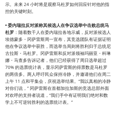
示。未来 24 小时将是观察马杜罗如何回应针对他的指
控的关键时刻。
• 委内瑞拉反对派称其候选人在争议选举中击败总统马
杜罗
：随着数千人在委内瑞拉各地示威，反对派候选人
埃德蒙多・冈萨雷斯周一宣布，其竞选团队有证据证明
他在争议选举中获胜，而选举当局则将胜利归于总统尼
古拉斯・马杜罗。冈萨雷斯和反对派领袖玛丽亚・科琳
娜・马查多告诉记者，他们已经获得了周日选举超过
70% 的选票统计表，显示冈萨雷斯的得票数是马杜罗
的两倍多。两人呼吁民众保持冷静，并邀请他们在周二
上午 11 点和平集会，庆祝选举结果。“我以真相的冷静
对你们说，” 冈萨雷斯在首都加拉加斯的竞选总部外面
对欢呼的支持者说道，“我们手中有证明我们绝对和数
学上不可逆转胜利的选票统计表。”