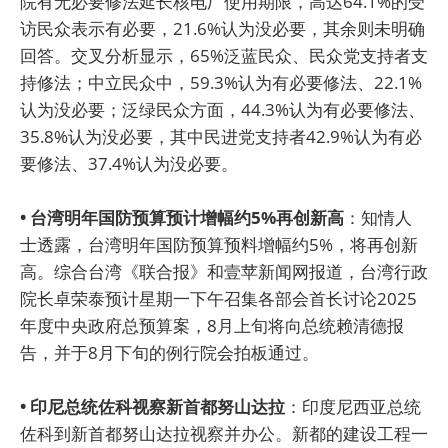
院有无必要修法延长核电厂使用期限，高达64.1%的受
访民众表示有必要，21.6%认为没必要，其余则未明确
回答。交叉分析显示，65%泛蓝民众、民众党支持者支
持修法；中立民众中，59.3%认为有必要修法、22.1%
认为没必要；泛绿民众方面，44.3%认为有必要修法、
35.8%认为没必要，其中民进党支持者42.9%认为有必
要修法、37.4%认为没必要。
• 台湾明年国防预算预计增幅约5%再创新高
：知情人
士透露，台湾明年国防预算预料增幅约5%，将再创新
高。综合台湾《联合报》和壹苹新闻网报道，台湾行政
院长卓荣泰预计星期一下午召集各部会首长讨论2025
年度中央政府总预算案，8月上旬将向总统赖清德报
告，并于8月下旬的例行院会拍板通过。
• 印尼总统佐科视察新首都努山达拉
：印度尼西亚总统
佐科到新首都努山达拉视察并办公。新都的建设工程一