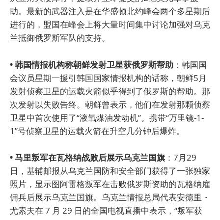
助。最新的武器注入是在华盛顿北约峰会两个多星期后
进行的，盟国在峰会上将大量时间集中讨论加强对乌克
兰抵御俄罗斯军队的支持。
• 韩国情报机构称朝鲜发射卫星获俄罗斯帮助
：韩国国
会议员星期一援引韩国国家情报机构的话称，朝鲜5月
发射侦察卫星的运载火箭似乎得到了俄罗斯的帮助。那
次发射以失败告终。朝鲜曾表示，他们在发射那颗侦察
卫星中首次使用了“液氧煤油发动机”。携带“万里镜-1-
1”号侦察卫星的运载火箭在升空几分钟后爆炸。
• 马里叛军在瓦格纳战败后展示乌克兰国旗
：7月29
日，基辅邮报从乌克兰国防和安全部门获得了一张独家
照片，显示图阿雷格叛军在击败俄罗斯资助的瓦格纳雇
佣兵后展示乌克兰国旗。乌克兰情报总局代表安德里・
尤索夫在 7 月 29 日的全国电视直播中表示，“叛军获