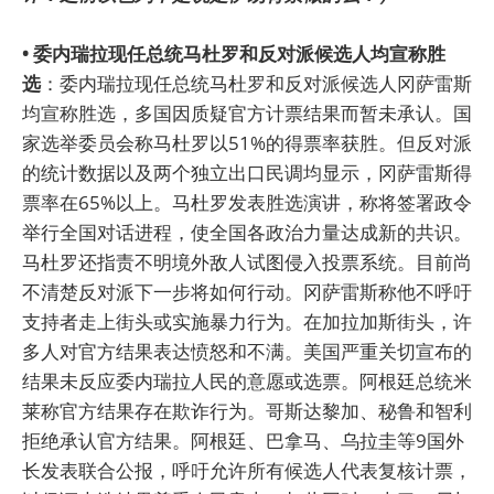
• 委内瑞拉现任总统马杜罗和反对派候选人均宣称胜
选
：委内瑞拉现任总统马杜罗和反对派候选人冈萨雷斯
均宣称胜选，多国因质疑官方计票结果而暂未承认。国
家选举委员会称马杜罗以51%的得票率获胜。但反对派
的统计数据以及两个独立出口民调均显示，冈萨雷斯得
票率在65%以上。马杜罗发表胜选演讲，称将签署政令
举行全国对话进程，使全国各政治力量达成新的共识。
马杜罗还指责不明境外敌人试图侵入投票系统。目前尚
不清楚反对派下一步将如何行动。冈萨雷斯称他不呼吁
支持者走上街头或实施暴力行为。在加拉加斯街头，许
多人对官方结果表达愤怒和不满。美国严重关切宣布的
结果未反应委内瑞拉人民的意愿或选票。阿根廷总统米
莱称官方结果存在欺诈行为。哥斯达黎加、秘鲁和智利
拒绝承认官方结果。阿根廷、巴拿马、乌拉圭等9国外
长发表联合公报，呼吁允许所有候选人代表复核计票，