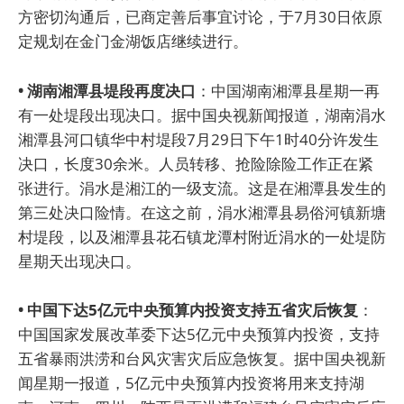
方密切沟通后，已商定善后事宜讨论，于7月30日依原
定规划在金门金湖饭店继续进行。
• 湖南湘潭县堤段再度决口
：中国湖南湘潭县星期一再
有一处堤段出现决口。据中国央视新闻报道，湖南涓水
湘潭县河口镇华中村堤段7月29日下午1时40分许发生
决口，长度30余米。人员转移、抢险除险工作正在紧
张进行。涓水是湘江的一级支流。这是在湘潭县发生的
第三处决口险情。在这之前，涓水湘潭县易俗河镇新塘
村堤段，以及湘潭县花石镇龙潭村附近涓水的一处堤防
星期天出现决口。
• 中国下达5亿元中央预算内投资支持五省灾后恢复
：
中国国家发展改革委下达5亿元中央预算内投资，支持
五省暴雨洪涝和台风灾害灾后应急恢复。据中国央视新
闻星期一报道，5亿元中央预算内投资将用来支持湖