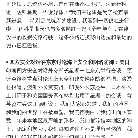
再延误，总统佐科坦言自己在新都睡不好。法新社报
道，佐科星期一告诉媒体：“我们来这里是为了检查最
新进展……特别是总统府的建设，我看到一切仍在进行
中。”佐科星期天也与多名网红一起骑着电单车，在建
设中的收费公路行驶，这条公路连接努山达拉和最近的
城市巴厘巴板。
• 四方安全对话在东京讨论海上安全和网络防御
：美日
印澳四方安全对话外交部长星期一在东京举行会谈，预
计会谈将重点讨论海上安全和建立网络防御举措。路透
社报道，澳洲外长黄英贤、印度外长苏杰生、日本外长
上川阳子和美国国务卿布林肯出席了星期一的会谈。黄
英贤在会议开场时说：“我们大家都知道，我们的地区
和我们的世界正在被重塑。我们都明白，我们正面临着
数十年来本地区最严峻的形势。我们都珍惜本地区的和
平、稳定和繁荣，我们都知道这并不是理所当然的，我
们也知道我们决不能把这一切视为理所当然。”