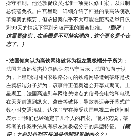
操守准则。他还敦促议员批准一项宪法修正案，以限制
总统豁免权。白宫星期一详细介绍了拜登的最高法院改
革提案的概要，但该提案似乎不太可能在距离选举日仅
剩99天的情况下得到分歧严重的国会批准。
（翻评：
这需要修宪，在美国是不可能实现的，这个更多是个表
态了。）
• 法国倾向认为高铁网络破坏为极左翼极端分子所为
：
法国内政部长杰拉尔德·达尔马宁表示，法国倾向于认
为，上星期法国国家铁路公司的铁路网络遭到破坏是极
左翼极端分子所为，该事件正值奥运会开幕式期间。上
星期五，法国高速列车网络关键点的信号变电站和电缆
在天亮前遭到纵火、袭击等破坏，导致奥运会开幕式前
数小时交通混乱。达尔马宁在接受法国电视二台访问时
表示：“我们已经确定了几个人的档案。”他补充说，破
坏者的作案手法具有极左翼极端分子的典型特征。
（翻
评：之前以色列不是说是伊朗背景做的么？）