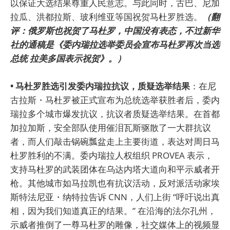
以保证大选结果尊重人民意志。与此同时，古巴、尼加
拉瓜、洪都拉斯、玻利维亚等国祝贺马杜罗胜选。
（翻
评：俄罗斯也祝贺了马杜罗，中国没有表态，不过新华
社的通稿是《委内瑞拉选举委员会宣布马杜罗再次当选
总统 拉美多国表示祝贺》。）
• 马杜罗胜选引发委内瑞拉抗议，质疑选举结果
：在尼
古拉斯・马杜罗被正式宣布为总统选举获胜者后，委内
瑞拉多个城市爆发抗议，抗议者质疑选举结果。在首都
加拉加斯，安全部队使用催泪瓦斯驱散了一大群抗议
者，而人们敲击锅碗瓢盆走上主要街道，表达对周日马
杜罗胜利的不满。委内瑞拉人权组织 PROVEA 表示，
支持马杜罗的武装团体在乌达内塔大道向和平示威者开
枪。其他城市如马拉凯也有抗议活动，反对派活动家埃
斯特法尼亚・纳特拉告诉 CNN，人们上街 “呼吁说出真
相，因为我们知道真正的结果。” 在沿海的法尔孔州，
示威者推倒了一尊马杜罗的雕像，社交媒体上的视频显