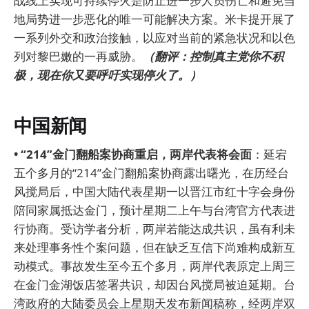
战线上实现可持续停火是防止进一步人员伤亡和避免当
地局势进一步恶化的唯一可能解决方案。米卡提开展了
一系列外交和政治接触，以应对当前的紧急状况和以色
列对黎巴嫩的一再威胁。
（翻评：控制真主党你不积
极，现在你又要呼吁实现停火了。）
中国新闻
• “214”金门翻船案协商重启，两岸代表将会面
：延宕
五个多月的“214”金门翻船案协商露出曙光，在历经台
风搅局后，中国大陆代表星期一以晋江市红十字会身份
陪同家属抵达金门，预计星期二上午与台湾官方代表进
行协商。受访学者分析，两岸若能达成共识，虽有利未
来处理事务性个案问题，但在缺乏互信下尚难构成新互
动模式。事故发生至今五个多月，两岸代表原定上周三
在金门金湖饭店签署共识，却因台风搅局被迫延期。台
湾政府的大陆委员会上星期天发布新闻稿称，经两岸双