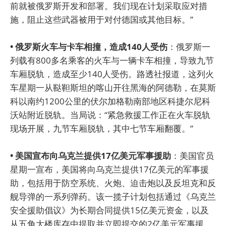
前就被俄罗斯开发和部署。我们现在计划采取应对措
施，阻止这些武器被用于对付德国或其他目标。”
• 俄罗斯火车与卡车相撞，造成140人受伤
：俄罗斯一
列载有800多名乘客的火车与一辆卡车相撞，导致九节
车厢脱轨，造成至少140人受伤。路透社报道，这列火
车星期一从鞑靼斯坦的喀山开往黑海的阿德勒，在莫斯
科以南约1200公里的伏尔加格勒南部地区科捷尔尼科
沃站附近脱轨。当局说：“紧急救援工作正在火车脱轨
现场开展，九节车厢脱轨，其中七节车厢翻覆。”
• 美国宣布向乌克兰提供17亿美元军事援助
：美国官员
星期一宣布，美国将向乌克兰提供17亿美元的军事援
助，包括用于防空系统、火炮、迫击炮以及反坦克和反
舰导弹的一系列弹药。该一揽子计划包括通过《乌克兰
安全援助倡议》为长期合同提供15亿美元资金，以及
从五角大楼库存中提取并立即提交的2亿美元军事援