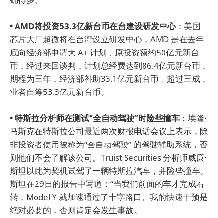
• AMD将投资53.3亿新台币在台建设研发中心
：美国
芯片大厂超微将在台湾设立研发中心，AMD 是在去年
底向经济部申请大 A+ 计划，原投资额约50亿元新台
币，经过来回谈判，计划总经费达到86.4亿元新台币，
期程为三年，经济部补助33.1亿元新台币，超过三成，
业者自筹53.3亿元新台币。
• 特斯拉分析师在测试“全自动驾驶”时险些撞车
：埃隆·
马斯克在特斯拉公司最近两次财报电话会议上表示，除
非投资者使用被称为“全自动驾驶” 的驾驶辅助系统，否
则他们不会了解该公司。Truist Securities 分析师威廉·
斯坦以此为契机试驾了一辆特斯拉汽车，并险些撞车。
斯坦在29日的报告中写道：“当我们前面的车才完成右
转，Model Y 就加速通过了十字路口。我的快速干预是
绝对必要的，否则肯定会发生事故。