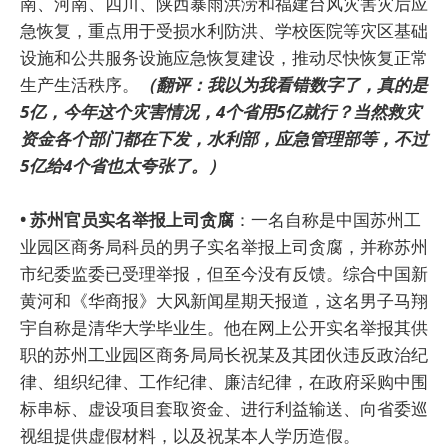
南、河南、四川、陕西暴雨洪涝和福建台风灾害灾后应
急恢复，重点用于受损水利防洪、学校医院等灾区基础
设施和公共服务设施应急恢复建设，推动尽快恢复正常
生产生活秩序。
（翻评：我以为我看错数字了，真的是
5亿，今年这个灾害情况，4个省用5亿就行？当然救灾
资金各个部门都在下发，水利部，应急管理部等，不过
5亿给4个省也太夸张了。）
• 苏州官员实名举报上司贪腐
：一名自称是中国苏州工
业园区商务局科员的男子实名举报上司贪腐，并称苏州
市纪委监委已受理举报，但至今没有反馈。综合中国新
黄河和《华商报》大风新闻星期天报道，这名男子马翔
宇自称是清华大学毕业生。他在网上公开实名举报其供
职的苏州工业园区商务局局长祝某及其团伙违反政治纪
律、组织纪律、工作纪律、廉洁纪律，在政府采购中围
标串标、虚设项目套取资金、进行利益输送、向省委巡
视组提供虚假材料，以及祝某本人学历造假。