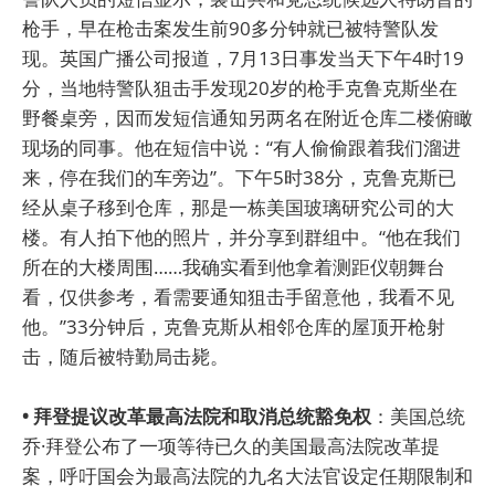
枪手，早在枪击案发生前90多分钟就已被特警队发
现。英国广播公司报道，7月13日事发当天下午4时19
分，当地特警队狙击手发现20岁的枪手克鲁克斯坐在
野餐桌旁，因而发短信通知另两名在附近仓库二楼俯瞰
现场的同事。他在短信中说：“有人偷偷跟着我们溜进
来，停在我们的车旁边”。下午5时38分，克鲁克斯已
经从桌子移到仓库，那是一栋美国玻璃研究公司的大
楼。有人拍下他的照片，并分享到群组中。“他在我们
所在的大楼周围……我确实看到他拿着测距仪朝舞台
看，仅供参考，看需要通知狙击手留意他，我看不见
他。”33分钟后，克鲁克斯从相邻仓库的屋顶开枪射
击，随后被特勤局击毙。
• 拜登提议改革最高法院和取消总统豁免权
：美国总统
乔·拜登公布了一项等待已久的美国最高法院改革提
案，呼吁国会为最高法院的九名大法官设定任期限制和