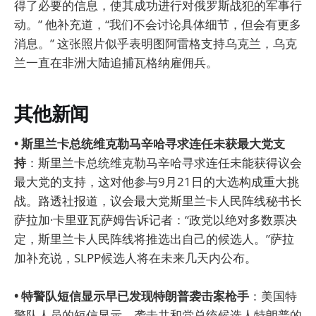
得了必要的信息，使其成功进行对俄罗斯战犯的军事行
动。” 他补充道，“我们不会讨论具体细节，但会有更多
消息。” 这张照片似乎表明图阿雷格支持乌克兰，乌克
兰一直在非洲大陆追捕瓦格纳雇佣兵。
其他新闻
• 斯里兰卡总统维克勒马辛哈寻求连任未获最大党支
持
：斯里兰卡总统维克勒马辛哈寻求连任未能获得议会
最大党的支持，这对他参与9月21日的大选构成重大挑
战。路透社报道，议会最大党斯里兰卡人民阵线秘书长
萨拉加·卡里亚瓦萨姆告诉记者：“政党以绝对多数票决
定，斯里兰卡人民阵线将推选出自己的候选人。”萨拉
加补充说，SLPP候选人将在未来几天内公布。
• 特警队短信显示早已发现特朗普袭击案枪手
：美国特
警队人员的短信显示，袭击共和党总统候选人特朗普的