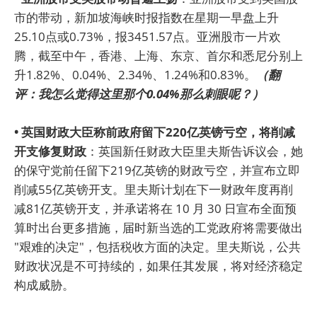
市的带动，新加坡海峡时报指数在星期一早盘上升
25.10点或0.73%，报3451.57点。亚洲股市一片欢
腾，截至中午，香港、上海、东京、首尔和悉尼分别上
升1.82%、0.04%、2.34%、1.24%和0.83%。
（翻
评：我怎么觉得这里那个0.04%那么刺眼呢？）
• 英国财政大臣称前政府留下220亿英镑亏空，将削减
开支修复财政
：英国新任财政大臣里夫斯告诉议会，她
的保守党前任留下219亿英镑的财政亏空，并宣布立即
削减55亿英镑开支。里夫斯计划在下一财政年度再削
减81亿英镑开支，并承诺将在 10 月 30 日宣布全面预
算时出台更多措施，届时新当选的工党政府将需要做出
"艰难的决定"，包括税收方面的决定。里夫斯说，公共
财政状况是不可持续的，如果任其发展，将对经济稳定
构成威胁。