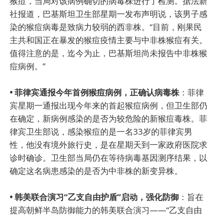
猴痘，当局对该病例确切的病毒株进行了检测。据法新
社报道，巴基斯坦卫生部星期一发布声明说，该男子感
染的猴痘病毒是致病力较弱的西非株。“目前，刚果民
主共和国正在暴发的猴痘疫情主要与中非株猴痘有关。
值得注意的是，迄今为止，巴基斯坦尚未报告中非株猴
痘病例。”
• 菲律宾通报今年首例猴痘病例，正确认病毒株
：菲律
宾星期一通报出现今年来的首起猴痘病例，但卫生部仍
在确定，新病例感染的是否为较危险的新猴痘毒株。菲
律宾卫生部说，感染猴痘的是一名33岁的菲律宾男
性，他没有境外旅行史，是在星期天到一家政府医院求
诊时确诊。卫生部当局仍在等待病毒基因测序结果，以
确定这名病患感染的是否为中非株的新变异株。
• 韩美联合演习“乙支自由护盾”启动，强化防御
：旨在
提高朝鲜半岛防御能力的韩美联合演习——“乙支自由