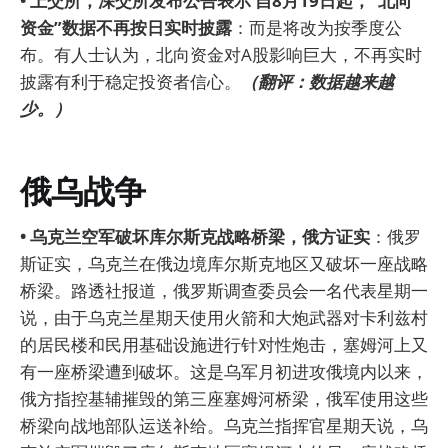
• 上交所，深交所发布公告表示 自8月19日起，“北向
资金”数据不再按日实时披露
：而是将改为按季度公
布。有人士认为，北向资金对A股影响巨大，不再实时
披露有利于稳定投资者信心。
（翻评：数据越来越
少。）
俄乌战争
• 乌克兰空军破坏库尔斯克战略桥梁，俄方证实
：俄罗
斯证实，乌克兰在俄边境库尔斯克地区又破坏一座战略
桥梁。路透社报道，俄罗斯调查委员会一名代表星期一
说，由于乌克兰星期天使用火箭和大炮武器对卡利兹村
的居民楼和民用基础设施进行针对性炮击，塞姆河上又
有一座桥梁遭到破坏。这是乌军月初进攻俄境内以来，
俄方指控基辅摧毁的第三座塞姆河桥梁，俄军使用这些
桥梁向战地部队运送补给。乌克兰指挥官星期天说，乌