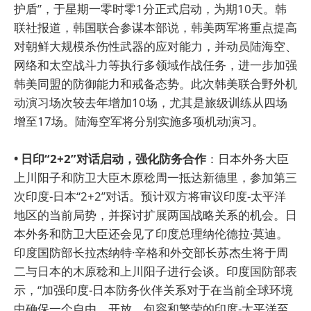
护盾”，于星期一零时零1分正式启动，为期10天。韩
联社报道，韩国联合参谋本部说，韩美两军将重点提高
对朝鲜大规模杀伤性武器的应对能力，并动员陆海空、
网络和太空战斗力等执行多领域作战任务，进一步加强
韩美同盟的防御能力和戒备态势。此次韩美联合野外机
动演习场次较去年增加10场，尤其是旅级训练从四场
增至17场。陆海空军将分别实施多项机动演习。
• 日印“2+2”对话启动，强化防务合作
：日本外务大臣
上川阳子和防卫大臣木原稔周一抵达新德里，参加第三
次印度-日本“2+2”对话。预计双方将审议印度-太平洋
地区的当前局势，并探讨扩展两国战略关系的机会。日
本外务和防卫大臣还会见了印度总理纳伦德拉·莫迪。
印度国防部长拉杰纳特·辛格和外交部长苏杰生将于周
二与日本的木原稔和上川阳子进行会谈。印度国防部表
示，“加强印度-日本防务伙伴关系对于在当前全球环境
中确保一个自由、开放、包容和繁荣的印度-太平洋至