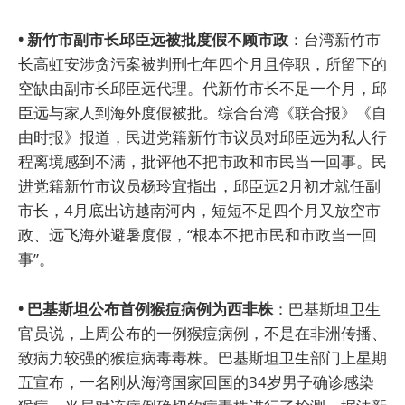
• 新竹市副市长邱臣远被批度假不顾市政
：台湾新竹市
长高虹安涉贪污案被判刑七年四个月且停职，所留下的
空缺由副市长邱臣远代理。代新竹市长不足一个月，邱
臣远与家人到海外度假被批。综合台湾《联合报》《自
由时报》报道，民进党籍新竹市议员对邱臣远为私人行
程离境感到不满，批评他不把市政和市民当一回事。民
进党籍新竹市议员杨玲宜指出，邱臣远2月初才就任副
市长，4月底出访越南河内，短短不足四个月又放空市
政、远飞海外避暑度假，“根本不把市民和市政当一回
事”。
• 巴基斯坦公布首例猴痘病例为西非株
：巴基斯坦卫生
官员说，上周公布的一例猴痘病例，不是在非洲传播、
致病力较强的猴痘病毒毒株。巴基斯坦卫生部门上星期
五宣布，一名刚从海湾国家回国的34岁男子确诊感染