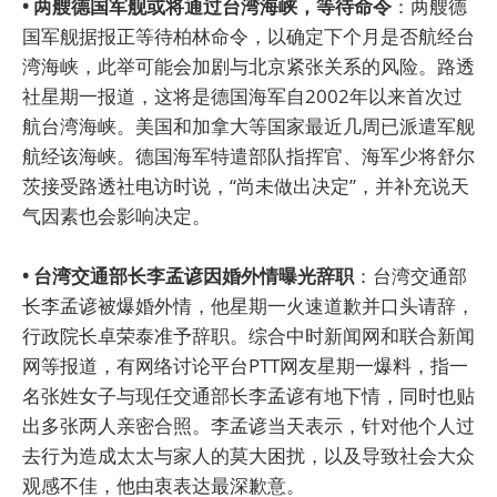
• 两艘德国军舰或将通过台湾海峡，等待命令
：两艘德
国军舰据报正等待柏林命令，以确定下个月是否航经台
湾海峡，此举可能会加剧与北京紧张关系的风险。路透
社星期一报道，这将是德国海军自2002年以来首次过
航台湾海峡。美国和加拿大等国家最近几周已派遣军舰
航经该海峡。德国海军特遣部队指挥官、海军少将舒尔
茨接受路透社电访时说，“尚未做出决定”，并补充说天
气因素也会影响决定。
• 台湾交通部长李孟谚因婚外情曝光辞职
：台湾交通部
长李孟谚被爆婚外情，他星期一火速道歉并口头请辞，
行政院长卓荣泰准予辞职。综合中时新闻网和联合新闻
网等报道，有网络讨论平台PTT网友星期一爆料，指一
名张姓女子与现任交通部长李孟谚有地下情，同时也贴
出多张两人亲密合照。李孟谚当天表示，针对他个人过
去行为造成太太与家人的莫大困扰，以及导致社会大众
观感不佳，他由衷表达最深歉意。