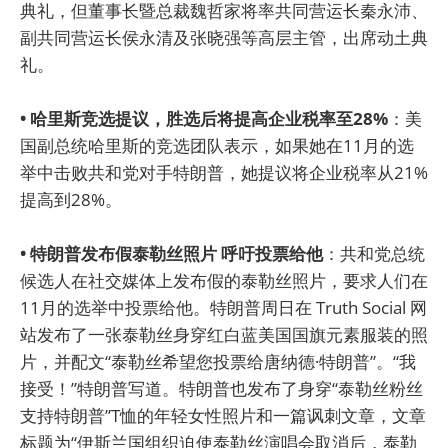
典礼，但董事长暨总裁魏哲家将率共同营运长秦永沛、
副共同营运长侯永清及张晓强等高层主管，出席动土典
礼。
• 哈里斯竞选提议，胜选后将提高企业税率至28%
：美
国副总统哈里斯的竞选团队表示，如果她在11月的选
举中击败共和党对手特朗普，她提议将企业税率从21%
提高到28%。
• 特朗普发布假泰勒丝照片 呼吁投票给他
：共和党总统
候选人在社交媒体上发布假的泰勒丝照片，要求人们在
11月的选举中投票给他。特朗普周日在 Truth Social 网
站发布了一张泰勒丝身穿红白蓝美国国旗元素服装的照
片，并配文“泰勒丝希望您投票给唐纳德·特朗普”。“我
接受！”特朗普写道。特朗普也发布了身穿“泰勒丝粉丝
支持特朗普”T恤的年轻女性照片和一篇讽刺文章，文章
标题为“伊斯兰国组织迫使泰勒丝演唱会取消后，泰勒