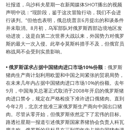
社报道，乌沙科夫星期一在新闻媒体SHOT播出的视频
声明中说：“现阶段，鉴于这次冒险行动，我们不会进
行谈判。”但他也表明，俄总统普京6月提出的和谈条件
并未取消。8月初，乌军部队对俄罗斯西部边境地区发
动进攻，这是自第二次世界大战以来，外国势力对俄罗
斯的最大一次入侵。此举令莫斯科措手不及，但俄官员
称战局不会受到实质影响。
• 俄罗斯谋求占据中国猪肉进口市场10%份额
：俄罗斯
猪肉生产商计划利用欧盟和中国之间紧张的贸易局势，
在未来几年内占据中国猪肉进口市场10%的份额。去年
9月，中国海关总署正式取消于2008年开启的俄罗斯猪
肉进口禁令，规定在严格检疫下准许进口俄猪肉。直到
今年2月，北京才批准三家俄罗斯生产商向中国出口猪
肉。尽管从零开始，但俄罗斯依然定下了宏伟的目标。
路透社星期一报道引述俄罗斯国家养猪协会负责人科瓦
廖夫称，俄罗斯的目标是在三到四年内占据中国猪肉进