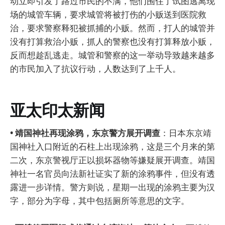
动立即引发了路过市民的不满，他们围住了试图逃离现
场的城管车辆，要求城管将被打伤的小贩送到医院救
治，要求警察释犯被抓捕的小贩。然而，打人的城管并
没有打算救治小贩，抓人的警察也没有打算释放小贩，
反而想趁乱逃走。城管和警察的这一举动导致越来越多
的市民加入了抗议行动，人数达到了上千人。
亚太印太新闻
• 靖国神社再现涂鸦，东京警方展开调查
：日本东京靖
国神社入口附近的石柱上出现涂鸦，这是三个月来的第
二次，东京警视厅正以损坏器物等嫌疑展开调查。靖国
神社一名官员向法新社证实了新的涂鸦事件，但没有透
露进一步详情。警方则说，星期一出现的涂鸦主要为汉
字，部分为字母，其中包括厕所等意思的文字。