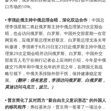
口市场的10%。
• 李强赴俄主持中俄总理会晤，深化双边合作
：中国总
理李强星期二将赴俄罗斯主持中俄总理第29次定期会
晤，也会访问俄罗斯、白罗斯。中国外交部星期一在官
网宣布，应俄罗斯总理米舒斯京、白罗斯总理戈洛夫琴
科邀请，李强将于8月20日至23日赴俄罗斯主持中俄总
理第29次定期会晤并访问俄罗斯、白罗斯。中国外交
部发言人毛宁在例行记者会上应询时介绍，今年是中俄
建交75周年和中俄文化年的开启之年，在两国元首战
略引领下，中俄关系排除外部干扰，保持健康稳定发
展。
（翻评：很有意思，李强访问俄罗斯、白俄罗斯，
莫迪访问乌克兰，波兰。）
• 普京简化了反对西方 “新自由主义意识形态” 的外国人
的移民程序
：弗拉基米尔・普京周一签署了一项法令，