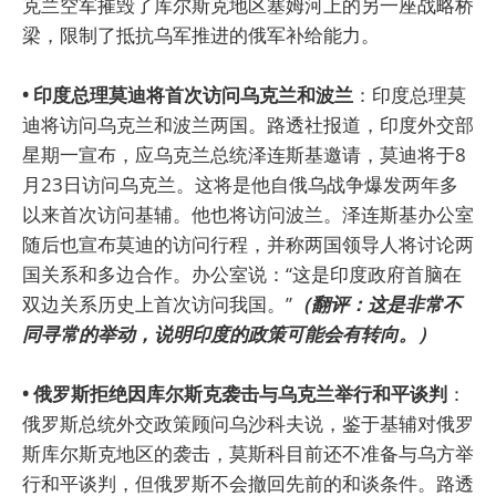
克兰空军摧毁了库尔斯克地区塞姆河上的另一座战略桥
梁，限制了抵抗乌军推进的俄军补给能力。
• 印度总理莫迪将首次访问乌克兰和波兰
：印度总理莫
迪将访问乌克兰和波兰两国。路透社报道，印度外交部
星期一宣布，应乌克兰总统泽连斯基邀请，莫迪将于8
月23日访问乌克兰。这将是他自俄乌战争爆发两年多
以来首次访问基辅。他也将访问波兰。泽连斯基办公室
随后也宣布莫迪的访问行程，并称两国领导人将讨论两
国关系和多边合作。办公室说：“这是印度政府首脑在
双边关系历史上首次访问我国。”
（翻评：这是非常不
同寻常的举动，说明印度的政策可能会有转向。）
• 俄罗斯拒绝因库尔斯克袭击与乌克兰举行和平谈判
：
俄罗斯总统外交政策顾问乌沙科夫说，鉴于基辅对俄罗
斯库尔斯克地区的袭击，莫斯科目前还不准备与乌方举
行和平谈判，但俄罗斯不会撤回先前的和谈条件。路透