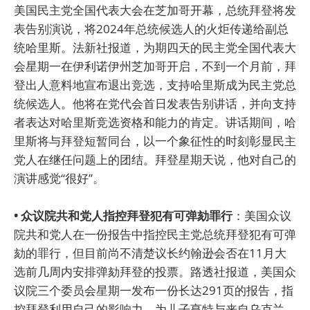
美国民主党全国代表大会在芝加哥开幕，总统拜登将发
表告别演说，将2024年总统候选人的火炬传递给副总
统哈里斯。法新社报道，为期四天的民主党全国代表大
会星期一在伊利诺伊州芝加哥开启，不到一个月前，拜
登出人意料地宣布退出竞选，支持哈里斯成为民主党总
统候选人。他将在党代会首日发表告别讲话，并向支持
者表达对哈里斯竞选资格和能力的肯定。讲话期间，哈
里斯将与拜登短暂同台，以一个象征性的时刻彰显民主
党人在继任问题上的团结。拜登星期天说，他对自己的
演讲感觉“很好”。
• 众议院共和党人指控拜登犯有可弹劾罪行
：美国众议
院共和党人在一份报告中指控民主党总统拜登犯有可弹
劾的罪行，但目前尚不清楚议长约翰逊会否在11月大
选前几周内安排弹劾拜登的投票。路透社报道，美国众
议院三个委员会星期一发布一份长达291页的报告，指
控拜登利用自己的影响力，为儿子亨特与来自乌克兰、