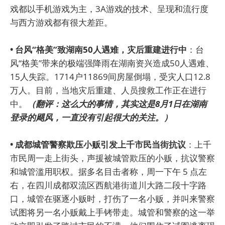
戏都以手机游戏为主，3A游戏的技术、呈现和流行度
与西方游戏都有很大差距。
• 台风“格美”致湖南50人遇难，灾后重建进行中
：台
风“格美”带来的极端强降雨在湖南资兴造成50人遇难、
15人失踪。1714户11869间房屋倒塌，受灾人口12.8
万人。目前，当地灾后重建、人员搜救工作正在进行
中。
（翻评：这么大的事情，其实这是8月1日在湖南
登录的飓风，一直没有引起很大的关注。）
• 成都城管警察欺压小贩引发上千市民当街抗议
：上千
市民周一走上街头，声援被城管欺压的小贩，抗议警察
和城管滥用职权。据多名目击者称，周一下午 5 点左
右，在四川成都双流区西航港街道川大路二段十字路
口，城管在驱逐小贩时，打伤了一名小贩，并叫来警察
试图将另一名小贩戴上手铐带走。城管和警察的这一举