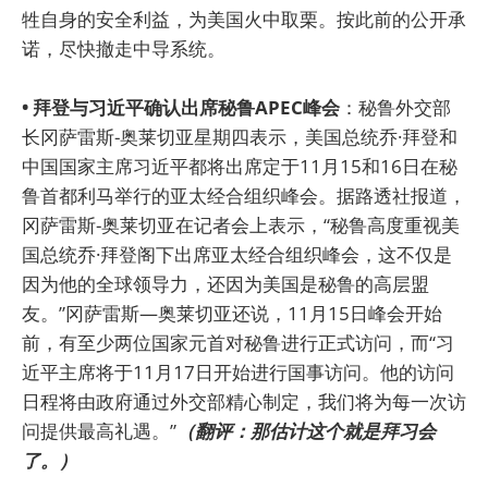
牲自身的安全利益，为美国火中取栗。按此前的公开承
诺，尽快撤走中导系统。
• 拜登与习近平确认出席秘鲁APEC峰会
：秘鲁外交部
长冈萨雷斯-奥莱切亚星期四表示，美国总统乔·拜登和
中国国家主席习近平都将出席定于11月15和16日在秘
鲁首都利马举行的亚太经合组织峰会。据路透社报道，
冈萨雷斯-奥莱切亚在记者会上表示，“秘鲁高度重视美
国总统乔·拜登阁下出席亚太经合组织峰会，这不仅是
因为他的全球领导力，还因为美国是秘鲁的高层盟
友。”冈萨雷斯—奥莱切亚还说，11月15日峰会开始
前，有至少两位国家元首对秘鲁进行正式访问，而“习
近平主席将于11月17日开始进行国事访问。他的访问
日程将由政府通过外交部精心制定，我们将为每一次访
问提供最高礼遇。”
（翻评：那估计这个就是拜习会
了。）