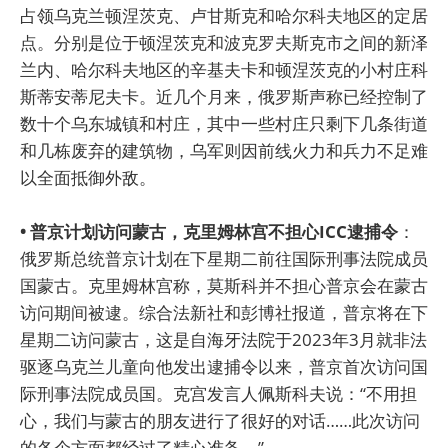
占领乌克兰顿涅茨克、卢甘斯克和哈尔科夫地区的定居
点。分别是位于顿涅茨克和波克罗夫斯克市之间的新泽
兰内、哈尔科夫地区的辛基夫卡和顿涅茨克的小村庄科
斯蒂安蒂尼夫卡。近几个月来，俄罗斯声称已经控制了
数十个乌东城镇和村庄，其中一些村庄只剩下几条街道
和几栋废弃的建筑物，乌军则因前线火力和兵力不足难
以全面抵御外敌。
• 普京计划访问蒙古，克里姆林宫不担心ICC逮捕令
：
俄罗斯总统普京计划在下星期二前往国际刑事法院成员
国蒙古。克里姆林宫称，莫斯科并不担心普京会在蒙古
访问期间被逮。综合法新社和彭博社报道，普京将在下
星期二访问蒙古，这是自海牙法院于2023年3月就非法
驱逐乌克兰儿童向他发出逮捕令以来，普京首次访问国
际刑事法院成员国。克宫发言人佩斯科夫说：“不用担
心，我们与蒙古的朋友进行了很好的对话……此次访问
的各个方面都经过了精心准备。”