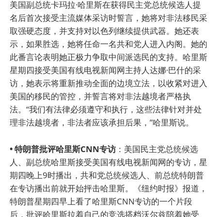
美国副总统卡玛拉·哈里斯在获得民主党总统候选人提
名后首次接受主流媒体采访时誓言，她将对非法移民采
取强硬态度，并支持对以色列继续提供武器。她还表
示，如果胜选，她将任命一名共和党人进入内阁。她的
此番言论表明她正极力争取中间派选民的支持。哈里斯
星期四接受美国有线电视新闻网主持人达娜·巴什的采
访，她表示将重新推动全面的边境立法，以收紧对进入
美国的移民的管控，并誓言将对非法越境者严格执
法。“我们有法律必须遵守和执行，这些法律针对并处
理非法越境者，非法者应该承担后果，”哈里斯说。
• 特朗普批评哈里斯CNN专访
：美国民主党总统候选
人、副总统哈里斯接受美国有线电视新闻网的专访，星
期四晚上9时播出，共和党总统候选人、前总统特朗普
在专访播出前就开始抨击哈里斯。《纽约时报》报道，
特朗普星期四早上看了哈里斯CNN专访的一个片段
后，批评哈里斯拉着自己的竞选搭档沃尔兹陪着她受