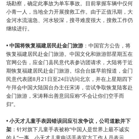
场勘察，确定此事故为单车事故。目前掌握车辆中仅何
小青一人，当地全力开展搜救工作。由于正值汛期，大
金河水流湍急、河水较深，搜寻难度很大，搜救工作仍
继续进行。
• 中国将恢复福建居民赴金门旅游
：中国官方公告，将
恢复福建居民赴金门旅游。中国文化和旅游部星期五在
官网公告，应金门县民意代表参访团请求，大陆将于近
期恢复福建居民赴金门旅游。综合台媒早前报道，金门
民意代表团8月21日至24日访问北京，并在上星期四下
午拜会中国大陆国台办主任宋涛，尝试争取恢复陆客赴
金门旅游，宋涛释出善意回应称“不会让你们空手而
归”。
• 小天才儿童手表因错误回应引发争议，公司道歉并下
架
：针对旗下儿童手表被称“中国人是世界上最不诚实
的人”一事，小天才儿童电话手表官方工作人员表示，