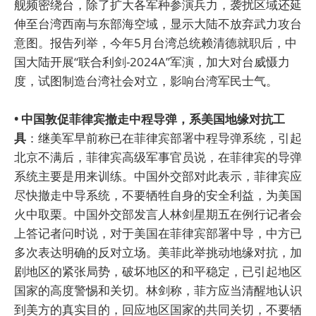
舰频密绕台，除了扩大各军种参演兵力，袭扰区域还延
伸至台湾西南与东部海空域，显示大陆不放弃武力攻台
意图。报告列举，今年5月台湾总统赖清德就职后，中
国大陆开展“联合利剑-2024A”军演，加大对台威慑力
度，试图制造台湾社会对立，影响台湾军民士气。
• 中国敦促菲律宾撤走中程导弹，系美国地缘对抗工
具
：继美军早前称已在菲律宾部署中程导弹系统，引起
北京不满后，菲律宾高级军事官员说，在菲律宾的导弹
系统主要是用来训练。中国外交部对此表示，菲律宾应
尽快撤走中导系统，不要牺牲自身的安全利益，为美国
火中取栗。中国外交部发言人林剑星期五在例行记者会
上答记者问时说，对于美国在菲律宾部署中导，中方已
多次表达明确的反对立场。美菲此举挑动地缘对抗，加
剧地区的紧张局势，破坏地区的和平稳定，已引起地区
国家的高度警惕和关切。林剑称，菲方应当清醒地认识
到美方的真实目的，回应地区国家的共同关切，不要牺