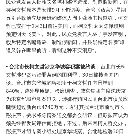
民众党发言人批相关名嘴和媒体造谣、制造假新闻，并
称柯文哲原本是安排9月下旬访美。台湾《放言》星期
五引述政治立场亲绿的媒体人周玉蔻脸书报道称，柯文
哲已安排于9月2日前往美国，而柯文哲太太陈佩琪则
预定明天飞美国。对此，民众党发言人林子宇发声明，
驳斥特定名嘴造谣、制造假新闻，并质疑特定名嘴“难
道又躲在哪里偷听，听到这种不实消息”。
• 台北市长柯文哲涉京华城容积案被约谈
：台北市长柯
文哲涉犯贪污治罪条例的图利罪，30日被搜查并约
谈。台北市京华城的容积率于柯文哲任内暴增到
840%，遭外界质疑。检廉调查，威京集团主席沈庆京
为求京华城容积案过关，涉嫌行贿国民党台北市议员应
晓薇超过新台币4740万元，通过其找台北市前副市长
彭振声，要求将陈情案送交都委会研议，但彭振声认为
须先经都发局评估而拒绝，不过，后来因柯文哲交办，
彭振声才组专案小组处理京华城案。台北地检署30日