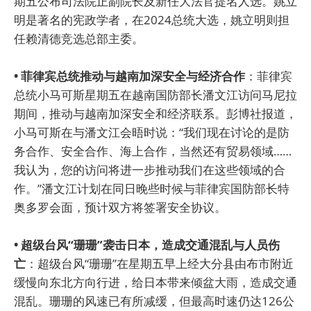
期五公布司法院正副院长及新任大法官提名人选。姚立
明是著名的宪政学者，在2024总统大选，姚立明则担
任赖清德竞选总部主委。
• 菲律宾总统推动与越南加深安全与经济合作
：菲律宾
总统小马可斯星期五在越南国防部长潘文江访问马尼拉
期间，推动与越南加深安全和经济联系。彭博社报道，
小马可斯在与潘文江会晤时说：“我们现在讨论的是防
务合作、安全合作、海上合作，当然还有贸易领域……
我认为，您的访问将进一步推动我们在这些领域的合
作。”潘文江计划在同日晚些时候与菲律宾国防部长特
奥多罗会面，预计双方将签署安全协议。
• 超级台风“珊珊”袭击日本，造成交通混乱与人员伤
亡
：超级台风“珊珊”在星期五早上经大分县由布市附近
缓慢向东北方向行进，给日本带来倾盆大雨，造成交通
混乱。珊珊的风速已有所减缓，但最高时速仍达126公