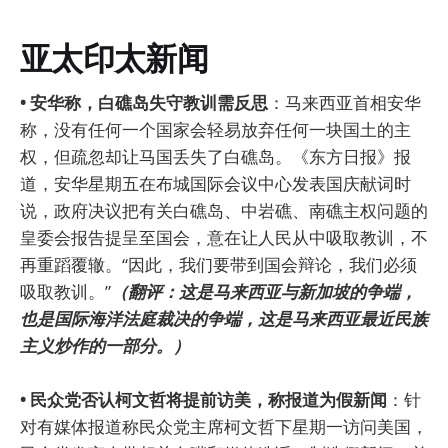
亚太印太新闻
• 安华称，白礁岛失守教训需反思
：马来西亚首相安华
称，没有任何一个国家会轻易放弃任何一块国土的主
权，但疏忽却让马国丢失了白礁岛。《东方日报》报
道，安华星期五在布城国际会议中心发表国庆献词时
说，政府决议把有关白礁岛、中岩礁、南礁主权问题的
皇委会报告提呈至国会，意在让人民从中吸取教训，不
再重蹈覆辙。“因此，我们要带到国会辩论，我们必须
吸取教训。”
（翻评：这是马来西亚与新加坡的争端，
也是国际海洋法庭裁决的争端，这是马来西亚最近民族
主义炒作的一部分。）
• 民众党否认柯文哲将提前访美，称报道为假新闻
：针
对有媒体报道称民众党主席柯文哲下星期一访问美国，