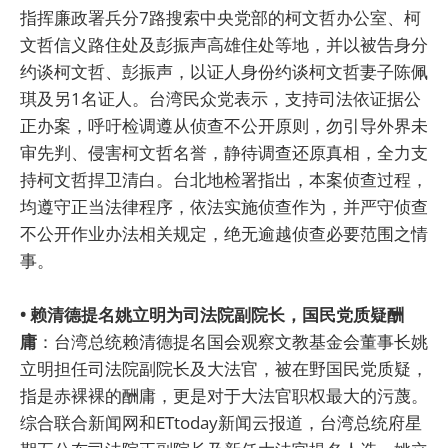
指挥廉政署兵分7路搜索中央党部的柯文哲办公室、柯
文哲信义路住处及彭振声高雄住处等地，并以被告身分
约谈柯文哲、彭振声，以证人身份约谈柯文哲妻子陈佩
琪及另1名证人。台湾民众党表示，支持司法依证据公
正办案，呼吁检调遵从侦查不公开原则，勿引导外界未
审先判、侵害柯文哲名誉，静待调查还原真相，全力支
持柯文哲捍卫清白。台北地检署指出，本案侦查过程，
均遵守正当法律程序，依法实施侦查作为，并严守侦查
不公开作业办法相关规定，绝无逾越侦查必要范围之情
事。
• 赖清德提名姚立明为司法院副院长，国民党质疑酬
庸
：台湾总统赖清德提名国会观察文教基金会董事长姚
立明担任司法院副院长及大法官，被在野国民党质疑，
指是赤裸裸的酬庸，更是对于大法官职权最大的污蔑。
综合联合新闻网和ETtoday新闻云报道，台湾总统府星