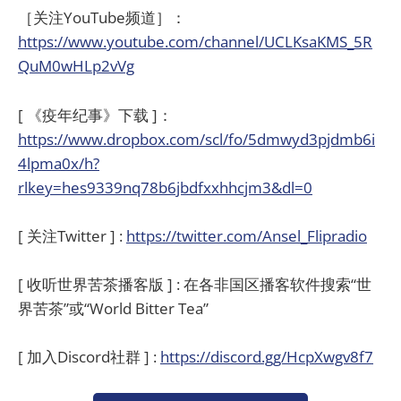
［关注YouTube频道］：
https://www.youtube.com/channel/UCLKsaKMS_5R
QuM0wHLp2vVg
[ 《疫年纪事》下载 ]：
https://www.dropbox.com/scl/fo/5dmwyd3pjdmb6i
4lpma0x/h?
rlkey=hes9339nq78b6jbdfxxhhcjm3&dl=0
[ 关注Twitter ] :
https://twitter.com/Ansel_Flipradio
[ 收听世界苦茶播客版 ] : 在各非国区播客软件搜索“世
界苦茶”或“World Bitter Tea”
[ 加入Discord社群 ] :
https://discord.gg/HcpXwgv8f7