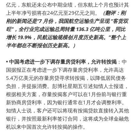
亿元，东航还未公布中期业绩，但东航上个月也预计其
上半年净亏损将在24亿元至29亿元之间。
（翻评：刚
刚的新闻还是“7 月份，我国航空运输生产呈现 “客货双
旺”，全行业完成运输总周转量 136.3 亿吨公里，同比
增长 19.9%，民航运输规模创月度历史新高。”整个上
半年都在不断报创历史新高。）
• 中国考虑进一步下调存量房贷利率，允许转按揭
：中
国据报正在考虑进一步下调存量房贷利率，允许高达
5.4万亿美元的存量房贷寻求转按揭，以降低居民债务
负担，并提振消费。彭博社星期五引述知情人士报道，
根据相关方案，存量按揭客户可以在1月份前与银行重
新协商房贷利率，因为银行通常在1月才会调整利率。
知情人士说，客户还可以将现有按揭贷款直接转入其他
银行，并按照最新利率签订合同，这将成为全球金融危
机以来中国首次允许转按揭的操作。