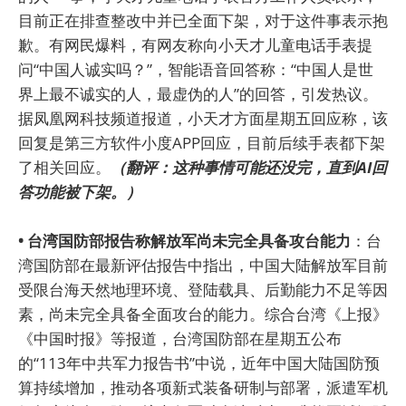
目前正在排查整改中并已全面下架，对于这件事表示抱
歉。有网民爆料，有网友称向小天才儿童电话手表提
问“中国人诚实吗？”，智能语音回答称：“中国人是世
界上最不诚实的人，最虚伪的人”的回答，引发热议。
据凤凰网科技频道报道，小天才方面星期五回应称，该
回复是第三方软件小度APP回应，目前后续手表都下架
了相关回应。
（翻评：这种事情可能还没完，直到AI回
答功能被下架。）
• 台湾国防部报告称解放军尚未完全具备攻台能力
：台
湾国防部在最新评估报告中指出，中国大陆解放军目前
受限台海天然地理环境、登陆载具、后勤能力不足等因
素，尚未完全具备全面攻台的能力。综合台湾《上报》
《中国时报》等报道，台湾国防部在星期五公布
的“113年中共军力报告书”中说，近年中国大陆国防预
算持续增加，推动各项新式装备研制与部署，派遣军机