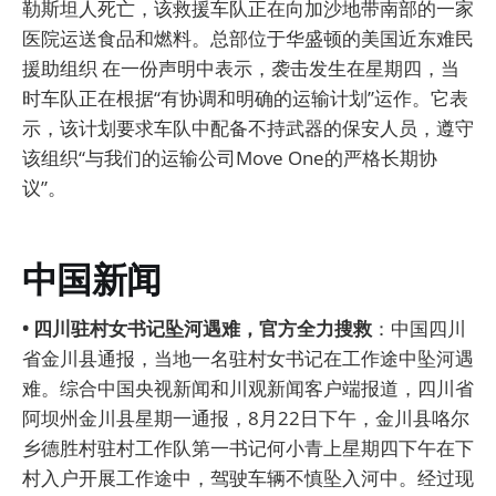
勒斯坦人死亡，该救援车队正在向加沙地带南部的一家
医院运送食品和燃料。总部位于华盛顿的美国近东难民
援助组织 在一份声明中表示，袭击发生在星期四，当
时车队正在根据“有协调和明确的运输计划”运作。它表
示，该计划要求车队中配备不持武器的保安人员，遵守
该组织“与我们的运输公司Move One的严格长期协
议”。
中国新闻
• 四川驻村女书记坠河遇难，官方全力搜救
：中国四川
省金川县通报，当地一名驻村女书记在工作途中坠河遇
难。综合中国央视新闻和川观新闻客户端报道，四川省
阿坝州金川县星期一通报，8月22日下午，金川县咯尔
乡德胜村驻村工作队第一书记何小青上星期四下午在下
村入户开展工作途中，驾驶车辆不慎坠入河中。经过现