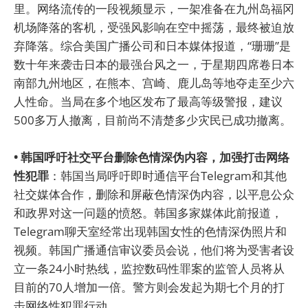
里。网络流传的一段视频显示，一架准备在九州岛福冈
机场降落的客机，受强风影响在空中摇荡，最终被迫放
弃降落。综合美国广播公司和日本媒体报道，“珊珊”是
数十年来袭击日本的最强台风之一，于星期四席卷日本
南部九州地区，在熊本、宫崎、鹿儿岛等地夺走至少六
人性命。当局在多个地区发布了最高等级警报，建议
500多万人撤离，目前尚不清楚多少灾民已成功撤离。
• 韩国呼吁社交平台删除色情深伪内容，加强打击网络
性犯罪
：韩国当局呼吁即时通信平台Telegram和其他
社交媒体合作，删除和屏蔽色情深伪内容，以平息公众
和政界对这一问题的愤怒。韩国多家媒体此前报道，
Telegram聊天室经常出现韩国女性的色情深伪照片和
视频。韩国广播通信审议委员会说，他们将为受害者设
立一条24小时热线，监控数码性罪案的监管人员将从
目前的70人增加一倍。警方则会发起为期七个月的打
击网络性犯罪行动。