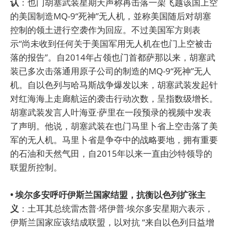
认
：也门胡塞武装星期天声称再击落一架飞越该国上空
的美国制造MQ-9“死神”无人机，並称美国随后对胡塞
控制的领土进行空袭作为回应。不过美国军方则表
示“尚未收到任何关于美国军用无人机在也门上空被击
落的报告”。自2014年占领也门首都萨那以来，胡塞武
装已多次击落通用原子公司的制造的MQ-9“死神”无人
机。自以色列与哈马斯战争爆发以来，胡塞武装发起针
对红海海上走廊航运的袭击行动次数，呈指数级增长。
胡塞武装发言人叶海亚·萨里在一段预录的视频中发表
了声明。他说，胡塞武装在也门马里卜省上空击落了美
军的无人机。马里卜省是争夺中的战略要地，拥有重要
的石油和天然气田，自2015年以来一直由沙特领导的
联盟所控制。
• 埃尔多安呼吁伊斯兰国家结盟，抗衡以色列扩张主
义
：土耳其总统雷杰普·塔伊普·埃尔多安星期六表示，
伊斯兰国家应该结成联盟，以对抗 “来自以色列日益增