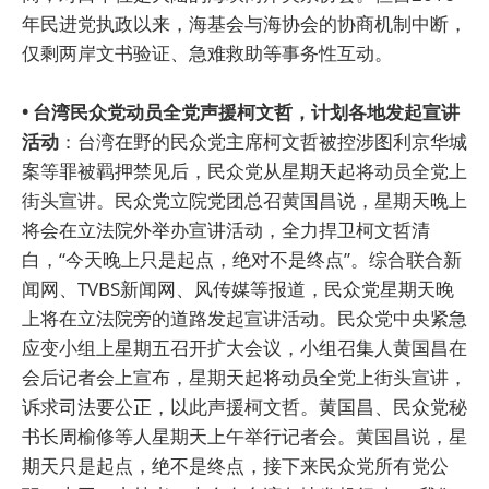
年民进党执政以来，海基会与海协会的协商机制中断，
仅剩两岸文书验证、急难救助等事务性互动。
• 台湾民众党动员全党声援柯文哲，计划各地发起宣讲
活动
：台湾在野的民众党主席柯文哲被控涉图利京华城
案等罪被羁押禁见后，民众党从星期天起将动员全党上
街头宣讲。民众党立院党团总召黄国昌说，星期天晚上
将会在立法院外举办宣讲活动，全力捍卫柯文哲清
白，“今天晚上只是起点，绝对不是终点”。综合联合新
闻网、TVBS新闻网、风传媒等报道，民众党星期天晚
上将在立法院旁的道路发起宣讲活动。民众党中央紧急
应变小组上星期五召开扩大会议，小组召集人黄国昌在
会后记者会上宣布，星期天起将动员全党上街头宣讲，
诉求司法要公正，以此声援柯文哲。黄国昌、民众党秘
书长周榆修等人星期天上午举行记者会。黄国昌说，星
期天只是起点，绝不是终点，接下来民众党所有党公