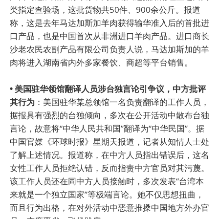
类指定查验场，这批货物共50件、900余公斤。报道
称，这是去年马达加斯加羊肉获得输华准入后的首批进
口产品，也是中国首次从非洲进口羊肉产品。进口商长
沙老农民农副产品有限公司负责人说，马达加斯加的羊
肉将进入湖南省内外多家餐饮、商超等平台销售。
• 美国驻华领馆翻译人员涉台独言论引争议，中方批评
其行为
：美国驻华某总领馆一名负责翻译的工作人员，
据报具有强烈的台独倾向，多次在公开活动中散布台独
言论，故意将“中华人民共和国”翻译为“中华民国”。据
中国官媒《环球时报》星期天报道，记者从知情人士处
了解上述情况。报道称，在中方人员指出错误后，这名
女性工作人员拒绝认错，反而指责中方官员对其污蔑。
该工作人员还在同中方人员接触时，多次发表“台湾本
来就是一个独立国家”等极端言论。她不仅思想扭曲，
而且行为出格，在对外活动中恶意推搡中国地方外办官