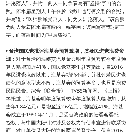
涯沦落人”，并附上两人一同拿着写有“坚持”字画的合
照。陈水扁星期天上午在脸书发出他与柯文哲的合照，
并写道：“医师照顾受刑人，同为天涯沦落人。”该合照
为两人拿着陈水扁落款的一幅字画；该画写有“坚持”二
字，而落款时间为“甲辰肇秋”。
• 台湾国民党批评海基会预算激增，质疑民进党浪费资
源
：对于台湾的海峡交流基金会明年度预算较今年度预
算大幅增加近41%，国民党立委李彦秀指出，自2016
年民进党执政以来，海基会功能不彰，并批评若民进党
僵化的意识型态不改，海基会的预算再多，也只是浪费
民脂民膏。综合《联合报》、TVBS新闻网、《上报》
等报道，海基会明年度预算较今年度预算大幅增加，从
去年1.84亿元）暴增至近2.6亿元，增幅近41%。海基
会成立于1990年11月，是受台湾政府的陆委会委托、
授权，与中国大陆针对涉及公权力行使事宜进行联系协
商，对口单位是大陆的海峡两岸关系协会。但自2016