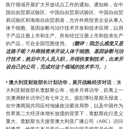
医疗领域开展扩大开放试点工作的通知。通知称，在中
国自由贸易试验区、中国自由贸易试验区、中国自由贸
易试验区和海南自由贸易港，允许外商投资企业从事人
体干细胞、基因诊断与治疗技术开发和技术应用，以用
于产品注册上市和生产。所有经过注册上市和批准生产
的产品，可在全国范围使用。
（翻评：我怎么感觉又是
这路子呢？外商独资来开设人体干细胞、基因诊断与治
疗技术，然后中方人员入职，并很快复制技术，出来开
设自己的公司，完成对这个领域的技术学习。）
• 澳大利亚财政部长计划访华，展开战略经济对话
：澳
大利亚财政部长查默斯公布，他本月将访华，距离上一
次澳洲财长访华已有七年之久。据彭博社星期天报道，
在中澳两国共同应对地缘政治紧张局势，以及中国作为
世界第二大经济体增长放缓的背景下，查默斯此行意义
重大。查默斯当天接受澳大利亚广播公司（ABC）访问
时透露，他将在本月最后一周与中国高级官员会面，并