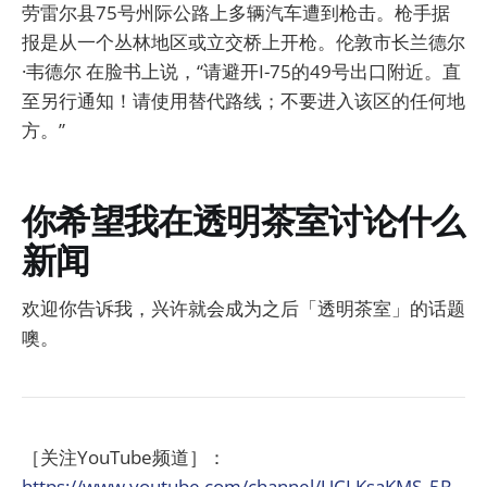
劳雷尔县75号州际公路上多辆汽车遭到枪击。枪手据
报是从一个丛林地区或立交桥上开枪。伦敦市长兰德尔
·韦德尔 在脸书上说，“请避开I-75的49号出口附近。直
至另行通知！请使用替代路线；不要进入该区的任何地
方。”
你希望我在透明茶室讨论什么
新闻
欢迎你告诉我，兴许就会成为之后「透明茶室」的话题
噢。
［关注YouTube频道］：
https://www.youtube.com/channel/UCLKsaKMS_5R