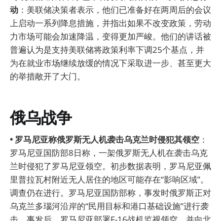
动
：美联储决策者表示，他们已准备好在两周后的会议
上启动一系列降息措施，并指出如果不改变政策，劳动
力市场可能会加速降温，变得更加严峻。他们的讲话被
普遍认为是支持美联储将政策利率下调25个基点，并
为在就业市场继续放缓的情况下采取进一步、甚至更大
的举措敞开了大门。
俄乌战争
• 罗马尼亚称俄罗斯无人机袭击乌克兰时侵犯其领空
：
罗马尼亚国防部8日称，一架俄罗斯无人机在袭击乌克
兰时侵犯了罗马尼亚领空。初步数据表明，罗马尼亚佩
里普拉瓦村附近无人居住的地区可能存在“影响区域”。
调查仍在进行。罗马尼亚国防部称，事发时俄罗斯正对
乌克兰多瑙河沿岸的“民用目标和港口基础设施”进行袭
击。事发后，罗马尼亚部署F-16战机监视领空，并向北