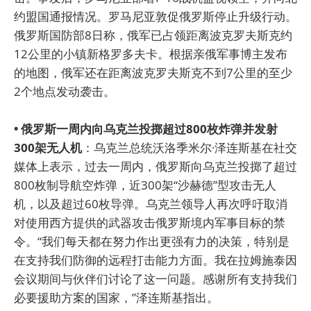
约盟国通报情况。罗马尼亚敦促俄罗斯停止升级行动。
俄罗斯国防部8日称，俄军已占领距离波克罗夫斯克约
12公里的小镇新格罗多夫卡。根据亲俄军事博主发布
的地图，俄军还在距离波克罗夫斯克不到7公里的至少
2个地点发动袭击。
• 俄罗斯一周内向乌克兰投掷超过800枚炸弹并发射
300架无人机
：乌克兰总统沃洛季米尔·泽连斯基在社交
媒体上表示，过去一周内，俄罗斯向乌克兰投掷了超过
800枚制导航空炸弹，近300架“沙赫德”型攻击无人
机，以及超过60枚导弹。乌克兰领导人再次呼吁取消
对使用西方提供的武器攻击俄罗斯境内军事目标的禁
令。“我们每天都在努力作出更强有力的决策，特别是
在支持我们防御的远程打击能力方面。我在拉姆施泰因
会议期间与伙伴们讨论了这一问题。感谢所有支持我们
必要援助方案的国家，”泽连斯基指出。