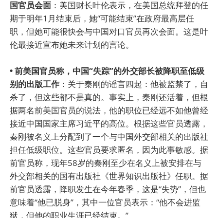
国官员会面
：美国财长叶伦表示，在美国总统拜登的任
期于明年1月结束后，她“可能结束”在政府最高层任
职，但她可能很快会与中国对口官员再次会面。这是叶
伦最接近宣布她未来计划的言论。
• 前美国官员称，中国“失踪”的外交部长被降职至低级
别的出版工作
：关于秦刚的谣言四起：他被监禁了，自
杀了，但这些都不是真的。事实上，秦刚还活着，但根
据两名前美国官员的说法，他的职位已经远不如他曾经
接近中国国家主席习近平的高位。根据这些官员透露，
秦刚被名义上分配到了一个与中国外交部相关的出版社
担任低级职位。这些官员要求匿名，因为此事敏感。据
前官员称，现年58岁的秦刚至少在名义上被安排在与
外交部相关的国有出版社《世界知识出版社》任职。据
前官员透露，降职发生在今年春季，这是“失势”，但也
意味着“他已脱身”，其中一位官员表示：“他不会进监
狱，但他的职业生涯已经结束。”