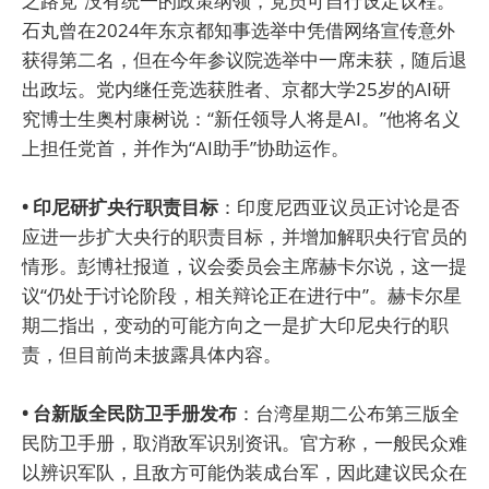
之路党”没有统一的政策纲领，党员可自行设定议程。
石丸曾在2024年东京都知事选举中凭借网络宣传意外
获得第二名，但在今年参议院选举中一席未获，随后退
出政坛。党内继任竞选获胜者、京都大学25岁的AI研
究博士生奥村康树说：“新任领导人将是AI。”他将名义
上担任党首，并作为“AI助手”协助运作。
• 印尼研扩央行职责目标
：印度尼西亚议员正讨论是否
应进一步扩大央行的职责目标，并增加解职央行官员的
情形。彭博社报道，议会委员会主席赫卡尔说，这一提
议“仍处于讨论阶段，相关辩论正在进行中”。赫卡尔星
期二指出，变动的可能方向之一是扩大印尼央行的职
责，但目前尚未披露具体内容。
• 台新版全民防卫手册发布
：台湾星期二公布第三版全
民防卫手册，取消敌军识别资讯。官方称，一般民众难
以辨识军队，且敌方可能伪装成台军，因此建议民众在