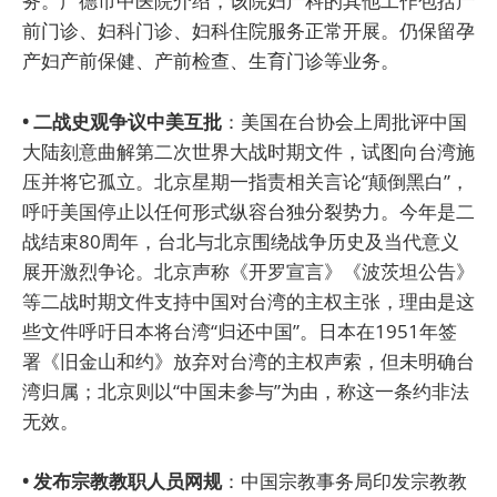
务。广德市中医院介绍，该院妇产科的其他工作包括产
前门诊、妇科门诊、妇科住院服务正常开展。仍保留孕
产妇产前保健、产前检查、生育门诊等业务。
• 二战史观争议中美互批
：美国在台协会上周批评中国
大陆刻意曲解第二次世界大战时期文件，试图向台湾施
压并将它孤立。北京星期一指责相关言论“颠倒黑白”，
呼吁美国停止以任何形式纵容台独分裂势力。今年是二
战结束80周年，台北与北京围绕战争历史及当代意义
展开激烈争论。北京声称《开罗宣言》《波茨坦公告》
等二战时期文件支持中国对台湾的主权主张，理由是这
些文件呼吁日本将台湾“归还中国”。日本在1951年签
署《旧金山和约》放弃对台湾的主权声索，但未明确台
湾归属；北京则以“中国未参与”为由，称这一条约非法
无效。
• 发布宗教教职人员网规
：中国宗教事务局印发宗教教