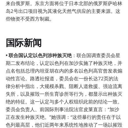
来自俄罗斯。东京方面将位于日本北部的俄罗斯萨哈林
岛2号出口项目视为其液化天然气供应的主要来源。这
些物资不受西方制裁。
国际新闻
• 联合国认定以色列涉种族灭绝
：联合国调查委员会星
期二发布结论，认定以色列在加沙实施了种族灭绝，并
点名包括总理内坦亚胡在内的多名以色列高官曾发表煽
动性言论。路透社报道，委员会在一份长达72页的法
律分析中指出，大规模杀戮、阻断人道救援、强迫流离
失所，以及摧毁一所生育诊所等行为，都显示出种族灭
绝的特征。这一认定与多个人权组织此前的结论一致。
委员会负责人、前国际刑事法院法官皮莱直言：“加沙
正在发生种族灭绝。”她强调：“这些暴行的责任在于以
色列最高层，他们近两年来系统性地推动了一场以摧毁