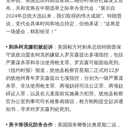
见举措。美国总统特朗普星期二晚些时候在社媒发文宣
布，共和党将在中期选举之际举办党代会，“展示自
2024年总统大选以来，我们取得的伟大成就”。特朗普
说，党代会具体时间和地点待定，但他承诺：“这将是
一场盛会，精彩纷呈！”
• 刺杀柯克嫌犯被起诉
：美国检方对刺杀总统特朗普保
守派政治盟友柯克的嫌疑人罗宾森提出多项指控，包括
严重谋杀罪和非法使用枪支罪。罗宾森可能面临死刑。
《纽约时报》报道，犹他县检察官星期二正式对22岁
的犹他州青年罗宾森提出七项指控，分别为一级严重谋
杀罪、非法使用枪支罪、两项妨碍司法公正罪、两项妨
碍证人罪，以及在儿童面前实施暴力犯罪。犹他县检察
官办公室刑事司司长格鲁南德说，检方刚刚提交起诉通
知书，寻求对罗宾森判处死刑。
• 美卡将强化防务合作
：美国国务卿鲁比奥星期二说，