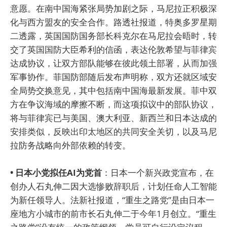
意愿。在南中国海紧张局势加剧之际，马尼拉正积极深
化与西方盟友的安全合作。路透社报道，特奥多罗星期
二透露，英国国防国务部长科克尔在马尼拉会晤时，转
交了英国国防大臣希利的信函，表达伦敦希望与菲律宾
达成协议，让双方部队能够在彼此领土部署，从而加强
军事协作。菲国防部随后发布声明称，双方还就区域安
全局势交换意见，其中包括南中国海最新发展。菲中双
方在争议海域的摩擦不断，而这项拟议中的部队协议，
将与菲律宾已与美国、澳大利亚、新西兰和日本达成的
安排类似，反映出印太地区的共同安全关切，以及马尼
拉防务战略向外部依赖的转变。
• 日本小党拟任AI为党首
：日本一个新兴政党宣布，在
创办人石丸伸二因大选惨败辞职后，计划任命人工智能
为新任领导人。法新社报道，“重生之路党”是由日本一
座地方小城市的前市长石丸伸二于今年1月创立。“重生