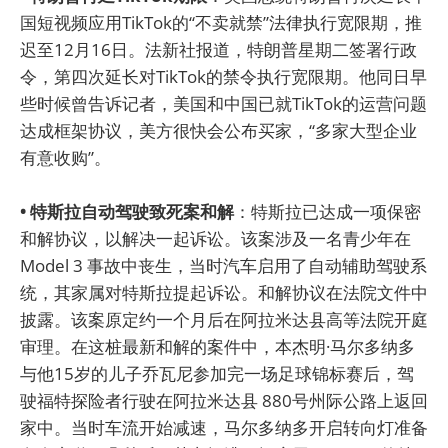
国短视频应用TikTok的“不卖就禁”法律执行宽限期，推
迟至12月16日。法新社报道，特朗普星期二签署行政
令，第四次延长对TikTok的禁令执行宽限期。他同日早
些时候曾告诉记者，美国和中国已就TikTok的运营问题
达成框架协议，美方很快会公布买家，“多家大型企业
有意收购”。
• 特斯拉自动驾驶致死案和解
：特斯拉已达成一项保密
和解协议，以解决一起诉讼。该案涉及一名青少年在
Model 3 事故中丧生，当时汽车启用了自动辅助驾驶系
统，其家属对特斯拉提起诉讼。和解协议在法院文件中
披露。该案原定约一个月后在阿拉米达县高等法院开庭
审理。在这桩最新和解的案件中，本杰明·马尔多纳多
与他15岁的儿子乔瓦尼参加完一场足球锦标赛后，驾
驶福特探险者行驶在阿拉米达县 880号州际公路上返回
家中。当时车流开始减速，马尔多纳多开启转向灯准备