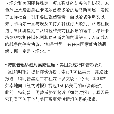
卡塔尔和美国即将敲定一项加强版的防务合作协议。以
色列上周袭击身在卡塔尔首都多哈的哈马斯高层，震惊
了国际社会，引来各国强烈谴责。自以哈战争爆发以
来，卡塔尔一直与埃及主持并斡旋停火谈判。路透社报
道，鲁比奥星期二从特拉维夫前往多哈的途中，呼吁卡
塔尔继续担任以色列和哈马斯之间的调解人，以促成以
哈战争的停火协议。“如果世界上有任何国家能协助调
解，那一定是卡塔尔。”
• 特朗普起诉纽时索赔巨额
：美国总统特朗普称要对
《纽约时报》提起诽谤诉讼，索赔150亿美元。路透社
报道，特朗普星期二在社媒上发文说：“今天，我非常
荣幸地向《纽约时报》提起150亿美元的诽谤诉讼”。
此前，特朗普上周曾威胁要起诉《纽约时报》，原因是
它刊登了关于他与美国富商爱泼斯坦关系的报道。