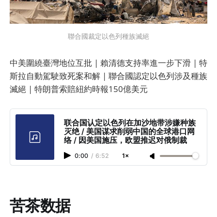
聯合國裁定以色列種族滅絕
中美圍繞臺灣地位互批 | 賴清德支持率進一步下滑 | 特
斯拉自動駕駛致死案和解 | 聯合國認定以色列涉及種族
滅絕 | 特朗普索賠紐約時報150億美元
联合国认定以色列在加沙地带涉嫌种族
灭绝 / 美国谋求削弱中国的全球港口网
络 / 因美国施压，欧盟推迟对俄制裁
0:00
/
6:52
1×
苦茶数据