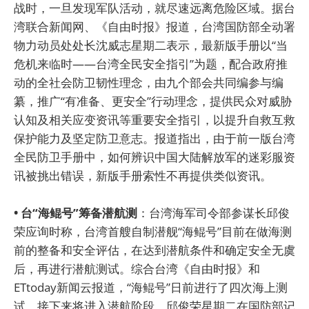
战时，一旦发现军队活动，就尽速远离危险区域。据台
湾联合新闻网、《自由时报》报道，台湾国防部全动署
物力动员处处长沈威志星期二表示，最新版手册以“当
危机来临时——台湾全民安全指引”为题，配合政府推
动的全社会防卫韧性理念，由九个部会共同编参与编
纂，推广“有准备、更安全”行动理念，提供民众对威胁
认知及相关应变资讯等重要安全指引，以提升自救互救
保护能力及坚定防卫意志。报道指出，由于前一版台湾
全民防卫手册中，如何辨识中国大陆解放军的迷彩服资
讯被挑出错误，新版手册索性不再提供类似资讯。
• 台“海鲲号”筹备潜航测
：台湾海军司令部参谋长邱俊
荣应询时称，台湾首艘自制潜舰“海鲲号”目前在做海测
前的整备和安全评估，在达到潜航条件和确定安全无虞
后，再进行潜航测试。综合台湾《自由时报》和
ETtoday新闻云报道，“海鲲号”日前进行了四次海上测
试，接下来将进入潜航阶段。邱俊荣星期二在国防部记