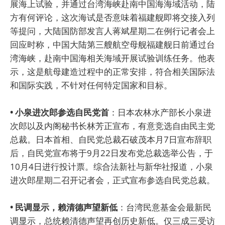
展海上试验，并通过台湾海峡赴南中国海海域活动，陆
方有何评论，这次海试是否意味着福建舰即将交接入列
等提问，大陆国防部发言人蒋斌星期二在例行记者会上
回应时称，中国大陆第三艘航空母舰福建舰日前通过台
湾海峡，赴南中国海相关海域开展试验训练任务。他表
示，这是航母建造过程中的正常安排，符合相关国际法
和国际实践，不针对任何特定国家和目标。
• 小泉进次郎参选自民党首
：日本农林水产部长小泉进
次郎以及内阁秘书长林芳正宣布，有意竞选自由民主党
总裁。日本首相、自民党总裁石破茂本月7日宣布辞职
后，自民党宣布将于9月22日发布党总裁选举公告，于
10月4日进行投计票。综合法新社与新华社报道，小泉
进次郎星期二召开记者会，正式宣布参选自民党总裁。
• 民调显示，赖清德声望新低
：台湾民意基金会最新民
调显示，总统赖清德声望再创历史新低。仅三成三受访