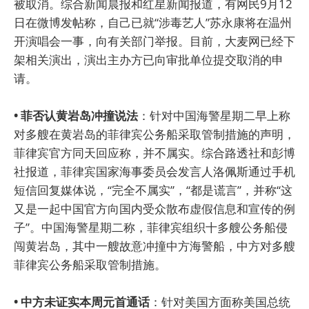
被取消。综合新闻晨报和红星新闻报道，有网民9月12
日在微博发帖称，自己已就“涉毒艺人”苏永康将在温州
开演唱会一事，向有关部门举报。目前，大麦网已经下
架相关演出，演出主办方已向审批单位提交取消的申
请。
• 菲否认黄岩岛冲撞说法
：针对中国海警星期二早上称
对多艘在黄岩岛的菲律宾公务船采取管制措施的声明，
菲律宾官方同天回应称，并不属实。综合路透社和彭博
社报道，菲律宾国家海事委员会发言人洛佩斯通过手机
短信回复媒体说，“完全不属实”，“都是谎言”，并称“这
又是一起中国官方向国内受众散布虚假信息和宣传的例
子”。中国海警星期二称，菲律宾组织十多艘公务船侵
闯黄岩岛，其中一艘故意冲撞中方海警船，中方对多艘
菲律宾公务船采取管制措施。
• 中方未证实本周元首通话
：针对美国方面称美国总统