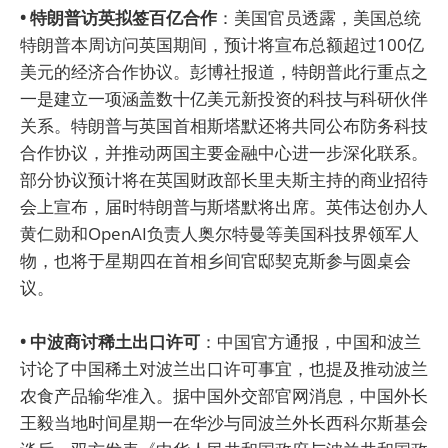
• 特朗普访英拟签百亿合作
：美国官员透露，美国总统
特朗普本周访问英国期间，预计将宣布总额超过100亿
美元的经济合作协议。彭博社报道，特朗普此行重点之
一是建立一项涵盖数十亿美元新投资的科技与科研伙伴
关系。特朗普与英国首相斯塔默还将共同公布防务科技
合作协议，并推动两国主要金融中心进一步深化联系。
部分协议预计将在英国财政部长里夫斯主持的商业招待
会上宣布，届时特朗普与斯塔默将出席。英伟达创办人
黄仁勋和OpenAI负责人奥尔特曼等美国科技界领军人
物，也将于星期四在首相乡间官邸契克斯参与圆桌会
议。
• 中波商讨稀土出口许可
：中国官方通报，中国和波兰
讨论了中国稀土对波兰出口许可事宜，也提及推动波兰
农食产品输华准入。据中国外交部官网消息，中国外长
王毅当地时间星期一在华沙与同波兰外长西科尔斯基会