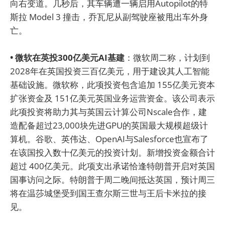
向右变道。几秒后，其车辆遭一辆启用Autopilot的特
斯拉 Model 3 撞击，乔瓦尼从副驾驶座被甩出车外身
亡。
• 微软在英投300亿美元AI基建
：微软周二称，计划到
2028年在英国投资三百亿美元，用于建设其人工智能
基础设施。微软称，此项投资包含追加 155亿美元资本
扩张资金及 151亿美元英国业务运营资金。该公司表示
此项投资将助力其与英国云计算公司Nscale合作，建
造配备超过23,000块先进GPU的英国最大规模超级计
算机。谷歌、英伟达、OpenAI与Salesforce也宣布了
在该国投入数十亿美元的投资计划。新增投资金额合计
超过 400亿美元。此项支出承诺恰逢特朗普开启对英国
国事访问之际。特朗普于周二晚间抵达英国，预计周三
将在温莎城堡受到国王查尔斯三世与王后卡米拉的接
见。