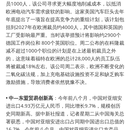
员1000人，该公司寻求更大幅度地削减成本，以抵消
欧洲电动汽车需求疲软的影响。这家美国汽车巨头去年
年底提出了一项旨在提高竞争力的重组计划，该计划包
括到2027年在欧洲裁员约4000人，其中德国和英国的
工厂受影响最严重。当时该举措预计将影响约2900个
德国工作岗位和 800个英国职位。周二公布的在科隆裁
减不超过1000个职位的计划是在上述最初裁员之外
的，这意味着福特在欧洲的总计28,000人的员工队伍
将被裁减18%左右。该公司周二表示，欧洲不断变化的
二氧化碳法规，加上充电基础设施投资不足和缺乏购车
激励措施，导致消费者依然犹豫不决。
• 中—东盟贸易创新高
：今年前八个月，中国对亚细安
进出口4.93万亿元人民币，同比增长9.7%，规模创历
史同期新高。据中新社报道，记者星期二从中国海关总
署获悉，中国对亚细安进出口占同期中国进出口总值的
16.7%。今年前八个月，中国对亚细安进出口农产品