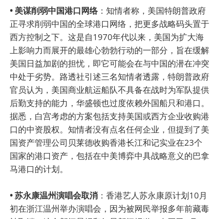
• 美谋削弱中国港口网络
：知情者称，美国特朗普政府
正寻求削弱中国的全球港口网络，把更多战略码头置于
西方控制之下。这是自1970年代以来，美国为扩大海
上影响力而展开的最雄心勃勃行动的一部分，旨在缓解
美国日益加剧的担忧，即它可能会在与中国的潜在冲突
中处于劣势。路透社引述三名知情者透露，特朗普政府
官员认为，美国商业航运船队不具备在战时为军队提供
后勤支持的能力，华盛顿也过度依赖外国船只和港口。
据悉，白宫考虑的方案包括支持美国或西方企业收购港
口的中资股权。知情者没有点名任何企业，但提到了美
国资产管理公司贝莱德收购香港长江和记实业在23个
国家的港口资产，包括在中美博弈中具战略意义的巴拿
马港口的计划。
• 苏永康温州演唱会取消
：香港艺人苏永康原计划10月
初在浙江温州举办演唱会，因为被网民举报多年前藏毒