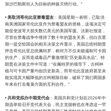
加沙巴勒斯坦人为目标的种族灭绝行动。”
• 美取消哥伦比亚禁毒盟友
：美国星期一表明，已取消
南美洲国家哥伦比亚作为禁毒盟友的资格，这项决定可
能促使波哥大损失数亿美元的美国军援。法新社报道，
尽管在禁毒战争中维持了数十年的盟友关系，但白宫星
期一提交给国会的相关决策文件显示，美国总统特朗普
抨击哥伦比亚总统佩特罗，称对方不仅未能遏制可卡因
的生产，反而造成毒品产量激增至“历史最高水品”。特
朗普在决策文件中写道：“在佩特罗的领导下，古柯种
植与可卡因产量均创历史新高，而哥伦比亚政府甚至未
能实现其大幅降低的古柯根除目标，破坏了我们两国多
年来在打击毒枭方面的互利合作。”
• 共和党拟办中期党代会
：美国共和党计划在2026年中
期选举前召开党代表大会，民主党据称也在考虑这一罕