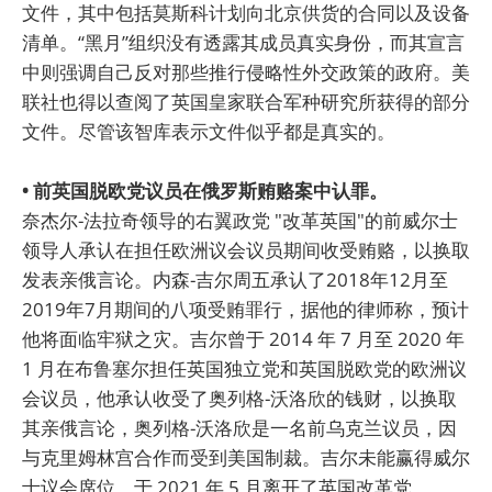
文件，其中包括莫斯科计划向北京供货的合同以及设备
清单。“黑月”组织没有透露其成员真实身份，而其宣言
中则强调自己反对那些推行侵略性外交政策的政府。美
联社也得以查阅了英国皇家联合军种研究所获得的部分
文件。尽管该智库表示文件似乎都是真实的。
• 前英国脱欧党议员在俄罗斯贿赂案中认罪。
奈杰尔-法拉奇领导的右翼政党 "改革英国"的前威尔士
领导人承认在担任欧洲议会议员期间收受贿赂，以换取
发表亲俄言论。内森-吉尔周五承认了2018年12月至
2019年7月期间的八项受贿罪行，据他的律师称，预计
他将面临牢狱之灾。吉尔曾于 2014 年 7 月至 2020 年
1 月在布鲁塞尔担任英国独立党和英国脱欧党的欧洲议
会议员，他承认收受了奥列格-沃洛欣的钱财，以换取
其亲俄言论，奥列格-沃洛欣是一名前乌克兰议员，因
与克里姆林宫合作而受到美国制裁。吉尔未能赢得威尔
士议会席位，于 2021 年 5 月离开了英国改革党。