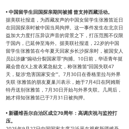
• 中国留学生回国探亲期间被捕 曾支持西藏活动。
据美联社报道，为西藏发声的中国女留学生张雅笛近日
在回国探亲时被中国当局拘押。这一事件发生在北京日
益加大力度打压异议声音的背景之下，打压范围不仅限
于国内，已延伸至海外。据美联社报道，22岁的中国
留学生张雅笛在今年夏天回家乡长沙探亲时，被国安人
员以涉嫌“煽动分裂国家罪”拘捕。10日前，华语青年挺
藏会曾在X上发表紧急贴文，称张雅笛“回国失联47
天，疑涉‘危害国家安全’”。7月30日在香格里拉与外界
失联 张雅笛的朋友夏巢川表示，她于7月4日在阿姆斯
特丹送别张雅笛，7月30日开始与外界失联。几周后，
她才得知张雅笛已于7月31日被拘押。
• 新疆维吾尔自治区成立70周年：高调庆祝与监控打
压。
2025年9月27日中国国家主席习近平在视察新疆维吾