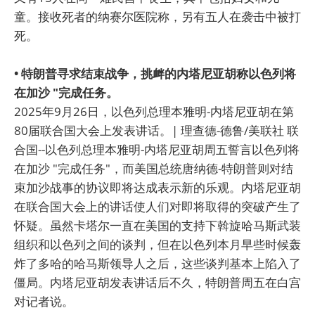
童。接收死者的纳赛尔医院称，另有五人在袭击中被打
死。
• 特朗普寻求结束战争，挑衅的内塔尼亚胡称以色列将
在加沙 "完成任务。
2025年9月26日，以色列总理本雅明-内塔尼亚胡在第
80届联合国大会上发表讲话。| 理查德-德鲁/美联社 联
合国--以色列总理本雅明-内塔尼亚胡周五誓言以色列将
在加沙 "完成任务"，而美国总统唐纳德-特朗普则对结
束加沙战事的协议即将达成表示新的乐观。内塔尼亚胡
在联合国大会上的讲话使人们对即将取得的突破产生了
怀疑。虽然卡塔尔一直在美国的支持下斡旋哈马斯武装
组织和以色列之间的谈判，但在以色列本月早些时候轰
炸了多哈的哈马斯领导人之后，这些谈判基本上陷入了
僵局。内塔尼亚胡发表讲话后不久，特朗普周五在白宫
对记者说。