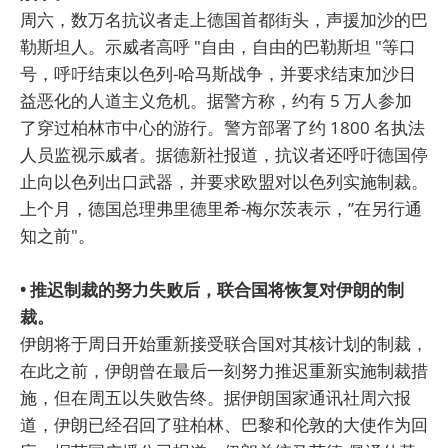
周六，数万名抗议者走上德国首都街头，声援加沙的巴
勒斯坦人。示威者高呼 "自由，自由的巴勒斯坦 "等口
号，呼吁结束以色列-哈马斯战争，并要求结束加沙日
益恶化的人道主义危机。据警方称，约有 5 万人参加
了穿过柏林市中心的游行。警方部署了约 1800 名执法
人员监视示威者。据德新社报道，抗议者还呼吁德国停
止向以色列出口武器，并要求欧盟对以色列实施制裁。
上个月，德国总理弗里德里希-梅尔茨表示，”在另行通
知之前"。
• 推迟制裁的努力失败后，联合国将恢复对伊朗的制
裁。
伊朗将于周日开始重新接受联合国对其核计划的制裁，
在此之前，伊朗曾在最后一刻努力推迟重新实施制裁措
施，但在周五以失败告终。据伊朗国家通讯社周六报
道，伊朗已经召回了驻柏林、巴黎和伦敦的大使作为回