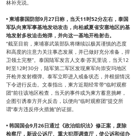
林补充说。
• 柬埔寨国防部9月27日称，当天11时52分左右，泰国
军队向柬军事基地发动攻击，向柏威夏省安塞地区的基
地发射多枚迫击炮弹，并向这一基地开枪射击。
“截至目前，柬埔寨武装部队将继续以极其谨慎的态度
和高度的注意力关注事态发展，并已做好充分准备，捍
卫领土完整”。泰国陆军发言人文泰·苏瓦里说，当天12
时至12时30分，陆军第二军区发现柬军向崇安玛地区
开枪并发射榴弹。泰军立即进入戒备状态，并根据情况
下令进行反击。文泰指出，柬方近期经常带“临时观察
团”前往该地区检查，当天的事件或为柬方蓄意挑衅，
企图引诱泰方开火反击，以便向“临时观察团”提交所
谓“泰方违反停火措施”的证据。
• 韩国国会9月26日通过《政治组织法》修正案，废除
检察厅，新设公诉厅、重大犯罪调查厅，使公诉和侦办