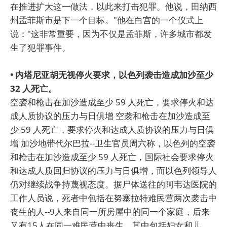
在推进扩大这一做法，以此来打击犯罪。他说，田纳西
州孟菲斯市是下一个目标。"他在白宫的一个仪式上
说："这非常重要，因为不仅是孟菲斯，许多城市都发
生了犯罪事件。
• 内塔尼亚胡无视停火要求，以色列袭击造成加沙至少
32 人死亡。
空袭和枪击在加沙造成至少 59 人死亡，要求停火和达
成人质协议的压力与日俱增 空袭和枪击在加沙造成至
少 59 人死亡，要求停火和达成人质协议的压力与日俱
增 加沙地带代尔巴拉--卫生官员周六称，以色列的空袭
和枪击在加沙造成至少 59 人死亡，国际社会要求停火
和达成人质回归协议的压力与日俱增，而以色列领导人
仍对继续战争持蔑视态度。据尸体送往的阿韦达医院的
工作人员说，死者中包括在努塞拉特难民营两次袭击中
丧生的人--9人来自同一所房屋中的同一个家庭，后来
又有15人在同一难民营中丧生，其中包括妇女和儿