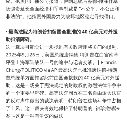
应。据英国广播公司报道，伊朗总统马苏德-佩泽什基
扬谴责延长全面经济和军事制裁是 “不公平、不公正和
非法的"。他指责外国势力为破坏地区稳定寻找借口。
• 最高法院为特朗普扣留国会批准的 40 亿美元对外援
助扫清障碍。
这一裁决可能会进一步搅乱有关政府即将关门的谈判。
2025年9月26日，美国总统唐纳德-特朗普在白宫南草
坪登上海军陆战队一号的途中与记者交谈。| Francis
Chung/POLITICO via AP 最高法院已批准唐纳德-特朗
普总统单方面扣留此前由国会拨款的 40 亿美元对外援
助，这是一场关于宪法规定的财政权的激烈法律斗争中
的一个重要里程碑。高等法院周五在三名自由派大法官
的反对声中做出的裁决表明，特朗普在这场斗争中占据
了上风。这一裁决有效地保护了特朗普的 "袖珍撤销法
案"--这是一种有争议的做法。