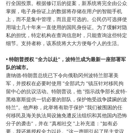
行全国投票。根据修订后的提案，新系统将完全由公众
掌握，电子身份证上的数据将存储在用户的智能手机
上，而不是集中管理，而且是可选的。公民仍可选择使
用瑞士几十年来一直使用的国民身份证。为了缓解对隐
私的担忧，特定机构在查询信息时，只能查询这些特定
细节。支持者称，该系统将大大方便每个人的生活。
• 特朗普授权 "全力以赴"，波特兰成为最新一座部署军
队的城市。
唐纳德-特朗普总统已下令向俄勒冈州波特兰部署美
军，并授权在必要时使用 "全部武力 "镇压针对移民拘
留中心的抗议活动。特朗普说，他 "指示战争部长皮特-
黑格塞斯提供一切必要的部队，保护饱受战争蹂躏的波
特兰"。他声称，此举将有助于保护 "我们被围困的任
何移民及海关执法局设施免遭反法组织和其他国内恐怖
分子的袭击"，并在 "真相社交 "上补充道："如有必
要，我还将授权全力以赴。"这一声明引起了民主党议