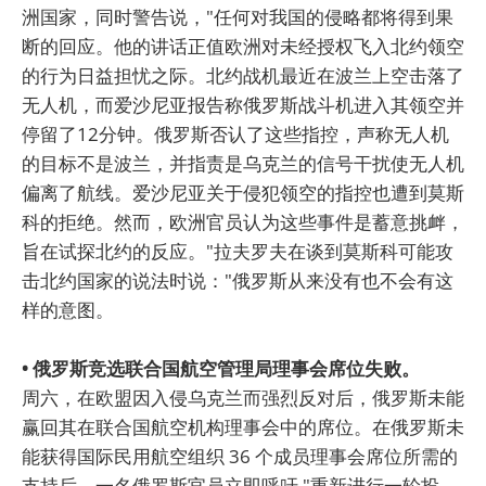
洲国家，同时警告说，"任何对我国的侵略都将得到果
断的回应。他的讲话正值欧洲对未经授权飞入北约领空
的行为日益担忧之际。北约战机最近在波兰上空击落了
无人机，而爱沙尼亚报告称俄罗斯战斗机进入其领空并
停留了12分钟。俄罗斯否认了这些指控，声称无人机
的目标不是波兰，并指责是乌克兰的信号干扰使无人机
偏离了航线。爱沙尼亚关于侵犯领空的指控也遭到莫斯
科的拒绝。然而，欧洲官员认为这些事件是蓄意挑衅，
旨在试探北约的反应。"拉夫罗夫在谈到莫斯科可能攻
击北约国家的说法时说："俄罗斯从来没有也不会有这
样的意图。
• 俄罗斯竞选联合国航空管理局理事会席位失败。
周六，在欧盟因入侵乌克兰而强烈反对后，俄罗斯未能
赢回其在联合国航空机构理事会中的席位。在俄罗斯未
能获得国际民用航空组织 36 个成员理事会席位所需的
支持后，一名俄罗斯官员立即呼吁 "重新进行一轮投