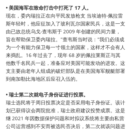
• 美国海军在致命打击中打死了 17 人。
现在，委内瑞拉正在向平民发放枪支 当埃迪特-佩拉雷
斯年轻时，他应征加入了玻利瓦尔国家民兵，这是一支
由已故总统乌戈-查韦斯于 2009 年创建的民间力量，
旨在帮助保卫委内瑞拉。"查韦斯当时说："我们必须成
为一个有能力保卫每一寸领土的国家，这样才不会有人
来捣乱。16 年过去了，现年 68 岁的佩拉莱斯正与其
他数千名民兵一起，准备应对美国可能发动的进攻。这
支主要由老年人组成的破烂部队是在美国海军舰艇部署
到南加勒比海地区后应召入伍的。
• 瑞士第二次就电子身份证进行投票。
瑞士选民将于周日投票决定是否采用电子身份证。该计
划已获得议会两院批准，瑞士政府建议投赞成票。这是
继 2021 年因数据保护问题和对拟议系统将主要由私营
公司运营感到不安而被选民否决后，第二次就该问题进