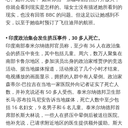
你就会看到现实是怎样的。瑞女士没有描述她所看到的
现实，也没有回答 BBC 的问题。但这足以让她感到不
安，以至于她临时预订了飞往迪拜的航班。
• 印度政治集会发生挤压事件，30 多人死亡。
印度南部泰米尔纳德邦官员称，至少有 36 人在政治集
会的挤压中丧生，其中包括儿童。周六，数万人聚集在
南部卡鲁尔地区，参加演员出身的政治家维贾伊的竞选
活动。据当地媒体报道，活动推迟了几个小时才结束。
电视播放的画面显示，拥挤的人群中有人晕倒。政治家
森蒂尔-巴拉吉在当地一家医院外向记者证实了死亡人
数，并补充说还有 50 多人受伤。泰米尔纳德邦卫生部
长马-苏布拉马尼安告诉当地媒体，死亡人数中至少包
括 16 名妇女，9 名男子和 6 名儿童。泰米尔纳德邦首
席部长斯大林说，一些人在挤压中晕倒后被送往医院。
他补充说，已请求附近地区的医生提供额外援助。斯大