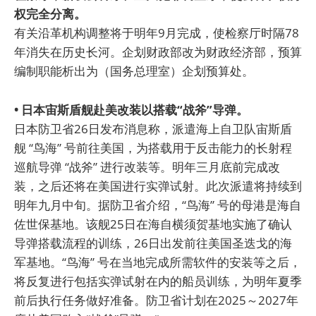
权完全分离。
有关沿革机构调整将于明年9月完成，使检察厅时隔78
年消失在历史长河。企划财政部改为财政经济部，预算
编制职能析出为（国务总理室）企划预算处。
• 日本宙斯盾舰赴美改装以搭载“战斧”导弹。
日本防卫省26日发布消息称，派遣海上自卫队宙斯盾
舰 “鸟海” 号前往美国，为搭载用于反击能力的长射程
巡航导弹 “战斧” 进行改装等。明年三月底前完成改
装，之后还将在美国进行实弹试射。此次派遣将持续到
明年九月中旬。据防卫省介绍，“鸟海” 号的母港是海自
佐世保基地。该舰25日在海自横须贺基地实施了确认
导弹搭载流程的训练，26日出发前往美国圣迭戈的海
军基地。“鸟海” 号在当地完成所需软件的安装等之后，
将反复进行包括实弹试射在内的船员训练，为明年夏季
前后执行任务做好准备。防卫省计划在2025～2027年