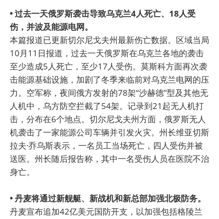
• 过去一天俄罗斯袭击导致乌克兰4人死亡、18人受
伤，并波及能源电网。
本篇报道已更新切尔尼戈夫州最新伤亡数据。区域当局
10月11日报道，过去一天俄罗斯在乌克兰各地的袭击
至少造成5人死亡，至少17人受伤。莫斯科方面再次袭
击能源基础设施，加剧了冬季来临前对乌克兰电网的压
力。空军称，夜间俄方发射的78架“沙赫德”型及其他无
人机中，乌方防空拦截了54架。记录到21起无人机打
击，分布在6个地点。切尔尼戈夫州方面，俄罗斯无人
机袭击了一家能源公司车辆并引发火灾。州长维亚切斯
拉夫·乔乌斯表示，一名员工当场死亡，四人受伤并被
送医。州长随后报告称，其中一名受伤人员在医院不治
身亡。
• 丹麦将通过新舰艇、新战机和新总部加强北极防务。
丹麦宣布追加42亿美元国防开支，以加强包括格陵兰