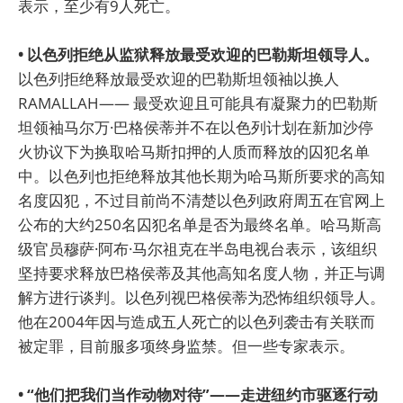
表示，至少有9人死亡。
• 以色列拒绝从监狱释放最受欢迎的巴勒斯坦领导人。
以色列拒绝释放最受欢迎的巴勒斯坦领袖以换人
RAMALLAH—— 最受欢迎且可能具有凝聚力的巴勒斯
坦领袖马尔万·巴格侯蒂并不在以色列计划在新加沙停
火协议下为换取哈马斯扣押的人质而释放的囚犯名单
中。以色列也拒绝释放其他长期为哈马斯所要求的高知
名度囚犯，不过目前尚不清楚以色列政府周五在官网上
公布的大约250名囚犯名单是否为最终名单。哈马斯高
级官员穆萨·阿布·马尔祖克在半岛电视台表示，该组织
坚持要求释放巴格侯蒂及其他高知名度人物，并正与调
解方进行谈判。以色列视巴格侯蒂为恐怖组织领导人。
他在2004年因与造成五人死亡的以色列袭击有关联而
被定罪，目前服多项终身监禁。但一些专家表示。
• “他们把我们当作动物对待”——走进纽约市驱逐行动