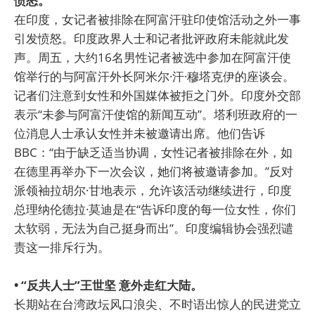
愤怒。
在印度，女记者被排除在阿富汗驻印使馆活动之外一事
引发愤怒。印度政界人士和记者批评政府未能就此发
声。周五，大约16名男性记者被选中参加在阿富汗使
馆举行的与阿富汗外长阿米尔·汗·穆塔克伊的座谈会。
记者们注意到女性和外国媒体被拒之门外。印度外交部
表示“未参与阿富汗使馆的新闻互动”。塔利班政府的一
位消息人士承认女性并未被邀请出席。他们告诉
BBC：“由于缺乏适当协调，女性记者被排除在外，如
在德里再举办下一次会议，她们将被邀请参加。”反对
派领袖拉胡尔·甘地表示，允许该活动继续进行，印度
总理纳伦德拉·莫迪是在“告诉印度的每一位女性，你们
太软弱，无法为自己挺身而出”。印度编辑协会强烈谴
责这一排斥行为。
• “反共人士”王世坚 意外走红大陆。
长期站在台湾政坛风口浪尖、不时语出惊人的民进党立