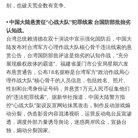
别，也破天荒全数有竞争。
• 中国大陆悬赏征“心战大队”犯罪线索 台国防部批拙劣
认知战。
台湾总统赖清德在双十演说中宣示强化国防后，中国大
陆发布对台湾军方心理作战大队核心骨干违法线索的悬
赏公告，台湾国防部批评这是拙劣的认知作战，“充分
展现极权政体的霸道”。福建省厦门市公安局星期六发
布悬赏通告，公布18名据称是台湾军方“政治作战局心
理作战大队”核心骨干的人员信息，包括姓名、照片、
性别和台湾身份证号码，并悬赏1万元人民币征集他们
的“违法犯罪线索”。据新华社报道，中国大陆警方指
控“心战大队”架设反宣网站抹黑攻击，制作反动游戏煽
动分裂，伪造影音内容混淆视听，运营反动电台反宣渗
透，调度外部力量诱导舆论，迷惑两岸民众，宣扬台
独，煽动分裂国家。