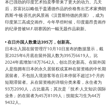
本已强劲的印度艺术拍卖季带来了更大的动力。几天
后，苏富比以略低于盖通德作品的价格售出艺术家弗朗
西斯·牛顿·苏扎的风景画《汉普斯特德的房屋》，成为
印度第三高成交画作。今年早些时候，印度最昂贵画作
的纪录曾被M.F.胡赛因的一幅无题作品刷新。
• 在日外国人数量达395万，创新高。
日本出入国在留管理厅10月10日发布的数据显示，截
至2025年6月底在留外国人数为395万6619人。比
2024年底增加18万7642人，创出历史新高。在留外国
人是指拥有日本的永久居留权或某种在留资格的中长期
居留者。不包括入境游客等在日本停留不超过3个月的
短期滞留者。从在留资格的详细分类来看，永住者为
93万2090人，占比最高；其次是「技术·人文知识·国际
业务」的在留者为45万8109人；技能实习生为44万
9432人。