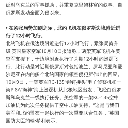
延对乌克兰的军事援助，并重复克里姆林宫的叙事。自
俄罗斯发动全面入侵以来。
• 在紧张局势加剧之际，北约飞机在俄罗斯边境附近进
行了12小时飞行。
北约飞机在俄边境附近进行12小时飞行，紧张局势升
级 英国皇家空军10月10日报道称，两架英军飞机在美
空军支援下，于边境附近执行了为期12小时的巡逻飞
行。此行动是对近期俄罗斯对包括波兰、罗马尼亚和爱
沙尼亚在内的多个北约国家的领空侵犯所作出的回应。
10月9日，一架英军RC-135“铆钉接头”电子侦察机和一
架P-8A“海神”海上巡逻机从北极地区出发，飞经白俄罗
斯和乌克兰一线执行任务。美空军的一架KC-135空中
加油机为此次任务提供了空中加油支持。“这是与我们
美军和北约盟友一起执行的一次重要联合任务，”英国
国防大臣约翰·希利表示。