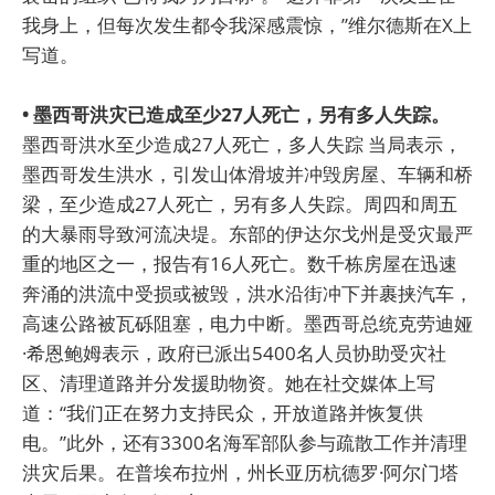
我身上，但每次发生都令我深感震惊，”维尔德斯在X上
写道。
• 墨西哥洪灾已造成至少27人死亡，另有多人失踪。
墨西哥洪水至少造成27人死亡，多人失踪 当局表示，
墨西哥发生洪水，引发山体滑坡并冲毁房屋、车辆和桥
梁，至少造成27人死亡，另有多人失踪。周四和周五
的大暴雨导致河流决堤。东部的伊达尔戈州是受灾最严
重的地区之一，报告有16人死亡。数千栋房屋在迅速
奔涌的洪流中受损或被毁，洪水沿街冲下并裹挟汽车，
高速公路被瓦砾阻塞，电力中断。墨西哥总统克劳迪娅
·希恩鲍姆表示，政府已派出5400名人员协助受灾社
区、清理道路并分发援助物资。她在社交媒体上写
道：“我们正在努力支持民众，开放道路并恢复供
电。”此外，还有3300名海军部队参与疏散工作并清理
洪灾后果。在普埃布拉州，州长亚历杭德罗·阿尔门塔