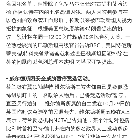
名囚犯名单，但排除了包括马尔旺·巴尔古提和艾哈迈
德·萨阿达特在内的七名高调囚犯。两人因被判参与在
以色列的致命袭击而服刑，长期以来被巴勒斯坦人视为
抵抗的象征。根据美国总统唐纳德·特朗普提出的协
议，预计将在周一12:00之前释放20名以色列人质。一
位熟悉谈判的巴勒斯坦高级官员告诉BBC，美国特使斯
蒂夫·威特科夫曾承诺会就将这些巴勒斯坦囚犯排除在
外的问题向以色列总理本杰明·内塔尼亚胡提出。
• 威尔德斯因安全威胁暂停竞选活动。
荷兰极右翼领袖赫特·维尔德斯在被告知自己是疑似恐
怖组织盯上的一名政治人物后，已将竞选活动“暂停，
直至另行通知”。维尔德斯所属的自由党在10月29日的
英国临时议会选举前民调领先。维尔德斯周五晚在X上
表示，荷兰反恐机构NCTV已告知他，某个计划对包括
比利时首相巴特·德韦弗在内的多名政界人士发动多起
袭击的组织“已将我列为目标”。“这并非第一次发生在