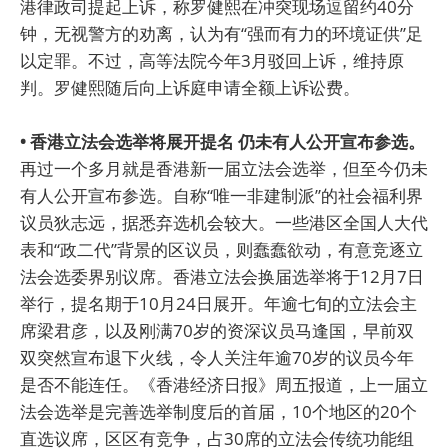
港律政司提起上诉，称罗健熙在冲突现场逗留约40分
钟，无视警方的劝离，认为有“强而有力的环境证供”足
以定罪。不过，高等法院今年3月驳回上诉，维持原
判。罗健熙随后向上诉庭申请全额上诉讼费。
• 香港立法会选举将展开提名 仍未有人公开宣布参选。
再过一个多月就是香港新一届立法会选举，但至今仍未
有人公开宣布参选。自称“唯一非建制派”的社会福利界
议员狄志远，据悉弃选机会较大。一些港区全国人大代
表和“政二代”背景的区议员，则蠢蠢欲动，有意竞逐立
法会选委界别议席。香港立法会换届选举将于12月7日
举行，提名期于10月24日展开。年逾七旬的立法会主
席梁君彦，以及刚满70岁的资深议员马逢国，早前双
双突然宣布退下火线，令人关注年逾70岁的议员今年
是否不能连任。《香港经济日报》周五报道，上一届立
法会选举是完善选举制度后的首届，10个地区的20个
直选议席，区区有竞争，占30席的立法会传统功能组