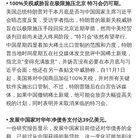
• 100%关税威胁旨在极限施压北京 特习会仍可期。
美国总统特朗普对于本月底是否与中国国家主席习近平
会晤态度反复，受访学者指出，特朗普的最新关税威胁
旨在以极限施压手段回应北京近期举措，然而中美经贸
谈判目前尚未进入终局阶段，“特习会”依然有望举行。
中国星期四显着加大稀土出口管制的范围和力度，特朗
普当地时间星期五在社交媒体发文批评中国稀土新规，
指北京“变得充满敌意”，并扬言没有必要在本月底与习
近平会面；他还在另一条贴文中威胁称，自11月1日
起，美国将对中国商品加征100%关税，并对所有关键
软件实施出口管制。不过，特朗普随后在白宫告诉媒
体，如果中国撤销稀土新规，他可能会放弃大幅提高关
税的计划，同时表明并未取消来临的特习会。
• 发展中国家对华年净债务支付达39亿美元。
一份研究报告显示，发展中国家目前偿还对华债务的金
额，已超过从中国获得的新贷款，这一变化可能加剧这