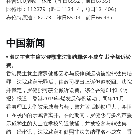
标普500指数：休市（昨日6552，前日6735）
比特币：112279（昨日112414，前日121406）
布伦特原油：62.73（昨日65.04，前日66.43）
中国新闻
• 港民主党主席罗健熙非法集结罪名不成立 获全额诉讼
费。
香港民主党主席罗健熙因参与反修例运动被控非法集结
罪，法院裁定无罪后，律政司提出上诉但遭驳回。法院
并裁定，罗健熙可获全额诉讼费。综合香港01和《明
报》报道，香港2019年爆发反修例运动，同年11月，
香港理工大学被示威者占领，警方随后封锁理大，并阻
止在校内的示威者离开。在此期间，罗健熙与多名声援
示威学生的人士在学校附近被捕，并被控参与非法集
结。经审讯，法院裁定罗健熙非法集结罪名不成立。香