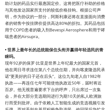
助计划的药品实行最惠国定价。这将把医疗补助的价格
与其他发达国家所支付的较低价格挂钩。根据公司声
明，作为协议的一部分，阿斯利康还将在直接面向消费
者的销售中按挂牌价提供高达80%的折扣。其药品包括
用于COPD患者的吸入剂Bevespi Aerosphere和用于哮
喘患者的Airsupra。
• 世界上最年长的总统能保住头衔并赢得年轻选民的青
睐吗。
现年92岁的保罗·比亚是世界上年纪最大的国家元首，
他在周日寻求连任第八个总统任期，并向喀麦隆选民承
诺“更美好的日子还在后头”。这位九旬老人自1982年
执政——再连任七年可能使他执政近50年，届时将近
百岁。他无视普遍要求下台的呼声，只出席过一次集
会，并在大部分竞选期间进行为期10天的私人欧洲旅
行而受到批评。由于依赖人工智能生成的竞选视频引发
反弹，而对手则在基层积极争取选民，他回国后急忙北