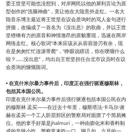
委王世坚可能也没想到，对岸网民以他的犀利言论为原
型创作的“洗脑神曲”，竟让他在大陆意外走红。一名大
陆音乐博主最近将王世坚在议会质询时的骂人金句进行
拼接，改编成了一首名为《没出息》的歌曲，并以王世
坚铿锵有力的原音和神情激昂的原貌重现，迅速在两岸
网络走红。核心歌词“本来应该从从容容游刃有余，现
在是匆匆忙忙连滚带爬”，“睁眼说瞎话，你在哽咽什么
啦？……没出息”，均出自王世坚担任台北市议员时在议
会质询的慷慨陈词。
• 在克什米尔暴力事件后，印度正在强行驱逐穆斯林，
包括其本国公民。
印度在克什米尔暴力事件后强行驱逐包括本国公民在内
的穆斯林 孟买——在过去十年里，穆斯塔法·卡马尔·谢
赫在孟买一个工人阶层郊区的警察局对面摆了个简易摊
位。他的拿手好菜是jhalmuri，一种由膨化米和香料制
成的辛辣小吃。警察常来吃一口，聊几句。六月的一