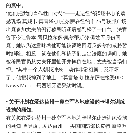
的震中。
“他们把我们当作牲口对待”——走进纽约驱逐中心的震
撼现场 莫妮卡·莫雷塔·加拉尔萨在纽约市26号联邦广场
出庭参加丈夫的例行移民听证后感到松了一口气。法官
曾下令让鲁本·阿贝拉尔多·奥尔蒂斯·洛佩兹五月份回
庭，她以为这意味着他可能被驱逐回厄瓜多尔的威胁暂
时解除。相反，就在他们和孩子们走出法庭的瞬间，她
被移民官员从丈夫怀里扯开并摔倒在地，丈夫被当场扣
押。“其中一个人朝我冲来，动作非常粗暴，我吓坏
了，他把我摔到了地上，”莫雷塔·加拉尔萨在接受BBC
News Mundo用西班牙语采访时说。
• 关于计划在爱达荷州一座空军基地建设的卡塔尔训练
设施的须知。
有关拟在爱达荷州一处空军基地为卡塔尔建造训练设施
的须知 博伊西，爱达荷州 — 美国国防部长皮特·赫格塞