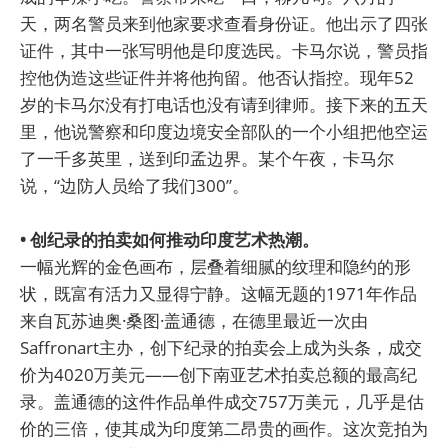
天，两名警员来到他家要求查看身份证。他出示了四张
证件，其中一张写明他是印度选民。卡马尔说，警员指
控他伪造这些证件并将他拘留。他否认指控。现年52
岁的卡马尔没有打电话也没有请到律师。接下来的五天
里，他说警察和印度边境安全部队的一个小组把他空运
了一千多英里，送到印孟边界。某个午夜，卡马尔
说，“边防人员给了我们300”。
• 创纪录的拍卖如何推动印度艺术热潮。
一幅光辉的金色画布，层叠着细腻的纹理和隐约的形
状，既富有活力又显得宁静。这幅无题的1971年作品
来自瓦苏迪奥·桑图·盖通德，在德里最近一次由
Saffronart主办，创下纪录的拍卖会上成为头条，成交
价为4020万美元——创下南亚艺术拍卖总额的最高纪
录。盖通德的这件作品单件成交757万美元，几乎是估
价的三倍，使其成为印度第二昂贵的画作。这次竞拍为