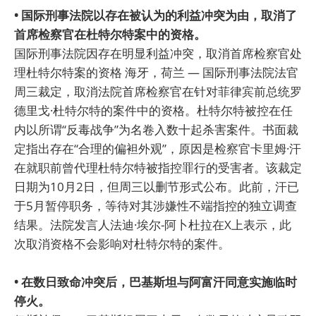
• 国际刑事法院以存在被认为的利益冲突为由，取消了
首席检察官在杜特尔特案中的资格。
国际刑事法院因存在明显利益冲突，取消首席检察官处
理杜特尔特案的资格 海牙，荷兰 — 国际刑事法院法官
周三裁定，取消法院首席检察官在针对菲律宾前总统罗
德里戈·杜特尔特的案件中的资格。杜特尔特被控在任
内以所谓“反毒战争”为名卷入数十起杀害案件。书面裁
定指出存在“合理的偏袒外观”，原因是检察官卡里姆·汗
在就职前曾代理杜特尔特被指控罪行的受害者。该裁定
日期为10月2日，但周三以删节形式公布。此前，汗已
于5月暂停职务，等待对其涉嫌性不端指控的独立调查
结果。法院发言人法迪·埃尔-阿卜杜拉在X上表示，此
次取消资格不会影响对杜特尔特的案件。
• 在数日致命冲突后，巴基斯坦与阿富汗同意实施临时
停火。