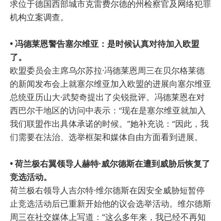
求位于德国西部城市克雷费尔德的州检察官及网络犯罪
机构立案调查。
• 冯德莱恩警告塞尔维亚：是时候认真对待加入欧盟
了。
欧盟委员会主席乌尔苏拉·冯德莱恩周三在贝尔格莱德
的新闻发布会上就塞尔维亚加入欧盟的进展向塞尔维亚
总统亚历山大·武契奇提出了尖锐批评。冯德莱恩在对
西巴尔干地区的访问中表示：“现在是塞尔维亚就加入
我们联盟作出具体承诺的时候。”她补充说：“因此，我
们需要在法治、选举框架和媒体自由方面看到进展。
• 荷兰极右翼领导人赫特·威尔德斯在遭到威胁后恢复了
竞选活动。
荷兰极右领导人吉尔特·维尔德斯在因安全威胁短暂停
止竞选活动后已重新开始他的议会选举活动。维尔德斯
周三在社交媒体上写道：“这么多年来，我已经不再知