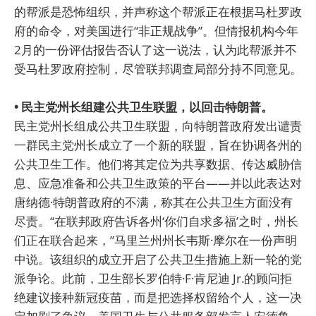
的帮派是恐怖组织，并声称这个帮派正在根据马杜罗政
府的命令，对美国进行“非正规战争”。但情报机构今年
2月的一份评估报告否认了这一说法，认为此帮派并不
受马杜罗政府控制，尽管联邦调查局部分持不同意见。
• 民主党州长组建公共卫生联盟，以回击特朗普。
民主党州长组成公共卫生联盟，向特朗普政府发出谴责
一群民主党州长成立了一个新的联盟，旨在协调各州的
公共卫生工作。他们将其定位为共享数据、传达威胁信
息、应急准备和公共卫生政策的平台——并以此表达对
唐纳德·特朗普政府的不满，称其在公共卫生方面没有
尽责。“在联邦政府告诉各州‘你们自求多福’之时，州长
们正在联合起来，”马里兰州州长韦斯·摩尔在一份声明
中说。该组织的成立开启了公共卫生措施上新一轮的党
派争论。此前，卫生部长罗伯特·F·肯尼迪 Jr.的顾问拒
绝建议接种新冠疫苗，而是把选择权留给个人，这一决