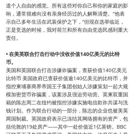
道个人自由的感觉。所有这些对你自己和你的家庭的影
响，通常很难向没有亲身经历过的人解释清楚。”他表
示自己多年生活在武装保护之下，“但现在选举临近，
正是竞选的时候，我对荷兰和所有自由党选民感到重大
责任。
• 在美英联合打击行动中没收价值140亿美元的比特
币。
美国和英国联合打击涉嫌诈骗案，查获价值140亿美元
比特币 美国政府已查获价值逾140亿美元的比特币，并
指控柬埔寨商界帝国王子集团创始人涉嫌策划一起大规
模加密货币诈骗案，该案涉及强迫劳动营。英柬双重国
籍的陈志周二在纽约被指控涉嫌实施电信欺诈共谋与洗
钱计划。作为联合行动的一部分，陈志的企业也被美英
两国制裁。英国政府表示已冻结其网络拥有的资产，包
括伦敦的19处房产——其中一处价值近1亿英镑。BBC