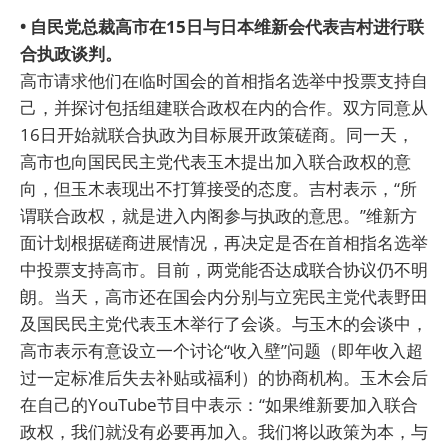
• 自民党总裁高市在15日与日本维新会代表吉村进行联
合执政谈判。
高市请求他们在临时国会的首相指名选举中投票支持自
己，并探讨包括组建联合政权在内的合作。双方同意从
16日开始就联合执政为目标展开政策磋商。同一天，
高市也向国民民主党代表玉木提出加入联合政权的意
向，但玉木表现出不打算接受的态度。吉村表示，“所
谓联合政权，就是进入内阁参与执政的意思。”维新方
面计划根据磋商进展情况，再决定是否在首相指名选举
中投票支持高市。目前，两党能否达成联合协议仍不明
朗。当天，高市还在国会内分别与立宪民主党代表野田
及国民民主党代表玉木举行了会谈。与玉木的会谈中，
高市表示有意设立一个讨论“收入壁”问题（即年收入超
过一定标准后失去补贴或福利）的协商机构。玉木会后
在自己的YouTube节目中表示：“如果维新要加入联合
政权，我们就没有必要再加入。我们将以政策为本，与