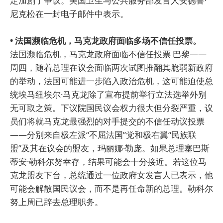
定加剧了争议。美国卫生与公共服务部发言人安德鲁·
尼克松在一封电子邮件中表示。
• 法国濒临危机，马克龙政府面临多场不信任投票。
法国濒临危机，马克龙政府面临不信任投票 巴黎——
周四，随着总理在议会面临两次试图推翻其脆弱新政府
的举动，法国可能进一步陷入政治危机，这可能迫使总
统埃马纽埃尔·马克龙除了宣布提前举行立法选举外别
无可取之策。下议院国民议会权力很大但分裂严重，议
员们将就马克龙最强烈的对手提交的不信任动议投票
——分别来自极左派“不屈法国”党和极右翼“民族联
盟”及其在议会的盟友，玛丽娜·勒庞。如果总理塞巴斯
蒂安·勒科尔努幸存，结果可能会十分接近。若这位马
克龙盟友下台，总统通过一位政府女发言人已表示，他
可能会解散国民议会，而不是再任命新的总理。勒科尔
努上周已辞去总理职务。