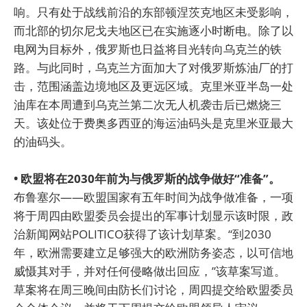
响。只有处于战线前沿的东部顿涅茨克地区未受影响，
而北部的切尔尼戈夫地区已在实施逐小时断电。除了以
电网为目标外，俄罗斯也日益将目光转向乌克兰的铁
路。与此同时，乌克兰方面加大了对俄罗斯炼油厂的打
击，范围涵盖边境地区及更远区域。克里米亚半岛一处
油库在本周遭到乌克兰第二次无人机袭击后已燃烧三
天。该处位于费奥多西亚的海运油码头是克里米亚最大
的油码头。
• 欧盟将在2030年前为与俄罗斯的战争做好“准备”。
布鲁塞尔——欧盟国家有五年时间为战争做准备，一项
将于周四由欧盟委员会提出的军事计划显示该时限，政
治新闻网站POLITICO获得了该计划草案。“到2030
年，欧洲需要建立足够强大的欧洲防务姿态，以可信地
威慑其对手，并对任何侵略做出回应，”该草案写道。
草案将在周三晚间由防长们讨论，周四提交给欧盟委员