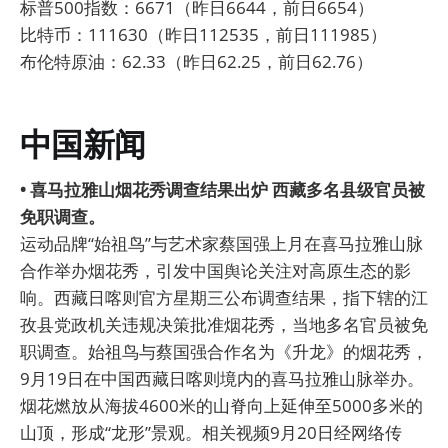
标普500指数：6671（昨日6644，前日6654）
比特币：111630（昨日112535，前日111985）
布伦特原油：62.33（昨日62.25，前日62.76）
中国新闻
• 喜马拉雅山烟花秀调查结果出炉 西藏多名县级官员被
免职调查。
运动品牌“始祖鸟”与艺术家蔡国强上月在喜马拉雅山脉
合作举办烟花秀，引发中国舆论关注对高原生态的影
响。西藏日喀则官方星期三公布调查结果，指下辖的江
孜县党政机关违规决策批准烟花秀，当地多名官员被免
职调查。始祖鸟与蔡国强合作名为《升龙》的烟花秀，
9月19日在中国西藏日喀则境内的喜马拉雅山脉举办。
烟花燃放从海拔4600米的山脊向上延伸至5000多米的
山顶，形成“龙形”景观。相关视频9月20日经网络传