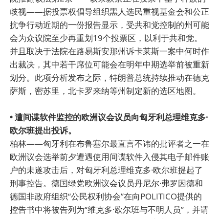
歧视——据投票权倡导组织黑人选民重视基金会和公正
抗争行动近期的一份报告显示，受共和党控制的州可能
会为众议院至少再重划19个投票区，以利于共和党。
并且取决于法院在路易斯安那州诉卡莱斯一案中何时作
出裁决，其中若干席位可能会在明年中期选举前被重新
划分。此项分析发布之际，特朗普总统持续推动在德克
萨斯，密苏里，北卡罗来纳等州制定新的选区地图。
• 遭间谍软件监控的欧洲议会议员向匈牙利总理维克多·
欧尔班提出投诉。
柏林——匈牙利在布鲁塞尔最直言不讳的批评者之一在
欧洲议会选举前夕遭遇使用间谍软件入侵其电子邮件账
户的未遂攻击后，对匈牙利总理维克多·欧尔班提起了
刑事控告。德国绿党欧洲议会议员丹尼尔·弗罗因德和
德国非政府组织“公民权利协会”在向POLITICO提供的
控告书中将被告列为“维克多·欧尔班与不明人员”，并请