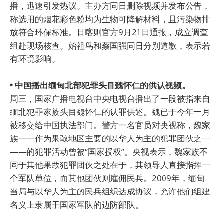
播，迅速引发热议。主办方同日删除视频并发布公告，
称选用的烟花彩色粉均为生物可降解材料，且污染物排
放符合环保标准。日喀则官方9月21日通报，成立调查
组赴现场核查。始祖鸟和蔡国强同日分别道歉，表示若
有环境影响。
• 中国播出缅甸北部犯罪头目魏怀仁的供认视频。
周三，国家广播电视台中央电视台播出了一段被指来自
缅北犯罪家族头目魏怀仁的认罪供述。魏已于今年一月
被移交给中国执法部门。警方一名官员对央视称，魏家
族——作为果敢地区主要的以华人为主的犯罪团伙之一
——的犯罪活动曾被“国家授权”。央视表示，魏家族不
同于其他果敢犯罪团伙之处在于，其领导人直接指挥一
个军队单位，而其他团伙则雇佣民兵。2009年，缅甸
当局与以华人为主的民兵组织达成协议，允许他们组建
名义上隶属于国家军队的边防部队。