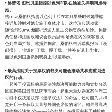
• 格蕾塔·图恩贝里指控以色列军队在她被关押期间虐待
她。
格reta·桑伯格指责以色列士兵在本月早些时候她乘船
接近加沙时对她实施了身体攻击。这位瑞典活动家
随“全球Sumud船队”运送人道主义物资前往加沙。包括
桑伯格和法国欧洲议会议员里玛·哈桑在内的乘客被以
色列当局拦截、逮捕并拘留。桑伯格告诉瑞典报纸《晚
邮报》：“他们打了我，踢了我，”并补充说士兵“把一
面以色列国旗扔到我身上”以羞辱她。
• 最高法院关于投票权的裁决可能会推动共和党重划选
区的行动。
一起关于投票权的最高法院裁决可能助力共和党划分选
区回到美国最高法院审理的一起重大重划选区案件周三
可能不仅决定联邦《选举权法》的命运，还可能为共和
党开启一条获取大量额外国会席位的途径。如果最高法
院推翻该法第2条——该条款禁止在投票中基于种族的