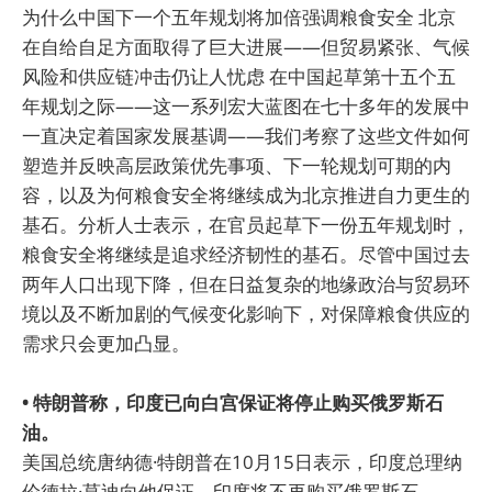
为什么中国下一个五年规划将加倍强调粮食安全 北京
在自给自足方面取得了巨大进展——但贸易紧张、气候
风险和供应链冲击仍让人忧虑 在中国起草第十五个五
年规划之际——这一系列宏大蓝图在七十多年的发展中
一直决定着国家发展基调——我们考察了这些文件如何
塑造并反映高层政策优先事项、下一轮规划可期的内
容，以及为何粮食安全将继续成为北京推进自力更生的
基石。分析人士表示，在官员起草下一份五年规划时，
粮食安全将继续是追求经济韧性的基石。尽管中国过去
两年人口出现下降，但在日益复杂的地缘政治与贸易环
境以及不断加剧的气候变化影响下，对保障粮食供应的
需求只会更加凸显。
• 特朗普称，印度已向白宫保证将停止购买俄罗斯石
油。
美国总统唐纳德·特朗普在10月15日表示，印度总理纳
伦德拉·莫迪向他保证，印度将不再购买俄罗斯石