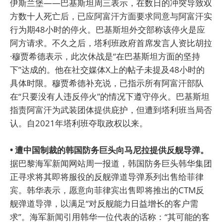
伊斯兰堡——巴基斯坦周三表示，在数日的冲突导致双
方数十人死亡后，已应阿富汗方面要求同意与阿富汗实
行为期48小时的停火。巴基斯坦外交部称该停火是应
阿方请求。不久之后，塔利班政府首席发言人资比胡拉
·穆贾希德表示，此次休战是“在巴基斯坦方面的坚持
下”达成的。他在社交媒体X上的帖子未提及48小时的
具体时限。穆贾希德补充说，已指示所有阿富汗部队
在“只要没有人违反停火”的情况下遵守停火。巴基斯坦
指责阿富汗为武装团体提供庇护，但遭到塔利班当局否
认。自2021年塔利班夺取政权以来。
• 遭中国制裁的韩国防务巨头向马尼拉提供反舰导弹。
据巴黎海军新闻网站周一报道，韩国防务巨头韩华集团
正寻求将其即将服役的反舰弹道导弹系列出售给菲律
宾。韩华表示，愿意向菲律宾出售即将推出的CTM反
舰弹道导弹，以满足“对反舰能力日益增长的客户需
求”。海军新闻引用韩华一位代表的话称：“其可能的客