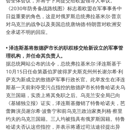
会全体会议，并将于下周提交给欧盟领导人审议。
《2030年防务备战路线图》标志着欧盟在军事事务中
日益重要的角色，这是对俄罗斯总统弗拉基米尔·普京
对乌克兰的战争以及美国总统唐纳德·特朗普对欧洲安
全承诺不明的回应。
• 泽连斯基将敖德萨市长的职权移交给新设立的军事管
理机构，并任命其负责人。
据总统网站公布的法令，总统弗拉基米尔·泽连斯基于
10月15日任命第聂伯罗彼得罗夫斯克州州长谢尔希·利
萨克为新成立的敖德萨军事行政长官。此举发生在泽连
斯基一天前剥夺受污点指控的敖德萨市长特鲁哈诺夫乌
克兰国籍，实质上将其免职之后。乌克兰安全局已向
《基辅独立报》证实，泽连斯基撤销了特鲁哈诺夫，芭
蕾舞演员谢尔希·波鲁宁和前乌克兰政治家奥列格·察里
约夫的乌克兰国籍。三人均被指具有俄罗斯国籍。特鲁
哈诺夫否认这些指控，并表示将通过司法途径提出异