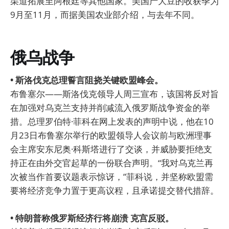
渠道拓展至阿根廷等其他国家。美国产大豆的收获季为
9月至11月，而据美国农业部介绍，与去年不同。
俄乌战争
• 斯洛伐克总理誓言阻挠关键欧盟峰会。
布鲁塞尔——斯洛伐克领导人周三宣布，该国将反对旨
在加强对乌克兰支持并削减流入俄罗斯战争资金的举
措。总理罗伯特·菲科在网上发表的声明中说，他在10
月23日布鲁塞尔举行的欧盟领导人会议前与欧洲理事
会主席安东尼奥·科斯塔进行了交谈，并威胁要拒绝支
持正在由外交官起草的一份联合声明。“我对乌克兰再
次被当作首要议题表示惊讶，”菲科说，并坚称欧盟需
要将经济竞争力置于更高议程，且承诺提交替代措辞。
• 特朗普称俄罗斯经济行将崩溃 克宫反驳。