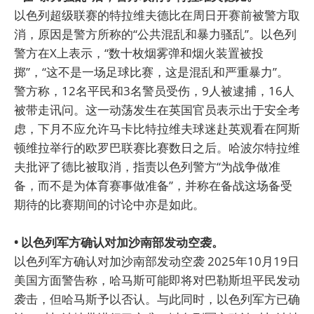
以色列超级联赛的特拉维夫德比在周日开赛前被警方取
消，原因是警方所称的“公共混乱和暴力骚乱”。以色列
警方在X上表示，“数十枚烟雾弹和烟火装置被投
掷”，“这不是一场足球比赛，这是混乱和严重暴力”。
警方称，12名平民和3名警员受伤，9人被逮捕，16人
被带走讯问。这一动荡发生在英国官员表示出于安全考
虑，下月不应允许马卡比特拉维夫球迷赴英观看在阿斯
顿维拉举行的欧罗巴联赛比赛数日之后。哈波尔特拉维
夫批评了德比被取消，指责以色列警方“为战争做准
备，而不是为体育赛事做准备”，并称在备战这场备受
期待的比赛期间的讨论中亦是如此。
• 以色列军方确认对加沙南部发动空袭。
以色列军方确认对加沙南部发动空袭 2025年10月19日
美国方面警告称，哈马斯可能即将对巴勒斯坦平民发动
袭击，但哈马斯予以否认。与此同时，以色列军方已确