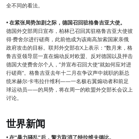
全不同的看法。
• 在紧张局势加剧之际，德国召回驻格鲁吉亚大使。
德国外交部周日宣布，柏林已召回其驻格鲁吉亚大使彼
得·费舍尔进行磋商，此前他成为该南高加索国家亲俄
政府攻击的目标。联邦外交部在X上表示：“数月来，格
鲁吉亚领导层一直在煽动反对欧盟、反对德国以及抨击
德国大使费舍尔个人，”并宣布召回大使“就如何应对进
行磋商”。格鲁吉亚去年十二月在争议声中就职的新总
统米赫尔·卡韦拉什维利——一名极右翼煽动者和前足
球运动员——的局势，将在周一的欧盟外交部长会议上
讨论。
世界新闻
• 在“暴力骚乱”后，警方取消了特拉维夫德比。