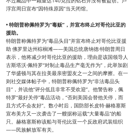
不过藏品中一颗重达140克拉的钻石并没有被盗窃。卢
浮宫周日宣布“因特殊原因”当天闭馆。
• 特朗普称佩特罗为“毒贩”，并宣布终止对哥伦比亚的
援助。
特朗普称佩特罗为“毒品头目”并宣布终止对哥伦比亚援
助 佛罗里达州棕榈滩——美国总统唐纳德·特朗普周日
表示，他将减少对哥伦比亚的援助，理由是该国领导人
古斯塔沃·佩特罗“对制止毒品生产毫无作为”，此举加剧
了华盛顿与其在拉美最亲密盟友之一之间的摩擦。在一
则社交媒体帖子中，特朗普称佩特罗为“非法毒品头
目”，并说他“评分低且非常不受欢迎”。他警告称，佩
特罗“最好关停”毒品活动，“否则美国会替他关停，而
且方式不会友好”。数小时后，国防部长皮特·赫格塞斯
宣布美方又一次袭击了一艘据称运载“大量毒品”的船
只。赫格塞斯称该船与哥伦比亚一个反政府武装组织
——民族解放军有关。