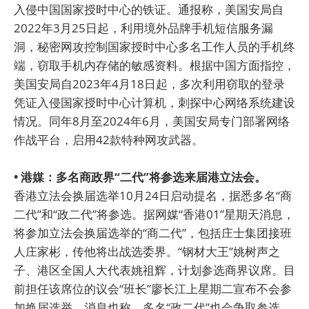
入侵中国国家授时中心的铁证。通报称，美国安局自
2022年3月25日起，利用境外品牌手机短信服务漏
洞，秘密网攻控制国家授时中心多名工作人员的手机终
端，窃取手机内存储的敏感资料。根据中国方面指控，
美国安局自2023年4月18日起，多次利用窃取的登录
凭证入侵国家授时中心计算机，刺探中心网络系统建设
情况。同年8月至2024年6月，美国安局专门部署网络
作战平台，启用42款特种网攻武器。
• 港媒：多名商政界“二代”将参选来届港立法会。
香港立法会换届选举10月24日启动提名，据悉多名“商
二代”和“政二代”将参选。据网媒“香港01”星期天消息，
将参加立法会换届选举的“商二代”，包括庄士集团接班
人庄家彬，传他将出战选委界。“钢材大王”姚树声之
子、港区全国人大代表姚祖辉，计划参选商界议席。目
前担任该席位的议会“班长”廖长江上星期二宣布不会参
加换届选举。消息也称，多名“政二代”也会争取参选，