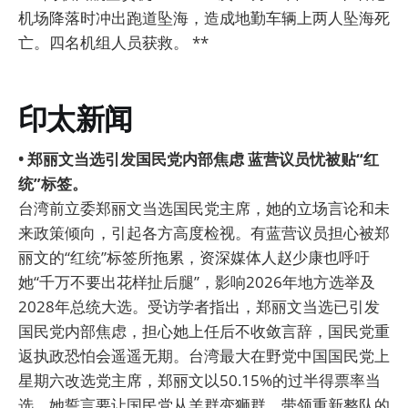
机场降落时冲出跑道坠海，造成地勤车辆上两人坠海死
亡。四名机组人员获救。 **
印太新闻
• 郑丽文当选引发国民党内部焦虑 蓝营议员忧被贴“红
统”标签。
台湾前立委郑丽文当选国民党主席，她的立场言论和未
来政策倾向，引起各方高度检视。有蓝营议员担心被郑
丽文的“红统”标签所拖累，资深媒体人赵少康也呼吁
她“千万不要出花样扯后腿”，影响2026年地方选举及
2028年总统大选。受访学者指出，郑丽文当选已引发
国民党内部焦虑，担心她上任后不收敛言辞，国民党重
返执政恐怕会遥遥无期。台湾最大在野党中国国民党上
星期六改选党主席，郑丽文以50.15%的过半得票率当
选。她誓言要让国民党从羊群变狮群，带领重新整队的