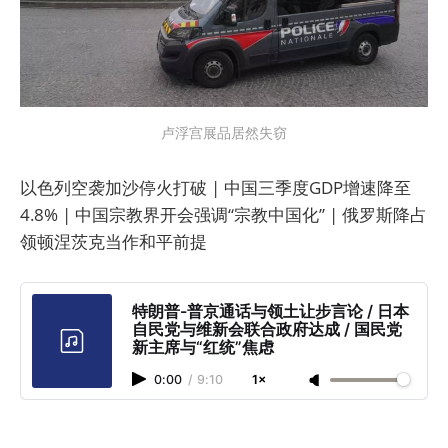
卢浮宫展品居然失窃
以色列空袭加沙停火打破 | 中国三季度GDP增速降至
4.8% | 中国宗教界开会强调“宗教中国化” | 俄罗斯降占
领顿涅茨克当作和平前提
特朗普-普京通话与领土让步言论 / 日本
自民党与维新会联合政府达成 / 国民党
新主席与“红统”焦虑
0:00
/
9:10
1×