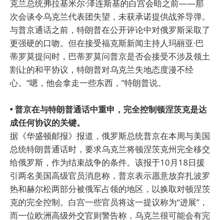
克兰总统弗拉基米尔·泽连斯基的白宫会晤之前——那
次会谈令乌克兰代表团失望，未获承诺提供战斧导弹。
与普京通话之前，特朗普在公开评论中对俄罗斯采取了
更强硬的口吻。但在接受福克斯新闻主持人玛丽亚·巴
蒂罗莫提问时，巴蒂罗莫问普京是否会接受不涉及领土
割让的和平协议，特朗普对乌克兰失地态度漫不经
心。“嗯，他会拿走一些东西，”特朗普说。
• 普京在与特朗普通话中重申，完全控制顿涅茨克是达
成任何协议的关键。
据《华盛顿邮报》报道，俄罗斯总统普京在本周与美国
总统特朗普通话时，要求乌克兰将顿涅茨克州完全移交
给俄罗斯，作为结束战争的条件。该报于10月18日援
引两名美国高级官员消息称，普京表示愿意放弃扎波罗
热和赫尔松两部分被俄军占领的地区，以换取对顿涅茨
克的完全控制。白宫一些官员将这一提议称为“进展”，
而一位欧洲高级外交官则警告称，乌克兰很可能会有完