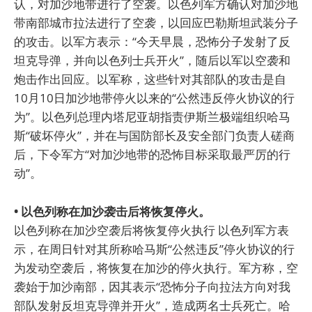
认，对加沙地带进行了空袭。以色列军方确认对加沙地
带南部城市拉法进行了空袭，以回应巴勒斯坦武装分子
的攻击。以军方表示：“今天早晨，恐怖分子发射了反
坦克导弹，并向以色列士兵开火”，随后以军以空袭和
炮击作出回应。以军称，这些针对其部队的攻击是自
10月10日加沙地带停火以来的“公然违反停火协议的行
为”。以色列总理内塔尼亚胡指责伊斯兰极端组织哈马
斯“破坏停火”，并在与国防部长及安全部门负责人磋商
后，下令军方“对加沙地带的恐怖目标采取最严厉的行
动”。
• 以色列称在加沙袭击后将恢复停火。
以色列称在加沙空袭后将恢复停火执行 以色列军方表
示，在周日针对其所称哈马斯“公然违反”停火协议的行
为发动空袭后，将恢复在加沙的停火执行。军方称，空
袭始于加沙南部，因其表示“恐怖分子向拉法方向对我
部队发射反坦克导弹并开火”，造成两名士兵死亡。哈