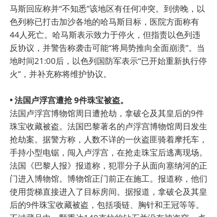
马斯回应称并“不知悉”该地区有任何冲突。到傍晚，以
色列称已打击加沙各地的哈马斯目标，医院方面称有
44人死亡。哈马斯表示致力于停火，但指责以色列违
反协议，并警告称袭击可能“将局势推向全面崩溃”。当
地时间21:00后，以色列国防军表示“已开始重新执行停
火”，并补充称将维护协议。
• 法国卢浮宫遭抢 9件珠宝被盗。
法国卢浮宫博物馆周日遭抢劫，拿破仑及其皇后的9件
珠宝收藏被盗。法国巴黎著名的卢浮宫博物馆周日发生
抢劫案。据警方称，人数不详的一伙盗匪骑着摩托车，
手持小型电锯，闯入卢浮宫，在抢走珠宝后逃离现场。
法国《巴黎人报》报道称，犯罪分子从面向塞纳河的正
门进入博物馆。博物馆正门前正在施工。报道称，他们
使用货梯直接进入了目标房间。据报道，拿破仑及其皇
后的9件珠宝收藏被盗，包括项链、胸针和王冠等等。