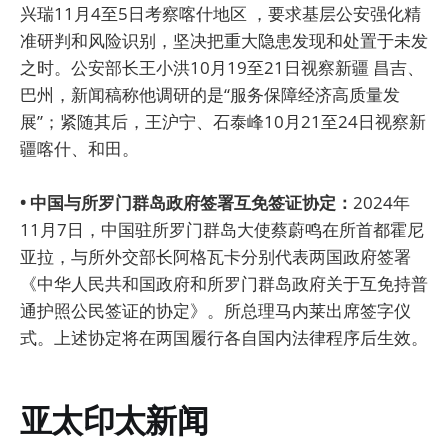
兴瑞11月4至5日考察喀什地区 ，要求基层公安强化精
准研判和风险识别，坚决把重大隐患发现和处置于未发
之时。公安部长王小洪10月19至21日视察新疆 昌吉、
巴州，新闻稿称他调研的是“服务保障经济高质量发
展”；紧随其后，王沪宁、石泰峰10月21至24日视察新
疆喀什、和田。
• 中国与所罗门群岛政府签署互免签证协定：
2024年
11月7日，中国驻所罗门群岛大使蔡蔚鸣在所首都霍尼
亚拉，与所外交部长阿格瓦卡分别代表两国政府签署
《中华人民共和国政府和所罗门群岛政府关于互免持普
通护照公民签证的协定》。所总理马内莱出席签字仪
式。上述协定将在两国履行各自国内法律程序后生效。
亚太印太新闻