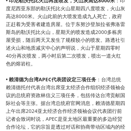
• 印尼勒沃托比火山再度喷发，火山灰高达8000米
：印
度尼西亚东部的勒沃托比火山星期四八度喷发，火山灰
高达8000米。火山此前的大喷发造成九人死亡，政府
正赶着为受害者建造房屋。位于东努沙登加拉省弗洛雷
斯岛的勒沃托比火山，星期天的喷发造成2000多栋房
屋受损，随后两天又发生了规模较小的喷发。路透社引
述火山和地质减灾中心的声明说，火山于星期四零时
40分再次喷发，两小时后第二次喷发，喷出一道火红
色的熔岩柱。
• 赖清德为台湾APEC代表团设定三项任务
：台湾总统
赖清德托付代表台湾出席亚太经济合作组织经济领袖会
议的总统府资政林信义三项任务，包括传达台湾贡献国
际社会等主张。据台湾总统府官网消息，赖清德星期四
上午出席2024亚太经济合作经济领袖会议代表团行前
记者会致词时说，APEC是亚太地区最重要的多边经贸
合作论坛，它的宗旨是透过对话和协商带动区域内的经