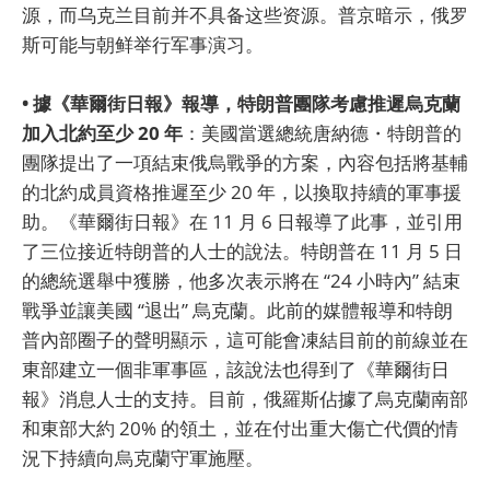
源，而乌克兰目前并不具备这些资源。普京暗示，俄罗
斯可能与朝鲜举行军事演习。
• 據《華爾街日報》報導，特朗普團隊考慮推遲烏克蘭
加入北約至少 20 年
：美國當選總統唐納德・特朗普的
團隊提出了一項結束俄烏戰爭的方案，內容包括將基輔
的北約成員資格推遲至少 20 年，以換取持續的軍事援
助。《華爾街日報》在 11 月 6 日報導了此事，並引用
了三位接近特朗普的人士的說法。特朗普在 11 月 5 日
的總統選舉中獲勝，他多次表示將在 “24 小時內” 結束
戰爭並讓美國 “退出” 烏克蘭。此前的媒體報導和特朗
普內部圈子的聲明顯示，這可能會凍結目前的前線並在
東部建立一個非軍事區，該說法也得到了《華爾街日
報》消息人士的支持。目前，俄羅斯佔據了烏克蘭南部
和東部大約 20% 的領土，並在付出重大傷亡代價的情
況下持續向烏克蘭守軍施壓。