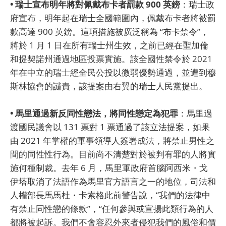
• 瑞士宣布明年將對佩戴布卡者罰款 900 英鎊
：瑞士政
府宣布，明年起在瑞士全國範圍內，佩戴布卡者將被罰
款高達 900 英鎊。這項措施被廣泛稱為 “布卡禁令”，
將於 1 月 1 日在所有瑞士州生效，之前已經在聖加倫
和提契諾州通過地區投票實施。該全國性禁令於 2021
年在中立的瑞士經全民公投以微弱優勢通過，並遭到穆
斯林協會的譴責，該提案由右翼的瑞士人民黨提出。
• 馬里通過新反同性戀法，將同性戀定為犯罪
：馬里過
渡國民議會以 131 票對 1 票通過了該立法提案，如果
由 2021 年掌權的軍事領導人簽署成法，將禁止男性之
間的同性性行為。目前尚不清楚對於被判有罪的人將實
施何種制裁。去年 6 月，馬里軍政府首腦阿西米・戈
伊塔取消了法語作為馬里官方語言之一的地位，司法和
人權部長馬馬杜・卡索格此前警告說，“我們的法律中
有禁止同性戀的條款”，“任何參與或宣揚此類行為的人
都將被起訴。我們不會容忍外來者侵犯我們的風俗和價