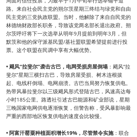
周面对信任投票，为最早于1月中旬举行选举铺平道
路。来自社会民主党的朔尔茨星期三终结与绿党和自由
民主党的三党执政联盟。当时，他解除了来自自民党的
林德纳财政部长职务，导致该党两名部长退出政府。朔
尔茨呼吁将下一次选举从明年9月提前到明年3月，但
默茨和他的保守派基民盟/基社盟联盟希望提前进行投
票。这个联盟在民调中享有大幅优势。
• 飓风“拉斐尔”袭击古巴，电网受损房屋倒塌
：飓风“拉
斐尔”星期三横扫古巴，导致房屋受损、树木连根拔
起、电线杆倒塌、电网崩溃。古巴当局努力恢复供电。
热带风暴拉斐尔以三级飓风形式登陆古巴，风速高达每
小时185公里。路透社引述古巴能源和矿业部说，星期
三晚国家电网供电逐渐恢复，但警告称，受风暴影响最
严重的西部地区恢复供电的速度会比较慢。
• 阿富汗罂粟种植面积增长19%，尽管禁令实施
：联合