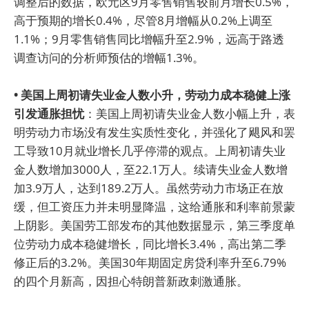
调整后的数据，欧元区9月零售销售较前月增长0.5%，
高于预期的增长0.4%，尽管8月增幅从0.2%上调至
1.1%；9月零售销售同比增幅升至2.9%，远高于路透
调查访问的分析师预估的增幅1.3%。
• 美国上周初请失业金人数小升，劳动力成本稳健上涨
引发通胀担忧
：美国上周初请失业金人数小幅上升，表
明劳动力市场没有发生实质性变化，并强化了飓风和罢
工导致10月就业增长几乎停滞的观点。上周初请失业
金人数增加3000人，至22.1万人。续请失业金人数增
加3.9万人，达到189.2万人。虽然劳动力市场正在放
缓，但工资压力并未明显降温，这给通胀和利率前景蒙
上阴影。美国劳工部发布的其他数据显示，第三季度单
位劳动力成本稳健增长，同比增长3.4%，高出第二季
修正后的3.2%。美国30年期固定房贷利率升至6.79%
的四个月新高，因担心特朗普新政刺激通胀。