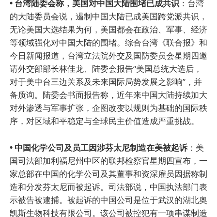
• 台湾陆委会称，美国对中国大陆围堵已成共识
：台湾
的大陆委员会说，遏制中国大陆已成美国跨党派共识，
无论美国大选结果为何，美国都会在政治、军事、经济
等领域强化对中国大陆的围堵。综合台湾《联合报》和
今日新闻报道，台湾立法院外交及国防委员会星期四邀
请外交部部长林佳龙、陆委会报告“美国总统大选后，
对于美中台三边关系及未来国际局势发展之影响”，并
备质询。陆委会书面报告称，近年来中国大陆持续加大
对外渗透与军事扩张，企图改变以规则为基础的国际秩
序，对区域和平稳定与全球民主价值造成严重挑战。
• 中国化学公司及员工因涉芬太尼制造在美被起诉
：美
国司法部加利福尼州中区的联邦检察官星期四宣布，一
家总部在中国的化学公司及其董事和资深雇员因据称制
造和分发芬太尼而被起诉。司法部说，中国执法部门表
示被告被逮捕。被起诉的中国公司是位于武汉的湖北奥
凯斯生物科技有限公司。该公司被控犯有一项串谋制造