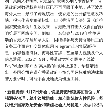
利
：英国人权组织“香港监察”最新发布的报告指出，香
港政府对数码权利的打压已不再局限于本地，甚至波及
海外人士，形成了跨境镇压，使香港的公开信息愈发稀
缺。报告作者华穆清指出，自《香港国安法》及《维护
国家安全条例》生效以来，香港政府打击人权自由的影
响扩展至网络空间。例如，一名曾参与2019年抗争运
动的香港人移居加拿大后，因继续参与支持香港民主的
义务工作而在社交媒体应用Telegram上收到恐吓信
息，内容包括滋扰、侮辱性言辞，甚至暴力视频及个人
信息泄露。2022年9月，香港政党社会民主连线被
PayPal通知账户因“高风险”而被终止服务。华穆清指
出，外国公司在遵守香港政府不符合国际标准的法律和
警方要求时，可能不自觉地成为镇压工具。
• 新疆党委11月7日开会，说坚持把维稳摆在首位，加
强源头治理，筑牢边境防线，精准防范输入性风险，坚
决维护国家政治安全和新疆社会大局稳定：
党委书记马