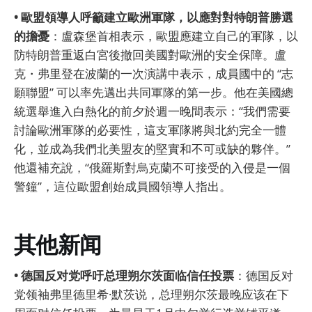
• 歐盟領導人呼籲建立歐洲軍隊，以應對對特朗普勝選
的擔憂
：盧森堡首相表示，歐盟應建立自己的軍隊，以
防特朗普重返白宮後撤回美國對歐洲的安全保障。盧
克・弗里登在波蘭的一次演講中表示，成員國中的 “志
願聯盟” 可以率先邁出共同軍隊的第一步。他在美國總
統選舉進入白熱化的前夕於週一晚間表示：“我們需要
討論歐洲軍隊的必要性，這支軍隊將與北約完全一體
化，並成為我們北美盟友的堅實和不可或缺的夥伴。”
他還補充說，“俄羅斯對烏克蘭不可接受的入侵是一個
警鐘”，這位歐盟創始成員國領導人指出。
其他新闻
• 德国反对党呼吁总理朔尔茨面临信任投票
：德国反对
党领袖弗里德里希·默茨说，总理朔尔茨最晚应该在下