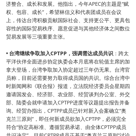
济整合、成长和发展。他指出，今年APEC的主题是“赋
权、包容、成长”，希望林信义和代表团成员在会议
上，传达台湾积极贡献国际社会、支持更公平、更具包
容性的国际贸易秩序、愿意促进与其他经济体之间数位
贸易发展等三项重要主张。
• 台湾继续争取加入CPTPP，强调需达成员共识
：跨太
平洋伙伴全面进步协定执委会本月底将在轮值主席的加
拿大登场，台湾争取加入协定超过三年仍无果。台湾官
员称，目前还需要努力取得成员国的共识。综合台湾中
时新闻网和《联合报》报道，立法院经济委员会星期四
邀请国发会、经济部、农业部、经贸谈判办公室、外交
部、陆委会就申请加入CPTPP进度等议题提出报告并备
询。经贸办指出，CPTPP成员已针对新入会案确立“奥
克兰三原则”，即任何新成员欲加入CPTPP，必须完全
符合“协定高标准、遵循贸易承诺、由全体CPTPP成员
共识决定”。目前CPTPP成员正基于“奥克兰三原则”讨论