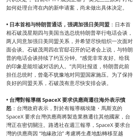
如何处理台湾在内的新申请案，尚未做出具体决定。
• 日本首相与特朗普通话，强调加强日美同盟
：日本首
相石破茂星期四与美国当选总统特朗普举行电话会谈，
两人同意加强日美同盟关系，并希望尽快组织一次面对
面会谈。石破茂周四在官邸召开的记者会上说，与特朗
普的电话会谈持续了约五分钟。“感觉非常友好。给我
的印象是能坦诚对话的人。”共同社报道，特朗普此前
担任总统时，曾毫不犹豫地对同盟国家施压。为了保持
良好的同盟关系，石破茂有意尽快安排会谈。
• 台灣對報導稱 SpaceX 要求供應商遷往海外表示憤
怒
：台灣政府表示，對於有報導稱埃隆・馬斯克的
SpaceX 要求台灣供應商將製造業務遷往其他國家，台
灣正在密切關注。路透社在週三報導，SpaceX 要求台
灣的供應商因 “地緣政治” 考慮將生產地點轉移至越