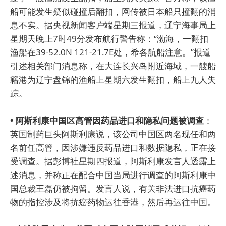
船可能发生疑似碰撞后翻扣，网传被日本船只撞翻的消
息不实。据央视新闻客户端星期三报道，辽宁海事局上
星期天晚上7时49分发布航行警告称：“渤海，一翻扣
渔船在39-52.0N 121-21.7E处，希各航船注意。”报道
引述相关部门消息称，在大连长兴岛附近海域，一艘船
籍港为辽宁盘锦的渔船上星期六发生翻扣，船上九人失
踪。
• 阿斯利康中国区高管因药品进口和隐私问题被调查
：
英国制药巨头阿斯利康说，该公司中国区两名现任和两
名前任高管，因涉嫌违反药品进口和数据隐私，正在接
受调查。据彭博社星期四报道，阿斯利康发言人透露上
述消息，并称正在配合中国当局进行调查的阿斯利康中
国总裁王磊仍被拘留。发言人说，有关非法进口抗癌药
物的指控涉及将抗癌药物运往香港，然后再运往中国。