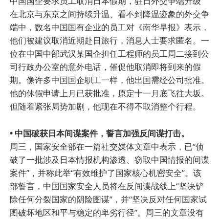
中国国企要求员工取消日本假期，驻日外交争端升级
在北京与东京之间持续升温、看不到降温迹象的外交争
端中，数名中国国有企业的员工对《南华早报》表示，
他们被建议取消近期赴日旅行，消息人士要求匿名。一
位在中国中部武汉某国企担任工程师的员工周二接到公
司行政办公室的意外电话，催促他取消即将到来的假
期。像许多中国国企职工一样，他出国需经公司批准。
他的休假申请上月已获批准，原定十一月底飞往大坂。
但随着紧张局势加剧，他现在不得不取消整个行程。
• 中国破获日本间谍案件，誓言加强反间谍打击。
周三，国家安全部在一篇社交媒体文章中表示，已“侦
破了一批涉及日本情报机构渗透、窃取中国情报的间谍
案件”，并称此举“有效维护了国家核心机密安全”。该
部誓言，中国国家安全人员将在反间谍战线上“坚决铲
除任何分裂国家的阴险图谋”，并“坚决反对任何国家试
图破坏地区和平与稳定的卑劣行径”。周三的文章没有