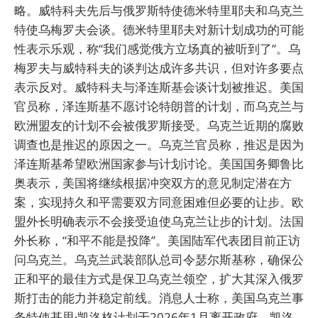
略。威特科夫先后与俄罗斯特使德米特里耶夫和乌克兰
特使乌梅罗夫会谈。德米特里耶夫对新计划成功的可能
性表示乐观，称“我们感觉俄方立场真的被听到了”。乌
梅罗夫与威特科夫的谈判达成许多共识，但对许多要点
表示反对。威特科夫与泽连斯基会谈计划被推迟。美国
官员称，泽连斯基不愿讨论特朗普的计划，而乌克兰与
欧洲盟友的计划不会被俄罗斯接受。乌克兰近期的腐败
调查也是推迟的原因之一。乌克兰官员称，推迟是因为
泽连斯基希望欧洲国家参与计划讨论。美国国务卿鲁比
奥表示，美国将继续根据冲突双方的意见制定潜在方
案，实现持久和平需要双方同意困难但必要的让步。欧
盟外长明确表示不会接受迫使乌克兰让步的计划。法国
外长称，“和平不能是投降”。美国陆军代表团目前正访
问乌克兰。乌克兰武装部队总司令瑟尔斯基称，确保公
正和平的最佳方式是保卫乌克兰领空，扩大其深入俄罗
斯打击的能力并稳定前线。消息人士称，美国乌克兰事
务特使基思·凯洛格计划于2026年1月离开政府。凯洛