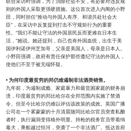
联合采访时强调，为了消除社会不安，有必要对违反规
则的外国人采取更强硬措施。这位首次进入内阁的小野
田，同时担任“推动与外国人有序、和谐共处社会大
臣”，在采访中反复提到打击不守规矩行为的重要
性。“我们不能让守法的外国居民反而更难在日本生
活，”她说。她还提到，自己也有外国血统，出生于美
国伊利诺伊州芝加哥，父亲是美国人，母亲是日本人。
小野田强调，政府有责任保护那些遵纪守法的外国人，
使他们不至于被无端怀疑。
• 为何印度最贫穷的邦仍难遏制非法酒类销售。
九年前，为遏制成瘾、家庭暴力和最贫困家庭的财务崩
溃，印度最贫穷的邦比哈尔在全邦范围内实施了禁酒
令。但至今比哈尔仍难以评估该政策的成效。英国广播
公司在一个雾蒙蒙的十月清晨随同比哈尔官员突查私酿
者时，执行漏洞变得格外明显。持枪的税务官员带着缉
毒犬，乘船越过恒河，突袭了一个非法酒厂。抵达首府