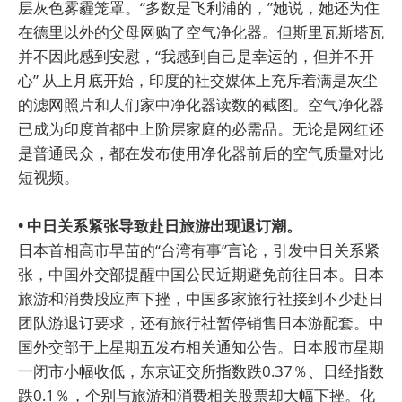
层灰色雾霾笼罩。“多数是飞利浦的，”她说，她还为住
在德里以外的父母网购了空气净化器。但斯里瓦斯塔瓦
并不因此感到安慰，“我感到自己是幸运的，但并不开
心” 从上月底开始，印度的社交媒体上充斥着满是灰尘
的滤网照片和人们家中净化器读数的截图。空气净化器
已成为印度首都中上阶层家庭的必需品。无论是网红还
是普通民众，都在发布使用净化器前后的空气质量对比
短视频。
• 中日关系紧张导致赴日旅游出现退订潮。
日本首相高市早苗的“台湾有事”言论，引发中日关系紧
张，中国外交部提醒中国公民近期避免前往日本。日本
旅游和消费股应声下挫，中国多家旅行社接到不少赴日
团队游退订要求，还有旅行社暂停销售日本游配套。中
国外交部于上星期五发布相关通知公告。日本股市星期
一闭市小幅收低，东京证交所指数跌0.37％、日经指数
跌0.1％，个别与旅游和消费相关股票却大幅下挫。化