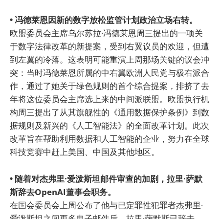
• 冯德莱恩因新的数字放松监管计划政治立场右转。
欧盟委员会主席乌尔苏拉·冯德莱恩周三提出的一项关
于数字法律改革的新提案，受到右翼议员的欢迎，但遭
到左翼的冷落。这表明可能重演上周那场关键的议会冲
突：当时冯德莱恩所属的中右翼欧洲人民党与极右派合
作，通过了她关于绿色规则的首个综合提案，排挤了去
年将这位委员会主席选上来的中间派联盟。欧盟执行机
构周三提出了从其旗舰性的《通用数据保护条例》到数
据规则及新兴的《人工智能法》的全面改革计划。此次
改革旨在帮助利用数据和人工智能的企业，努力在全球
科技竞赛中赶上美国、中国及其他地区。
• 随着对杰弗里·爱泼斯坦邮件审查的加剧，拉里·萨默
斯辞去OpenAI董事会职务。
在国会委员会上周公布了他与已定罪性犯罪者杰弗里·
爱泼斯坦之间更多电子邮件后，拉里·萨默斯已辞去