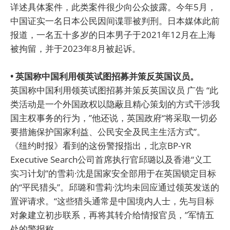
详述具体案件，此类案件很少向公众披露。今年5月，
中国证实一名日本公民因间谍罪被判刑。日本媒体此前
报道，一名五十多岁的日本男子于2021年12月在上海
被拘留，并于2023年8月被起诉。
• 英国称中国利用领英试图招募并策反英国议员。
英国称中国利用领英试图招募并策反英国议员 广告 “此
类活动是一个外国政权以隐蔽且精心策划的方式干涉我
国主权事务的行为，”他还说，英国政府“将采取一切必
要措施保护国家利益、公民安全及民主生活方式”。
《纽约时报》看到的这份警报指出，北京BP-YR
Executive Search公司首席执行官邱璐以及香港“义工
实习计划”的雪莉·沈是国家安全部用于在英国锁定目标
的“平民猎头”。邱璐和雪莉·沈均未回应通过领英发送的
置评请求。“这些猎头通常是中国境内人士，先与目标
对象建立初步联系，再将其转介给情报官员，”军情五
处的警报称。