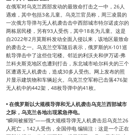
在俄军对乌克兰西部发动的最致命打击之一中，26人
遇难，其中包括3名儿童。乌克兰官员称，周三凌晨的
一次俄方导弹与无人机袭击击中西部城市特尔诺皮尔的
两栋居民楼，另有93人受伤，其中18名为儿童。这是
自2022年2月莫斯科发动全面入侵以来，该地区最致命
的袭击之一。乌克兰空军随后表示，俄罗斯的X-101巡
航导弹击中了这些住宅楼。邻近的利沃夫和伊万诺-弗
兰科夫斯克地区也遭到打击，东北城市哈尔科夫的三个
区遭遇无人机袭击，造成30多人受伤。网上发布的照
片显示建筑物和车辆起火。乌克兰空军称已击落476架
无人机中的442架，48枚导弹中的41枚。
• 在俄罗斯以大规模导弹和无人机袭击乌克兰西部城市
之际，乌克兰各地出现紧急停电。
“瞬间被摧毁”——俄大规模导弹无人机袭击后乌克兰26
人死亡，142人受伤，全国停电 编辑注：这是一个正在