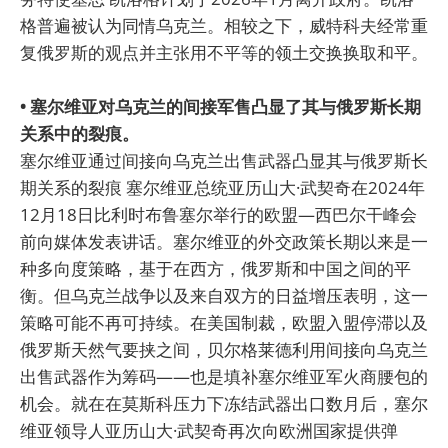
格普遍被认为同情乌克兰。相较之下，威特科夫经常重
复俄罗斯的观点并主张用不平等的领土交换换取和平。
• 塞尔维亚对乌克兰的间接军售凸显了其与俄罗斯长期
关系中的裂痕。
塞尔维亚通过间接向乌克兰出售武器凸显其与俄罗斯长
期关系的裂痕 塞尔维亚总统亚历山大·武契奇在2024年
12月18日比利时布鲁塞尔举行的欧盟—西巴尔干峰会
前向媒体发表讲话。塞尔维亚的外交政策长期以来是一
种多向度策略，基于在西方，俄罗斯和中国之间的平
衡。但乌克兰战争以及来自双方的日益增压表明，这一
策略可能不再可持续。在美国制裁，欧盟入盟停滞以及
俄罗斯天然气要挟之间，贝尔格莱德利用间接向乌克兰
出售武器作为筹码——也是填补塞尔维亚军火商腰包的
机会。就在在莫斯科压力下冻结武器出口数月后，塞尔
维亚领导人亚历山大·武契奇再次向欧洲国家提供弹