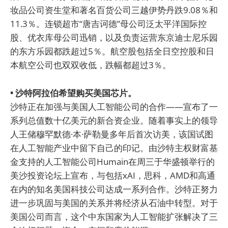
妆品公司资生堂和著名百货公司三越伊势丹跌9.08％和
11.3％。连锁超市“唐吉诃德”母公司泛太平洋国际控
股、优衣库母公司迅销，以及负责运营东京迪士尼乐园
的东方乐园都跌超过5％。航空股包括全日空控股和日
本航空公司也双双收低，跌幅都超过3％。
• 沙特阿拉伯希望购买美国芯片。
沙特正在加强与美国人工智能公司的合作——宣布了一
系列总值数十亿美元的新合资企业。随着事实上的领导
人王储穆罕默德·本·萨勒曼多年后首次访美，该国试图
在人工智能产业中留下自己的印记。由沙特主权财富基
金支持的人工智能公司Humain在周三于华盛顿举行的
美沙投资论坛上宣布，与包括xAI，思科，AMD和高通
在内的知名美国科技公司达成一系列合作。沙特正努力
进一步巩固与美国的关系并将经济从石油中转型。对于
美国公司而言，这个中东国家为人工智能扩张解决了三