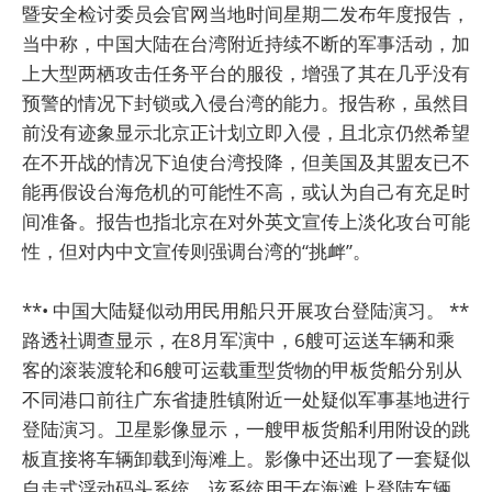
暨安全检讨委员会官网当地时间星期二发布年度报告，
当中称，中国大陆在台湾附近持续不断的军事活动，加
上大型两栖攻击任务平台的服役，增强了其在几乎没有
预警的情况下封锁或入侵台湾的能力。报告称，虽然目
前没有迹象显示北京正计划立即入侵，且北京仍然希望
在不开战的情况下迫使台湾投降，但美国及其盟友已不
能再假设台海危机的可能性不高，或认为自己有充足时
间准备。报告也指北京在对外英文宣传上淡化攻台可能
性，但对内中文宣传则强调台湾的“挑衅”。
**• 中国大陆疑似动用民用船只开展攻台登陆演习。 **
路透社调查显示，在8月军演中，6艘可运送车辆和乘
客的滚装渡轮和6艘可运载重型货物的甲板货船分别从
不同港口前往广东省捷胜镇附近一处疑似军事基地进行
登陆演习。卫星影像显示，一艘甲板货船利用附设的跳
板直接将车辆卸载到海滩上。影像中还出现了一套疑似
自走式浮动码头系统，该系统用于在海滩上登陆车辆。