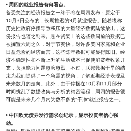
• 周四的就业报告有何看点。
备受关注的经济报告之一终于将在周四发布：原定于
10月3日公布的，长期推迟的9月就业报告。随着堪称
历史性政府停摆导致积压的大量经济数据陆续放出，这
份报告也随之到来。悬在货架上的这些数周前的数据已
被搁置六周之久，对于节奏快，对许多美国家庭和企业
日益危险的经济而言，这些陈年数据可能显得陈旧。经
济不确定性和不断上升的生活成本已促使消费者收紧开
支，负担能力问题愈演愈烈。不过，联邦数据干旱的结
束为我们提供了一个急需的视角，了解近期经济表现及
未来数月的走向。此外，由于停摆在10月和11月部分
时间扰乱了数据收集与分析的精密流程，周四的报告很
可能是未来几个月内为数不多的“干净”就业报告之一。
• 中国欧元债券发行需求创纪录，显示投资者信心强
劲。
超额认购反映机构对北京资产的信心，业界称投资者寻