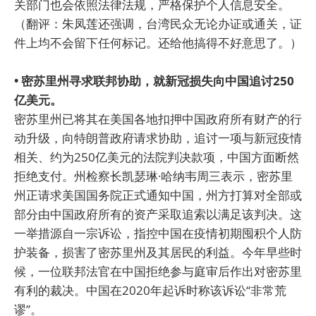
关部门也会依照法律法规，严格保护个人信息安全。
（翻评：朱凤莲还强调，台湾民众无论办证或通关，证
件上均不会留下任何标记。还给他搞得不好意思了。）
• 密苏里州寻求联邦协助，就新冠损失向中国追讨250
亿美元。
密苏里州已将其在美国各地扣押中国政府所有财产的行
动升级，向特朗普政府请求协助，追讨一项与新冠疫情
相关、约为250亿美元的法院判决款项，中国方面断然
拒绝支付。州检察长凯瑟琳·哈纳韦周三表示，密苏里
州正请求美国国务院正式通知中国，州方打算对全部或
部分由中国政府所有的资产采取追索以满足该判决。这
一举措源自一宗诉讼，指控中国在疫情初期囤积个人防
护装备，损害了密苏里州及其居民的利益。今年早些时
候，一位联邦法官在中国拒绝参与庭审后作出对密苏里
有利的裁决。中国在2020年起诉时称该诉讼“非常荒
谬”。