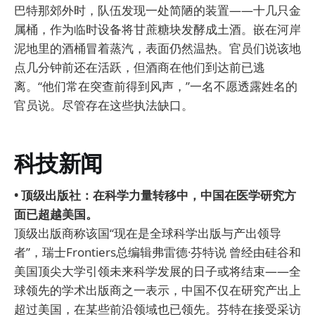
巴特那郊外时，队伍发现一处简陋的装置——十几只金
属桶，作为临时设备将甘蔗糖块发酵成土酒。嵌在河岸
泥地里的酒桶冒着蒸汽，表面仍然温热。官员们说该地
点几分钟前还在活跃，但酒商在他们到达前已逃
离。“他们常在突查前得到风声，”一名不愿透露姓名的
官员说。尽管存在这些执法缺口。
科技新闻
• 顶级出版社：在科学力量转移中，中国在医学研究方
面已超越美国。
顶级出版商称该国“现在是全球科学出版与产出领导
者”，瑞士Frontiers总编辑弗雷德·芬特说 曾经由硅谷和
美国顶尖大学引领未来科学发展的日子或将结束——全
球领先的学术出版商之一表示，中国不仅在研究产出上
超过美国，在某些前沿领域也已领先。芬特在接受采访