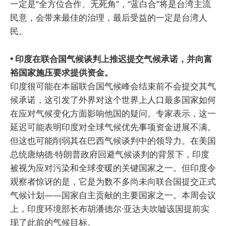
一定是“全方位合作、无死角”，“蓝白合”将是台湾主流
民意，会带来最佳的治理，最后受益的一定是台湾人
民。
• 印度在联合国气候谈判上推迟提交气候承诺，并向富
裕国家施压要求提供资金。
印度很可能在本届联合国气候峰会结束前不会提交其气
候承诺，这引发了外界对这个世界上人口最多国家如何
在应对气候变化方面影响他国的疑问。专家表示，这一
延迟可能表明印度对全球气候优先事项资金进展不满。
但这也可能削弱其在巴西气候谈判中的领导力。在美国
总统唐纳德·特朗普政府回避气候谈判的背景下，印度
被视为应对污染和全球变暖的关键国家之一。但印度令
观察者惊讶的是，它是为数不多尚未向联合国提交正式
气候计划——国家自主贡献的主要国家之一。本周会议
上，印度环境部长布胡潘德尔·亚达夫吹嘘该国提前实
现了此前的气候目标。