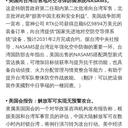
• 美国向台湾出售地对空导弹防御系统NASAMS。
这是特朗普政府第二任期内第二次批准向台湾军售，北
京批评此举“损害中国主权和安全利益”。美国战争部周
一宣布，雷神公司 RTX公司获得总额6亿9894万美元的
装备订单，向台湾提供“国家先进地对空防空导弹系
统”设备，预计2031年2月完成合约。据台湾中央社报
导，NASAMS是台湾近年强化空中防御的重要一环。台
湾国防部去年指出，美国出售的NASAMS搭配两型新式
雷达换装，可增加目标侦获率与提升抗干扰功能，也具
备自动侦搜、火力分配管理与情资整合等能力，有助于
提升台湾军队整体防空作战效能。（翻評：可以把這個
當作美國對中日爭端的一種回應。）
• 美国会报告：解放军可实现无预警攻台。
隶属美国国会的一个对华政策咨询机构发布报告称，根
据美国和台湾军事官员的评估，中国大陆解放军可在数
小时内封锁台湾，将例行演习转为攻台行动。美中经济