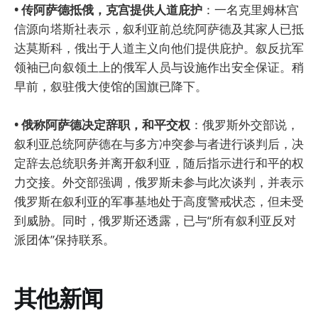
• 传阿萨德抵俄，克宫提供人道庇护
：一名克里姆林宫
信源向塔斯社表示，叙利亚前总统阿萨德及其家人已抵
达莫斯科，俄出于人道主义向他们提供庇护。叙反抗军
领袖已向叙领土上的俄军人员与设施作出安全保证。稍
早前，叙驻俄大使馆的国旗已降下。
• 俄称阿萨德决定辞职，和平交权
：俄罗斯外交部说，
叙利亚总统阿萨德在与多方冲突参与者进行谈判后，决
定辞去总统职务并离开叙利亚，随后指示进行和平的权
力交接。外交部强调，俄罗斯未参与此次谈判，并表示
俄罗斯在叙利亚的军事基地处于高度警戒状态，但未受
到威胁。同时，俄罗斯还透露，已与“所有叙利亚反对
派团体”保持联系。
其他新闻