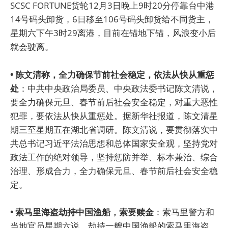
SCSC FORTUNE货轮12月3日晚上9时20分停靠台中港
14号码头卸货，6日移至106号码头卸货给不同货主，
星期六下午3时29离港，目前在锚地下锚，风浪变小后
就会驶离。
• 陈文清称，全力确保节前社会稳定，依法从快从重惩
处
：中共中央政治局委员、中央政法委书记陈文清说，
要全力确保元旦、春节前后社会安全稳定，对重大恶性
犯罪，要依法从快从重惩处。据新华社报道，陈文清星
期三至星期五在湖北省调研。陈文清说，要贯彻落实中
共总书记习近平法治思想和总体国家安全观，坚持党对
政法工作的绝对领导，坚持惩防并举、标本兼治、综合
治理、形成合力，全力确保元旦、春节前后社会安全稳
定。
• 索马里海盗劫持中国渔船，索要赎金
：索马里警方和
当地官员星期六说，劫持一艘中国渔船的索马里海盗，