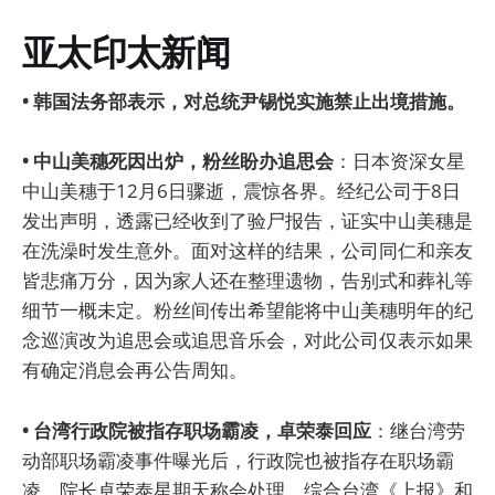
亚太印太新闻
• 韩国法务部表示，对总统尹锡悦实施禁止出境措施。
• 中山美穗死因出炉，粉丝盼办追思会
：日本资深女星
中山美穗于12月6日骤逝，震惊各界。经纪公司于8日
发出声明，透露已经收到了验尸报告，证实中山美穗是
在洗澡时发生意外。面对这样的结果，公司同仁和亲友
皆悲痛万分，因为家人还在整理遗物，告别式和葬礼等
细节一概未定。粉丝间传出希望能将中山美穗明年的纪
念巡演改为追思会或追思音乐会，对此公司仅表示如果
有确定消息会再公告周知。
• 台湾行政院被指存职场霸凌，卓荣泰回应
：继台湾劳
动部职场霸凌事件曝光后，行政院也被指存在职场霸
凌，院长卓荣泰星期天称会处理。综合台湾《上报》和