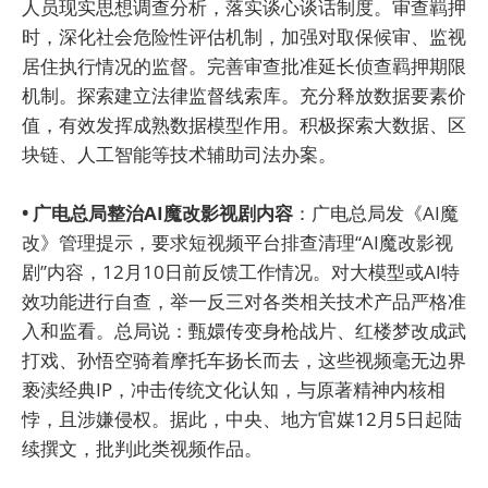
人员现实思想调查分析，落实谈心谈话制度。审查羁押
时，深化社会危险性评估机制，加强对取保候审、监视
居住执行情况的监督。完善审查批准延长侦查羁押期限
机制。探索建立法律监督线索库。充分释放数据要素价
值，有效发挥成熟数据模型作用。积极探索大数据、区
块链、人工智能等技术辅助司法办案。
• 广电总局整治AI魔改影视剧内容
：广电总局发《AI魔
改》管理提示，要求短视频平台排查清理“AI魔改影视
剧”内容，12月10日前反馈工作情况。对大模型或AI特
效功能进行自查，举一反三对各类相关技术产品严格准
入和监看。总局说：甄嬛传变身枪战片、红楼梦改成武
打戏、孙悟空骑着摩托车扬长而去，这些视频毫无边界
亵渎经典IP，冲击传统文化认知，与原著精神内核相
悖，且涉嫌侵权。据此，中央、地方官媒12月5日起陆
续撰文，批判此类视频作品。