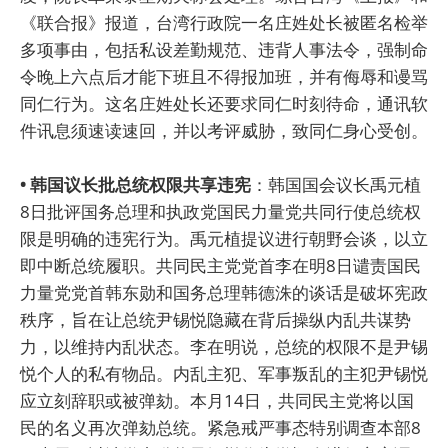
《联合报》报道，台湾行政院一名庄姓处长被匿名检举
多项事由，包括私设差勤规范、违背人事法令，强制命
令晚上六点后才能下班且不得报加班，并有侮辱和谩骂
同仁行为。这名庄姓处长还要求同仁时刻待命，通讯软
件讯息须速读速回，并以考评威胁，致同仁身心受创。
• 韩国议长批总统权限共享违宪
：韩国国会议长禹元植
8日批评国务总理和执政党国民力量党共同行使总统权
限是明确的违宪行为。禹元植提议进行朝野会谈，以立
即中断总统履职。共同民主党党首李在明8日谴责国民
力量党党首韩东勋和国务总理韩德洙的谈话是破坏宪政
秩序，旨在让总统尹锡悦隐藏在背后操纵内乱共谋势
力，以维持内乱状态。李在明说，总统的权限不是尹锡
悦个人的私有物品。内乱主犯、军事叛乱的主犯尹锡悦
应立刻辞职或被弹劾。本月14日，共同民主党将以国
民的名义再次弹劾总统。紧急戒严事态特别调查本部8