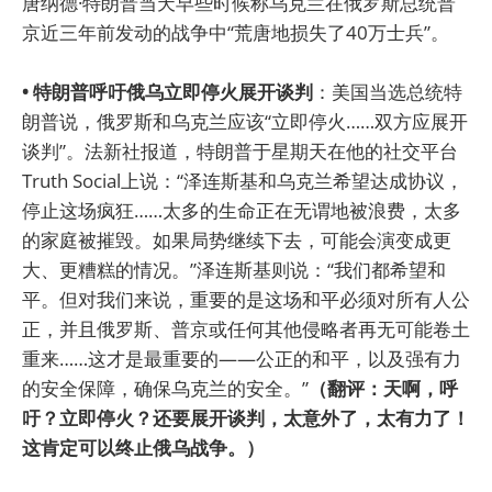
唐纳德·特朗普当天早些时候称乌克兰在俄罗斯总统普
京近三年前发动的战争中“荒唐地损失了40万士兵”。
• 特朗普呼吁俄乌立即停火展开谈判
：美国当选总统特
朗普说，俄罗斯和乌克兰应该“立即停火……双方应展开
谈判”。法新社报道，特朗普于星期天在他的社交平台
Truth Social上说：“泽连斯基和乌克兰希望达成协议，
停止这场疯狂……太多的生命正在无谓地被浪费，太多
的家庭被摧毁。如果局势继续下去，可能会演变成更
大、更糟糕的情况。”泽连斯基则说：“我们都希望和
平。但对我们来说，重要的是这场和平必须对所有人公
正，并且俄罗斯、普京或任何其他侵略者再无可能卷土
重来……这才是最重要的——公正的和平，以及强有力
的安全保障，确保乌克兰的安全。”
（翻评：天啊，呼
吁？立即停火？还要展开谈判，太意外了，太有力了！
这肯定可以终止俄乌战争。）