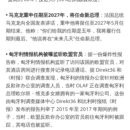
• 马克龙重申任期至2027年，将任命新总理
：法国总统
马克龙向全国发表讲话，重申他将留任至2027年5月任
期结束。他称：“你们给我的任期是五年，我将履行任
期到最后。”他说将在“未来几天”任命新总理。
• 匈牙利情报机构被曝监听欧盟官员
：据一份爆炸性报
告称，匈牙利情报机构监听了访问该国的欧盟官员，对
其酒店房间进行搜查并记录电话通话。据 Direkt36 和
《时报》联合调查发现，匈牙利的情报办公室针对欧洲
反欺诈办公室的调查人员，当时 OLAF 正在调查匈牙利
总理欧尔班・维克多女婿拥有的一家匈牙利公司。这份
由匈牙利调查媒体中心 Direkt36 和比利时报纸《时
报》发布的报告列举了 2015 年至 2017 年期间的例
子，当时，欧盟反欺诈办公室的官员前往匈牙利时被跟
踪，其电话也被监听。