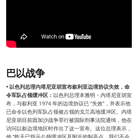
巴以战争
• 以色列总理内塔尼亚胡宣布叙利亚边境协议失效，命
令军队占领缓冲区：
以色列总理本雅明・内塔尼亚胡宣
布，与叙利亚 1974 年的边境协议已 “失效”，并表示他
已命令以色列军队占领被占领的戈兰高地缓冲区。内塔
尼亚胡目前因加沙战争罪行被国际刑事法院通缉，他在
访问以叙边境地区时作出了这一宣布。这位总理表示，
他 “昨天已指示占领缓冲区及附近的制高点。我们不会