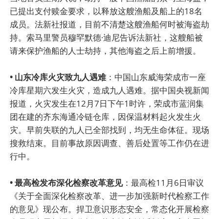
已提出支付赎金要求，以释放这艘渔船及船上的18名
成员。法新社报道，目前不清楚这艘渔船何时被海盗劫
持。索马里警员穆罕默德·迪尼告诉法新社，这艘船被
请来保护渔船的人士劫持，其他海盗之后上前增援。
• 山东冷库火灾致九人遇难
：中国山东威海荣成市一座
冷库星期六发生火灾，造成九人遇难。据中国央视新闻
报道，火灾发生在12月7日下午1时许，荣成市蓝润集
团在建的齐东海通冷链仓库，因保温材料起火发生火
灾。早前失联的九人已全部找到，均无生命体征。现场
搜救结束。目前事故原因调查、善后处置等工作仍在进
行中。
• 最高检发布深化检察改革意见
：最高检11月6日审议
《关于全面深化检察改革、进一步加强新时代检察工作
的意见》现公布。捍卫意识形态安全，常态化开展检察