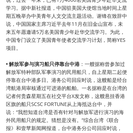
学习。据中新社报道，中国驻美国大使馆当地时间上星
期五晚举办中美青年人文交流主题活动。谢锋在致辞中
说，中国国家主席习近平去年11月在旧金山宣布，未
来五年愿邀请5万名美国青少年赴华交流学习。为此，
中国专门设立了美国青年使者交流学习计划，简称YES
项目。
• 解放军参与演习船只停靠台中港
：一艘据称曾参加过
解放军特种部队军事演习的民用船只，自上星期二起便
停靠在台中港多日。港务公司回应时说，这艘船是经台
湾航港局审核通过可进港的船舶。一名据称是在台湾的
记者何贵森星期五在社交平台X发文称，这艘悬挂香港
区旗的船只SCSC FORTUNE从上海抵达台中，并
说：“我想知道台湾是否有针对与解放军进行演习的海
外民用船只的规定。猜想是没有。”综合台湾《联合
报》和壹苹新闻网报道，台中港务分公司回应时说，