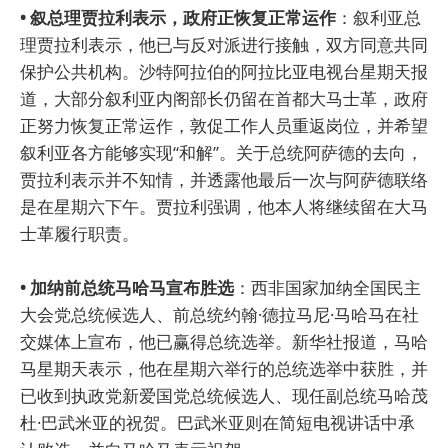
• 叙总理贾拉利表示，政府正恢复正常运作
：叙利亚总
理贾拉利表示，他已与反对派进行接触，双方同意共同
保护公共机构。沙特阿拉伯的阿拉比亚电视台星期天报
道，大部分叙利亚内阁部长仍留在首都大马士革，政府
正努力恢复正常运作，敦促工作人员重返岗位，并希望
叙利亚各方能够实现“和解”。关于总统阿萨德的去向，
贾拉利表示并不知情，并透露他最后一次与阿萨德联络
是在星期六下午。贾拉利强调，他本人将继续留在大马
士革履行职责。
• 加纳前总统马哈马宣布胜选
：西非国家加纳全国民主
大会党总统候选人、前总统约翰·德拉马尼·马哈马在社
交媒体上宣布，他已赢得总统选举。新华社报道，马哈
马星期天表示，他在星期六举行的总统选举中获胜，并
已收到执政党新爱国党总统候选人、现任副总统马哈茂
杜·巴武米亚的祝贺。巴武米亚则在简短电视讲话中承