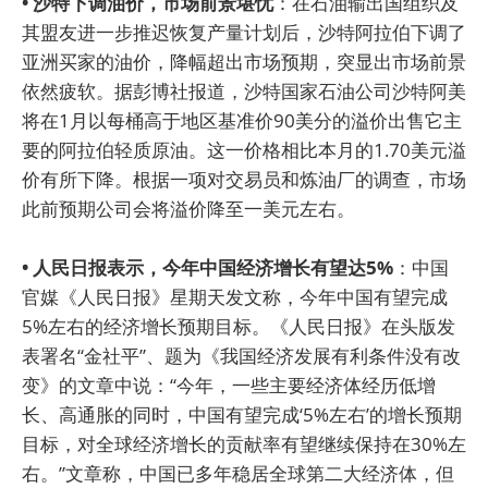
• 沙特下调油价，市场前景堪忧
：在石油输出国组织及
其盟友进一步推迟恢复产量计划后，沙特阿拉伯下调了
亚洲买家的油价，降幅超出市场预期，突显出市场前景
依然疲软。据彭博社报道，沙特国家石油公司沙特阿美
将在1月以每桶高于地区基准价90美分的溢价出售它主
要的阿拉伯轻质原油。这一价格相比本月的1.70美元溢
价有所下降。根据一项对交易员和炼油厂的调查，市场
此前预期公司会将溢价降至一美元左右。
• 人民日报表示，今年中国经济增长有望达5%
：中国
官媒《人民日报》星期天发文称，今年中国有望完成
5%左右的经济增长预期目标。《人民日报》在头版发
表署名“金社平”、题为《我国经济发展有利条件没有改
变》的文章中说：“今年，一些主要经济体经历低增
长、高通胀的同时，中国有望完成‘5%左右’的增长预期
目标，对全球经济增长的贡献率有望继续保持在30%左
右。”文章称，中国已多年稳居全球第二大经济体，但