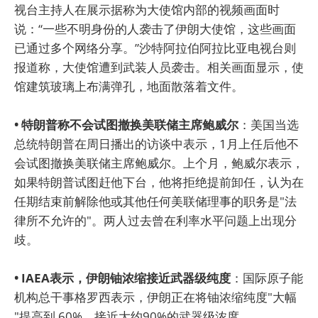
视台主持人在展示据称为大使馆内部的视频画面时
说：“一些不明身份的人袭击了伊朗大使馆，这些画面
已通过多个网络分享。”沙特阿拉伯阿拉比亚电视台则
报道称，大使馆遭到武装人员袭击。相关画面显示，使
馆建筑玻璃上布满弹孔，地面散落着文件。
• 特朗普称不会试图撤换美联储主席鲍威尔
：美国当选
总统特朗普在周日播出的访谈中表示，1月上任后他不
会试图撤换美联储主席鲍威尔。上个月，鲍威尔表示，
如果特朗普试图赶他下台，他将拒绝提前卸任，认为在
任期结束前解除他或其他任何美联储理事的职务是"法
律所不允许的"。两人过去曾在利率水平问题上出现分
歧。
• IAEA表示，伊朗铀浓缩接近武器级纯度
：国际原子能
机构总干事格罗西表示，伊朗正在将铀浓缩纯度"大幅
"提高到 60%，接近大约90%的武器级浓度。