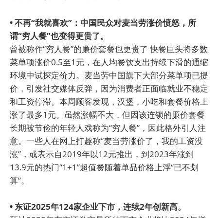
• 不再“我就喜欢”：中国民众对麦当劳涨价愤怒，所
谓“穷人餐”也变得更贵了。
曾被称作“穷人餐”的廉价套餐也更贵了 快餐巨头将多数
菜单项涨价0.5至1元，在人均餐饮支出持续下滑的通缩
环境中试探定价力。麦当劳中国旗下大部分菜单项已提
价，引发社交媒体反弹，因为消费者正面临就业不稳定
和工资停滞。本周顾客发现，汉堡，小吃和套餐价格上
涨了最多1元。虽然涨幅不大，但因该连锁的廉价套餐
长期被节俭的年轻人戏称为“穷人餐”，因此格外引人注
意。一些人在网上打趣称“麦当劳涨价了，我的工资没
涨”，或表示自2019年以12元推出，到2023年涨到
13.9元的热门“1+1”超值餐随着单品价格上浮“已不划
算”。
• 东证2025年124家企业下市，连续2年创新高。