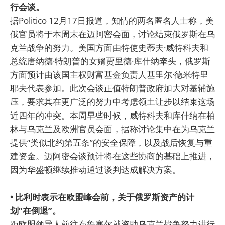
行会谈。
据Politico 12月17日报道，知情的两名匿名人士称，美
俄官员将于本周末在迈阿密会面，讨论结束俄罗斯在乌
克兰战争的努力。美国方面由特使史蒂夫·威特科夫和
总统唐纳德·特朗普的女婿贾里德·库什纳牵头，俄罗斯
方面预计由该国主权财富基金负责人基里尔·德米特里
耶夫代表参加。此次会谈正值特朗普政府加大对基辅施
压，要求其在更广泛的努力中考虑领土让步以结束这场
近四年的冲突。本周早些时候，威特科夫和库什纳在柏
林与乌克兰及欧洲官员会面，据称讨论集中在为乌克兰
提供“类似北约第五条”的安全保障，以及战后恢复与重
建资金。迈阿密会谈预计将在这些协商的基础上推进，
因为华盛顿继续推动通过谈判达成解决方案。
• 比利时表示在欧盟峰会前，关于俄罗斯资产的计
划“在倒退”。
距欧盟领导人前往布鲁塞尔就资助乌克兰战争努力进行