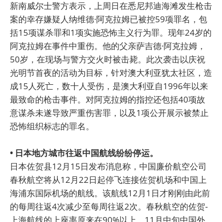
新南威尔士警方表示，上周日在悉尼邦迪海滩发生枪击
案的幸存嫌疑人纳维德·阿克拉姆已被控59项罪名，包
括15项谋杀罪和1项实施恐怖主义行为罪。现年24岁的
阿克拉姆在事件中重伤。他的父亲萨吉德·阿克拉姆，
50岁，在现场与警方交火时被击毙。此次袭击以庆祝
光明节首夜的活动为目标，针对澳大利亚犹太社区，造
成15人死亡，数十人受伤，是澳大利亚自1996年以来
最致命的枪击事件。对阿克拉姆的指控还包括40项故
意谋杀未遂导致严重伤害罪，以及1项公开展示被禁止
恐怖组织标志的罪名。
• 日本地方城市往返中国航线纷纷停运。
日本佐贺县12月15日发布消息称，中国廉价航空公司
春秋航空将从12月22日起停飞连接佐贺机场和中国上
海浦东国际机场的航线。该航线12月1日才刚刚由此前
的每周往返4次减少至每周往返2次。春秋航空的佐贺-
上海航线的上座率原来在90%以上，11月中旬中国外