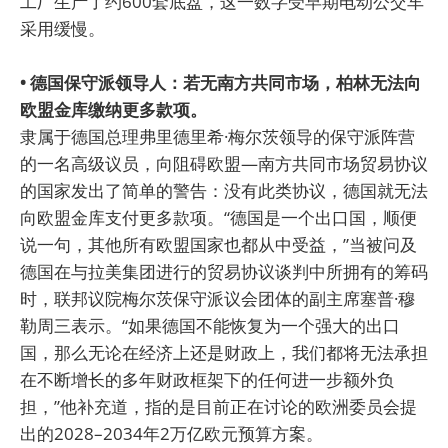
工厂生产了约600套底盘，这一数字受早期电动公交车
采用缓慢。
• 德国保守派领导人：若无南方共同市场，柏林无法向
欧盟金库缴纳更多款项。
隶属于德国总理弗里德里希·梅尔茨领导的保守派阵营
的一名高级议员，向阻碍欧盟—南方共同市场贸易协议
的国家发出了简单的警告：没有此类协议，德国就无法
向欧盟金库支付更多款项。“德国是一个出口国，顺便
说一句，其他所有欧盟国家也都从中受益，”当被问及
德国在与拉美集团进行的贸易协议谈判中所拥有的筹码
时，联邦议院梅尔茨保守派议会团体的副主席塞普·穆
勒周三表示。“如果德国不能恢复为一个强大的出口
国，那么无论在经济上还是财政上，我们都将无法承担
在不断增长的多年财政框架下的任何进一步额外负
担，”他补充道，指的是目前正在讨论的欧洲委员会提
出的2028–2034年2万亿欧元预算方案。