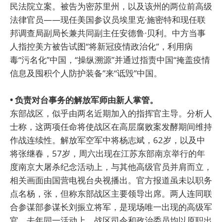
民法院立案。被告为密苏里州，以及该州的两位前高级
法律官员——现任美国参议员埃里克·施密特和现任联
邦调查局副局长兼共同副主任安德鲁·贝利。中方当事
人指控美方被告试图“将新冠疫情政治化”，利用病
毒“污名化”中国，“操纵溯源”并通过指责中国“掩盖疫情
信息及囤积个人防护装备”来“诋毁”中国。
• 负责对台事务的解放军师由新人掌管。
东部战区，似乎由两名近期加入的指挥官主导。分析人
士称，这两项任命将使战区在高层腐败案发酵期间维持
作战连续性。解放军空军中将杨志斌，62岁，以及中
将张继春，57岁，周六出现在江苏东部南京举行的年
度南京大屠杀纪念活动上，与其他高级官员并肩而立，
相关画面由国营电视台央视播出。官方报道虽未以职务
点名杨，张，但称东部战区主要领导出席。两人连同联
合参谋部参谋长刘振立将军，是现场唯一出现的高级军
官。去年同一活动上，战区司令和政治委员均以原职出