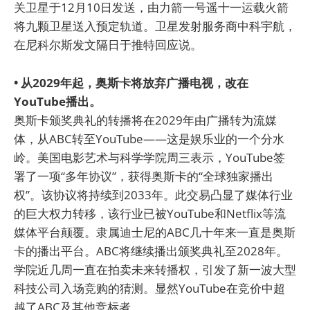
关卫星于12月10日发送，由力箭一号遥十一运载火箭
将九颗卫星送入预定轨道。卫星发射服务商中科宇航，
在尼科尔斯发文隔日于推特回应说。
• 从2029年起，奥斯卡将放弃广播电视，改在
YouTube播出。
奥斯卡颁奖典礼的转播将在2029年由广播转为流媒
体，从ABC转至YouTube——这是娱乐业的一个分水
岭。美国电影艺术与科学学院周三表示，YouTube签
署了一项“多年协议”，获得奥斯卡的“全球独家播出
权”。该协议将持续到2033年。此交易凸显了媒体行业
的巨大权力转移，该行业已被YouTube和Netflix等流
媒体平台颠覆。隶属迪士尼的ABC几十年来一直是奥斯
卡的播出平台。ABC将继续播出颁奖典礼至2028年。
学院近几周一直在拍卖未来转播权，引发了新一波大型
科技公司入场竞购的猜测。显然YouTube在竞价中超
越了ABC及其他竞标者。