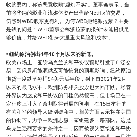
收购要约，称该恶意收购“虚幻不实”。董事会表示，当
前将华纳的影业和流媒体资产出售给Netflix的交易，
仍然对WBD股东更有利。为何WBD拒绝派拉蒙？主要
是钱的问题：WBD董事会称派拉蒙的报价“未能提供足
够价值，并给WBD带来大量重大风险和成本”。
• 纽约原油创出4年10个月以来的新低。
欧美市场上，围绕乌克兰的和平协议预期引发了广泛交
易。受俄罗斯能源供应可能恢复的预期影响，纽约原油
期货一度跌至每桶54美元后半段，创下自2021年2月
以来的最低水准，欧洲防务相关股票也大幅下跌。尽管
外界认为达成和平协议的门槛仍然很高，但市场已在一
定程度上计入了谈判取得进展的预期。在15日举行的
有关和平的领导人级别磋商中，相关方面表示将在美国
的协助下，力争由欧洲志愿国家组建多国籍部队。这是
乌克兰强烈要求的条件之一，因而被视为更接近和平协
议，「市场暂时给予了积极反应」的一种表现。一旦达