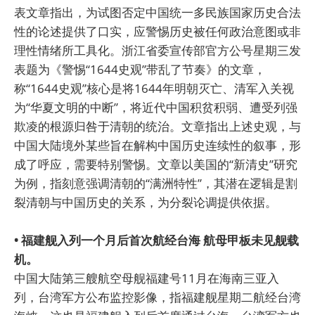
表文章指出，为试图否定中国统一多民族国家历史合法
性的论述提供了口实，应警惕历史被任何政治意图或非
理性情绪所工具化。浙江省委宣传部官方公号星期三发
表题为《警惕“1644史观”带乱了节奏》的文章，
称“1644史观”核心是将1644年明朝灭亡、清军入关视
为“华夏文明的中断”，将近代中国积贫积弱、遭受列强
欺凌的根源归咎于清朝的统治。文章指出上述史观，与
中国大陆境外某些旨在解构中国历史连续性的叙事，形
成了呼应，需要特别警惕。文章以美国的“新清史”研究
为例，指刻意强调清朝的“满洲特性”，其潜在逻辑是割
裂清朝与中国历史的关系，为分裂论调提供依据。
• 福建舰入列一个月后首次航经台海 航母甲板未见舰载
机。
中国大陆第三艘航空母舰福建号11月在海南三亚入
列，台湾军方公布监控影像，指福建舰星期二航经台湾