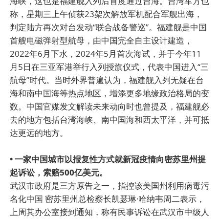
海峡，这也是福建舰入列后首度通过台海。台湾军方也
称，星期三上午侦获23架次解放军机配合军舰出海，
判定陆方再次对台发动“联合战备警巡”。福建舰是中国
首艘电磁弹射型航母，由中国完全自主设计建造，
2022年6月下水，2024年5月首次海试，并于今年11
月5日在三亚军港举行入列授旗仪式，代表中国进入“三
航母”时代。当时外界普遍认为，福建舰入列无疑在台
海和南中国海等热点地区，增添更多地缘政治格局的变
数。中国官媒发文解读未来动向时也曾提及，福建舰必
去的地方包括台湾海峡、南中国海和西太平洋，并可抵
达更远的地方。
• 一家中国城市以报复性方式就新冠疫情向密苏里州提
起诉讼，索赔500亿美元。
武汉市政府是三方原告之一，指控该美国州利用病毒污
名化中国 密苏里州总检察长凯瑟琳·哈纳韦周二表示，
上周其办公室接到通知，称有民事诉讼在武汉市中级人