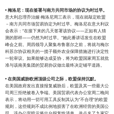
• 梅洛尼：现在签署与南方共同市场的协议为时过早。
意大利总理乔治娅·梅洛尼周三表示，现在就敲定欧盟
－南方共同市场贸易协定为时过早。梅洛尼在意大利议
会表示：“在接下来的几天签署该协议——正如有人猜
测的那样——仍然为时过早。”她此番讲话发生在欧盟
峰会之前。周四领导人聚集布鲁塞尔之前，将就与梅尔
科苏尔协议相关的一揽子额外农业保障措施进行决定性
一轮审议。如果能够达成妥协，将为欧盟国家周五就批
准与该南美集团的贸易协议做出最终决定铺平道路。
• 在美国威胁欧洲顶级公司之际，欧盟保持沉默。
在美国政府发出直接报复威胁后，欧盟及其一些最大公
司周三拒绝被卷入争端。美国贸易代表办公室周二晚间
表示，将动用一切可用工具反制其认为“不合理”的欧盟
规则，这些规则不成比例地损害了在欧洲经营的美国公
司。该办公室暗示将出台报复性清单，并点名了九家它