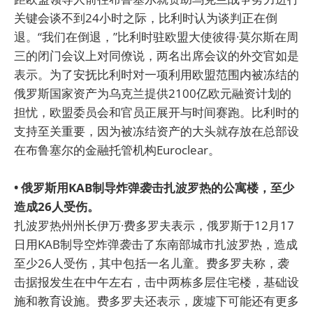
关键会谈不到24小时之际，比利时认为谈判正在倒
退。“我们在倒退，”比利时驻欧盟大使彼得·莫尔斯在周
三的闭门会议上对同僚说，两名出席会议的外交官如是
表示。为了安抚比利时对一项利用欧盟范围内被冻结的
俄罗斯国家资产为乌克兰提供2100亿欧元融资计划的
担忧，欧盟委员会和官员正展开与时间赛跑。比利时的
支持至关重要，因为被冻结资产的大头就存放在总部设
在布鲁塞尔的金融托管机构Euroclear。
• 俄罗斯用KAB制导炸弹袭击扎波罗热的公寓楼，至少
造成26人受伤。
扎波罗热州州长伊万·费多罗夫表示，俄罗斯于12月17
日用KAB制导空炸弹袭击了东南部城市扎波罗热，造成
至少26人受伤，其中包括一名儿童。费多罗夫称，袭
击据报发生在中午左右，击中两栋多层住宅楼，基础设
施和教育设施。费多罗夫还表示，废墟下可能还有更多