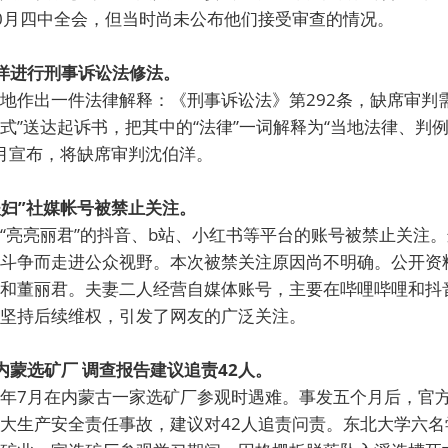
0月四中全会，但当时尚未公布他们接受审查的情况。
伯洋进行刑事诉讼法修法。
地作出一件法律解释：《刑事诉讼法》第292条，缺席审判
式”送达起诉书，把其中的“法律”一词解释为“当地法律、判
0月宣布，将缺席审判沈伯洋。
夫妇”社媒帐号被禁止关注。
“亮亮丽君”的抖音、b站、小红书等平台的账号被禁止关注
斗争而走进公众视野。本次被禁关注原因尚不明确。公开资
和董丽君。夫妻二人经营自媒体账号，主要在哔哩哔哩和抖
坚持后续维权，引发了网友的广泛关注。
内蒙选矿厂 调查报告建议追责42人。
年7月在内蒙古一家选矿厂参观时遇难。事发五个月后，官
大生产安全责任事故，建议对42人追责问责。东北大学六名学