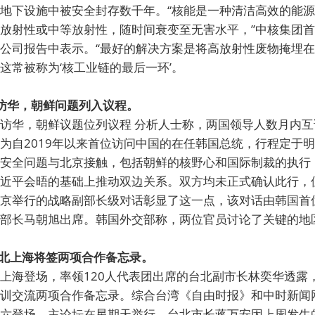
地下设施中被安全封存数千年。“核能是一种清洁高效的能源
放射性或中等放射性，随时间衰变至无害水平，”中核集团
公司报告中表示。“最好的解决方案是将高放射性废物掩埋在地下
这常被称为‘核工业链的最后一环’。
将访华，朝鲜问题列入议程。
访华，朝鲜议题位列议程 分析人士称，两国领导人数月内
为自2019年以来首位访问中国的在任韩国总统，行程定于
安全问题与北京接触，包括朝鲜的核野心和国际制裁的执行
近平会晤的基础上推动双边关系。双方均未正式确认此行，
京举行的战略副部长级对话彰显了这一点，该对话由韩国首
部长马朝旭出席。韩国外交部称，两位官员讨论了关键的地
 台北上海将签两项合作备忘录。
上海登场，率领120人代表团出席的台北副市长林奕华透露
训交流两项合作备忘录。综合台湾《自由时报》和中时新闻
六登场，主论坛在星期天举行。台北市长蒋万安因上周发生