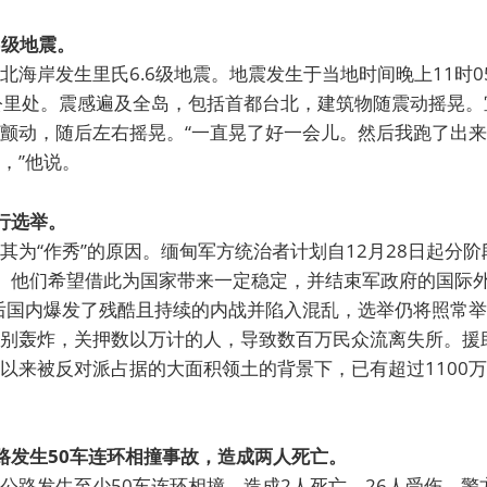
.6级地震。
北海岸发生里氏6.6级地震。地震发生于当地时间晚上11时0
公里处。震感遍及全岛，包括首都台北，建筑物随震动摇晃。
颤动，随后左右摇晃。“一直晃了好一会儿。然后我跑了出
，”他说。
举行选举。
其为“作秀”的原因。缅甸军方统治者计划自12月28日起分
。他们希望借此为国家带来一定稳定，并结束军政府的国际
变后国内爆发了残酷且持续的内战并陷入混乱，选举仍将照常
别轰炸，关押数以万计的人，导致数百万民众流离失所。援
以来被反对派占据的大面积领土的背景下，已有超过1100
公路发生50车连环相撞事故，造成两人死亡。
公路发生至少50车连环相撞，造成2人死亡，26人受伤，警