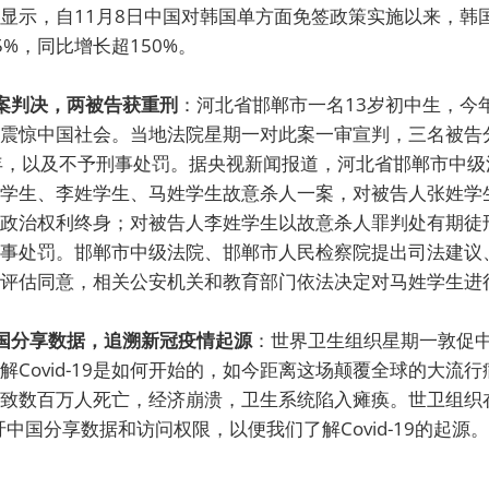
显示，自11月8日中国对韩国单方面免签政策实施以来，韩
%，同比增长超150%。
害案判决，两被告获重刑
：河北省邯郸市一名13岁初中生，今
震惊中国社会。当地法院星期一对此案一审宣判，三名被告
年，以及不予刑事处罚。据央视新闻报道，河北省邯郸市中级
学生、李姓学生、马姓学生故意杀人一案，对被告人张姓学
政治权利终身；对被告人李姓学生以故意杀人罪判处有期徒刑
事处罚。邯郸市中级法院、邯郸市人民检察院提出司法建议
评估同意，相关公安机关和教育部门依法决定对马姓学生进
中国分享数据，追溯新冠疫情起源
：世界卫生组织星期一敦促
解Covid-19是如何开始的，如今距离这场颠覆全球的大流
致数百万人死亡，经济崩溃，卫生系统陷入瘫痪。世卫组织
吁中国分享数据和访问权限，以便我们了解Covid-19的起源