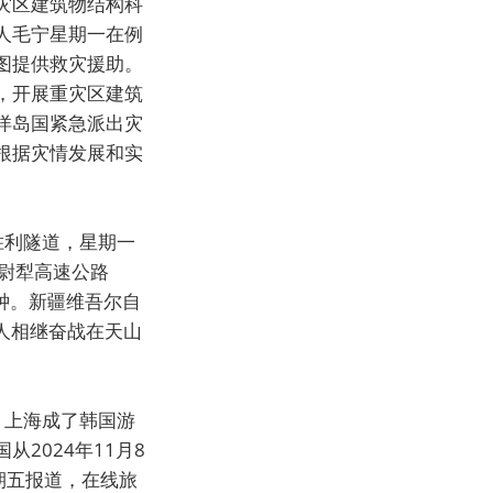
灾区建筑物结构科
人毛宁星期一在例
图提供救灾援助。
，开展重灾区建筑
洋岛国紧急派出灾
根据灾情发展和实
胜利隧道，星期一
尉犁高速公路
钟。新疆维吾尔自
人相继奋战在天山
，上海成了韩国游
2024年11月8
期五报道，在线旅