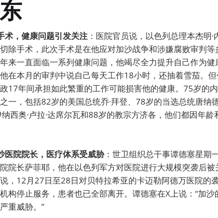
东
受手术，健康问题引发关注
：医院官员说，以色列总理本杰明·
切除手术，此次手术是在他应对加沙战争和涉嫌腐败审判等
年来一直面临一系列健康问题，他竭尽全力提升自己作为健
他在本月的审判中说自己每天工作18小时，还抽着雪茄。但
政17年间承担如此繁重的工作可能损害他的健康。75岁的
之一，包括82岁的美国总统乔·拜登、78岁的当选总统唐纳德
伊纳西奥·卢拉·达席尔瓦和88岁的教宗方济各，他们都因年
加沙医院院长，医疗体系受威胁
：世卫组织总干事谭德塞星期
院院长萨菲耶，他在以色列军方对医院进行大规模突袭后被
说，12月27日至28日对贝特拉希亚的卡迈勒阿德万医院的
机构停止服务，患者也已全部离开。谭德塞在X上说：“加沙
严重威胁。”