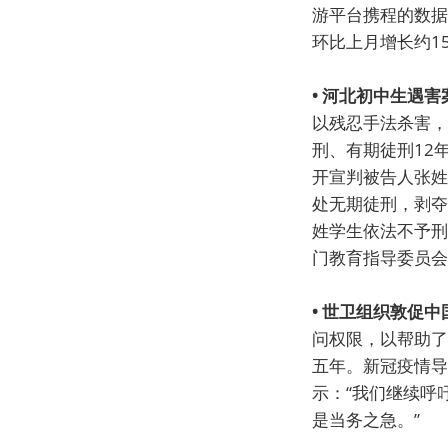
游平台携程的数据
环比上月增长约15
• 河北初中生遇
以残忍手法杀害，
刑、有期徒刑12
开宣判被告人张姓
处无期徒刑，剥夺
姓学生依法不予刑
门教育指导委员会
• 世卫组织敦促
问权限，以帮助了
五年。新冠疫情导
示：“我们继续呼
是当务之急。”