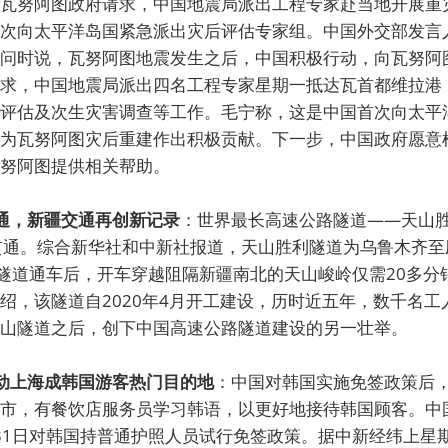
瓦努阿图政府请求，中国地震局派出工程专家赴当地开展重
次向太平洋岛国紧急派出灾后评估专家组。中国外交部发言
问时说，瓦努阿图地震发生之后，中国积极行动，向瓦努阿
求，中国地震局派出四名工程专家星期一抵达瓦首都维拉港
评估及次生灾害调查等工作。毛宁称，这是中国首次向太平
为瓦努阿图灾后重建作出积极贡献。下一步，中国政府愿意
努阿图提供相关帮助。
贯通，新疆交通再创新记录
：世界最长高速公路隧道——天山
贯通。综合新华社和中新社报道，天山胜利隧道为乌鲁木齐至
此隧道通车后，开车穿越阻隔新疆南北的天山峻岭仅需20多分
绍，该隧道自2020年4月开工建设，历时近五年，数千名工
山隧道之后，创下中国高速公路隧道建设的另一壮举。
推动上海成韩国游客热门目的地
：中国对韩国实施免签政策后
市，有餐饮店服务员学习韩语，以更好地接待韩国顾客。中国从
2月31日对韩国持普通护照人员试行免签政策。据中新经纬上星