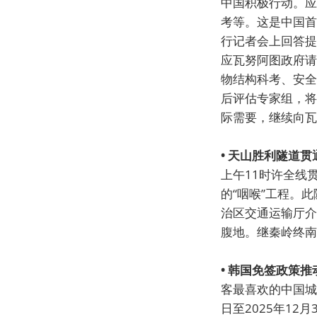
中国积极行动。应
考等。这是中国首
行记者会上回答提
应瓦努阿图政府请
物结构科考、安全
后评估专家组，将
际需要，继续向瓦
• 天山胜利隧道
上午11时许全线
的“咽喉”工程。
治区交通运输厅介
腹地。继秦岭终南
• 韩国免签政策
客最喜欢的中国城
日至2025年1