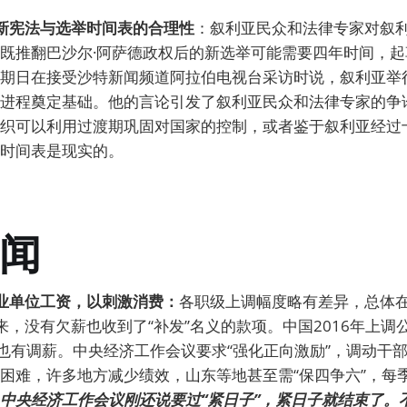
疑新宪法与选举时间表的合理性
：叙利亚民众和法律专家对叙
既推翻巴沙尔·阿萨德政权后的新选举可能需要四年时间，
期日在接受沙特新闻频道阿拉伯电视台采访时说，叙利亚举
进程奠定基础。他的言论引发了叙利亚民众和法律专家的争
织可以利用过渡期巩固对国家的控制，或者鉴于叙利亚经过
时间表是现实的。
闻
事业单位工资，以刺激消费：
各职级上调幅度略有差异，总体在
来，没有欠薪也收到了“补发”名义的款项。中国2016年上调
21年也有调薪。中央经济工作会议要求“强化正向激励”，调动干
困难，许多地方减少绩效，山东等地甚至需“保四争六”，每
中央经济工作会议刚还说要过“紧日子”，紧日子就结束了。