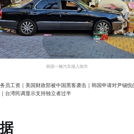
韩国一辆汽车撞入闹市
员工资 | 美国财政部被中国黑客袭击 | 韩国申请对尹锡悦的
 | 台湾民调显示支持独立者过半
据