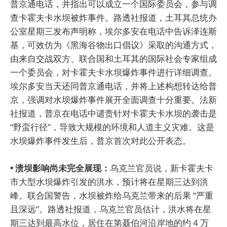
普京通电话，并指出可以成立一个国际委员会，参与调
查卡霍夫卡水坝被炸事件。路透社报道，土耳其总统办
公室星期三发布声明称，埃尔多安在电话中告诉泽连斯
基，可效仿为《黑海谷物出口倡议》采取的沟通方式，
由来自交战双方、联合国和土耳其的国际社会专家组成
一个委员会，对卡霍夫卡水坝爆炸事件进行详细调查。
埃尔多安当天还同普京通电话，并将上述构想转达给普
京，强调对水坝爆炸事件展开全面调查十分重要。法新
社报道，普京在电话中谴责针对卡霍夫卡水坝的袭击是
“野蛮行径”，导致大规模的环境和人道主义灾难。这是
水坝爆炸事件发生后，普京首次对此公开表态。
• 溃坝影响尚未完全展现：
乌克兰官员说，新卡霍夫卡
市大型水坝爆炸引发的洪水，预计将在星期三达到洪
峰。联合国警告，水坝被炸给乌克兰带来的后果 “严重
且深远”。路透社报道，乌克兰官员估计，洪水将在星
期三达到最高水位，居住在第聂伯河沿岸地的约 4 万