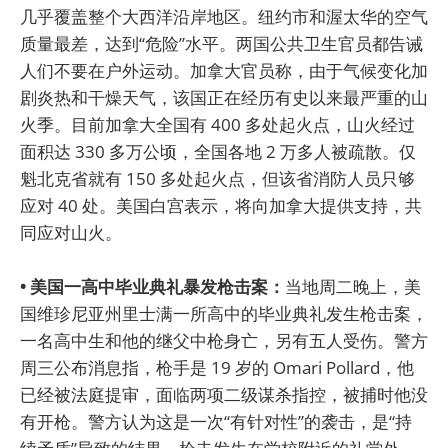
几乎覆盖整个大西洋沿岸地区。纽约市和渥太华的空气
质量最差，达到“危险”水平。两国公共卫生官员都告诫
人们不要在户外运动。加拿大官员称，由于气候变化加
剧炎热和干燥天气，该国正在经历有史以来最严重的山
火季。目前加拿大全国有 400 多处起火点，山火经过
面积达 330 多万公顷，全国各地 2 万多人被疏散。仅
魁北克省就有 150 多处起火点，但该省消防人员只够
应对 40 处。美国白宫表示，将向加拿大提供支持，共
同应对山火。
• 美国一高中毕业典礼暴发枪击案：
当地周二晚上，美
国维珍尼亚州里士满一所高中的毕业典礼发生枪击案，
一名高中生和他的继父中枪身亡，另有五人受伤。警方
周三公布消息指，枪手是 19 岁的 Omari Pollard，他
已经被法庭提审，面临两项二级谋杀指控，被捕时他没
有开枪。警方认为这是一次“有针对性”的袭击，是“持