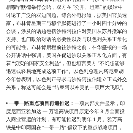
相穆罕默德举行会晤，双方在 “公开、坦率” 的谈话中
讨论了广泛的双边问题。综合外电报道，据美国官员透
露，布林肯星期三与穆罕默德进行了一小时四十分钟的
会谈，涉及的话题包括沙特阿拉伯对美国从苏丹撤军的
支持、也门政治对话的必要性以及与以色列关系正常化
的可能性。布林肯启程前往沙特之前，在华盛顿的一场
公开讲话中强调，美国在促进沙以关系正常化方面，有
着 “切实的国家安全利益”，但也坦言美方 “不幻想能够
迅速或轻易地完成这项工作”。以色列总理内塔尼亚胡
今年曾表明，以色列正寻求与沙特阿拉伯建立正式外交
关系，称这可能会是 “结束阿以冲突的一项巨大飞跃”。
• 一带一路重点项目再遭推迟：
一项内部文件显示，印
度尼西亚雅加达 — 万隆高铁项目原定今年 8 月全面投
入商业营运的计划，有可能推迟到明年 1 月。雅万高
铁是中印两国在 “一带一路” 倡议下的重点战略项目，