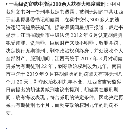
• 一县级贪官狱中指认300余人获得大幅度减刑：
中国
裁判文书网一份刑事裁定书透露，被判无期的中共江西
于都县原县委书记胡健勇，在狱中交代 300 多人的违
法违纪问题后获减刑。据澎湃新闻星期三报道，裁定书
显示，江西省赣州市中级法院 2012 年 6 月认定胡健勇
犯受贿罪、贪污罪、巨额财产来源不明罪，数罪并罚，
决定执行无期徒刑，剥夺政治权利终身，并处没收个人
全部财产。服刑期间，江西高院于 2017 年 3 月对胡健
勇减为有期徒刑 22 年，剥夺政治权利改为九年。南昌
市中院于 2019 年 9 月将胡健勇的刑罚减去有期徒刑八
个月 20 天，剥夺政治权利九年不变。江西省吉安监狱
日前提出的胡健勇减刑建议书提到，胡健勇在服刑期
间，确有悔改表现，符合减刑的法定条件。因此决定再
减去有期徒刑七个月，而剥夺政治权利九年的刑罚不
变。