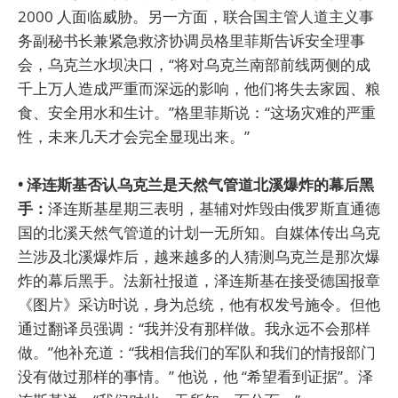
2000 人面临威胁。另一方面，联合国主管人道主义事
务副秘书长兼紧急救济协调员格里菲斯告诉安全理事
会，乌克兰水坝决口，“将对乌克兰南部前线两侧的成
千上万人造成严重而深远的影响，他们将失去家园、粮
食、安全用水和生计。”格里菲斯说：“这场灾难的严重
性，未来几天才会完全显现出来。”
• 泽连斯基否认乌克兰是天然气管道北溪爆炸的幕后黑
手：
泽连斯基星期三表明，基辅对炸毁由俄罗斯直通德
国的北溪天然气管道的计划一无所知。自媒体传出乌克
兰涉及北溪爆炸后，越来越多的人猜测乌克兰是那次爆
炸的幕后黑手。法新社报道，泽连斯基在接受德国报章
《图片》采访时说，身为总统，他有权发号施令。但他
通过翻译员强调：“我并没有那样做。我永远不会那样
做。”他补充道：“我相信我们的军队和我们的情报部门
没有做过那样的事情。” 他说，他 “希望看到证据”。泽