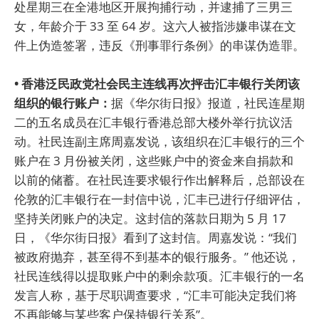
处星期三在全港地区开展拘捕行动，并逮捕了三男三
女，年龄介于 33 至 64 岁。这六人被指涉嫌串谋在文
件上伪造签署，违反《刑事罪行条例》的串谋伪造罪。
• 香港泛民政党社会民主连线再次抨击汇丰银行关闭该
组织的银行账户：
据《华尔街日报》报道，社民连星期
二的五名成员在汇丰银行香港总部大楼外举行抗议活
动。社民连副主席周嘉发说，该组织在汇丰银行的三个
账户在 3 月份被关闭，这些账户中的资金来自捐款和
以前的储蓄。在社民连要求银行作出解释后，总部设在
伦敦的汇丰银行在一封信中说，汇丰已进行仔细评估，
坚持关闭账户的决定。这封信的落款日期为 5 月 17
日，《华尔街日报》看到了这封信。周嘉发说：“我们
被政府抛弃，甚至得不到基本的银行服务。” 他还说，
社民连线得以提取账户中的剩余款项。汇丰银行的一名
发言人称，基于尽职调查要求，“汇丰可能决定我们将
不再能够与某些客户保持银行关系”。