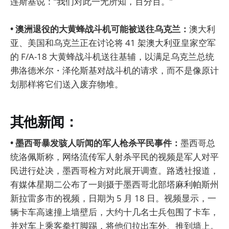
连斯基说：“我们对此一无所知，百分百。”
• 澳洲退役的大黄蜂战斗机可能被送往乌克兰：
澳大利
亚、美国和乌克兰正在讨论将 41 架澳大利亚皇家空军
的 F/A-18 大黄蜂战斗机送往基辅，以满足乌克兰总统
弗洛德米尔・泽伦斯基对战斗机的请求，而不是像原计
划那样将它们送入废弃物堆。
其他新闻：
• 墨西哥暴发骇人听闻的军人枪杀平民事件：
墨西哥总
统洛佩斯称，网络流传军人射杀平民的视频是军人对平
民进行处决，墨西哥检方对此展开调查。路透社报道，
有媒体星期二公布了一则摄于墨西哥北部塔麻利帕斯州
新拉雷多市的视频，日期为 5 月 18 日。视频显示，一
辆卡车高速撞上墙壁后，大约十几名士兵包围了卡车，
并对车上乘客拳打脚踢，将他们拉出车外、推到墙上。