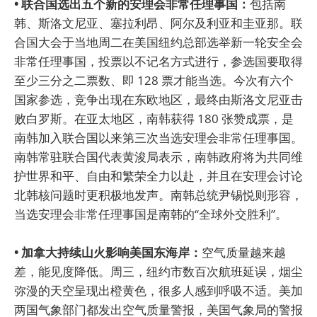
• 联合国选出五个新的安理会非常任理事国：
包括南
韩、斯洛文尼亚、塞拉利昂、阿尔及利亚和圭亚那。联
合国大会于当地周二在美国纽约总部选举新一轮安全会
非常任理事国，投票以不记名方式进行，参选国要取得
至少三分之二票数、即 128 票才能当选。今次有六个
国家参选，竞争出现在东欧地区，最终由斯洛文尼亚击
败白罗斯。在亚太地区，南韩获得 180 张赞成票，是
南韩加入联合国以来第三次当选安理会非常任理事国。
南韩常驻联合国代表黄浚局表示，南韩政府将为共同维
护世界和平、自由和繁荣全力以赴，并且在安理会讨论
北韩核问题时更积极地发声。南韩总统尹锡悦则形容，
当选安理会非常任理事国是南韩的“全球外交胜利”。
• 加拿大持续山火影响美国东海岸：
空气质量越来越
差，能见度降低。周三，纽约市数百次航班延误，烟尘
弥漫的天空呈现出橙黄色，很多人感到呼吸不适。美加
两国气象部门都发出空气质量警报，美国气象局的警报