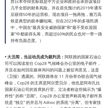
胜日本夺得竞标就是中方企业和政府会承担该项目
几乎全部的财务风险。并在原先预计的2019年通车
后获得50年的运营权。现在项目一拖再拖，雅万高
铁是典型的赔本赚吆喝。但在2023年的多项民调
中，中国在“最具安全威胁国家”和“最不受欢迎国
家”中都拔得头筹，而超过60%的民众也对一带一路
持有负面态度。）
• 大丑闻，当运动员成为裁判员：
阿联酋的国家石油公
司可以阅读发往 Cop28 气候峰会办公室的电子邮件，
并且在如何回应媒体询问的问题上被征询意见，这是
《卫报》透露的。阿联酋将在 11 月份举办联合国气候
峰会，Cop28 的主席是阿尔贾贝尔，他也是阿布扎比
国家石油公司的首席执行官。立法者称这些揭示为 “爆
炸性” 的和 “丑闻”。Cop28 办公室曾声称其电子邮件系
统是 “独立” 的并且与 Adnoc 的系统 “分离”。但专家技