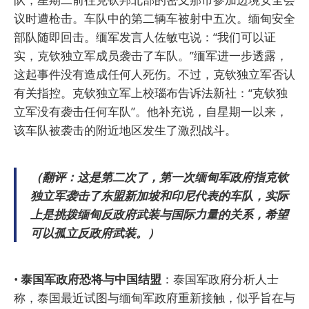
议时遭枪击。车队中的第二辆车被射中五次。缅甸安全
部队随即回击。缅军发言人佐敏屯说：“我们可以证
实，克钦独立军成员袭击了车队。”缅军进一步透露，
这起事件没有造成任何人死伤。不过，克钦独立军否认
有关指控。克钦独立军上校瑙布告诉法新社：“克钦独
立军没有袭击任何车队”。他补充说，自星期一以来，
该车队被袭击的附近地区发生了激烈战斗。
（翻评：这是第二次了，第一次缅甸军政府指克钦
独立军袭击了东盟新加坡和印尼代表的车队，实际
上是挑拨缅甸反政府武装与国际力量的关系，希望
可以孤立反政府武装。）
•
泰国军政府恐将与中国结盟
：泰国军政府分析人士
称，泰国最近试图与缅甸军政府重新接触，似乎旨在与