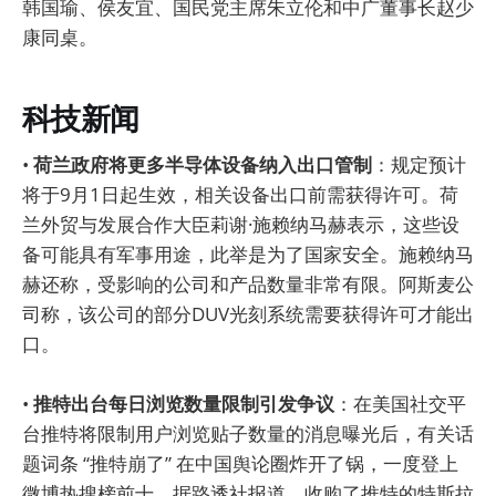
韩国瑜、侯友宜、国民党主席朱立伦和中广董事长赵少
康同桌。
科技新闻
•
荷兰政府将更多半导体设备纳入出口管制
：规定预计
将于9月1日起生效，相关设备出口前需获得许可。荷
兰外贸与发展合作大臣莉谢·施赖纳马赫表示，这些设
备可能具有军事用途，此举是为了国家安全。施赖纳马
赫还称，受影响的公司和产品数量非常有限。阿斯麦公
司称，该公司的部分DUV光刻系统需要获得许可才能出
口。
•
推特出台每日浏览数量限制引发争议
：在美国社交平
台推特将限制用户浏览贴子数量的消息曝光后，有关话
题词条 “推特崩了” 在中国舆论圈炸开了锅，一度登上
微博热搜榜前十。据路透社报道，收购了推特的特斯拉