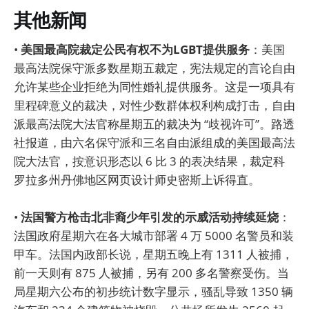
其他新闻
•
美国最高院裁定公民有权不为LGBT提供服务
：美国
最高法院保守派多数星期五裁定，宪法规定的言论自由
允许某些企业拒绝为同性婚礼提供服务。这是一项具有
里程碑意义的裁决，对性少数群体权利构成打击，自由
派最高法院大法官称星期五的裁决为 “歧视许可”。路透
社报道，由六名保守派和三名自由派组成的美国最高法
院大法官，按意识形态以 6 比 3 的表决结果，裁定科
罗拉多州丹佛地区网页设计师史密斯上诉得直。
•
法国警方枪击北非裔少年引发的示威活动持续延烧
：
法国政府星期六在各大城市部署 4 万 5000 名警员和装
甲车。法国内政部长说，星期五晚上有 1311 人被捕，
前一天则有 875 人被捕，另有 200 多名警察受伤。当
局星期六公布的初步统计数字显示，骚乱导致 1350 辆