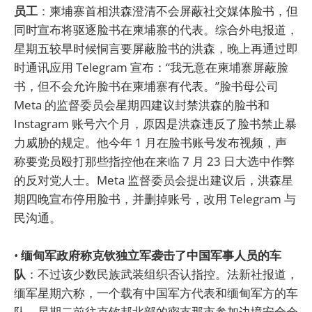
员工
：柬埔寨首相洪森澄清不会屏蔽社交媒体脸书，但
同时宣布将驱逐脸书在柬埔寨的代表。综合外电报道，
星期五较早时候恫言要屏蔽脸书的洪森，晚上再通过即
时通讯应用 Telegram 宣布：“我无意在柬埔寨屏蔽脸
书，但不会允许脸书在柬埔寨有代表。”脸书母公司
Meta 的监督委员会星期四建议封禁洪森的脸书和
Instagram 账号六个月，原因是洪森违反了脸书禁止暴
力威胁的规定。他今年 1 月在脸书账号发布视频，声
称要党员殴打那些指控他在来临 7 月 23 日大选中作弊
的反对党人士。Meta 监督委员会提出建议后，洪森星
期四晚宣布停用脸书，并删掉账号，改用 Telegram 与
民沟通。
•
缅甸军政府称克钦独立军袭击了中国军事人员的车
队
：不过该少数民族武装组织否认指控。法新社报道，
缅军星期六称，一个载有中国军方代表和缅甸军方的车
队，星期二前往克钦邦北部的密支那市参加边境安全会