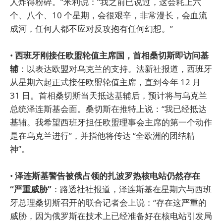
人炸得粉碎。”米利说：“我之前已说过，这会耗上六
个、八个、10 个星期，会很艰辛，非常漫长，会血流
成河，任何人都不应对反攻抱有任何幻想。”
•
西班牙刚接任欧盟轮值主席国，首相桑切斯即访问基
辅
：以表达欧盟对乌克兰的支持。法新社报道，西班牙
从星期六起正式接任欧盟轮值主席，直到今年 12 月
31 日。首相桑切斯当天抵达基辅后，预计将与乌克兰
总统泽连斯基会面。桑切斯在推特上说：“我已经抵达
基辅。我希望西班牙担任欧盟理事会主席的第一个动作
是在乌克兰进行”，并指他将传达 “全欧洲的团结精
神”。
•
泽连斯基警告被俄占领的扎波罗热核电站仍然存在
“严重威胁”
：路透社社报道，泽连斯基在星期六与西班
牙总理桑切斯召开的联合记者会上说：“存在这严重的
威胁，因为俄罗斯在技术上已经准备好在核电站引发局