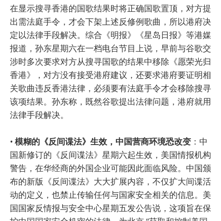
在显示搜寻香港的国歌结果时将正确国歌置顶，对方提
出需法庭手令，才会下架上述反修例歌曲，所以港府决
定以法律手段解决。综合《明报》《星岛日报》等港媒
报道，孙东星期六在一档电台节目上说，早前与谷歌交
涉时多次要求对方从搜寻国歌的结果中移除《愿荣光归
香港》，对方没有接受港府建议，还要求港府要证明相
关歌曲违反香港法律，必须要有法庭手令才会移除搜寻
该项结果。孙东称，既然谷歌提出法律问题，港府就用
法律手段解决。
•
模糊的《反间谍法》生效，中国营商环境恐改变
：中
国新修订的《反间谍法》星期六起生效，美国情报机构
警告，在华经商的外国企业可能因此面临风险。中国颁
布的新版《反间谍法》大大扩展内容，不仅扩大间谍活
动的定义，也禁止传输任何与国家安全相关的信息。美
国国家反情报与安全中心星期五发公告说，这项旨在保