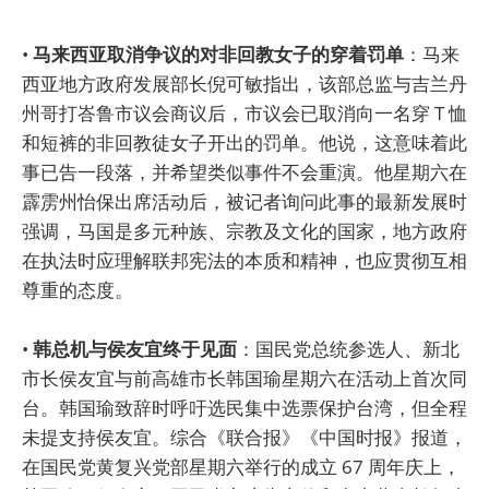
•
马来西亚取消争议的对非回教女子的穿着罚单
：马来
西亚地方政府发展部长倪可敏指出，该部总监与吉兰丹
州哥打峇鲁市议会商议后，市议会已取消向一名穿 T 恤
和短裤的非回教徒女子开出的罚单。他说，这意味着此
事已告一段落，并希望类似事件不会重演。他星期六在
霹雳州怡保出席活动后，被记者询问此事的最新发展时
强调，马国是多元种族、宗教及文化的国家，地方政府
在执法时应理解联邦宪法的本质和精神，也应贯彻互相
尊重的态度。
•
韩总机与侯友宜终于见面
：国民党总统参选人、新北
市长侯友宜与前高雄市长韩国瑜星期六在活动上首次同
台。韩国瑜致辞时呼吁选民集中选票保护台湾，但全程
未提支持侯友宜。综合《联合报》《中国时报》报道，
在国民党黄复兴党部星期六举行的成立 67 周年庆上，