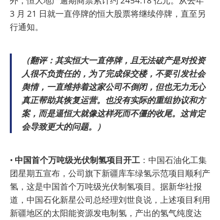
外，恒大地产逾期商票累计约 2454.18 亿元。从去年
3 月 21 日就一直停牌的恒大股票将继续停牌，直至另
行通知。
（翻评：其实恒大一直停牌，且无法破产是对投资
人很不负责任的，为了完成保交楼，不要引发社会
舆情，一直维持着这家公司不倒闭，但也无力无心
真正帮助其恢复运营。也没有实际的重组协议和方
案，而是逼恒大就像这样死而不僵的收尾。这肯定
会导致更大的问题。）
•
中国首个万吨级光伏制氢项目开工
：中国石油化工集
团星期五宣布，公司旗下新疆库车绿氢示范项目顺利产
氢，这是中国首个万吨级光伏制氢项目。据新华社报
道，中国石化新星公司总经理刘世良说，上述项目利用
新疆地区的太阳能资源发电制氢，产出的氢气纯度达