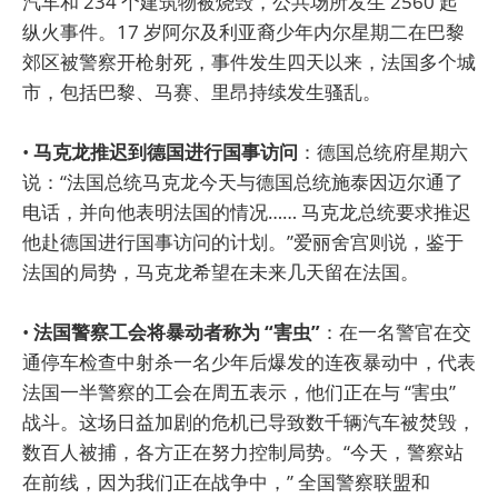
汽车和 234 个建筑物被烧毁，公共场所发生 2560 起
纵火事件。17 岁阿尔及利亚裔少年内尔星期二在巴黎
郊区被警察开枪射死，事件发生四天以来，法国多个城
市，包括巴黎、马赛、里昂持续发生骚乱。
•
马克龙推迟到德国进行国事访问
：德国总统府星期六
说：“法国总统马克龙今天与德国总统施泰因迈尔通了
电话，并向他表明法国的情况…… 马克龙总统要求推迟
他赴德国进行国事访问的计划。”爱丽舍宫则说，鉴于
法国的局势，马克龙希望在未来几天留在法国。
•
法国警察工会将暴动者称为 “害虫”
：在一名警官在交
通停车检查中射杀一名少年后爆发的连夜暴动中，代表
法国一半警察的工会在周五表示，他们正在与 “害虫”
战斗。这场日益加剧的危机已导致数千辆汽车被焚毁，
数百人被捕，各方正在努力控制局势。“今天，警察站
在前线，因为我们正在战争中，” 全国警察联盟和