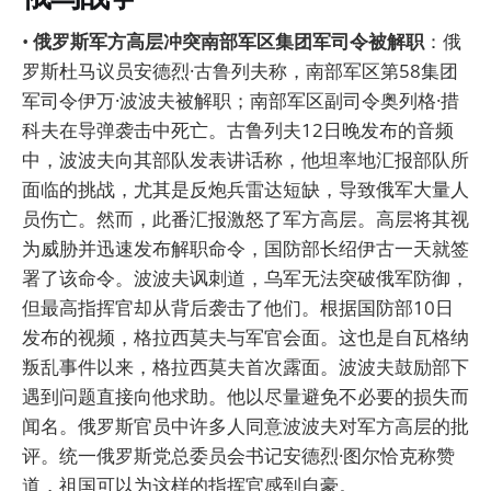
•
俄罗斯军方高层冲突南部军区集团军司令被解职
：俄
罗斯杜马议员安德烈·古鲁列夫称，南部军区第58集团
军司令伊万·波波夫被解职；南部军区副司令奥列格·措
科夫在导弹袭击中死亡。古鲁列夫12日晚发布的音频
中，波波夫向其部队发表讲话称，他坦率地汇报部队所
面临的挑战，尤其是反炮兵雷达短缺，导致俄军大量人
员伤亡。然而，此番汇报激怒了军方高层。高层将其视
为威胁并迅速发布解职命令，国防部长绍伊古一天就签
署了该命令。波波夫讽刺道，乌军无法突破俄军防御，
但最高指挥官却从背后袭击了他们。根据国防部10日
发布的视频，格拉西莫夫与军官会面。这也是自瓦格纳
叛乱事件以来，格拉西莫夫首次露面。波波夫鼓励部下
遇到问题直接向他求助。他以尽量避免不必要的损失而
闻名。俄罗斯官员中许多人同意波波夫对军方高层的批
评。统一俄罗斯党总委员会书记安德烈·图尔恰克称赞
道，祖国可以为这样的指挥官感到自豪。