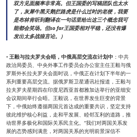
双方见面频率非常高。但王国委的写稿团队也太水
了，灰犀牛黑天鹅拦路虎是什么过时的老梗，我要
是布林肯听到翻译在一句话里给出这三个概念我可
能都会笑场。但so far王国委相对平稳，还没有爆
发出太多战狼言论。）
•
王毅与拉夫罗夫会晤，中俄高层交流在计划中
：中共
政治局委员、中央外事工作委员会办公室主任王毅与俄
罗斯外长拉夫罗夫会面时说，中俄正在计划下半年的一
系列重要高层交流。据俄罗斯卫星通讯社报道，王毅与
拉夫罗夫星期四在印度尼西亚首都雅加达举行的亚细安
会议期间举行会晤。王毅说，在世界发生巨变的背景
下，中俄始终遵循两国元首达成的重要共识，坚定支持
彼此维护核心利益，走和平发展、睦邻互利的道路，推
动世界多极化和国际关系民主化。“我们对两国关系发
展的态势感到满意，对两国关系的光明前景深信不