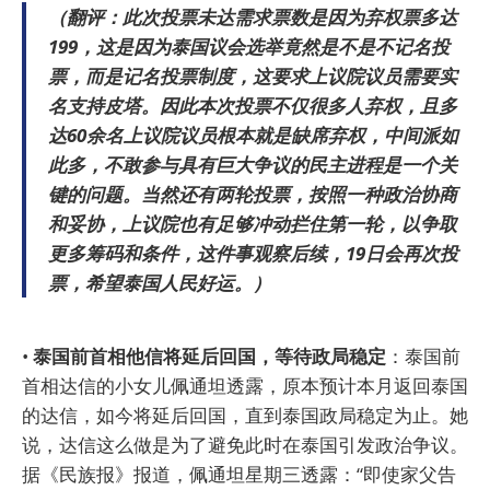
（翻评：此次投票未达需求票数是因为弃权票多达
199，这是因为泰国议会选举竟然是不是不记名投
票，而是记名投票制度，这要求上议院议员需要实
名支持皮塔。因此本次投票不仅很多人弃权，且多
达60余名上议院议员根本就是缺席弃权，中间派如
此多，不敢参与具有巨大争议的民主进程是一个关
键的问题。当然还有两轮投票，按照一种政治协商
和妥协，上议院也有足够冲动拦住第一轮，以争取
更多筹码和条件，这件事观察后续，19日会再次投
票，希望泰国人民好运。）
•
泰国前首相他信将延后回国，等待政局稳定
：泰国前
首相达信的小女儿佩通坦透露，原本预计本月返回泰国
的达信，如今将延后回国，直到泰国政局稳定为止。她
说，达信这么做是为了避免此时在泰国引发政治争议。
据《民族报》报道，佩通坦星期三透露：“即使家父告