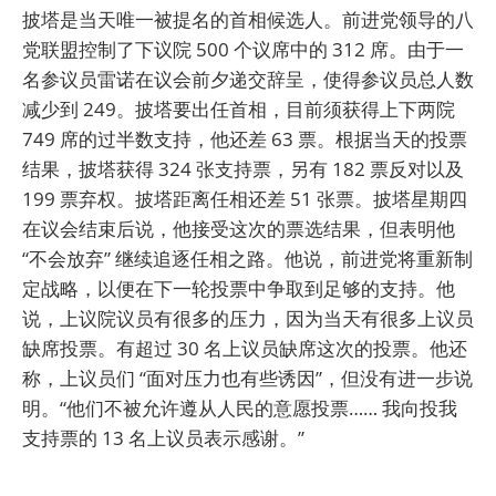
披塔是当天唯一被提名的首相候选人。前进党领导的八
党联盟控制了下议院 500 个议席中的 312 席。由于一
名参议员雷诺在议会前夕递交辞呈，使得参议员总人数
减少到 249。披塔要出任首相，目前须获得上下两院
749 席的过半数支持，他还差 63 票。根据当天的投票
结果，披塔获得 324 张支持票，另有 182 票反对以及
199 票弃权。披塔距离任相还差 51 张票。披塔星期四
在议会结束后说，他接受这次的票选结果，但表明他
“不会放弃” 继续追逐任相之路。他说，前进党将重新制
定战略，以便在下一轮投票中争取到足够的支持。他
说，上议院议员有很多的压力，因为当天有很多上议员
缺席投票。有超过 30 名上议员缺席这次的投票。他还
称，上议员们 “面对压力也有些诱因”，但没有进一步说
明。“他们不被允许遵从人民的意愿投票…… 我向投我
支持票的 13 名上议员表示感谢。”