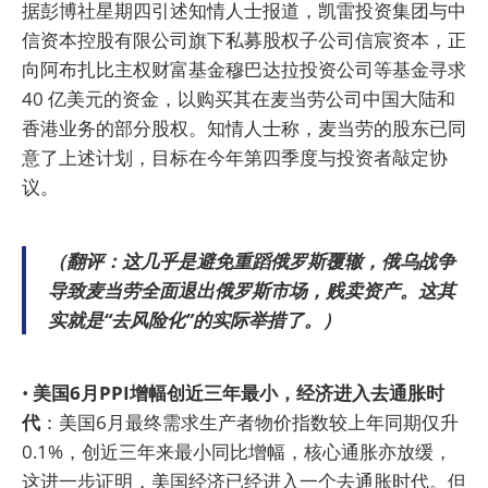
据彭博社星期四引述知情人士报道，凯雷投资集团与中
信资本控股有限公司旗下私募股权子公司信宸资本，正
向阿布扎比主权财富基金穆巴达拉投资公司等基金寻求
40 亿美元的资金，以购买其在麦当劳公司中国大陆和
香港业务的部分股权。知情人士称，麦当劳的股东已同
意了上述计划，目标在今年第四季度与投资者敲定协
议。
（翻评：这几乎是避免重蹈俄罗斯覆辙，俄乌战争
导致麦当劳全面退出俄罗斯市场，贱卖资产。这其
实就是“去风险化”的实际举措了。）
•
美国6月PPI增幅创近三年最小，经济进入去通胀时
代
：美国6月最终需求生产者物价指数较上年同期仅升
0.1%，创近三年来最小同比增幅，核心通胀亦放缓，
这进一步证明，美国经济已经进入一个去通胀时代。但