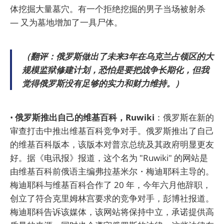
体挖掘大量墓穴。有一个拒绝挖掘的男子当场被射杀
— 又为墓地增加了一具尸体。
（翻评：俄罗斯做出了未来3年在乌克兰占领区的大
规模监狱修建计划，恐怕是要把战争长期化，但我
觉得俄罗斯没有足够的实力和财力维持。）
•
俄罗斯推出自己的维基百科，Ruwiki
：俄罗斯在新的
审查打击中推出维基百科竞争对手。俄罗斯推出了自己
的维基百科版本，该版本对普京总统及其政府明显更友
好。据《电讯报》报道，这个名为 "Ruwiki" 的网站是
由维基百科前俄语主编弗拉基米尔・梅迪耶科主导的。
梅迪耶科与维基百科合作了 20 年，今年六月他辞职，
创立了符合克里姆林宫要求的竞争对手，彭博社报道。
梅迪耶科告诉该媒体，该网站将保持中立，承诺提供高