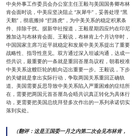
中央外事工作委员会办公室主任王毅与美国国务卿布林
肯会面时说，中美应坚决阻止 “灰犀牛”，妥善处理 “黑
天鹅”，彻底搬掉 “拦路虎”，为中美关系的稳定积累条
件、排除干扰。据新华社报道，王毅星期四应约在印尼
雅加达与布林肯会面。王毅说，布林肯上个月访华时，
中国国家主席习近平就稳定和发展中美关系提出了重要
战略性、指导性意见。双方通过深入坦诚沟通，达成一
些共识，最重要的一条就是重回峇厘岛议程，朝着校准
中美关系这艘巨轮的航向迈出重要一步。王毅说，下步
的关键就是拿出实际行动，争取两国关系重回正确轨
道。美国需要反思导致中美关系陷入严重困难的症结所
在，需要把两国元首峇厘岛会晤共识真正转化为具体行
动，更需要把美国总统拜登多次作出的一系列承诺切实
落到实处。
（翻评：这是王国委一月之内第二次会见布林肯，