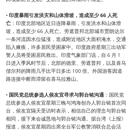
•
印度暴雨引发洪灾和山体滑坡，造成至少 66 人死
亡
：印度北部地区近日连降暴雨，引发洪水和山体滑
坡，造成至少 66 人死亡。旁遮普邦北部城市贾朗达尔
一条河流因水位猛涨，造成附近地区大面积淹水，交通
陷入瘫痪，许多居民受困家中。印度政府星期三出动军
警人员将受困居民救出。印度气象部门说，自 6 月 1
日进入季风时节后，北部的德里、旁遮普邦，以及喜马
偕尔邦的降雨几乎比平日多出 100 倍。外国游客因道
路连接中断而滞留在喜马拉雅山。
•
国民党总统参选人侯友宜寻求与郭台铭沟通
：国民党
总统参选人侯友宜星期三晚与鸿海创办人郭台铭首次同
台，侯友宜隔天受访时表示，相信自己的理念与郭台铭
相同，接下来会诚恳地与郭台铭沟通。据台湾《上报》
报道，侯友宜星期四出席全台军公教警消联合总会活