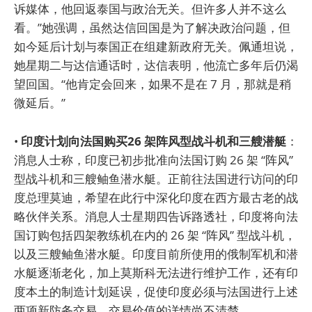
诉媒体，他回返泰国与政治无关。但许多人并不这么
看。”她强调，虽然达信回国是为了解决政治问题，但
如今延后计划与泰国正在组建新政府无关。佩通坦说，
她星期二与达信通话时，达信表明，他流亡多年后仍渴
望回国。“他肯定会回来，如果不是在 7 月，那就是稍
微延后。”
•
印度计划向法国购买26 架阵风型战斗机和三艘潜艇
：
消息人士称，印度已初步批准向法国订购 26 架 “阵风”
型战斗机和三艘鲉鱼潜水艇。正前往法国进行访问的印
度总理莫迪，希望在此行中深化印度在西方最古老的战
略伙伴关系。消息人士星期四告诉路透社，印度将向法
国订购包括四架教练机在内的 26 架 “阵风” 型战斗机，
以及三艘鲉鱼潜水艇。印度目前所使用的俄制军机和潜
水艇逐渐老化，加上莫斯科无法进行维护工作，还有印
度本土的制造计划延误，促使印度必须与法国进行上述
两项新防务交易。交易价值的详情尚不清楚。