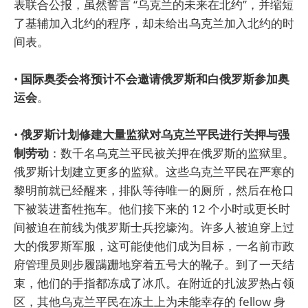
表联合公报，虽然誓言 “乌克兰的未来在北约”，并缩短
了基辅加入北约的程序，却未给出乌克兰加入北约的时
间表。
•
国际奥委会将预计不会邀请俄罗斯和白俄罗斯参加奥
运会
。
•
俄罗斯计划修建大量监狱对乌克兰平民进行关押与强
制劳动
：数千名乌克兰平民被关押在俄罗斯的监狱里。
俄罗斯计划建立更多的监狱。这些乌克兰平民在严寒的
黎明前就已经醒来，排队等待唯一的厕所，然后在枪口
下被装进畜牲拖车。他们接下来的 12 个小时或更长时
间被迫在前线为俄罗斯士兵挖壕沟。许多人被迫穿上过
大的俄罗斯军服，这可能使他们成为目标，一名前市政
府管理员则步履蹒跚地穿着五号大的靴子。到了一天结
束，他们的手指都冻成了冰爪。在附近的扎波罗热占领
区，其他乌克兰平民在冻土上为未能幸存的 fellow 身