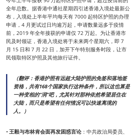
今年上半年接获 90 万起特区护照申请，超过疫情前的
全年总数。据香港中通社星期四引述香港入境处最新公
布，入境处上半年平均每天有 7000 起特区护照的办理
申请，4 月更试过日均逾万起，申请数量远多于疫情
前，2019 年全年接获的申请仅 72 万起。为让香港市
民及时领证，香港入境处将于未来两个星期六，即 7
月 15 日和 7 月 22 日，加开下午特别服务时段，让市
民领取特区护照及其他旅行证件。
（翻评：香港护照有远超大陆护照的免签和落地签
资格，共有168个国家执行这种条件，所以这也算是
一种变相的“润”吧，尤其针对那种依然希望居住在
大陆，而只是希望有任何情况可以快速离境的
人。）
•
王毅与布林肯会面再发困惑言论
：中共政治局委员、