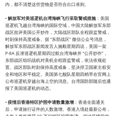
内，都不清楚这些货物是否符合出口准则。
•
解放军对美巡逻机台湾海峡飞行采取警戒措施
：美国
巡逻机飞越台湾海峡的国际空域，中国大陆解放军东部
战区批评美国公开炒作，大陆战区部队全程跟监警戒，
时刻保持高度戒备。据 “东部战区” 微信公众号消息，
解放军东部战区新闻发言人施毅星期四说，美国一架
P-8A 反潜巡逻机星期四过航台湾海峡并 “公开炒作”，
东部战区组织战机对美机全程跟监警戒，依法依规处
置。战区部队时刻保持高度戒备，坚决捍卫国家主权安
全和地区和平稳定。美国第七舰队星期四稍早在官网上
公布巡逻机穿越台海上空的消息。台湾国防部随后也通
报了美国巡逻机的动态。
•
疫情后香港特区护照申请数量激增
：香港全面通关
后，申请旅行证件的人数激增。香港入境处最新公布，