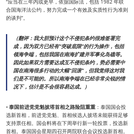
“应当在三年内或更早，依据国际法，包括 1982 年联
合国海洋法公约，努力完成一个有效及实质性行为准则
的谈判”。
（翻评：我大胆预计这个不侵犯条约很难签署完
成，因为双方已经有“突破底限”的行为操作，包括
领海争端，包括我国在南海扩建并军事化岛礁等。
因此如果双方需要达成互不侵犯条约，势必需要中
国在南海很多行动的大幅“回滚”，但我觉得这对我
们是不可能的。所以南海争端在已经非常尖锐的情
况下，估计是不会很容易达成。）
•
泰国前进党党魁披塔首相之路险阻重重
：泰国国会投
选新首相，前进党党魁、首相候选人披塔未能获得足够
支持票任相。国会料将在下周举行新一轮投票，投选新
首相。泰国国会星期四召开两院联合会议投选新首相。