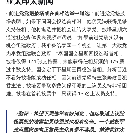
亚太印太新闻
•
前进党党魁披塔或在首相选举中退选
：前进党党魁披
塔表明，如果下周国会投选首相时，他仍无法获得足够
支持任相，他将退选并把机会让给为泰党。披塔星期六
通过社交媒体发表视频讲话说：“如果前进党确实没有
机会组建政府，我准备给泰国一个机会，让第二大政党
为泰党组建联合政府。”泰国国会星期四投选新首相，
披塔仅得 324 张支持票，未能获得任相所须的 375 票
过半数支持。国会定于下星期三再投选首相。分析普遍
不看好披塔能成功任相，因为前进党坚持主张修改冒犯
君主法，披塔要争取多数为保守派的上议员支持非常困
难。披塔在首轮投票中，只获得 13 名上议员支持。
（翻评：希望下周选举有好消息，包括取消上议院
投票权的法案如果能通过也极有价值。一个威权军
政府国家走向正常民主化真是不容易。前进党这次