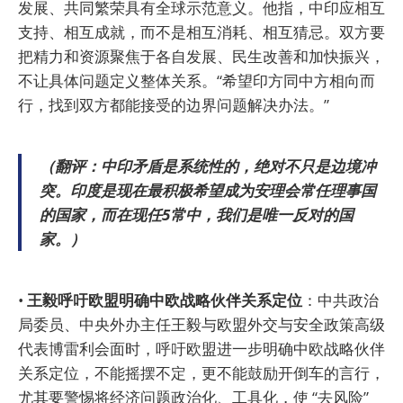
发展、共同繁荣具有全球示范意义。他指，中印应相互
支持、相互成就，而不是相互消耗、相互猜忌。双方要
把精力和资源聚焦于各自发展、民生改善和加快振兴，
不让具体问题定义整体关系。“希望印方同中方相向而
行，找到双方都能接受的边界问题解决办法。”
（翻评：中印矛盾是系统性的，绝对不只是边境冲
突。印度是现在最积极希望成为安理会常任理事国
的国家，而在现任5常中，我们是唯一反对的国
家。）
•
王毅呼吁欧盟明确中欧战略伙伴关系定位
：中共政治
局委员、中央外办主任王毅与欧盟外交与安全政策高级
代表博雷利会面时，呼吁欧盟进一步明确中欧战略伙伴
关系定位，不能摇摆不定，更不能鼓励开倒车的言行，
尤其要警惕将经济问题政治化、工具化，使 “去风险”