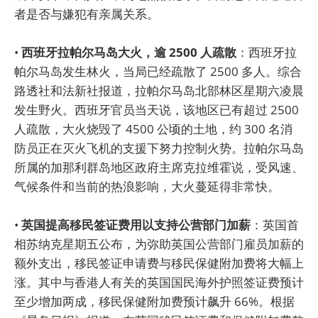
者是否与嫌犯有亲属关系。
•
西班牙拉帕尔马岛大火，逾 2500 人疏散
：西班牙拉
帕尔马岛发生林火，当局已经疏散了 2500 多人。综合
路透社和法新社报道，拉帕尔马岛北部林区星期六凌晨
发生野火。西班牙官员当天说，该地区已有超过 2500
人疏散，大火烧毁了 4500 公顷的土地，约 300 名消
防员正在灭火飞机的支援下努力控制火势。拉帕尔马岛
所属的加那利群岛地区政府主席克拉维霍说，受风速、
气候条件和当前的热浪影响，大火蔓延得非常快。
•
英国提高移民签证费用以支持公营部门加薪
：英国首
相苏纳克星期五公布，为弥助英国公营部门雇员加薪的
额外支出，移民签证申请费与移民保健附加费将大幅上
涨。其中与香港人有关的英国国民海外护照签证费预计
至少增加两成，移民保健附加费预计飙升 66%。根据