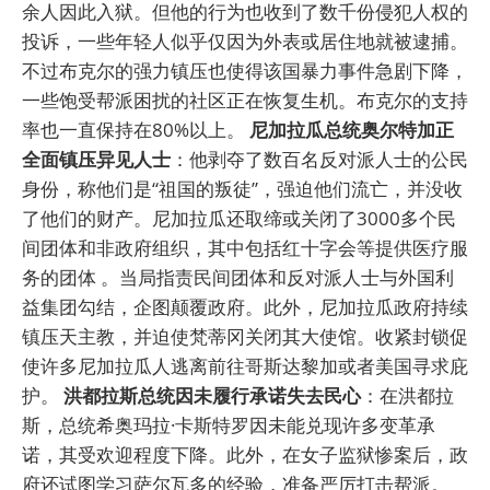
余人因此入狱。但他的行为也收到了数千份侵犯人权的
投诉，一些年轻人似乎仅因为外表或居住地就被逮捕。
不过布克尔的强力镇压也使得该国暴力事件急剧下降，
一些饱受帮派困扰的社区正在恢复生机。布克尔的支持
率也一直保持在80%以上。
尼加拉瓜总统奥尔特加正
全面镇压异见人士
：他剥夺了数百名反对派人士的公民
身份，称他们是“祖国的叛徒”，强迫他们流亡，并没收
了他们的财产。尼加拉瓜还取缔或关闭了3000多个民
间团体和非政府组织，其中包括红十字会等提供医疗服
务的团体 。当局指责民间团体和反对派人士与外国利
益集团勾结，企图颠覆政府。此外，尼加拉瓜政府持续
镇压天主教，并迫使梵蒂冈关闭其大使馆。收紧封锁促
使许多尼加拉瓜人逃离前往哥斯达黎加或者美国寻求庇
护。
洪都拉斯总统因未履行承诺失去民心
：在洪都拉
斯，总统希奥玛拉·卡斯特罗因未能兑现许多变革承
诺，其受欢迎程度下降。此外，在女子监狱惨案后，政
府还试图学习萨尔瓦多的经验，准备严厉打击帮派。