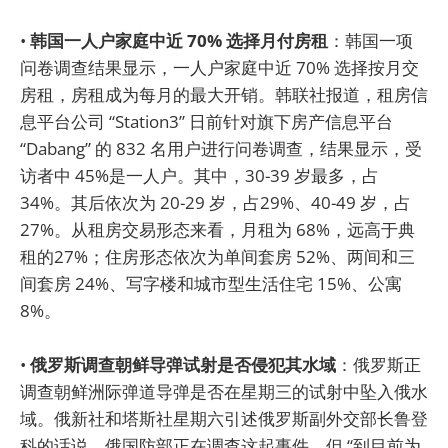
•
韩国一人户家庭中近 70% 选择月付房租
：韩国一项
问卷调查结果显示，一人户家庭中近 70% 选择按月交
房租，房租成为每月的最大开销。韩联社报道，租房信
息平台公司 “Station3” 日前针对旗下房产信息平台
“Dabang” 的 832 名用户进行问卷调查，结果显示，受
访者中 45%是一人户。其中，30-39 岁最多，占
34%。其后依次为 20-29 岁，占29%、40-49 岁，占
27%。从租房交易形态来看，月租为 68%，远高于典
租的27%；住房形态依次为单间套房 52%、两间和三
间套房 24%、写字楼和城市型生活住宅 15%、公寓
8%。
•
俄罗斯调查朝鲜导弹试射是否侵犯其水域
：俄罗斯正
调查朝鲜洲际弹道导弹是否在星期三的试射中坠入俄水
域。俄新社和塔斯社星期六引述俄罗斯副外交部长鲁登
科的话说，俄国防部正在调查这起事件，但 “到目前为