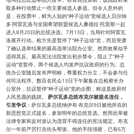
取多种行动禁止一些主要候选人参选。但令人意外的
是，在投票中，鲜为人知的“种子运动”党候选人贝尔纳
多·阿雷瓦洛与全国希望联盟候选人桑德拉·托雷斯一起
进入8月20日的总统决选。7月13日，当局针对阿雷瓦
洛展开行动。检方先是暂停了“种子运动”党，而后突袭
了确认选举结果的最高选举法院办公室。然而效果似乎
适得其反。最高宪法法院发出初步禁令，阻止了“种子
运动”党暂停。两个候选人均发声抗议政府的行为。总
统办公室随后发布声明称，尊重权力分立，不会参与任
何司法程序。数百名民众13日下午聚集在总检察长办
公室外，抗议暂停“种子运动”党的企图，称这是政府对
人民意愿的践踏。
萨尔瓦多总统布克尔被提名连任，
引发争议
：萨尔瓦多总统纳伊布·布克尔9日被他所在的
新思想党正式提名，参加明年的总统竞选。然而此举被
法律专家和反对派认为违背不得连任的宪法规定。布克
尔一年前严厉打击街头帮派。他的手段强硬，已有6万