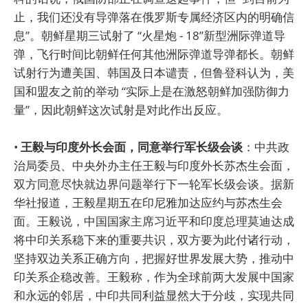
止，我们还没有导弹落在俄罗斯专属经济区内的明确信
息”。朝鲜星期三试射了 “火星炮 - 18”新型洲际弹道导
弹，飞行时间比朝鲜任何其他洲际弹道导弹都长。朝鲜
试射行为遭美国、韩国及日本谴责，但鲁登科认为，美
国和盟友之前的举动 “实际上是在激怒朝鲜加强防御力
量”，因此朝鲜这次试射是对此作出反应。
•
王毅与印度外长会面，同意举行军长级会谈
：中共政
治局委员、中央外办主任王毅与印度外长苏杰生会面，
双方同意尽快就边界问题举行下一轮军长级会谈。据新
华社报道，王毅星期五在印尼雅加达应约与苏杰生会
面。王毅说，中国国家主席习近平和印度总理莫迪达成
将中印关系稳下来的重要共识，双方要为此付诸行动，
坚持双边关系正确方向，把握好世界发展大势，推动中
印关系企稳改善。王毅称，作为全球前两大发展中国家
和永远的邻居，中印共同利益显然大于分歧，实现共同