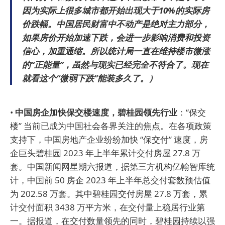
因为实际上很多城市都开始出现大于10%的实际房
价跌幅。中国居民财富中不动产是绝对主力部分，
如果房价开始加速下跌，会进一步影响消费和投资
信心，加重通缩。所以统计局一直在维持楼市微涨
的“正能量”，虽然与现实已经完全不符合了。现在
就看这个“微弱下跌”能装多久了。）
•
中国房企加快保交楼速度，碧桂园领先行业
：“保交
楼” 当前已成为中国社会各界关注的焦点。在各项政策
支持下，中国房地产企业纷纷加快 “保交付” 速度，房
企巨头碧桂园 2023 年上半年累计交付房屋 27.8 万
套。中国新闻网星期六报道，据第三方机构亿翰智库统
计，中国前 50 房企 2023 年上半年总交付套数预估值
为 202.58 万套。其中碧桂园交付房屋 27.8 万套，累
计交付面积 3438 万平方米，在交付量上稳居行业第
一。据报道，在交付数量领先的同时，碧桂园持续以强