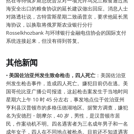
然在等待俄罗斯总统普京对一项允许乌克兰粮食通过黑
海安全出口的粮食协议的延长建议做出回应。消息人士
对路透社说，古特雷斯星期二致函普京，要求他延长黑
海协议，以换取将俄罗斯农业银行分行
Rosselkhozbank 与环球银行金融电信协会的国际支付
系统连接起来，但没有得到答复。
其他新闻
•
美国佐治亚州发生致命枪击，四人死亡
：美国佐治亚
州发生枪击事件，造成四人死亡。嫌犯目前仍在逃。美
国哥伦比亚广播公司报道，这起枪击案发生于当地时间
星期六上午 10 时 45 分左右，事发地点位于佐治亚州
亨利县汉普顿市的多格伍德湖地区。据警方调查，嫌犯
名为安德烈・朗摩尔，40 岁，男性，是汉普顿市居
民，作案动机不明。四名遇害者为三名成年男子和一名
成年女子，四人在不同地点被枪杀。目前还不知道遇害