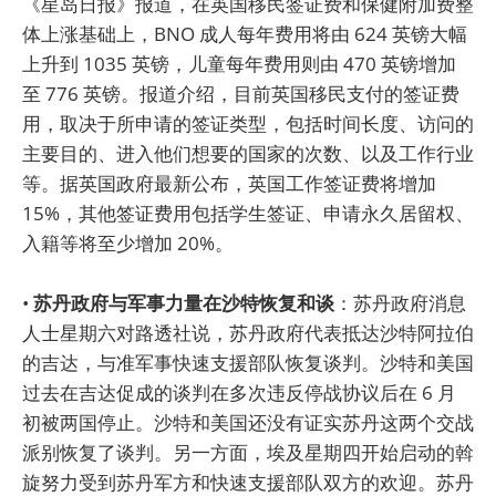
《星岛日报》报道，在英国移民签证费和保健附加费整
体上涨基础上，BNO 成人每年费用将由 624 英镑大幅
上升到 1035 英镑，儿童每年费用则由 470 英镑增加
至 776 英镑。报道介绍，目前英国移民支付的签证费
用，取决于所申请的签证类型，包括时间长度、访问的
主要目的、进入他们想要的国家的次数、以及工作行业
等。据英国政府最新公布，英国工作签证费将增加
15%，其他签证费用包括学生签证、申请永久居留权、
入籍等将至少增加 20%。
•
苏丹政府与军事力量在沙特恢复和谈
：苏丹政府消息
人士星期六对路透社说，苏丹政府代表抵达沙特阿拉伯
的吉达，与准军事快速支援部队恢复谈判。沙特和美国
过去在吉达促成的谈判在多次违反停战协议后在 6 月
初被两国停止。沙特和美国还没有证实苏丹这两个交战
派别恢复了谈判。另一方面，埃及星期四开始启动的斡
旋努力受到苏丹军方和快速支援部队双方的欢迎。苏丹