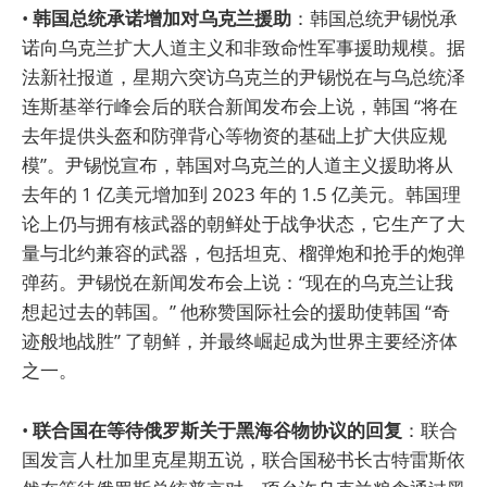
•
韩国总统承诺增加对乌克兰援助
：韩国总统尹锡悦承
诺向乌克兰扩大人道主义和非致命性军事援助规模。据
法新社报道，星期六突访乌克兰的尹锡悦在与乌总统泽
连斯基举行峰会后的联合新闻发布会上说，韩国 “将在
去年提供头盔和防弹背心等物资的基础上扩大供应规
模”。尹锡悦宣布，韩国对乌克兰的人道主义援助将从
去年的 1 亿美元增加到 2023 年的 1.5 亿美元。韩国理
论上仍与拥有核武器的朝鲜处于战争状态，它生产了大
量与北约兼容的武器，包括坦克、榴弹炮和抢手的炮弹
弹药。尹锡悦在新闻发布会上说：“现在的乌克兰让我
想起过去的韩国。” 他称赞国际社会的援助使韩国 “奇
迹般地战胜” 了朝鲜，并最终崛起成为世界主要经济体
之一。
•
联合国在等待俄罗斯关于黑海谷物协议的回复
：联合
国发言人杜加里克星期五说，联合国秘书长古特雷斯依