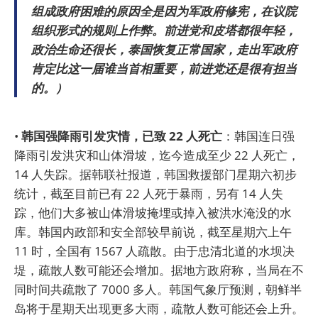
组成政府困难的原因全是因为军政府修宪，在议院
组织形式的规则上作弊。前进党和皮塔都很年轻，
政治生命还很长，泰国恢复正常国家，走出军政府
肯定比这一届谁当首相重要，前进党还是很有担当
的。）
•
韩国强降雨引发灾情，已致 22 人死亡
：韩国连日强
降雨引发洪灾和山体滑坡，迄今造成至少 22 人死亡，
14 人失踪。据韩联社报道，韩国救援部门星期六初步
统计，截至目前已有 22 人死于暴雨，另有 14 人失
踪，他们大多被山体滑坡掩埋或掉入被洪水淹没的水
库。韩国内政部和安全部较早前说，截至星期六上午
11 时，全国有 1567 人疏散。由于忠清北道的水坝决
堤，疏散人数可能还会增加。据地方政府称，当局在不
同时间共疏散了 7000 多人。韩国气象厅预测，朝鲜半
岛将于星期天出现更多大雨，疏散人数可能还会上升。