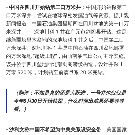
•
中国在四川开始钻第二口万米井
：中国开始钻探第二
口万米深井，尝试在地球深处发掘油气等资源。据川观
新闻报道，中国石油集团星期四在四川盆地的第一口万
米深井 —— 深地川科 1 井在广元市剑阁县开钻。这是
继新疆塔里木盆地的深地塔科 1 井之后，中国第二口
万米深井。深地川科 1 井是中国石油在四川盆地部署
的万米深地 “超级工程”，由西南油气田公司主导实施。
该井位于四川盆地西北部剑阁潜伏构造，设计井深 1
万零 520 米，计划钻至前震旦系 20 米完钻。
（翻评：不知是真的还是大跃进，一号井也仅仅是
今年5月30日开始钻探，什么时候出成果还要等等
看。）
•
沙利文称中国不希望为中美关系设安全带
：美国国家