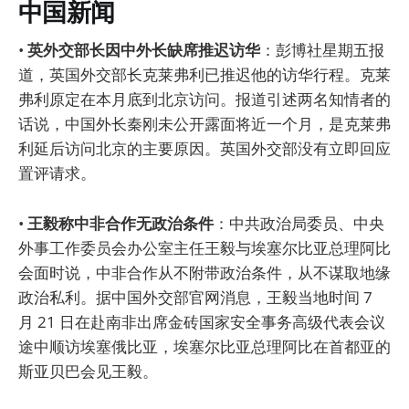
中国新闻
•
英外交部长因中外长缺席推迟访华
：彭博社星期五报
道，英国外交部长克莱弗利已推迟他的访华行程。克莱
弗利原定在本月底到北京访问。报道引述两名知情者的
话说，中国外长秦刚未公开露面将近一个月，是克莱弗
利延后访问北京的主要原因。英国外交部没有立即回应
置评请求。
•
王毅称中非合作无政治条件
：中共政治局委员、中央
外事工作委员会办公室主任王毅与埃塞尔比亚总理阿比
会面时说，中非合作从不附带政治条件，从不谋取地缘
政治私利。据中国外交部官网消息，王毅当地时间 7
月 21 日在赴南非出席金砖国家安全事务高级代表会议
途中顺访埃塞俄比亚，埃塞尔比亚总理阿比在首都亚的
斯亚贝巴会见王毅。