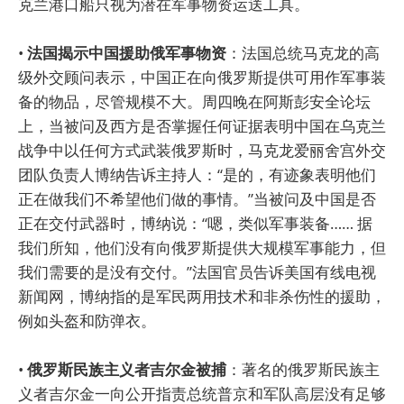
克兰港口船只视为潜在军事物资运送工具。
•
法国揭示中国援助俄军事物资
：法国总统马克龙的高
级外交顾问表示，中国正在向俄罗斯提供可用作军事装
备的物品，尽管规模不大。周四晚在阿斯彭安全论坛
上，当被问及西方是否掌握任何证据表明中国在乌克兰
战争中以任何方式武装俄罗斯时，马克龙爱丽舍宫外交
团队负责人博纳告诉主持人：“是的，有迹象表明他们
正在做我们不希望他们做的事情。”当被问及中国是否
正在交付武器时，博纳说：“嗯，类似军事装备…… 据
我们所知，他们没有向俄罗斯提供大规模军事能力，但
我们需要的是没有交付。”法国官员告诉美国有线电视
新闻网，博纳指的是军民两用技术和非杀伤性的援助，
例如头盔和防弹衣。
•
俄罗斯民族主义者吉尔金被捕
：著名的俄罗斯民族主
义者吉尔金一向公开指责总统普京和军队高层没有足够