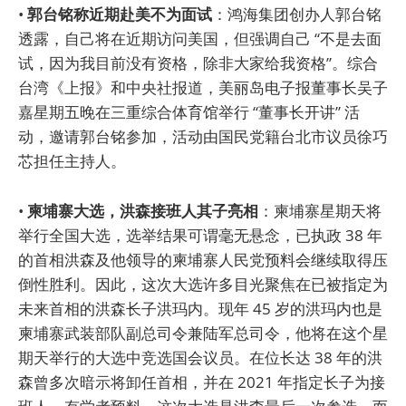
•
郭台铭称近期赴美不为面试
：鸿海集团创办人郭台铭
透露，自己将在近期访问美国，但强调自己 “不是去面
试，因为我目前没有资格，除非大家给我资格”。综合
台湾《上报》和中央社报道，美丽岛电子报董事长吴子
嘉星期五晚在三重综合体育馆举行 “董事长开讲” 活
动，邀请郭台铭参加，活动由国民党籍台北市议员徐巧
芯担任主持人。
•
柬埔寨大选，洪森接班人其子亮相
：柬埔寨星期天将
举行全国大选，选举结果可谓毫无悬念，已执政 38 年
的首相洪森及他领导的柬埔寨人民党预料会继续取得压
倒性胜利。因此，这次大选许多目光聚焦在已被指定为
未来首相的洪森长子洪玛内。现年 45 岁的洪玛内也是
柬埔寨武装部队副总司令兼陆军总司令，他将在这个星
期天举行的大选中竞选国会议员。在位长达 38 年的洪
森曾多次暗示将卸任首相，并在 2021 年指定长子为接