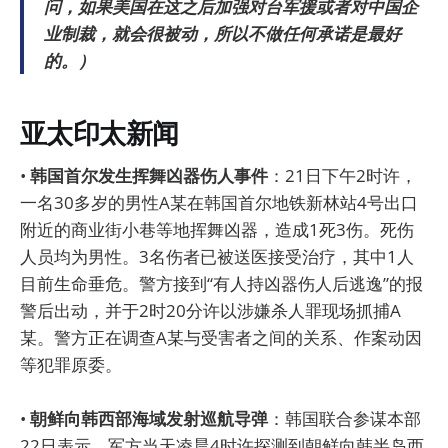
问，如果美国在这之后加强对台军援或者对中国企
业制裁，就会很被动，所以不做任何承诺是最好
的。）
亚太印太新闻
•
韩国首尔发生挥舞凶器伤人事件
：21日下午2时许，
一名30多岁的男性A某在韩国首尔地铁新林站4号出口
附近的商业街小巷等地挥舞凶器，造成1死3伤。死伤
人员均为男性。3名伤者已被送医接受治疗，其中1人
目前生命垂危。警方接到“有人持凶器伤人后逃逸”的报
警后出动，并于2时20分许以涉嫌杀人罪现场抓捕A
某。警方正在调查A某与受害者之间的关系、作案动因
等犯罪原委。
•
朝鲜向韩西部海域发射巡航导弹
：韩国联合参谋本部
22日表示，军方当天凌晨4时许探测到朝鲜向韩半岛西