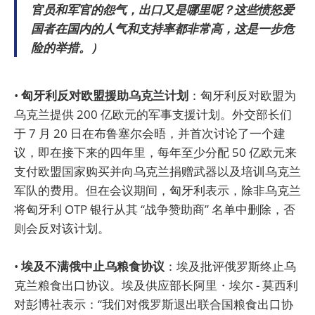
官员和军官的怨气，出口又是哪里呢？这些愤怒爱
国者在国内的人气和支持率都非常高，这是一步危
险的举措。）
•
匈牙利反对欧盟援助乌克兰计划
：匈牙利反对欧盟为
乌克兰提供 200 亿欧元的军事支援计划。外交部长们
于 7 月 20 日在布鲁塞尔会晤，并首次讨论了一个建
议，即在接下来的四年里，每年至少分配 50 亿欧元来
支付欧盟国家购买并向乌克兰捐赠武器以及培训乌克兰
军队的费用。但在会议期间，匈牙利表示，除非乌克兰
将匈牙利 OTP 银行从其 “战争赞助商” 名单中删除，否
则会反对该计划。
•
埃及不满俄中止乌粮食协议
：埃及批评俄罗斯终止乌
克兰粮食出口协议。埃及供应部长阿里・埃尔 - 莫西利
对彭博社表示：“我们对俄罗斯退出联合国粮食出口协