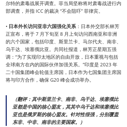
尔特的肃毒战展开调查。菲当局坚称将对肃毒战进行内
部调查，并指 ICC 的裁决 “不会阻吓” 菲律宾。
•
日本外长访问亚非六国强化关系
：日本外交部长林芳
正宣布，将于 7 月下旬至 8 月上旬访问西南亚和非洲
的六个国家，包括印度、斯里兰卡、马尔代夫、南非、
乌干达、埃塞俄比亚。共同社报道，林芳正星期五强
调：“为了实现印太地区的自由开放，日本重视与包括
全球南方在内的国际伙伴加强关系。”印度是 2023 年
二十国集团峰会轮值主席国，日本作为七国集团主席国
将与印方合作，确保 G20 峰会成功举办。
（翻评：其中斯里兰卡、南非、乌干达、埃塞俄比
亚都是中国的核心盟友，其其中乌干达和埃塞俄比
亚也是俄罗斯的核心盟友。针对性很强，分别覆盖
东非、中非、南非的主要国家。）