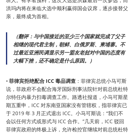
班人。有学者预料，这次大选是洪森最后一次参选，而
洪玛内将在来临大选中顺利赢得国会议席，逐步接替父
亲，最终成为首相。
（翻评：与中国接近的至少三个国家就完成了父子
相继的现代君主制，朝鲜、白俄罗斯、柬埔寨。不
过最近亚洲民调显示另一盟友老挝对中国的态度有
大幅下挫，还不确定是什么原因。）
•
菲律宾拒绝配合 ICC 毒品调查
：菲律宾总统小马可斯
说，菲政府不会配合海牙国际刑事法院针对前总统杜特
尔特任内暴力扫毒调查工作。路透社报道，小马可斯星
期五重申，ICC 对东南亚国家没有管辖权，指菲律宾已
于 2019 年 3 月正式退出 ICC。小马可斯说：“我们不
会以任何方式或形式与 ICC 合作。”几天前，ICC 驳回
菲律宾政府的终极上诉，允许检控官继续对前总统杜特