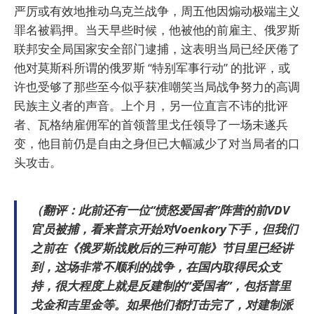
严厉或有效地推动乌克兰战争，周五他因煽动极端主义
罪名被羁押。当天早些时候，他被他的前雇主、俄罗斯
联邦安全局国家安全部门逮捕，这表明当局已经厌倦了
他对莫斯科所谓的俄罗斯 “特别军事行动” 的批评，或
许也受够了那些至今似乎获准嘲笑当局战争努力的高调
民族主义者的声音。上个月，另一位直言不讳的批评
者、瓦格纳雇佣军的首领普里戈任领导了一场未遂兵
变，他目前仍是自由之身但已大幅减少了对当局者的口
头攻击。
（翻评：此前还有一位“愤怒爱国者”阵营的前VDV
官员被捕，看来普京开始对Voenkory下手，但我们
之前在《俄罗斯战败后的三种可能》节目里已经讲
到，这场非常不顺利的战争，在国内取得民众支
持，很大程度上就是反建制的“爱国者”，包括普里
戈金和吉里金等。如果他们都打击完了，对建制派