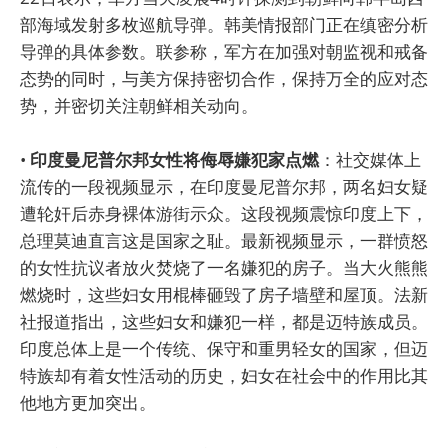
部海域发射多枚巡航导弹。韩美情报部门正在缜密分析
导弹的具体参数。联参称，军方在加强对朝监视和戒备
态势的同时，与美方保持密切合作，保持万全的应对态
势，并密切关注朝鲜相关动向。
•
印度曼尼普尔邦女性将侮辱嫌犯家点燃
：社交媒体上
流传的一段视频显示，在印度曼尼普尔邦，两名妇女疑
遭轮奸后赤身裸体游街示众。这段视频震惊印度上下，
总理莫迪直言这是国家之耻。最新视频显示，一群愤怒
的女性抗议者放火焚烧了一名嫌犯的房子。当大火熊熊
燃烧时，这些妇女用棍棒砸毁了房子墙壁和屋顶。法新
社报道指出，这些妇女和嫌犯一样，都是迈特族成员。
印度总体上是一个传统、保守和重男轻女的国家，但迈
特族却有着女性活动的历史，妇女在社会中的作用比其
他地方更加突出。