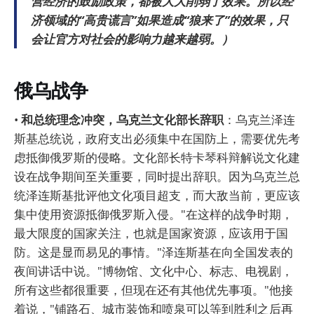
营经济的鼓励政策，都被大大削弱了效果。所以经
济领域的“高贵谎言”如果造成“狼来了”的效果，只
会让官方对社会的影响力越来越弱。）
俄乌战争
•
和总统理念冲突，乌克兰文化部长辞职
：乌克兰泽连
斯基总统说，政府支出必须集中在国防上，需要优先考
虑抵御俄罗斯的侵略。文化部长特卡琴科辩解说文化建
设在战争期间至关重要，同时提出辞职。因为乌克兰总
统泽连斯基批评他文化项目超支，而大敌当前，更应该
集中使用资源抵御俄罗斯入侵。"在这样的战争时期，
最大限度的国家关注，也就是国家资源，应该用于国
防。这是显而易见的事情。"泽连斯基在向全国发表的
夜间讲话中说。"博物馆、文化中心、标志、电视剧，
所有这些都很重要，但现在还有其他优先事项。"他接
着说，"铺路石、城市装饰和喷泉可以等到胜利之后再