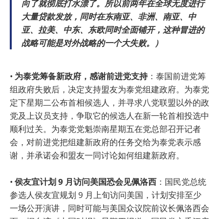
向了就彻底打水漂了。所以前两年在全球无度进行
大量贷款发放，同时在东南亚、非洲、南亚、中
亚、拉美、中东、东欧同时全面铺开，这种冒进的
战略可能是对外战略的一个大失败。）
•
为泰党筹备新政府，感谢前进党支持
：泰国前进党筹
组政府失败后，决定支持盟友为泰党组建政府。为泰党
定下星期二公布首相候选人，并寻求八党联盟以外的政
党及上议员支持，争取它的候选人在新一轮首相投选中
顺利过关。为泰党党魁崇南星期五在党总部召开记者
会，对前进党把组建新政府的任务交给为泰党表示感
谢，并承诺会和盟友一同讨论如何组建新政府。
•
侯友宜计划 9 月访问美国恐会见佩洛西
：国民党总统
参选人侯友宜规划 9 月上旬访问美国，计划安排至少
一场公开演讲，同时可能与美国众议院前议长佩洛西会