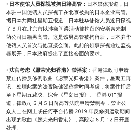
•
日本使馆人员探视被拘日籍高管
：日本媒体报道，日
本驻中国使馆人员探视了在北京被拘的日本企业高管。
据日本共同社星期五报道，日本驻华使馆人员近日探视
了 3 月在北京市以涉嫌间谍活动被拘留的安斯泰来制
药公司日籍男高管。这是该男高管被拘留后，日本驻华
使馆人员首次与他直接会面。此前的领事探视通过监视
器展开，日本政府提出了直接会面的要求。
•
法官考虑《愿荣光归香港》禁播案
：香港律政司申请
禁止传播反修例歌曲《愿荣光归香港》案件，星期五再
讯。处理此案的法官陈健强称需时间考虑，将案件押后
至下星期五裁决。综合《星岛日报》、“香港 01” 报
道，律政司 6 月 5 日向高等法院申请禁制令，禁止公
众人士在网上或任何平台传播 2019 年反修例运动期间
出现的歌曲《愿荣光归香港》，高院定 6 月 12 日开庭
处理。