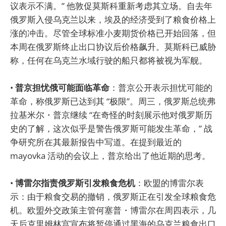
议表示不满。” 他敦促莫斯科重新考虑其立场。自去年
俄罗斯入侵乌克兰以来，埃及的经济受到了粮食价格上
涨的冲击。尽管全球标准小麦期货价格已开始回落，但
本周在俄罗斯终止出口协议后价格飙升。莫斯科已威胁
称，任何在乌克兰水域行驶的船只都将被视为军舰。
•
普京担忧俄可能面临革命
：普京公开表示担忧可能的
革命，称俄罗斯已达到其 “极限”。周三，俄罗斯总统弗
拉基米尔・普京继续 “在奇怪的时刻展示他对俄罗斯历
史的了解，这次似乎是警告俄罗斯可能发生革命，” 战
争研究所在其最新报告中写道。在提到最近的
mayovka 活动的会议上，普京给出了他近期的思考。
•
博雷尔指责俄罗斯引发粮食危机
：欧盟的博雷尔表
示：由于粮食交易的撤销，俄罗斯正在引发全球粮食危
机。欧盟外交政策主管何塞普・博雷尔在周四表示，几
天后克里姆林宫宣布将暂停通过黑海的乌克兰粮食出口