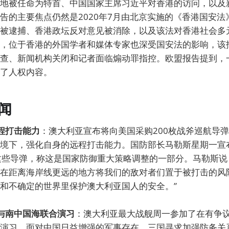
地被任命为特首、中国国家主席习近平对香港的访问，以及
告的主要焦点仍然是2020年7月由北京实施的《香港国安法
被逮捕、香港政坛反对意见被消除，以及该法对香港社会多
，位于香港的外国学者和媒体专家也深受国安法的影响，该
查、新闻机构关闭和记者面临煽动罪指控。欧盟报告提到，
了人权内容。
闻
程打击能力
：澳大利亚宣布将向美国采购200枚战斧巡航导
境下，强化自身的远程打击能力。国防部长马勒斯星期一宣
这些导弹，称这是国家防御重大策略调整的一部分。马勒斯说
在距离海岸线更远的地方将我们的敌对者们置于被打击的风
和不确定的世界里保护澳大利亚国人的安全。”
与南中国海联合演习
：澳大利亚最大战舰周一参加了在有争
演习，面对中国日益增强的军事存在，三国寻求加强防务关