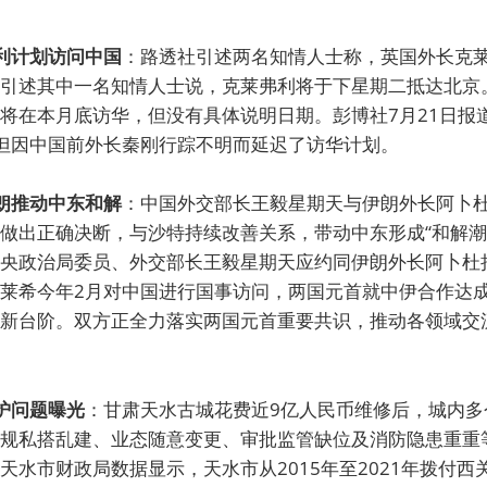
利计划访问中国
：路透社引述两名知情人士称，英国外长克
引述其中一名知情人士说，克莱弗利将于下星期二抵达北京
将在本月底访华，但没有具体说明日期。彭博社7月21日报
但因中国前外长秦刚行踪不明而延迟了访华计划。
朗推动中东和解
：中国外交部长王毅星期天与伊朗外长阿卜
做出正确决断，与沙特持续改善关系，带动中东形成“和解潮
央政治局委员、外交部长王毅星期天应约同伊朗外长阿卜杜
莱希今年2月对中国进行国事访问，两国元首就中伊合作达
新台阶。双方正全力落实两国元首重要共识，推动各领域交
护问题曝光
：甘肃天水古城花费近9亿人民币维修后，城内多
规私搭乱建、业态随意变更、审批监管缺位及消防隐患重重
天水市财政局数据显示，天水市从2015年至2021年拨付西