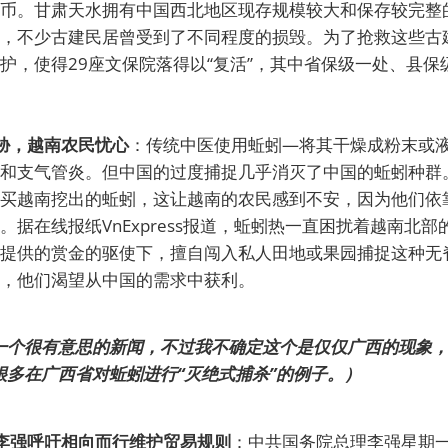
人民币。甘肃天水拥有中国西北地区现存规模较大和保存较完
，不少古建民居曾受到了不同程度的损毁。为了抢救这些古
护，使得29座文保院落得以“复活”，其中省保级一处、县保
胁，越南农民忧心
：传统中医使用蚯蚓—将其干燥成粉末或液
和支气管炎。但中国的过度捕捉几乎消灭了中国的蚯蚓种群
买越南挖出的蚯蚓，这让越南的农民感到不安，因为他们依
。据在线报纸VnExpress报道，蚯蚓热一直困扰着越南北
提供的赏金的驱使下，擅自闯入私人田地或果园捕捉这种无
，他们渴望从中国的需求中获利。
一个很有意思的新闻，不过我不确定这个是仅仅广西的现象
很多在广西省对蚯蚓进行“灭绝式捕杀”的例子。）
李强呼吁相向而行维护贸易规则
：中共国务院总理李强星期