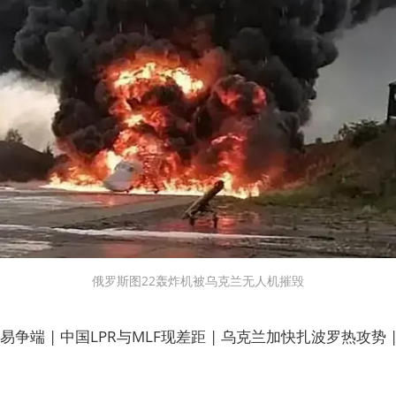
俄罗斯图22轰炸机被乌克兰无人机摧毁
争端 | 中国LPR与MLF现差距 | 乌克兰加快扎波罗热攻势 