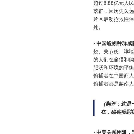
超过8.88亿元
落群，因历史久远
片区启动抢救性保
处。
•
中国蚯蚓种群威
烧、关节炎、哮喘
的人们在偷猎和购
肥沃和环境的平衡
偷捕者在中国商人
偷捕者都是越南人
（翻评：这是
在，确实搜到
•
中美关系困难，