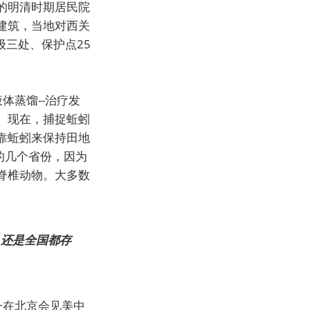
整的明清时期居民院
建筑，当地对西关
级三处、保护点25
体蒸馏--治疗发
。现在，捕捉蚯蚓
靠蚯蚓来保持田地
部的几个省份，因为
脊椎动物。大多数
，还是全国都存
一在北京会见美中