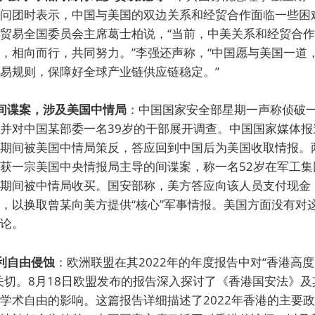
问团时表示，中国与美国的双边关系和经贸合作面临一些困
贸易全国委员会主席葛士柏说，“当前，中美关系和经贸合
，相向而行，共同努力。”李强还声称，“中国愿与美国一道
易规则，保障好全球产业链供应链稳定。”
间谍案，涉及美国中情局
：中国国家安全部星期一声称侦破
并对中国某部委一名39岁的干部展开调查。中国国家媒体报
期间被美国中情局策反，答应回到中国后为美国收取情报。
获一宗美国中央情报局主导的间谍案，称一名52岁在军工集
期间被中情局收买。国安部称，美方答应向该人员支付现金
，以换取曾某向美方提供“核心”军事情报。美国方面没有对
论。
利自由侵蚀
：欧洲联盟在其2022年的年度报告中对“香港高
关切。8月18日欧盟发布的报告深入探讨了《香港国安法》
学术自由的影响。这篇报告详细描述了2022年香港的主要